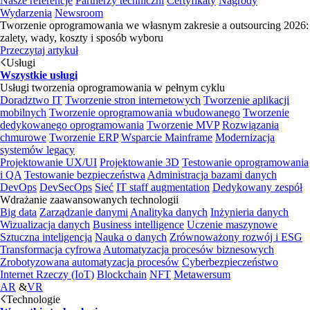
Nasze referencje
Partnerzy techniczni
Certyfikaty
Nagrody
Wydarzenia
Newsroom
Tworzenie oprogramowania we własnym zakresie a outsourcing 2026:
zalety, wady, koszty i sposób wyboru
Przeczytaj artykuł
Usługi
Wszystkie usługi
Usługi tworzenia oprogramowania w pełnym cyklu
Doradztwo IT
Tworzenie stron internetowych
Tworzenie aplikacji
mobilnych
Tworzenie oprogramowania wbudowanego
Tworzenie
dedykowanego oprogramowania
Tworzenie MVP
Rozwiązania
chmurowe
Tworzenie ERP
Wsparcie Mainframe
Modernizacja
systemów legacy
Projektowanie UX/UI
Projektowanie 3D
Testowanie oprogramowania
i QA
Testowanie bezpieczeństwa
Administracja bazami danych
DevOps
DevSecOps
Sieć
IT staff augmentation
Dedykowany zespół
Wdrażanie zaawansowanych technologii
Big data
Zarządzanie danymi
Analityka danych
Inżynieria danych
Wizualizacja danych
Business intelligence
Uczenie maszynowe
Sztuczna inteligencja
Nauka o danych
Zrównoważony rozwój i ESG
Transformacja cyfrowa
Automatyzacja procesów biznesowych
Zrobotyzowana automatyzacja procesów
Cyberbezpieczeństwo
Internet Rzeczy (IoT)
Blockchain
NFT
Metawersum
AR
&
VR
Technologie