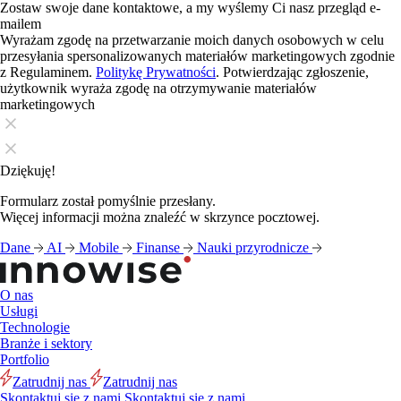
Zostaw swoje dane kontaktowe, a my wyślemy Ci nasz przegląd e-
mailem
Wyrażam zgodę na przetwarzanie moich danych osobowych w celu
przesyłania spersonalizowanych materiałów marketingowych zgodnie
z Regulaminem.
Politykę Prywatności
. Potwierdzając zgłoszenie,
użytkownik wyraża zgodę na otrzymywanie materiałów
marketingowych
Dziękuję!
Formularz został pomyślnie przesłany.
Więcej informacji można znaleźć w skrzynce pocztowej.
Dane
AI
Mobile
Finanse
Nauki przyrodnicze
O nas
Usługi
Technologie
Branże i sektory
Portfolio
Zatrudnij nas
Zatrudnij nas
Skontaktuj się z nami
Skontaktuj się z nami