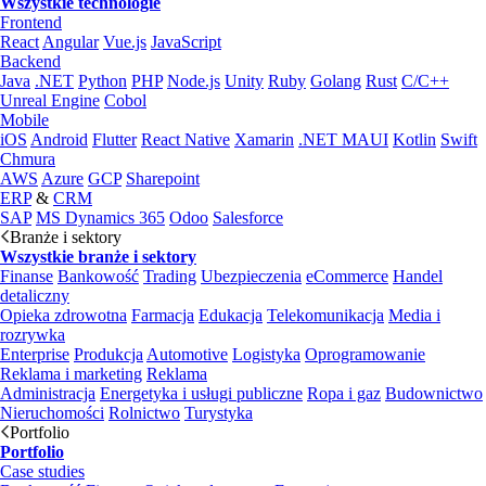
Wszystkie technologie
Frontend
React
Angular
Vue.js
JavaScript
Backend
Java
.NET
Python
PHP
Node.js
Unity
Ruby
Golang
Rust
C/C++
Unreal Engine
Cobol
Mobile
iOS
Android
Flutter
React Native
Xamarin
.NET MAUI
Kotlin
Swift
Chmura
AWS
Azure
GCP
Sharepoint
ERP
&
CRM
SAP
MS Dynamics 365
Odoo
Salesforce
Branże i sektory
Wszystkie branże i sektory
Finanse
Bankowość
Trading
Ubezpieczenia
eCommerce
Handel
detaliczny
Opieka zdrowotna
Farmacja
Edukacja
Telekomunikacja
Media i
rozrywka
Enterprise
Produkcja
Automotive
Logistyka
Oprogramowanie
Reklama i marketing
Reklama
Administracja
Energetyka i usługi publiczne
Ropa i gaz
Budownictwo
Nieruchomości
Rolnictwo
Turystyka
Portfolio
Portfolio
Case studies