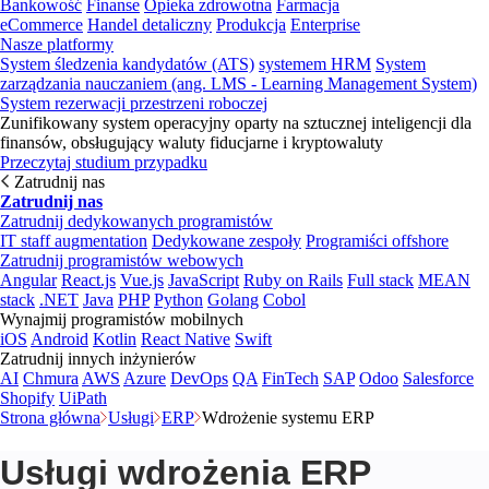
Bankowość
Finanse
Opieka zdrowotna
Farmacja
eCommerce
Handel detaliczny
Produkcja
Enterprise
Nasze platformy
System śledzenia kandydatów (ATS)
systemem HRM
System
zarządzania nauczaniem (ang. LMS - Learning Management System)
System rezerwacji przestrzeni roboczej
Zunifikowany system operacyjny oparty na sztucznej inteligencji dla
finansów, obsługujący waluty fiducjarne i kryptowaluty
Przeczytaj studium przypadku
Zatrudnij nas
Zatrudnij nas
Zatrudnij dedykowanych programistów
IT staff augmentation
Dedykowane zespoły
Programiści offshore
Zatrudnij programistów webowych
Angular
React.js
Vue.js
JavaScript
Ruby on Rails
Full stack
MEAN
stack
.NET
Java
PHP
Python
Golang
Cobol
Wynajmij programistów mobilnych
iOS
Android
Kotlin
React Native
Swift
Zatrudnij innych inżynierów
AI
Chmura
AWS
Azure
DevOps
QA
FinTech
SAP
Odoo
Salesforce
Shopify
UiPath
Strona główna
Usługi
ERP
Wdrożenie systemu ERP
Usługi wdrożenia ERP