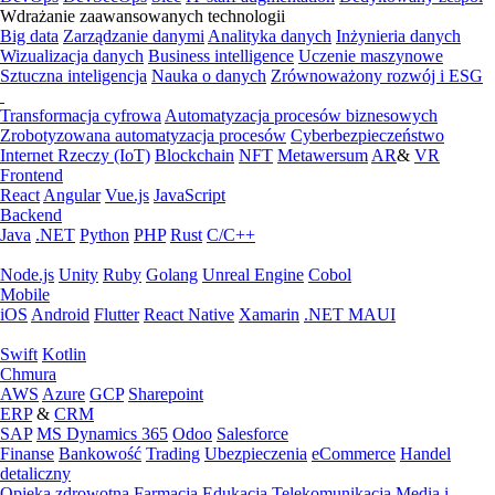
Wdrażanie zaawansowanych technologii
Big data
Zarządzanie danymi
Analityka danych
Inżynieria danych
Wizualizacja danych
Business intelligence
Uczenie maszynowe
Sztuczna inteligencja
Nauka o danych
Zrównoważony rozwój i ESG
Transformacja cyfrowa
Automatyzacja procesów biznesowych
Zrobotyzowana automatyzacja procesów
Cyberbezpieczeństwo
Internet Rzeczy (IoT)
Blockchain
NFT
Metawersum
AR
&
VR
Frontend
React
Angular
Vue.js
JavaScript
Backend
Java
.NET
Python
PHP
Rust
C/C++
Node.js
Unity
Ruby
Golang
Unreal Engine
Cobol
Mobile
iOS
Android
Flutter
React Native
Xamarin
.NET MAUI
Swift
Kotlin
Chmura
AWS
Azure
GCP
Sharepoint
ERP
&
CRM
SAP
MS Dynamics 365
Odoo
Salesforce
Finanse
Bankowość
Trading
Ubezpieczenia
eCommerce
Handel
detaliczny
Opieka zdrowotna
Farmacja
Edukacja
Telekomunikacja
Media i