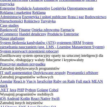
rozrywka
Enterprise
Produkcja
Automotive
Logistyka
Oprogramowanie
Reklama i marketing
Reklama
Administracja
Energetyka i usługi publiczne
Ropa i gaz
Budownictwo
Nieruchomości
Rolnictwo
Turystyka
Case studies
Bankowość
Finanse
Opieka zdrowotna
Farmacja
eCommerce
Handel detaliczny
Produkcja
Enterprise
Nasze platformy
System śledzenia kandydatów (ATS)
systemem HRM
System
zarządzania nauczaniem (ang. LMS - Learning Management System)
System rezerwacji przestrzeni roboczej
Zunifikowany system operacyjny oparty na sztucznej inteligencji dla
finansów, obsługujący waluty fiducjarne i kryptowaluty
Przeczytaj studium przypadku
Zatrudnij dedykowanych programistów
IT staff augmentation
Dedykowane zespoły
Programiści offshore
Zatrudnij programistów webowych
Angular
React.js
Vue.js
JavaScript
Ruby on Rails
Full stack
MEAN
stack
.NET
Java
PHP
Python
Golang
Cobol
Wynajmij programistów mobilnych
iOS
Android
Kotlin
React Native
Swift
Zatrudnij innych inżynierów