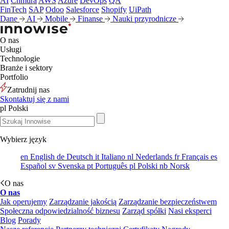
AI
Chmura
AWS
Azure
DevOps
QA
FinTech
SAP
Odoo
Salesforce
Shopify
UiPath
Dane
AI
Mobile
Finanse
Nauki przyrodnicze
O nas
Usługi
Technologie
Branże i sektory
Portfolio
Zatrudnij nas
Skontaktuj się z nami
pl
Polski
Wybierz język
en
English
de
Deutsch
it
Italiano
nl
Nederlands
fr
Français
es
Español
sv
Svenska
pt
Português
pl
Polski
nb
Norsk
O nas
O nas
Jak operujemy
Zarządzanie jakością
Zarządzanie bezpieczeństwem
Społeczna odpowiedzialność biznesu
Zarząd spółki
Nasi eksperci
Blog
Porady