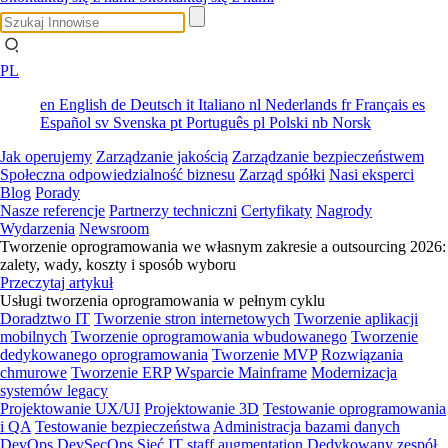
PL
en
English
de
Deutsch
it
Italiano
nl
Nederlands
fr
Français
es
Español
sv
Svenska
pt
Português
pl
Polski
nb
Norsk
Jak operujemy
Zarządzanie jakością
Zarządzanie bezpieczeństwem
Społeczna odpowiedzialność biznesu
Zarząd spółki
Nasi eksperci
Blog
Porady
Nasze referencje
Partnerzy techniczni
Certyfikaty
Nagrody
Wydarzenia
Newsroom
Tworzenie oprogramowania we własnym zakresie a outsourcing 2026:
zalety, wady, koszty i sposób wyboru
Przeczytaj artykuł
Usługi tworzenia oprogramowania w pełnym cyklu
Doradztwo IT
Tworzenie stron internetowych
Tworzenie aplikacji
mobilnych
Tworzenie oprogramowania wbudowanego
Tworzenie
dedykowanego oprogramowania
Tworzenie MVP
Rozwiązania
chmurowe
Tworzenie ERP
Wsparcie Mainframe
Modernizacja
systemów legacy
Projektowanie UX/UI
Projektowanie 3D
Testowanie oprogramowania
i QA
Testowanie bezpieczeństwa
Administracja bazami danych
DevOps
DevSecOps
Sieć
IT staff augmentation
Dedykowany zespół