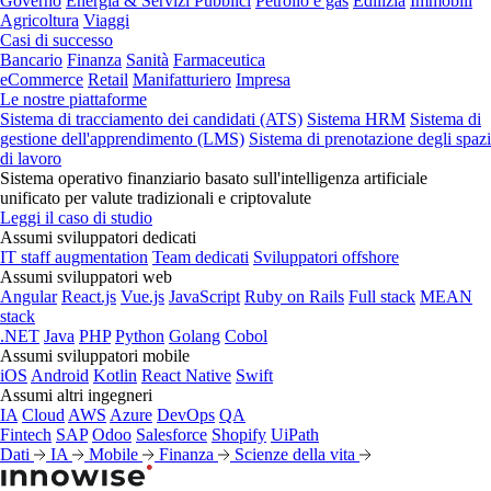
Governo
Energia & Servizi Pubblici
Petrolio e gas
Edilizia
Immobili
Agricoltura
Viaggi
Casi di successo
Bancario
Finanza
Sanità
Farmaceutica
eCommerce
Retail
Manifatturiero
Impresa
Le nostre piattaforme
Sistema di tracciamento dei candidati (ATS)
Sistema HRM
Sistema di
gestione dell'apprendimento (LMS)
Sistema di prenotazione degli spazi
di lavoro
Sistema operativo finanziario basato sull'intelligenza artificiale
unificato per valute tradizionali e criptovalute
Leggi il caso di studio
Assumi sviluppatori dedicati
IT staff augmentation
Team dedicati
Sviluppatori offshore
Assumi sviluppatori web
Angular
React.js
Vue.js
JavaScript
Ruby on Rails
Full stack
MEAN
stack
.NET
Java
PHP
Python
Golang
Cobol
Assumi sviluppatori mobile
iOS
Android
Kotlin
React Native
Swift
Assumi altri ingegneri
IA
Cloud
AWS
Azure
DevOps
QA
Fintech
SAP
Odoo
Salesforce
Shopify
UiPath
Dati
IA
Mobile
Finanza
Scienze della vita