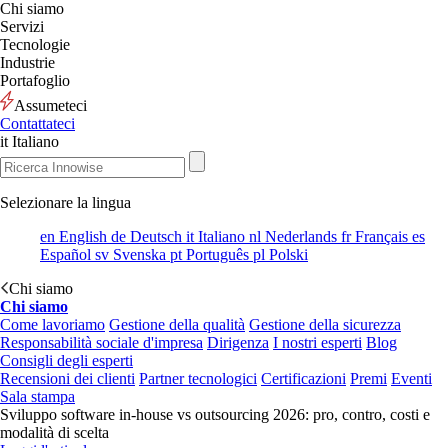
Chi siamo
Servizi
Tecnologie
Industrie
Portafoglio
Assumeteci
Contattateci
it
Italiano
Selezionare la lingua
en
English
de
Deutsch
it
Italiano
nl
Nederlands
fr
Français
es
Español
sv
Svenska
pt
Português
pl
Polski
Chi siamo
Chi siamo
Come lavoriamo
Gestione della qualità
Gestione della sicurezza
Responsabilità sociale d'impresa
Dirigenza
I nostri esperti
Blog
Consigli degli esperti
Recensioni dei clienti
Partner tecnologici
Certificazioni
Premi
Eventi
Sala stampa
Sviluppo software in-house vs outsourcing 2026: pro, contro, costi e
modalità di scelta