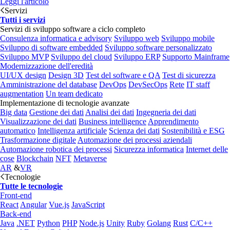
Leggi l'articolo
Servizi
Tutti i servizi
Servizi di sviluppo software a ciclo completo
Consulenza informatica e advisory
Sviluppo web
Sviluppo mobile
Sviluppo di software embedded
Sviluppo software personalizzato
Sviluppo MVP
Sviluppo del cloud
Sviluppo ERP
Supporto Mainframe
Modernizzazione dell'eredità
UI/UX design
Design 3D
Test del software e QA
Test di sicurezza
Amministrazione del database
DevOps
DevSecOps
Rete
IT staff
augmentation
Un team dedicato
Implementazione di tecnologie avanzate
Big data
Gestione dei dati
Analisi dei dati
Ingegneria dei dati
Visualizzazione dei dati
Business intelligence
Apprendimento
automatico
Intelligenza artificiale
Scienza dei dati
Sostenibilità e ESG
Trasformazione digitale
Automazione dei processi aziendali
Automazione robotica dei processi
Sicurezza informatica
Internet delle
cose
Blockchain
NFT
Metaverse
AR
&
VR
Tecnologie
Tutte le tecnologie
Front-end
React
Angular
Vue.js
JavaScript
Back-end
Java
.NET
Python
PHP
Node.js
Unity
Ruby
Golang
Rust
C/C++