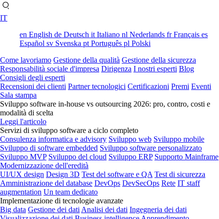
IT
en
English
de
Deutsch
it
Italiano
nl
Nederlands
fr
Français
es
Español
sv
Svenska
pt
Português
pl
Polski
Come lavoriamo
Gestione della qualità
Gestione della sicurezza
Responsabilità sociale d'impresa
Dirigenza
I nostri esperti
Blog
Consigli degli esperti
Recensioni dei clienti
Partner tecnologici
Certificazioni
Premi
Eventi
Sala stampa
Sviluppo software in-house vs outsourcing 2026: pro, contro, costi e
modalità di scelta
Leggi l'articolo
Servizi di sviluppo software a ciclo completo
Consulenza informatica e advisory
Sviluppo web
Sviluppo mobile
Sviluppo di software embedded
Sviluppo software personalizzato
Sviluppo MVP
Sviluppo del cloud
Sviluppo ERP
Supporto Mainframe
Modernizzazione dell'eredità
UI/UX design
Design 3D
Test del software e QA
Test di sicurezza
Amministrazione del database
DevOps
DevSecOps
Rete
IT staff
augmentation
Un team dedicato
Implementazione di tecnologie avanzate
Big data
Gestione dei dati
Analisi dei dati
Ingegneria dei dati
Visualizzazione dei dati
Business intelligence
Apprendimento