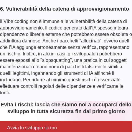
6. Vulnerabilità della catena di approvvigionamento
Il Vibe coding non è immune alle vulnerabilità della catena di
approvvigionamento. Il codice generato dall’IA spesso integra
dipendenze o librerie esterne che potrebbero essere obsolete o
addirittura dannose. Anche i pacchetti “allucinati”, ovvero quelli
che l’IA aggiunge erroneamente senza verifica, rappresentano
un rischio. Inoltre, in alcuni casi, gli sviluppatori potrebbero
essere esposti allo "slopsquatting", una pratica in cui soggetti
malintenzionati creano nomi di pacchetti falsi molto simili a
quelli legittimi, ingannando gli strumenti di IA affinché li
includano. Per ridurre al minimo questi rischi è essenziale
effettuare controlli regolari delle dipendenze e verificarne le
fonti.
Evita i rischi: lascia che siamo noi a occuparci dello
sviluppo in tutta sicurezza fin dal primo giorno
Avvia lo sviluppo sicuro