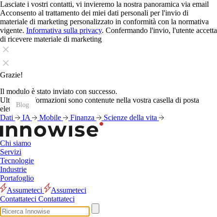
Lasciate i vostri contatti, vi invieremo la nostra panoramica via email
Acconsento al trattamento dei miei dati personali per l'invio di
materiale di marketing personalizzato in conformità con la normativa
vigente.
Informativa sulla privacy
. Confermando l'invio, l'utente accetta
di ricevere materiale di marketing
Grazie!
Il modulo è stato inviato con successo.
Ulteriori informazioni sono contenute nella vostra casella di posta
Blog
Blog
Blog
Blog
Blog
Blog
Blog
Blog
Blog
Blog
Blog
Blog
elettronica.
Dati
IA
Mobile
Finanza
Scienze della vita
Chi siamo
Servizi
Tecnologie
Industrie
Portafoglio
Assumeteci
Assumeteci
Contattateci
Contattateci