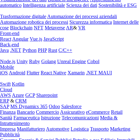
automatico
Intelligenza artificiale
Scienza dei dati
Sostenibilità e ESG
Trasformazione digitale
Automazione dei processi aziendali
Automazione robotica dei processi
Sicurezza informatica
Internet delle
cose
Blockchain
NFT
Metaverse
AR
&
VR
Front-end
React
Angular
Vue.js
JavaScript
Back-end
Java
.NET
Python
PHP
Rust
C/C++
Node.js
Unity
Ruby
Golang
Unreal Engine
Cobol
Mobile
iOS
Android
Flutter
React Native
Xamarin
.NET MAUI
Swift
Kotlin
Cloud
AWS
Azure
GCP
Sharepoint
ERP
&
CRM
SAP
MS Dynamics 365
Odoo
Salesforce
Finanza
Bancario
Commercio
Assicurativo
eCommerce
Retail
Sanità
Farmaceutica
Istruzione
Telecomunicazioni
Media &
Intrattenimento
Impresa
Manifatturiero
Automotive
Logistica
Trasporto
Marketing
Pubblicità