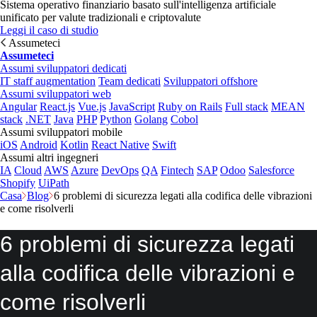
Sistema operativo finanziario basato sull'intelligenza artificiale
unificato per valute tradizionali e criptovalute
Leggi il caso di studio
Assumeteci
Assumeteci
Assumi sviluppatori dedicati
IT staff augmentation
Team dedicati
Sviluppatori offshore
Assumi sviluppatori web
Angular
React.js
Vue.js
JavaScript
Ruby on Rails
Full stack
MEAN
stack
.NET
Java
PHP
Python
Golang
Cobol
Assumi sviluppatori mobile
iOS
Android
Kotlin
React Native
Swift
Assumi altri ingegneri
IA
Cloud
AWS
Azure
DevOps
QA
Fintech
SAP
Odoo
Salesforce
Shopify
UiPath
Casa
Blog
6 problemi di sicurezza legati alla codifica delle vibrazioni
e come risolverli
6 problemi di sicurezza legati
alla codifica delle vibrazioni e
come risolverli