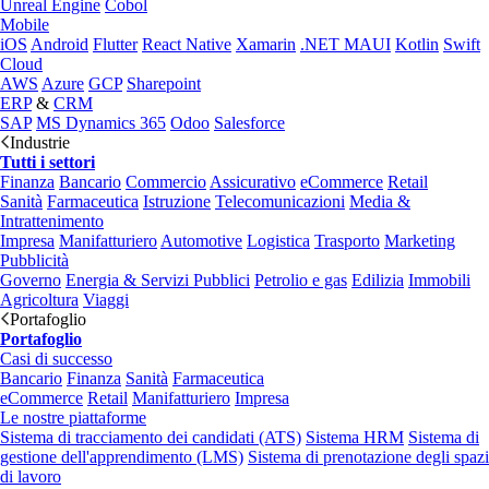
Unreal Engine
Cobol
Mobile
iOS
Android
Flutter
React Native
Xamarin
.NET MAUI
Kotlin
Swift
Cloud
AWS
Azure
GCP
Sharepoint
ERP
&
CRM
SAP
MS Dynamics 365
Odoo
Salesforce
Industrie
Tutti i settori
Finanza
Bancario
Commercio
Assicurativo
eCommerce
Retail
Sanità
Farmaceutica
Istruzione
Telecomunicazioni
Media &
Intrattenimento
Impresa
Manifatturiero
Automotive
Logistica
Trasporto
Marketing
Pubblicità
Governo
Energia & Servizi Pubblici
Petrolio e gas
Edilizia
Immobili
Agricoltura
Viaggi
Portafoglio
Portafoglio
Casi di successo
Bancario
Finanza
Sanità
Farmaceutica
eCommerce
Retail
Manifatturiero
Impresa
Le nostre piattaforme
Sistema di tracciamento dei candidati (ATS)
Sistema HRM
Sistema di
gestione dell'apprendimento (LMS)
Sistema di prenotazione degli spazi
di lavoro