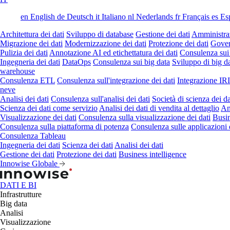
en
English
de
Deutsch
it
Italiano
nl
Nederlands
fr
Français
es
Es
Architettura dei dati
Sviluppo di database
Gestione dei dati
Amministraz
Migrazione dei dati
Modernizzazione dei dati
Protezione dei dati
Gover
Pulizia dei dati
Annotazione AI ed etichettatura dei dati
Consulenza sui
Ingegneria dei dati
DataOps
Consulenza sui big data
Sviluppo di big d
warehouse
Consulenza ETL
Consulenza sull'integrazione dei dati
Integrazione IR
neve
Analisi dei dati
Consulenza sull'analisi dei dati
Società di scienza dei da
Scienza dei dati come servizio
Analisi dei dati di vendita al dettaglio
Ana
Visualizzazione dei dati
Consulenza sulla visualizzazione dei dati
Busin
Consulenza sulla piattaforma di potenza
Consulenza sulle applicazioni 
Consulenza Tableau
Ingegneria dei dati
Scienza dei dati
Analisi dei dati
Gestione dei dati
Protezione dei dati
Business intelligence
Innowise Globale
DATI E BI
Infrastrutture
Big data
Analisi
Visualizzazione