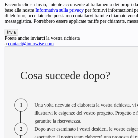
Facendo clic su Invia, l'utente acconsente al trattamento dei propri da
base alla nostra
Informativa sulla privacy
per fornirvi informazioni p
di telefono, accettate che possiamo contattarvi tramite chiamate voca
messaggistica. Potrebbero essere applicate tariffe per chiamate, messa
Potete anche inviarci la vostra richiesta
a
contact@innowise.com
Cosa succede dopo?
1
Una volta ricevuta ed elaborata la vostra richiesta, vi
illustrarvi le esigenze del vostro progetto. Progetto 
garantire la riservatezza.
2
Dopo aver esaminato i vostri desideri, le vostre esigen
aspettative, il nostro team elaborerà una proposta di p