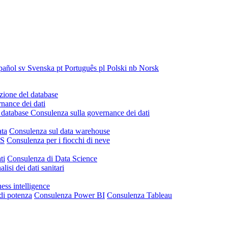
pañol
sv
Svenska
pt
Português
pl
Polski
nb
Norsk
ione del database
nance dei dati
 database
Consulenza sulla governance dei dati
ata
Consulenza sul data warehouse
IS
Consulenza per i fiocchi di neve
ti
Consulenza di Data Science
lisi dei dati sanitari
ess intelligence
di potenza
Consulenza Power BI
Consulenza Tableau