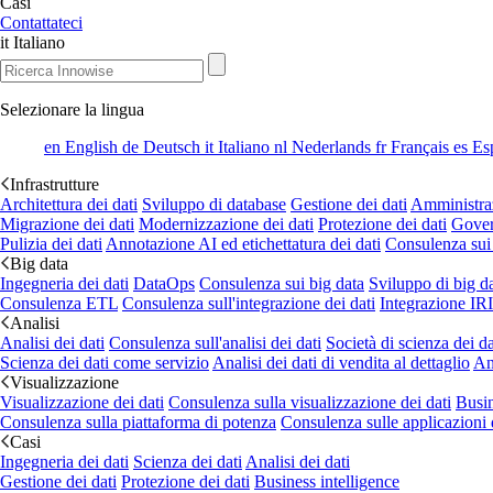
Casi
Contattateci
it
Italiano
Selezionare la lingua
en
English
de
Deutsch
it
Italiano
nl
Nederlands
fr
Français
es
Es
Infrastrutture
Architettura dei dati
Sviluppo di database
Gestione dei dati
Amministraz
Migrazione dei dati
Modernizzazione dei dati
Protezione dei dati
Gover
Pulizia dei dati
Annotazione AI ed etichettatura dei dati
Consulenza sui
Big data
Ingegneria dei dati
DataOps
Consulenza sui big data
Sviluppo di big d
Consulenza ETL
Consulenza sull'integrazione dei dati
Integrazione IR
Analisi
Analisi dei dati
Consulenza sull'analisi dei dati
Società di scienza dei da
Scienza dei dati come servizio
Analisi dei dati di vendita al dettaglio
Ana
Visualizzazione
Visualizzazione dei dati
Consulenza sulla visualizzazione dei dati
Busin
Consulenza sulla piattaforma di potenza
Consulenza sulle applicazioni 
Casi
Ingegneria dei dati
Scienza dei dati
Analisi dei dati
Gestione dei dati
Protezione dei dati
Business intelligence