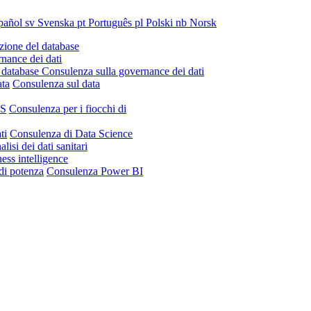
pañol
sv
Svenska
pt
Português
pl
Polski
nb
Norsk
ione del database
nance dei dati
 database
Consulenza sulla governance dei dati
ata
Consulenza sul data
IS
Consulenza per i fiocchi di
ti
Consulenza di Data Science
lisi dei dati sanitari
ess intelligence
di potenza
Consulenza Power BI