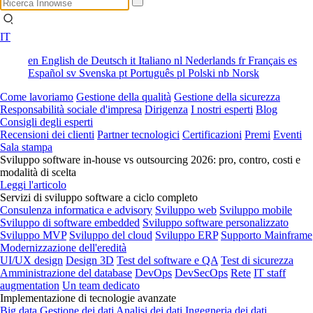
IT
en
English
de
Deutsch
it
Italiano
nl
Nederlands
fr
Français
es
Español
sv
Svenska
pt
Português
pl
Polski
nb
Norsk
Come lavoriamo
Gestione della qualità
Gestione della sicurezza
Responsabilità sociale d'impresa
Dirigenza
I nostri esperti
Blog
Consigli degli esperti
Recensioni dei clienti
Partner tecnologici
Certificazioni
Premi
Eventi
Sala stampa
Sviluppo software in-house vs outsourcing 2026: pro, contro, costi e
modalità di scelta
Leggi l'articolo
Servizi di sviluppo software a ciclo completo
Consulenza informatica e advisory
Sviluppo web
Sviluppo mobile
Sviluppo di software embedded
Sviluppo software personalizzato
Sviluppo MVP
Sviluppo del cloud
Sviluppo ERP
Supporto Mainframe
Modernizzazione dell'eredità
UI/UX design
Design 3D
Test del software e QA
Test di sicurezza
Amministrazione del database
DevOps
DevSecOps
Rete
IT staff
augmentation
Un team dedicato
Implementazione di tecnologie avanzate
Big data
Gestione dei dati
Analisi dei dati
Ingegneria dei dati