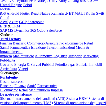
Java
.NET
Python
PHP
Node.js
Unity
Ruby
Golang
Rust
C/C++
Unreal Engine
Cobol
Mobile
iOS
Android
Flutter
React Native
Xamarin
.NET MAUI
Kotlin
Swift
Cloud
AWS
Azure
GCP
Sharepoint
ERP
&
CRM
SAP
MS Dynamics 365
Odoo
Salesforce
Industrie
Tutti i settori
Finanza
Bancario
Commercio
Assicurativo
eCommerce
Retail
Sanità
Farmaceutica
Istruzione
Telecomunicazioni
Media &
Intrattenimento
Impresa
Manifatturiero
Automotive
Logistica
Trasporto
Marketing
Pubblicità
Governo
Energia & Servizi Pubblici
Petrolio e gas
Edilizia
Immobili
Agricoltura
Viaggi
Portafoglio
Portafoglio
Casi di successo
Bancario
Finanza
Sanità
Farmaceutica
eCommerce
Retail
Manifatturiero
Impresa
Le nostre piattaforme
Sistema di tracciamento dei candidati (ATS)
Sistema HRM
Sistema di
gestione dell'apprendimento (LMS)
Sistema di prenotazione degli spazi