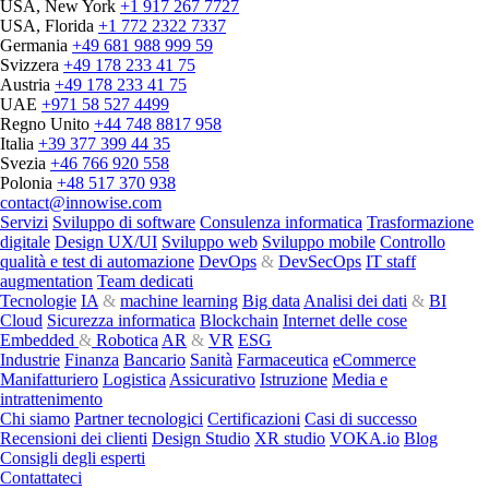
USA, New York
+1 917 267 7727
USA, Florida
+1 772 2322 7337
Germania
+49 681 988 999 59
Svizzera
+49 178 233 41 75
Austria
+49 178 233 41 75
UAE
+971 58 527 4499
Regno Unito
+44 748 8817 958
Italia
+39 377 399 44 35
Svezia
+46 766 920 558
Polonia
+48 517 370 938
contact@innowise.com
Servizi
Sviluppo di software
Consulenza informatica
Trasformazione
digitale
Design UX/UI
Sviluppo web
Sviluppo mobile
Controllo
qualità e test di automazione
DevOps
&
DevSecOps
IT staff
augmentation
Team dedicati
Tecnologie
IA
&
machine learning
Big data
Analisi dei dati
&
BI
Cloud
Sicurezza informatica
Blockchain
Internet delle cose
Embedded
&
Robotica
AR
&
VR
ESG
Industrie
Finanza
Bancario
Sanità
Farmaceutica
eCommerce
Manifatturiero
Logistica
Assicurativo
Istruzione
Media e
intrattenimento
Chi siamo
Partner tecnologici
Certificazioni
Casi di successo
Recensioni dei clienti
Design Studio
XR studio
VOKA.io
Blog
Consigli degli esperti
Contattateci