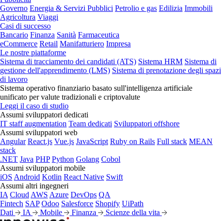
Governo
Energia & Servizi Pubblici
Petrolio e gas
Edilizia
Immobili
Agricoltura
Viaggi
Casi di successo
Bancario
Finanza
Sanità
Farmaceutica
eCommerce
Retail
Manifatturiero
Impresa
Le nostre piattaforme
Sistema di tracciamento dei candidati (ATS)
Sistema HRM
Sistema di
gestione dell'apprendimento (LMS)
Sistema di prenotazione degli spazi
di lavoro
Sistema operativo finanziario basato sull'intelligenza artificiale
unificato per valute tradizionali e criptovalute
Leggi il caso di studio
Assumi sviluppatori dedicati
IT staff augmentation
Team dedicati
Sviluppatori offshore
Assumi sviluppatori web
Angular
React.js
Vue.js
JavaScript
Ruby on Rails
Full stack
MEAN
stack
.NET
Java
PHP
Python
Golang
Cobol
Assumi sviluppatori mobile
iOS
Android
Kotlin
React Native
Swift
Assumi altri ingegneri
IA
Cloud
AWS
Azure
DevOps
QA
Fintech
SAP
Odoo
Salesforce
Shopify
UiPath
Dati
IA
Mobile
Finanza
Scienze della vita