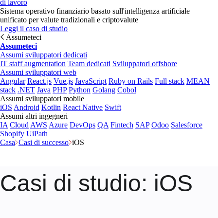
di lavoro
Sistema operativo finanziario basato sull'intelligenza artificiale
unificato per valute tradizionali e criptovalute
Leggi il caso di studio
Assumeteci
Assumeteci
Assumi sviluppatori dedicati
IT staff augmentation
Team dedicati
Sviluppatori offshore
Assumi sviluppatori web
Angular
React.js
Vue.js
JavaScript
Ruby on Rails
Full stack
MEAN
stack
.NET
Java
PHP
Python
Golang
Cobol
Assumi sviluppatori mobile
iOS
Android
Kotlin
React Native
Swift
Assumi altri ingegneri
IA
Cloud
AWS
Azure
DevOps
QA
Fintech
SAP
Odoo
Salesforce
Shopify
UiPath
Casa
Casi di successo
iOS
Casi di studio
: iOS