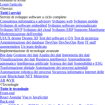
modalità di scelta
Leggi l'articolo
Servizi
Tutti i servizi
Servizi di sviluppo software a ciclo completo
Consulenza informatica e advisory
Sviluppo web
Sviluppo mobile
Sviluppo di software embedded
Sviluppo software personalizzato
Sviluppo MVP
Sviluppo del cloud
Sviluppo ERP
Supporto Mainframe
Modernizzazione dell'eredità
UI/UX design
Design 3D
Test del software e QA
Test di sicurezza
Amministrazione del database
DevOps
DevSecOps
Rete
IT staff
augmentation
Un team dedicato
Implementazione di tecnologie avanzate
Big data
Gestione dei dati
Analisi dei dati
Ingegneria dei dati
Visualizzazione dei dati
Business intelligence
Apprendimento
automatico
Intelligenza artificiale
Scienza dei dati
Sostenibilità e ESG
Trasformazione digitale
Automazione dei processi aziendali
Automazione robotica dei processi
Sicurezza informatica
Internet delle
cose
Blockchain
NFT
Metaverse
AR
&
VR
Tecnologie
Tutte le tecnologie
Front-end
React
Angular
Vue.js
JavaScript
Back-end