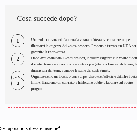
Cosa succede dopo?
1
Una volta ricevuta ed elaborata la vostra richiesta, vi contatteremo per
illustrarvi le esigenze del vostro progetto. Progetto e firmare un NDA per
garantire la riservatezza.
2
Dopo aver esaminato i vostri desideri, le vostre esigenze e le vostre aspett
il nostro team elaborerà una proposta di progetto con l'ambito di lavoro, l
dimensioni del team, i tempi e le stime dei costi stimati.
3
Organizzeremo un incontro con voi per discutere l'offerta e definire i detta
4
Infine, firmeremo un contratto e inizieremo subito a lavorare sul vostro
progetto.
●
Sviluppiamo software insieme