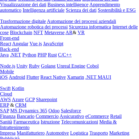
Visualizzazione dei dati
Business intelligence
Apprendimento
automatico
Intelligenza artificiale
Scienza dei dati
Sostenibilità e ESG
Trasformazione digitale
Automazione dei processi aziendali
Automazione robotica dei processi
Sicurezza informatica
Internet delle
cose
Blockchain
NFT
Metaverse
AR
&
VR
Front-end
React
Angular
Vue.js
JavaScript
Back-end
Java
.NET
Python
PHP
Rust
C/C++
Node.js
Unity
Ruby
Golang
Unreal Engine
Cobol
Mobile
iOS
Android
Flutter
React Native
Xamarin
.NET MAUI
Swift
Kotlin
Cloud
AWS
Azure
GCP
Sharepoint
ERP
&
CRM
SAP
MS Dynamics 365
Odoo
Salesforce
Finanza
Bancario
Commercio
Assicurativo
eCommerce
Retail
Sanità
Farmaceutica
Istruzione
Telecomunicazioni
Media &
Intrattenimento
Impresa
Manifatturiero
Automotive
Logistica
Trasporto
Marketing
Pubblicità