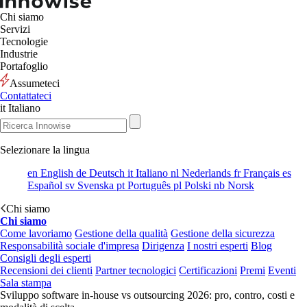
Chi siamo
Servizi
Tecnologie
Industrie
Portafoglio
Assumeteci
Contattateci
it
Italiano
Selezionare la lingua
en
English
de
Deutsch
it
Italiano
nl
Nederlands
fr
Français
es
Español
sv
Svenska
pt
Português
pl
Polski
nb
Norsk
Chi siamo
Chi siamo
Come lavoriamo
Gestione della qualità
Gestione della sicurezza
Responsabilità sociale d'impresa
Dirigenza
I nostri esperti
Blog
Consigli degli esperti
Recensioni dei clienti
Partner tecnologici
Certificazioni
Premi
Eventi
Sala stampa
Sviluppo software in-house vs outsourcing 2026: pro, contro, costi e