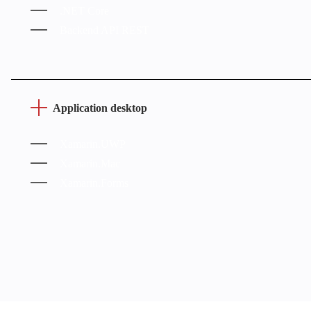
.NET Core
Backend API REST
Application desktop
Xamarin.UWP
Xamarin.Mac
Xamarin.Forms