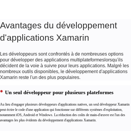
D'APPLICATIONS
XAMARIN
Avantages du développement
ANALYSE
d'applications Xamarin
DE
QUALITÉ
ET
Les développeurs sont confrontés à de nombreuses options
pour développer des
applications multiplateformes
lorsqu'ils
TESTS
décident de la voie à suivre pour leurs applications. Malgré les
XAMARIN
nombreux outils disponibles,
le développement d'applications
Xamarin
reste l'un des plus populaires.
CONSEIL
Un seul développeur pour plusieurs plateformes
EN
DÉVELOPPEMENT
Au lieu d'engager plusieurs développeurs d'applications natives, un seul développeur Xamarin
XAMARIN
peut écrire le code d'une application qui fonctionne sur différents systèmes d'exploitation,
notamment iOS, Android et Windows. La réduction des coûts de main-d'œuvre est l'un des
avantages les plus évidents du développement d'applications Xamarin.
DÉVELOPPEURS