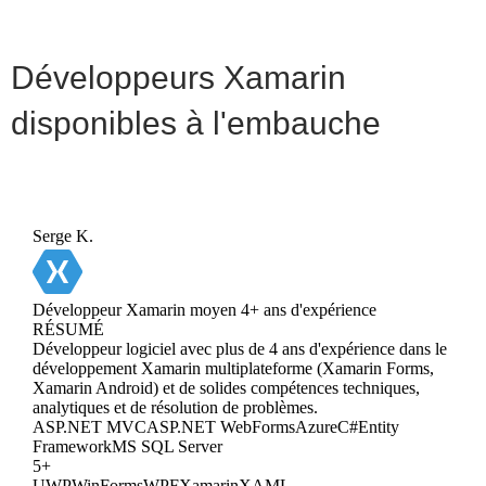
Développeurs Xamarin
disponibles à l'embauche
Serge K.
Développeur Xamarin moyen
4+ ans d'expérience
RÉSUMÉ
Développeur logiciel avec plus de 4 ans d'expérience dans le
développement Xamarin multiplateforme (Xamarin Forms,
Xamarin Android) et de solides compétences techniques,
analytiques et de résolution de problèmes.
ASP.NET MVC
ASP.NET WebForms
Azure
C#
Entity
Framework
MS SQL Server
5+
UWP
WinForms
WPF
Xamarin
XAML