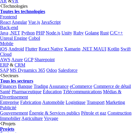
AR
&
VR
Technologies
Toutes les technologies
Frontend
React
Angular
Vue.js
JavaScript
Back-end
Java
.NET
Python
PHP
Node.js
Unity
Ruby
Golang
Rust
C/C++
Unreal Engine
Cobol
Mobile
iOS
Android
Flutter
React Native
Xamarin
.NET MAUI
Kotlin
Swift
Cloud
AWS
Azure
GCP
Sharepoint
ERP
&
CRM
SAP
MS Dynamics 365
Odoo
Salesforce
Secteurs
Tous les secteurs
Finances
Banque
Trading
Assurance
eCommerce
Commerce de détail
Santé
Pharmaceutique
Éducation
Télécommunications
Médias &
Divertissement
Entreprise
Fabrication
Automobile
Logistique
Transport
Marketing
Publicité
Gouvernement
Énergie & Services publics
Pétrole et gaz
Construction
Immobilier
Agriculture
Voyage
Projets
Projets