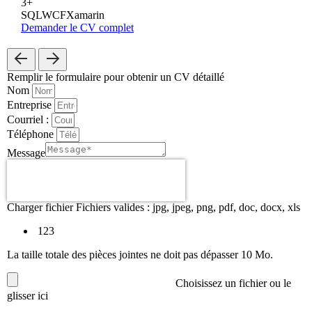
3+
SQL
WCF
Xamarin
Demander le CV complet
Remplir le formulaire
pour obtenir un CV détaillé
Nom
Entreprise
Courriel :
Téléphone
Message
Charger fichier
Fichiers valides : jpg, jpeg, png, pdf, doc, docx, xls
123
La taille totale des pièces jointes ne doit pas dépasser 10 Mo.
Choisissez un fichier
ou le
glisser ici