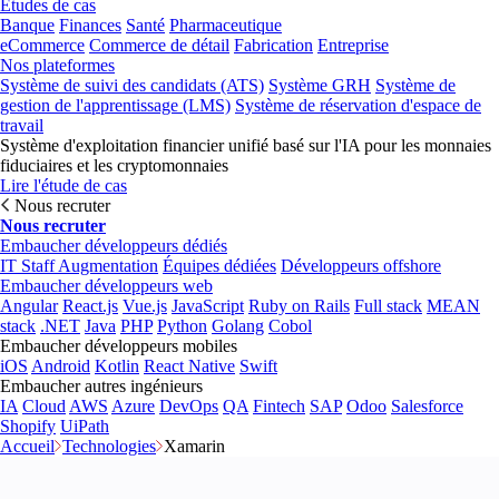
Études de cas
Banque
Finances
Santé
Pharmaceutique
eCommerce
Commerce de détail
Fabrication
Entreprise
Nos plateformes
Système de suivi des candidats (ATS)
Système GRH
Système de
gestion de l'apprentissage (LMS)
Système de réservation d'espace de
travail
Système d'exploitation financier unifié basé sur l'IA pour les monnaies
fiduciaires et les cryptomonnaies
Lire l'étude de cas
Nous recruter
Nous recruter
Embaucher développeurs dédiés
IT Staff Augmentation
Équipes dédiées
Développeurs offshore
Embaucher développeurs web
Angular
React.js
Vue.js
JavaScript
Ruby on Rails
Full stack
MEAN
stack
.NET
Java
PHP
Python
Golang
Cobol
Embaucher développeurs mobiles
iOS
Android
Kotlin
React Native
Swift
Embaucher autres ingénieurs
IA
Cloud
AWS
Azure
DevOps
QA
Fintech
SAP
Odoo
Salesforce
Shopify
UiPath
Accueil
Technologies
Xamarin