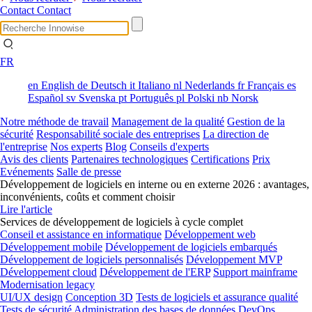
Contact
Contact
FR
en
English
de
Deutsch
it
Italiano
nl
Nederlands
fr
Français
es
Español
sv
Svenska
pt
Português
pl
Polski
nb
Norsk
Notre méthode de travail
Management de la qualité
Gestion de la
sécurité
Responsabilité sociale des entreprises
La direction de
l'entreprise
Nos experts
Blog
Conseils d'experts
Avis des clients
Partenaires technologiques
Certifications
Prix
Evénements
Salle de presse
Développement de logiciels en interne ou en externe 2026 : avantages,
inconvénients, coûts et comment choisir
Lire l'article
Services de développement de logiciels à cycle complet
Conseil et assistance en informatique
Développement web
Développement mobile
Développement de logiciels embarqués
Développement de logiciels personnalisés
Développement MVP
Développement cloud
Développement de l'ERP
Support mainframe
Modernisation legacy
UI/UX design
Conception 3D
Tests de logiciels et assurance qualité
Tests de sécurité
Administration des bases de données
DevOps