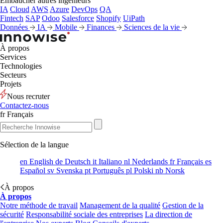
Embaucher autres ingénieurs
IA
Cloud
AWS
Azure
DevOps
QA
Fintech
SAP
Odoo
Salesforce
Shopify
UiPath
Données
IA
Mobile
Finances
Sciences de la vie
À propos
Services
Technologies
Secteurs
Projets
Nous recruter
Contactez-nous
fr
Français
Sélection de la langue
en
English
de
Deutsch
it
Italiano
nl
Nederlands
fr
Français
es
Español
sv
Svenska
pt
Português
pl
Polski
nb
Norsk
À propos
À propos
Notre méthode de travail
Management de la qualité
Gestion de la
sécurité
Responsabilité sociale des entreprises
La direction de