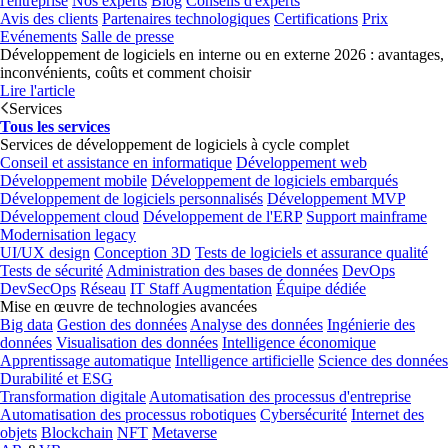
l'entreprise
Nos experts
Blog
Conseils d'experts
Avis des clients
Partenaires technologiques
Certifications
Prix
Evénements
Salle de presse
Développement de logiciels en interne ou en externe 2026 : avantages,
inconvénients, coûts et comment choisir
Lire l'article
Services
Tous les services
Services de développement de logiciels à cycle complet
Conseil et assistance en informatique
Développement web
Développement mobile
Développement de logiciels embarqués
Développement de logiciels personnalisés
Développement MVP
Développement cloud
Développement de l'ERP
Support mainframe
Modernisation legacy
UI/UX design
Conception 3D
Tests de logiciels et assurance qualité
Tests de sécurité
Administration des bases de données
DevOps
DevSecOps
Réseau
IT Staff Augmentation
Équipe dédiée
Mise en œuvre de technologies avancées
Big data
Gestion des données
Analyse des données
Ingénierie des
données
Visualisation des données
Intelligence économique
Apprentissage automatique
Intelligence artificielle
Science des données
Durabilité et ESG
Transformation digitale
Automatisation des processus d'entreprise
Automatisation des processus robotiques
Cybersécurité
Internet des
objets
Blockchain
NFT
Metaverse