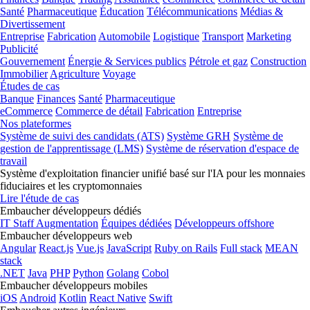
Santé
Pharmaceutique
Éducation
Télécommunications
Médias &
Divertissement
Entreprise
Fabrication
Automobile
Logistique
Transport
Marketing
Publicité
Gouvernement
Énergie & Services publics
Pétrole et gaz
Construction
Immobilier
Agriculture
Voyage
Études de cas
Banque
Finances
Santé
Pharmaceutique
eCommerce
Commerce de détail
Fabrication
Entreprise
Nos plateformes
Système de suivi des candidats (ATS)
Système GRH
Système de
gestion de l'apprentissage (LMS)
Système de réservation d'espace de
travail
Système d'exploitation financier unifié basé sur l'IA pour les monnaies
fiduciaires et les cryptomonnaies
Lire l'étude de cas
Embaucher développeurs dédiés
IT Staff Augmentation
Équipes dédiées
Développeurs offshore
Embaucher développeurs web
Angular
React.js
Vue.js
JavaScript
Ruby on Rails
Full stack
MEAN
stack
.NET
Java
PHP
Python
Golang
Cobol
Embaucher développeurs mobiles
iOS
Android
Kotlin
React Native
Swift