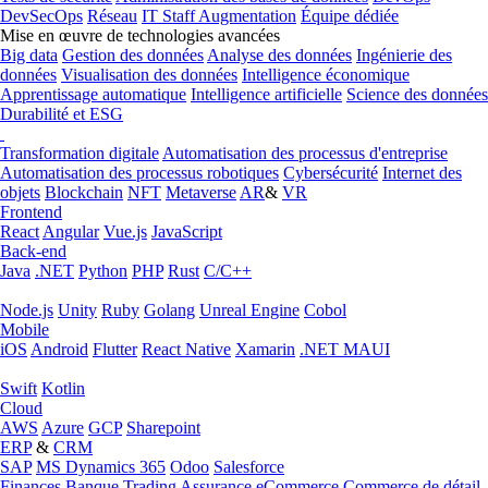
DevSecOps
Réseau
IT Staff Augmentation
Équipe dédiée
Mise en œuvre de technologies avancées
Big data
Gestion des données
Analyse des données
Ingénierie des
données
Visualisation des données
Intelligence économique
Apprentissage automatique
Intelligence artificielle
Science des données
Durabilité et ESG
Transformation digitale
Automatisation des processus d'entreprise
Automatisation des processus robotiques
Cybersécurité
Internet des
objets
Blockchain
NFT
Metaverse
AR
&
VR
Frontend
React
Angular
Vue.js
JavaScript
Back-end
Java
.NET
Python
PHP
Rust
C/C++
Node.js
Unity
Ruby
Golang
Unreal Engine
Cobol
Mobile
iOS
Android
Flutter
React Native
Xamarin
.NET MAUI
Swift
Kotlin
Cloud
AWS
Azure
GCP
Sharepoint
ERP
&
CRM
SAP
MS Dynamics 365
Odoo
Salesforce
Finances
Banque
Trading
Assurance
eCommerce
Commerce de détail