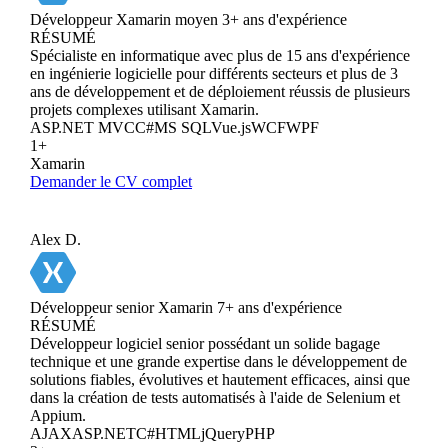
Développeur Xamarin moyen
3+ ans d'expérience
RÉSUMÉ
Spécialiste en informatique avec plus de 15 ans d'expérience
en ingénierie logicielle pour différents secteurs et plus de 3
ans de développement et de déploiement réussis de plusieurs
projets complexes utilisant Xamarin.
ASP.NET MVC
C#
MS SQL
Vue.js
WCF
WPF
1+
Xamarin
Demander le CV complet
Alex D.
Développeur senior Xamarin
7+ ans d'expérience
RÉSUMÉ
Développeur logiciel senior possédant un solide bagage
technique et une grande expertise dans le développement de
solutions fiables, évolutives et hautement efficaces, ainsi que
dans la création de tests automatisés à l'aide de Selenium et
Appium.
AJAX
ASP.NET
C#
HTML
jQuery
PHP