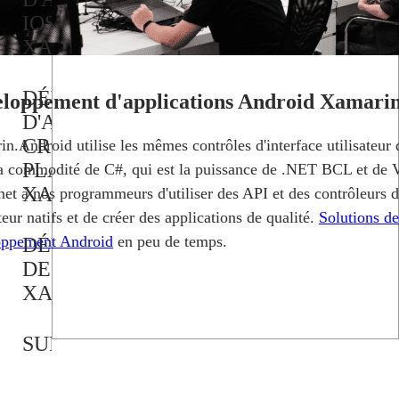
IOS
XAMARIN
DÉVELOPPEMENT
loppement d'applications Android Xamari
D'APPLICATIONS
CROSS-
n.Android utilise les mêmes contrôles d'interface utilisateur
PLATFORM
a commodité de C#, qui est la puissance de .NET BCL et de V
XAMARIN
met à nos programmeurs d'utiliser des API et des contrôleurs d
ateur natifs et de créer des applications de qualité.
Solutions de
oppement Android
en peu de temps.
DÉVELOPPEMENT
DESKTOP
XAMARIN
SUPPORT
ET
MAINTENANCE