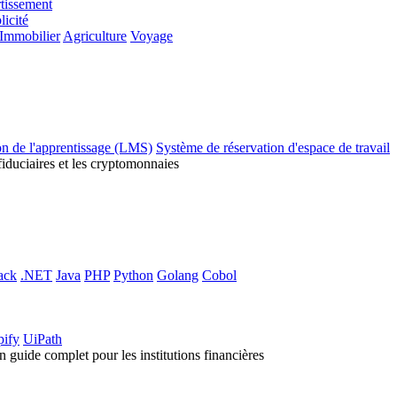
tissement
licité
Immobilier
Agriculture
Voyage
on de l'apprentissage (LMS)
Système de réservation d'espace de travail
fiduciaires et les cryptomonnaies
ack
.NET
Java
PHP
Python
Golang
Cobol
pify
UiPath
 guide complet pour les institutions financières