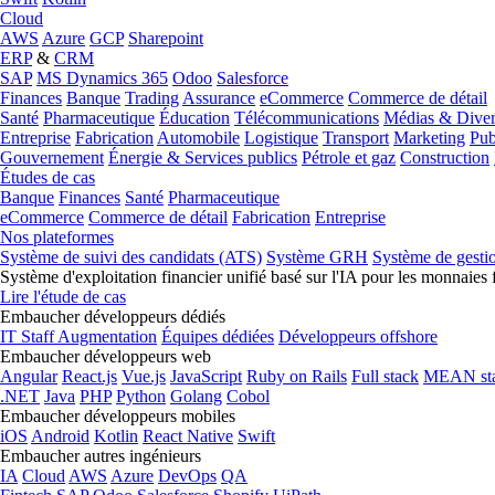
Cloud
AWS
Azure
GCP
Sharepoint
ERP
&
CRM
SAP
MS Dynamics 365
Odoo
Salesforce
Finances
Banque
Trading
Assurance
eCommerce
Commerce de détail
Santé
Pharmaceutique
Éducation
Télécommunications
Médias & Diver
Entreprise
Fabrication
Automobile
Logistique
Transport
Marketing
Pub
Gouvernement
Énergie & Services publics
Pétrole et gaz
Construction
Études de cas
Banque
Finances
Santé
Pharmaceutique
eCommerce
Commerce de détail
Fabrication
Entreprise
Nos plateformes
Système de suivi des candidats (ATS)
Système GRH
Système de gesti
Système d'exploitation financier unifié basé sur l'IA pour les monnaies 
Lire l'étude de cas
Embaucher développeurs dédiés
IT Staff Augmentation
Équipes dédiées
Développeurs offshore
Embaucher développeurs web
Angular
React.js
Vue.js
JavaScript
Ruby on Rails
Full stack
MEAN st
.NET
Java
PHP
Python
Golang
Cobol
Embaucher développeurs mobiles
iOS
Android
Kotlin
React Native
Swift
Embaucher autres ingénieurs
IA
Cloud
AWS
Azure
DevOps
QA