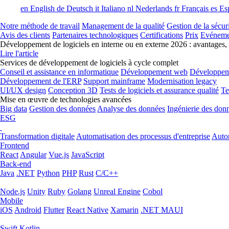
en
English
de
Deutsch
it
Italiano
nl
Nederlands
fr
Français
es
Es
Notre méthode de travail
Management de la qualité
Gestion de la sécur
Avis des clients
Partenaires technologiques
Certifications
Prix
Evéneme
Développement de logiciels en interne ou en externe 2026 : avantages,
Lire l'article
Services de développement de logiciels à cycle complet
Conseil et assistance en informatique
Développement web
Développem
Développement de l'ERP
Support mainframe
Modernisation legacy
UI/UX design
Conception 3D
Tests de logiciels et assurance qualité
Te
Mise en œuvre de technologies avancées
Big data
Gestion des données
Analyse des données
Ingénierie des don
ESG
Transformation digitale
Automatisation des processus d'entreprise
Autom
Frontend
React
Angular
Vue.js
JavaScript
Back-end
Java
.NET
Python
PHP
Rust
C/C++
Node.js
Unity
Ruby
Golang
Unreal Engine
Cobol
Mobile
iOS
Android
Flutter
React Native
Xamarin
.NET MAUI
Swift
Kotlin