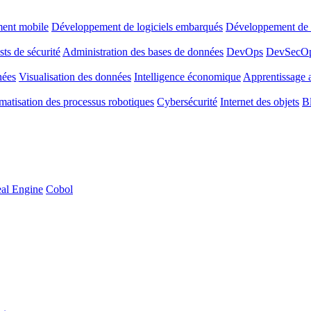
ent mobile
Développement de logiciels embarqués
Développement de l
sts de sécurité
Administration des bases de données
DevOps
DevSecO
nées
Visualisation des données
Intelligence économique
Apprentissage 
atisation des processus robotiques
Cybersécurité
Internet des objets
B
al Engine
Cobol