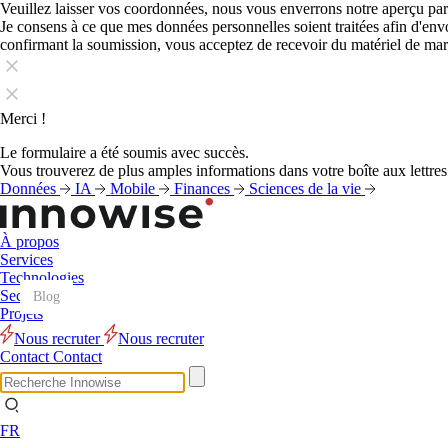
Veuillez laisser vos coordonnées, nous vous enverrons notre aperçu par
Je consens à ce que mes données personnelles soient traitées afin d'en
confirmant la soumission, vous acceptez de recevoir du matériel de ma
Merci !
Le formulaire a été soumis avec succès.
Vous trouverez de plus amples informations dans votre boîte aux lettres
Données
IA
Mobile
Finances
Sciences de la vie
À propos
Services
Technologies
Secteurs
Blog
Blog
Blog
Blog
Blog
Blog
Blog
Blog
Blog
Blog
Blog
Blog
Projets
Nous recruter
Nous recruter
Contact
Contact
FR