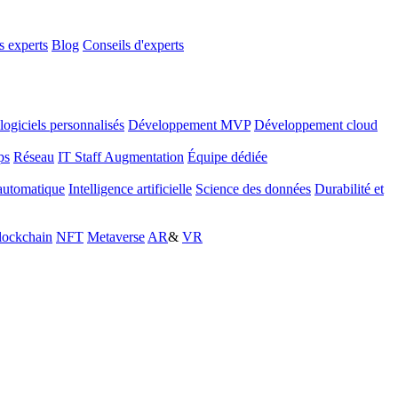
 experts
Blog
Conseils d'experts
ogiciels personnalisés
Développement MVP
Développement cloud
ps
Réseau
IT Staff Augmentation
Équipe dédiée
automatique
Intelligence artificielle
Science des données
Durabilité et
lockchain
NFT
Metaverse
AR
&
VR