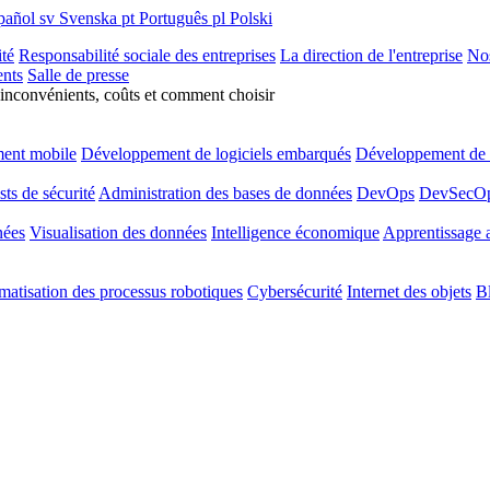
pañol
sv
Svenska
pt
Português
pl
Polski
ité
Responsabilité sociale des entreprises
La direction de l'entreprise
Nos
nts
Salle de presse
 inconvénients, coûts et comment choisir
ent mobile
Développement de logiciels embarqués
Développement de l
sts de sécurité
Administration des bases de données
DevOps
DevSecO
nées
Visualisation des données
Intelligence économique
Apprentissage 
atisation des processus robotiques
Cybersécurité
Internet des objets
B