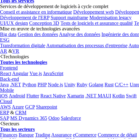
Tous les services
Services de développement de logiciels à cycle complet
Conseil et assistance en informatique
Développement web
Développem
Développement de l'ERP
Support mainframe
Modernisation legacy
UI/UX design
Conception 3D
Tests de logiciels et assurance qualité
Te
Mise en œuvre de technologies avancées
Big data
Gestion des données
Analyse des données
Ingénierie des don
ESG
Transformation digitale
Automatisation des processus d'entreprise
Autom
AR
&
VR
Technologies
Toutes les technologies
Frontend
React
Angular
Vue.js
JavaScript
Back-end
Java
.NET
Python
PHP
Node.js
Unity
Ruby
Golang
Rust
C/C++
Unre
Mobile
iOS
Android
Flutter
React Native
Xamarin
.NET MAUI
Kotlin
Swift
Cloud
AWS
Azure
GCP
Sharepoint
ERP
&
CRM
SAP
MS Dynamics 365
Odoo
Salesforce
Secteurs
Tous les secteurs
Finances
Banque
Trading
Assurance
eCommerce
Commerce de détail