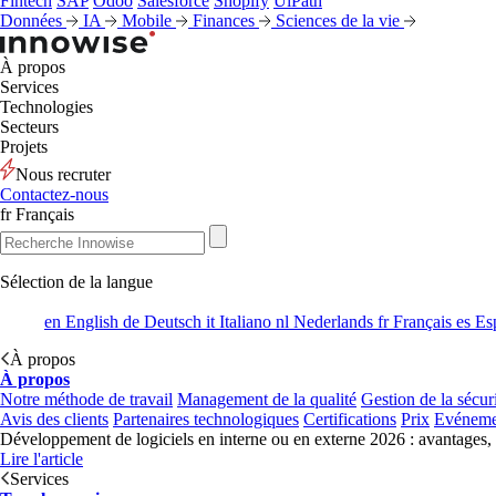
Fintech
SAP
Odoo
Salesforce
Shopify
UiPath
Données
IA
Mobile
Finances
Sciences de la vie
À propos
Services
Technologies
Secteurs
Projets
Nous recruter
Contactez-nous
fr
Français
Sélection de la langue
en
English
de
Deutsch
it
Italiano
nl
Nederlands
fr
Français
es
Es
À propos
À propos
Notre méthode de travail
Management de la qualité
Gestion de la sécur
Avis des clients
Partenaires technologiques
Certifications
Prix
Evéneme
Développement de logiciels en interne ou en externe 2026 : avantages,
Lire l'article
Services