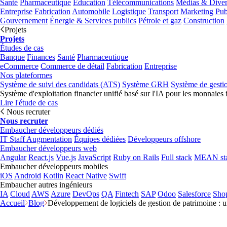
Santé
Pharmaceutique
Éducation
Télécommunications
Médias & Diver
Entreprise
Fabrication
Automobile
Logistique
Transport
Marketing
Pub
Gouvernement
Énergie & Services publics
Pétrole et gaz
Construction
Projets
Projets
Études de cas
Banque
Finances
Santé
Pharmaceutique
eCommerce
Commerce de détail
Fabrication
Entreprise
Nos plateformes
Système de suivi des candidats (ATS)
Système GRH
Système de gesti
Système d'exploitation financier unifié basé sur l'IA pour les monnaies 
Lire l'étude de cas
Nous recruter
Nous recruter
Embaucher développeurs dédiés
IT Staff Augmentation
Équipes dédiées
Développeurs offshore
Embaucher développeurs web
Angular
React.js
Vue.js
JavaScript
Ruby on Rails
Full stack
MEAN st
Embaucher développeurs mobiles
iOS
Android
Kotlin
React Native
Swift
Embaucher autres ingénieurs
IA
Cloud
AWS
Azure
DevOps
QA
Fintech
SAP
Odoo
Salesforce
Sho
Accueil
Blog
Développement de logiciels de gestion de patrimoine : un