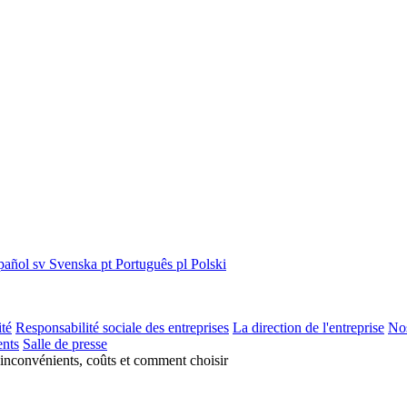
pañol
sv
Svenska
pt
Português
pl
Polski
ité
Responsabilité sociale des entreprises
La direction de l'entreprise
Nos
nts
Salle de presse
 inconvénients, coûts et comment choisir