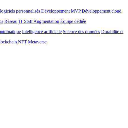
ogiciels personnalisés
Développement MVP
Développement cloud
ps
Réseau
IT Staff Augmentation
Équipe dédiée
automatique
Intelligence artificielle
Science des données
Durabilité et
lockchain
NFT
Metaverse