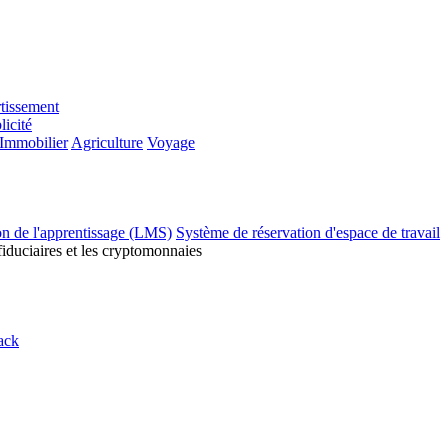
tissement
licité
Immobilier
Agriculture
Voyage
on de l'apprentissage (LMS)
Système de réservation d'espace de travail
fiduciaires et les cryptomonnaies
ack