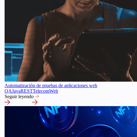
Automatización de pruebas de aplicaciones web
QA
Java
REST
Telecom
Web
Seguir leyendo