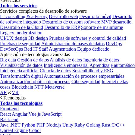
Servicios
Todos los servicios
Servicios completos de desarrollo de software
IT consulting & advisory
Desarrollo web
Desarrollo móvil
Desarrollo
de software integrado
Desarrollo de custom software
MVP desarrollo
Desarrollo de la Cloud
Desarrollo de ERP
Soporte de mainframe
Legacy modernization
UI/UX design
3D design
Pruebas de software y control de calidad
Pruebas de seguridad
Administración de bases de datos
DevOps
DevSecOps
Red
IT Staff Augmentation
Equipo dedicado
Aplicación de tecnologías avanzadas
Big data
Gestión de datos
Análisis de datos
Ingeniería de datos
Visualización de datos
Inteligencia empresarial
Aprendizaje automático
Inteligencia artificial
Ciencia de datos
Sostenibilidad y ESG
Transformación digital
Automatización de procesos empresariales
Automatización robótica de procesos
Ciberseguridad
Internet de las
cosas
Blockchain
NFT
Metaverse
AR
&
VR
Tecnologías
Todas las tecnologías
Front-end
React
Angular
Vue.js
JavaScript
Back-end
Java
.NET
Python
PHP
Node.js
Unity
Ruby
Golang
Rust
C/C++
Unreal Engine
Cobol