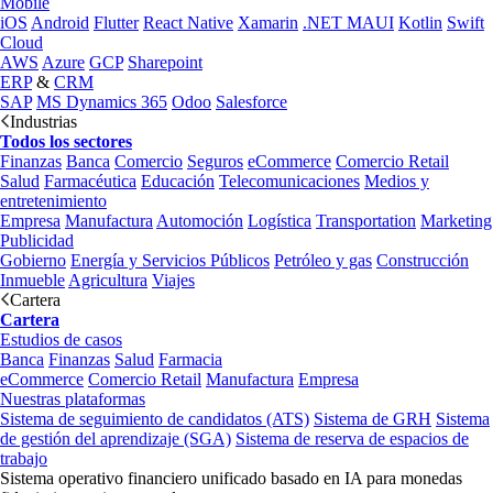
Mobile
iOS
Android
Flutter
React Native
Xamarin
.NET MAUI
Kotlin
Swift
Cloud
AWS
Azure
GCP
Sharepoint
ERP
&
CRM
SAP
MS Dynamics 365
Odoo
Salesforce
Industrias
Todos los sectores
Finanzas
Banca
Comercio
Seguros
eCommerce
Comercio Retail
Salud
Farmacéutica
Educación
Telecomunicaciones
Medios y
entretenimiento
Empresa
Manufactura
Automoción
Logística
Transportation
Marketing
Publicidad
Gobierno
Energía y Servicios Públicos
Petróleo y gas
Construcción
Inmueble
Agricultura
Viajes
Cartera
Cartera
Estudios de casos
Banca
Finanzas
Salud
Farmacia
eCommerce
Comercio Retail
Manufactura
Empresa
Nuestras plataformas
Sistema de seguimiento de candidatos (ATS)
Sistema de GRH
Sistema
de gestión del aprendizaje (SGA)
Sistema de reserva de espacios de
trabajo
Sistema operativo financiero unificado basado en IA para monedas