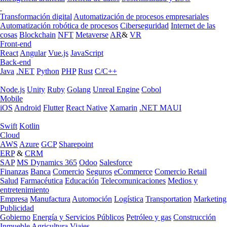
Transformación digital
Automatización de procesos empresariales
Automatización robótica de procesos
Ciberseguridad
Internet de las
cosas
Blockchain
NFT
Metaverse
AR
&
VR
Front-end
React
Angular
Vue.js
JavaScript
Back-end
Java
.NET
Python
PHP
Rust
C/C++
Node.js
Unity
Ruby
Golang
Unreal Engine
Cobol
Mobile
iOS
Android
Flutter
React Native
Xamarin
.NET MAUI
Swift
Kotlin
Cloud
AWS
Azure
GCP
Sharepoint
ERP
&
CRM
SAP
MS Dynamics 365
Odoo
Salesforce
Finanzas
Banca
Comercio
Seguros
eCommerce
Comercio Retail
Salud
Farmacéutica
Educación
Telecomunicaciones
Medios y
entretenimiento
Empresa
Manufactura
Automoción
Logística
Transportation
Marketing
Publicidad
Gobierno
Energía y Servicios Públicos
Petróleo y gas
Construcción
Inmueble
Agricultura
Viajes