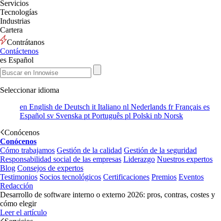
Servicios
Tecnologías
Industrias
Cartera
Contrátanos
Contáctenos
es
Español
Seleccionar idioma
en
English
de
Deutsch
it
Italiano
nl
Nederlands
fr
Français
es
Español
sv
Svenska
pt
Português
pl
Polski
nb
Norsk
Conócenos
Conócenos
Cómo trabajamos
Gestión de la calidad
Gestión de la seguridad
Responsabilidad social de las empresas
Liderazgo
Nuestros expertos
Blog
Consejos de expertos
Testimonios
Socios tecnológicos
Certificaciones
Premios
Eventos
Redacción
Desarrollo de software interno o externo 2026: pros, contras, costes y
cómo elegir
Leer el artículo