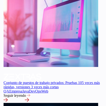
Conjunto de puestos de trabajo privados: Pruebas 105 veces más
rápidas, versiones 3 veces más cortas
QA
Empresa
Java
DevOps
Web
Seguir leyendo