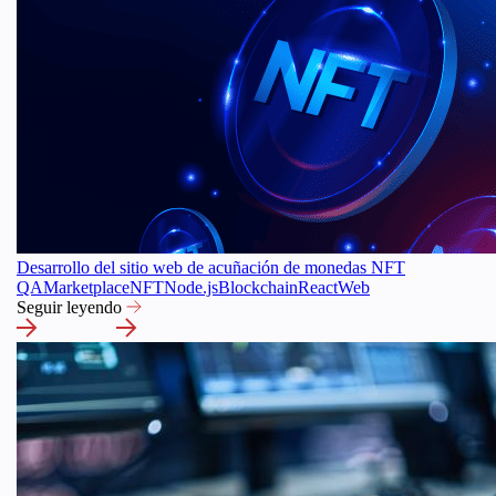
Desarrollo del sitio web de acuñación de monedas NFT
QA
Marketplace
NFT
Node.js
Blockchain
React
Web
Seguir leyendo