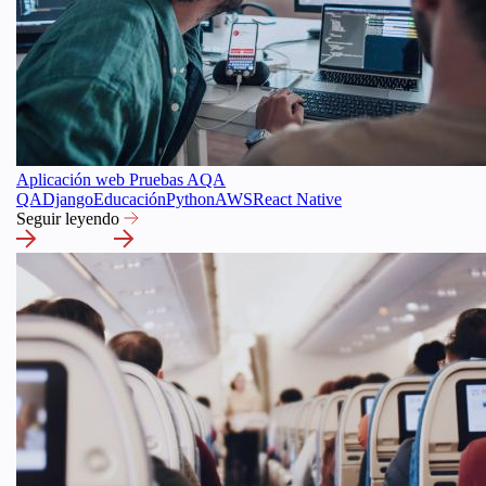
Aplicación web Pruebas AQA
QA
Django
Educación
Python
AWS
React Native
Seguir leyendo