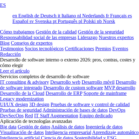
ES
en
English
de
Deutsch
it
Italiano
nl
Nederlands
fr
Français
es
Español
sv
Svenska
pt
Português
pl
Polski
nb
Norsk
Cómo trabajamos
Gestión de la calidad
Gestión de la seguridad
Responsabilidad social de las empresas
Liderazgo
Nuestros expertos
Blog
Consejos de expertos
Testimonios
Socios tecnológicos
Certificaciones
Premios
Eventos
Redacción
Desarrollo de software interno o externo 2026: pros, contras, costes y
cómo elegir
Leer el artículo
Servicios completos de desarrollo de software
IT consulting & advisory
Desarrollo web
Desarrollo móvil
Desarrollo
de software integrado
Desarrollo de custom software
MVP desarrollo
Desarrollo de la Cloud
Desarrollo de ERP
Soporte de mainframe
Legacy modernization
UI/UX design
3D design
Pruebas de software y control de calidad
Pruebas de seguridad
Administración de bases de datos
DevOps
DevSecOps
Red
IT Staff Augmentation
Equipo dedicado
Aplicación de tecnologías avanzadas
Big data
Gestión de datos
Análisis de datos
Ingeniería de datos
Visualización de datos
Inteligencia empresarial
Aprendizaje automático
Inteligencia artificial
Ciencia de datos
Sostenibilidad y ESG