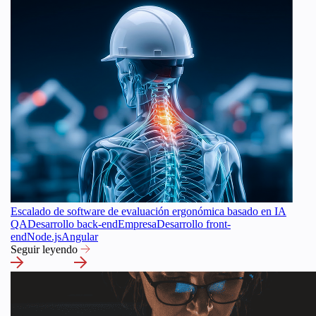
Escalado de software de evaluación ergonómica basado en IA
QA
Desarrollo back-end
Empresa
Desarrollo front-
end
Node.js
Angular
Seguir leyendo