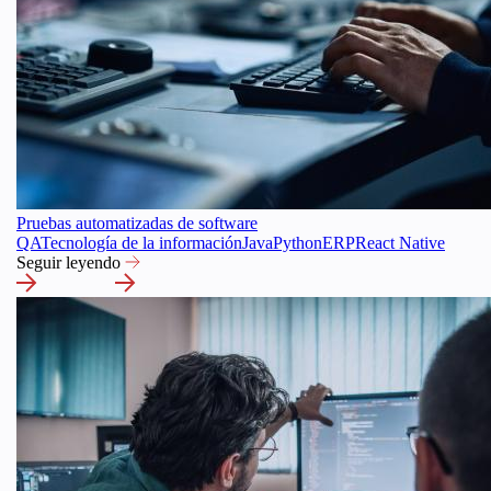
Pruebas automatizadas de software
QA
Tecnología de la información
Java
Python
ERP
React Native
Seguir leyendo