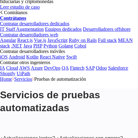
fiduciarias y criptomonedas
Leer estudio de caso
Contrátanos
Contrátanos
Contratar desarrolladores dedicados
IT Staff Augmentation
Equipos dedicados
Desarrolladores offshore
Contratar desarrolladores web
Angular
React.js
Vue.js
JavaScript
Ruby on Rails
Full stack
MEAN
stack
.NET
Java
PHP
Python
Golang
Cobol
Contratar desarrolladores móviles
iOS
Android
Kotlin
React Native
Swift
Contratar otros ingenieros
IA
Cloud
AWS
Azure
DevOps
QA
Fintech
SAP
Odoo
Salesforce
Shopify
UiPath
Home
Servicios
Pruebas de automatización
Servicios de pruebas
automatizadas