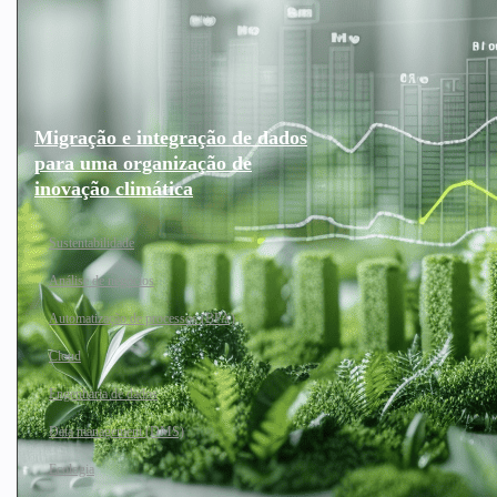
Migração e integração de dados
para uma organização de
inovação climática
Sustentabilidade
Análise de negócios
Automatização de processos (BPA)
Cloud
Engenharia de dados
Data management (DMS)
Ecologia