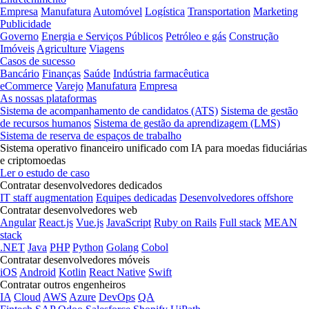
Empresa
Manufatura
Automóvel
Logística
Transportation
Marketing
Publicidade
Governo
Energia e Serviços Públicos
Petróleo e gás
Construção
Imóveis
Agriculture
Viagens
Casos de sucesso
Bancário
Finanças
Saúde
Indústria farmacêutica
eCommerce
Varejo
Manufatura
Empresa
As nossas plataformas
Sistema de acompanhamento de candidatos (ATS)
Sistema de gestão
de recursos humanos
Sistema de gestão da aprendizagem (LMS)
Sistema de reserva de espaços de trabalho
Sistema operativo financeiro unificado com IA para moedas fiduciárias
e criptomoedas
Ler o estudo de caso
Contratar desenvolvedores dedicados
IT staff augmentation
Equipes dedicadas
Desenvolvedores offshore
Contratar desenvolvedores web
Angular
React.js
Vue.js
JavaScript
Ruby on Rails
Full stack
MEAN
stack
.NET
Java
PHP
Python
Golang
Cobol
Contratar desenvolvedores móveis
iOS
Android
Kotlin
React Native
Swift
Contratar outros engenheiros
IA
Cloud
AWS
Azure
DevOps
QA