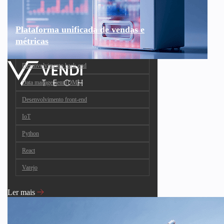
Plataforma unificada de vendas e
métricas
Desenvolvimento back-end
Data management (DMS)
Desenvolvimento front-end
IoT
Python
React
Varejo
Ler mais