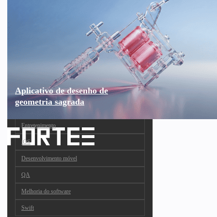
Aplicativo de desenho de
geometria sagrada
Entretenimento
iOS
Desenvolvimento móvel
QA
Melhoria do software
Swift