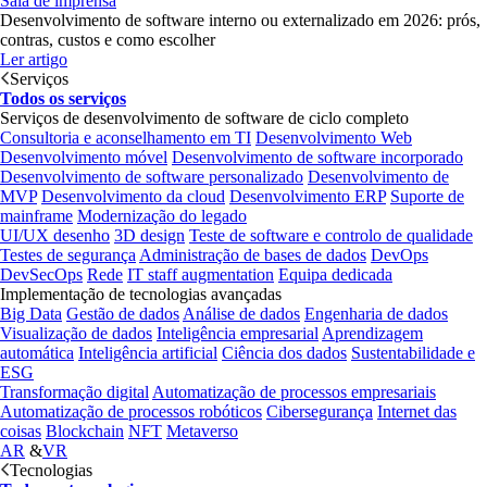
Sala de imprensa
Desenvolvimento de software interno ou externalizado em 2026: prós,
contras, custos e como escolher
Ler artigo
Serviços
Todos os serviços
Serviços de desenvolvimento de software de ciclo completo
Consultoria e aconselhamento em TI
Desenvolvimento Web
Desenvolvimento móvel
Desenvolvimento de software incorporado
Desenvolvimento de software personalizado
Desenvolvimento de
MVP
Desenvolvimento da cloud
Desenvolvimento ERP
Suporte de
mainframe
Modernização do legado
UI/UX desenho
3D design
Teste de software e controlo de qualidade
Testes de segurança
Administração de bases de dados
DevOps
DevSecOps
Rede
IT staff augmentation
Equipa dedicada
Implementação de tecnologias avançadas
Big Data
Gestão de dados
Análise de dados
Engenharia de dados
Visualização de dados
Inteligência empresarial
Aprendizagem
automática
Inteligência artificial
Ciência dos dados
Sustentabilidade e
ESG
Transformação digital
Automatização de processos empresariais
Automatização de processos robóticos
Cibersegurança
Internet das
coisas
Blockchain
NFT
Metaverso
AR
&
VR
Tecnologias