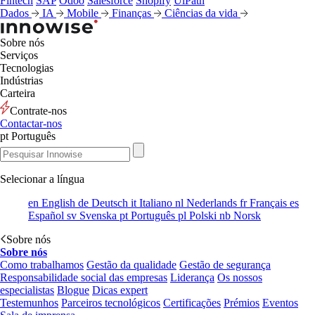
Fintech
SAP
Odoo
Salesforce
Shopify
UiPath
Dados
IA
Mobile
Finanças
Ciências da vida
Sobre nós
Serviços
Tecnologias
Indústrias
Carteira
Contrate-nos
Contactar-nos
pt
Português
Selecionar a língua
en
English
de
Deutsch
it
Italiano
nl
Nederlands
fr
Français
es
Español
sv
Svenska
pt
Português
pl
Polski
nb
Norsk
Sobre nós
Sobre nós
Como trabalhamos
Gestão da qualidade
Gestão de segurança
Responsabilidade social das empresas
Liderança
Os nossos
especialistas
Blogue
Dicas expert
Testemunhos
Parceiros tecnológicos
Certificações
Prémios
Eventos