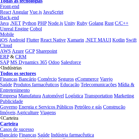
Todas as tecnologias
Front-end
React
Angular
Vue.js
JavaScript
Back-end
Java
.NET
Python
PHP
Node.js
Unity
Ruby
Golang
Rust
C/C++
Unreal Engine
Cobol
Mobile
iOS
Android
Flutter
React Native
Xamarin
.NET MAUI
Kotlin
Swift
Cloud
AWS
Azure
GCP
Sharepoint
ERP
&
CRM
SAP
MS Dynamics 365
Odoo
Salesforce
Indústrias
Todos os sectores
Finanças
Bancário
Comércio
Seguros
eCommerce
Varejo
Saúde
Produtos farmacêuticos
Educação
Telecomunicações
Mídia &
Entretenimento
Empresa
Manufatura
Automóvel
Logística
Transportation
Marketing
Publicidade
Governo
Energia e Serviços Públicos
Petróleo e gás
Construção
Imóveis
Agriculture
Viagens
Carteira
Carteira
Casos de sucesso
Bancário
Finanças
Saúde
Indústria farmacêutica