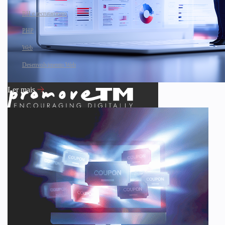
RH e recrutamento
PHP
Web
Desenvolvimento Web
Ler mais