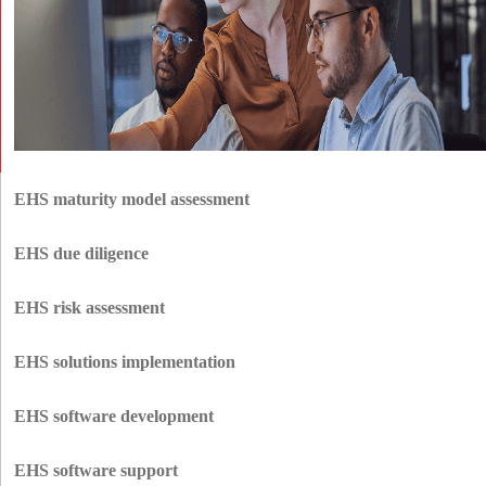
EHS maturity model assessment
Veja em que ponto se encontra e depois suba mais. Comparamos as suas
políticas, tecnologia e cultura com as normas da indústria, identificamos as
EHS due diligence
lacunas e apresentamos um plano de ação classificado que reduz as taxas
Sem pontos cegos, sem surpresas. Antes de qualquer negócio ou expansão,
de incidentes e os volumes de trabalho de auditoria.
o Innowise aprofunda-se na auditoria de licenças, responsabilidades e
EHS risk assessment
riscos do local, para que a sua equipa avance com os olhos bem abertos e
Como parte dos nossos serviços de segurança e saúde ambiental, os nossos
sem custos ocultos.
especialistas mapeiam os perigos, realizam avaliações ISO 31000 e
EHS solutions implementation
constroem uma matriz de controlo clara para uma rápida redução dos
A nossa empresa de EHS implementa suites de EHS integradas com
riscos e uma maior alavancagem dos seguros.
sistemas ERP, RH, SCADA e IoT. A nossa equipa migra os seus dados
EHS software development
antigos, valida todos os fluxos de trabalho e coloca-o em funcionamento
Personalizado, pronto para o futuro. Quando o pronto a usar não é
sem qualquer tempo de inatividade.
suficiente, criamos soluções EHS como portais de incidentes, rastreadores
EHS software support
de emissões ou inspecções móveis. Esteja preparado para a evolução das