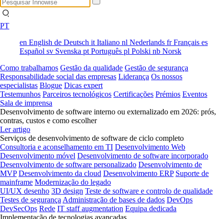
PT
en
English
de
Deutsch
it
Italiano
nl
Nederlands
fr
Français
es
Español
sv
Svenska
pt
Português
pl
Polski
nb
Norsk
Como trabalhamos
Gestão da qualidade
Gestão de segurança
Responsabilidade social das empresas
Liderança
Os nossos
especialistas
Blogue
Dicas expert
Testemunhos
Parceiros tecnológicos
Certificações
Prémios
Eventos
Sala de imprensa
Desenvolvimento de software interno ou externalizado em 2026: prós,
contras, custos e como escolher
Ler artigo
Serviços de desenvolvimento de software de ciclo completo
Consultoria e aconselhamento em TI
Desenvolvimento Web
Desenvolvimento móvel
Desenvolvimento de software incorporado
Desenvolvimento de software personalizado
Desenvolvimento de
MVP
Desenvolvimento da cloud
Desenvolvimento ERP
Suporte de
mainframe
Modernização do legado
UI/UX desenho
3D design
Teste de software e controlo de qualidade
Testes de segurança
Administração de bases de dados
DevOps
DevSecOps
Rede
IT staff augmentation
Equipa dedicada
Implementação de tecnologias avançadas