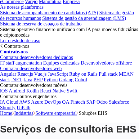
eCommerce
Varejo
Manufatura
Empresa
As nossas plataformas
Sistema de acompanhamento de candidatos (ATS)
Sistema de gestão
de recursos humanos
Sistema de gestão da aprendizagem (LMS)
Sistema de reserva de espaços de trabalho
Sistema operativo financeiro unificado com IA para moedas fiduciárias
e criptomoedas
Ler o estudo de caso
Contrate-nos
Contrate-nos
Contratar desenvolvedores dedicados
IT staff augmentation
Equipes dedicadas
Desenvolvedores offshore
Contratar desenvolvedores web
Angular
React.js
Vue.js
JavaScript
Ruby on Rails
Full stack
MEAN
stack
.NET
Java
PHP
Python
Golang
Cobol
Contratar desenvolvedores móveis
iOS
Android
Kotlin
React Native
Swift
Contratar outros engenheiros
IA
Cloud
AWS
Azure
DevOps
QA
Fintech
SAP
Odoo
Salesforce
Shopify
UiPath
Home
Indústrias
Software empresarial
Soluções EHS
Serviços de consultoria EHS