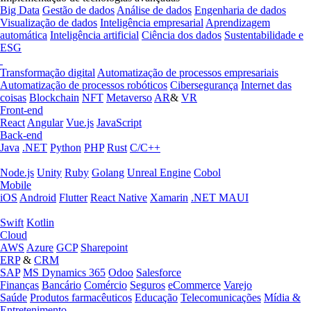
Big Data
Gestão de dados
Análise de dados
Engenharia de dados
Visualização de dados
Inteligência empresarial
Aprendizagem
automática
Inteligência artificial
Ciência dos dados
Sustentabilidade e
ESG
Transformação digital
Automatização de processos empresariais
Automatização de processos robóticos
Cibersegurança
Internet das
coisas
Blockchain
NFT
Metaverso
AR
&
VR
Front-end
React
Angular
Vue.js
JavaScript
Back-end
Java
.NET
Python
PHP
Rust
C/C++
Node.js
Unity
Ruby
Golang
Unreal Engine
Cobol
Mobile
iOS
Android
Flutter
React Native
Xamarin
.NET MAUI
Swift
Kotlin
Cloud
AWS
Azure
GCP
Sharepoint
ERP
&
CRM
SAP
MS Dynamics 365
Odoo
Salesforce
Finanças
Bancário
Comércio
Seguros
eCommerce
Varejo
Saúde
Produtos farmacêuticos
Educação
Telecomunicações
Mídia &
Entretenimento