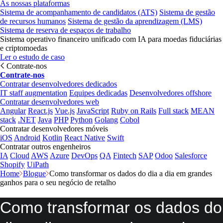
As nossas plataformas
Sistema de acompanhamento de candidatos (ATS)
Sistema de gestão
de recursos humanos
Sistema de gestão da aprendizagem (LMS)
Sistema de reserva de espaços de trabalho
Sistema operativo financeiro unificado com IA para moedas fiduciárias
e criptomoedas
Ler o estudo de caso
Contrate-nos
Contrate-nos
Contratar desenvolvedores dedicados
IT staff augmentation
Equipes dedicadas
Desenvolvedores offshore
Contratar desenvolvedores web
Angular
React.js
Vue.js
JavaScript
Ruby on Rails
Full stack
MEAN
stack
.NET
Java
PHP
Python
Golang
Cobol
Contratar desenvolvedores móveis
iOS
Android
Kotlin
React Native
Swift
Contratar outros engenheiros
IA
Cloud
AWS
Azure
DevOps
QA
Fintech
SAP
Odoo
Salesforce
Shopify
UiPath
Home
Blogue
Como transformar os dados do dia a dia em grandes
ganhos para o seu negócio de retalho
Como transformar os dados do