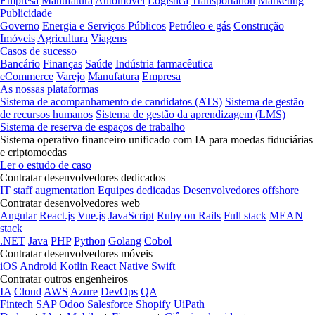
Empresa
Manufatura
Automóvel
Logística
Transportation
Marketing
Publicidade
Governo
Energia e Serviços Públicos
Petróleo e gás
Construção
Imóveis
Agricultura
Viagens
Casos de sucesso
Bancário
Finanças
Saúde
Indústria farmacêutica
eCommerce
Varejo
Manufatura
Empresa
As nossas plataformas
Sistema de acompanhamento de candidatos (ATS)
Sistema de gestão
de recursos humanos
Sistema de gestão da aprendizagem (LMS)
Sistema de reserva de espaços de trabalho
Sistema operativo financeiro unificado com IA para moedas fiduciárias
e criptomoedas
Ler o estudo de caso
Contratar desenvolvedores dedicados
IT staff augmentation
Equipes dedicadas
Desenvolvedores offshore
Contratar desenvolvedores web
Angular
React.js
Vue.js
JavaScript
Ruby on Rails
Full stack
MEAN
stack
.NET
Java
PHP
Python
Golang
Cobol
Contratar desenvolvedores móveis
iOS
Android
Kotlin
React Native
Swift
Contratar outros engenheiros
IA
Cloud
AWS
Azure
DevOps
QA
Fintech
SAP
Odoo
Salesforce
Shopify
UiPath