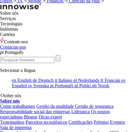
Dados
IA
Mobile
Finanças
Ciências da vida
Sobre nós
Serviços
Tecnologias
Indústrias
Carteira
Contrate-nos
Contactar-nos
pt
Português
Selecionar a língua
en
English
de
Deutsch
it
Italiano
nl
Nederlands
fr
Français
es
Español
sv
Svenska
pt
Português
pl
Polski
nb
Norsk
Sobre nós
Sobre nós
Como trabalhamos
Gestão da qualidade
Gestão de segurança
Responsabilidade social das empresas
Liderança
Os nossos
especialistas
Blogue
Dicas expert
Testemunhos
Parceiros tecnológicos
Certificações
Prémios
Eventos
Sala de imprensa