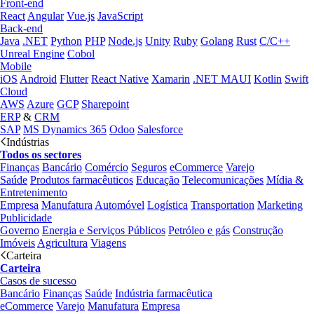
Front-end
React
Angular
Vue.js
JavaScript
Back-end
Java
.NET
Python
PHP
Node.js
Unity
Ruby
Golang
Rust
C/C++
Unreal Engine
Cobol
Mobile
iOS
Android
Flutter
React Native
Xamarin
.NET MAUI
Kotlin
Swift
Cloud
AWS
Azure
GCP
Sharepoint
ERP
&
CRM
SAP
MS Dynamics 365
Odoo
Salesforce
Indústrias
Todos os sectores
Finanças
Bancário
Comércio
Seguros
eCommerce
Varejo
Saúde
Produtos farmacêuticos
Educação
Telecomunicações
Mídia &
Entretenimento
Empresa
Manufatura
Automóvel
Logística
Transportation
Marketing
Publicidade
Governo
Energia e Serviços Públicos
Petróleo e gás
Construção
Imóveis
Agricultura
Viagens
Carteira
Carteira
Casos de sucesso
Bancário
Finanças
Saúde
Indústria farmacêutica
eCommerce
Varejo
Manufatura
Empresa