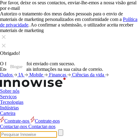
Por favor, deixe os seus contactos, enviar-lhe-emos a nossa visão geral
por e-mail
Autorizo o tratamento dos meus dados pessoais para o envio de
materiais de marketing personalizados em conformidade com a
Política
de privacidade
. Ao confirmar a submissão, o utilizador aceita receber
materiais de marketing
Obrigado!
O formulário foi enviado com sucesso.
Blogue
Blogue
Blogue
Blogue
Blogue
Blogue
Blogue
Blogue
Blogue
Blogue
Blogue
Blogue
Encontrará mais informações na sua caixa de correio.
Dados
IA
Mobile
Finanças
Ciências da vida
Sobre nós
Serviços
Tecnologias
Indústrias
Carteira
Contrate-nos
Contrate-nos
Contactar-nos
Contactar-nos