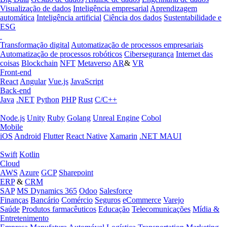
Visualização de dados
Inteligência empresarial
Aprendizagem
automática
Inteligência artificial
Ciência dos dados
Sustentabilidade e
ESG
Transformação digital
Automatização de processos empresariais
Automatização de processos robóticos
Cibersegurança
Internet das
coisas
Blockchain
NFT
Metaverso
AR
&
VR
Front-end
React
Angular
Vue.js
JavaScript
Back-end
Java
.NET
Python
PHP
Rust
C/C++
Node.js
Unity
Ruby
Golang
Unreal Engine
Cobol
Mobile
iOS
Android
Flutter
React Native
Xamarin
.NET MAUI
Swift
Kotlin
Cloud
AWS
Azure
GCP
Sharepoint
ERP
&
CRM
SAP
MS Dynamics 365
Odoo
Salesforce
Finanças
Bancário
Comércio
Seguros
eCommerce
Varejo
Saúde
Produtos farmacêuticos
Educação
Telecomunicações
Mídia &
Entretenimento