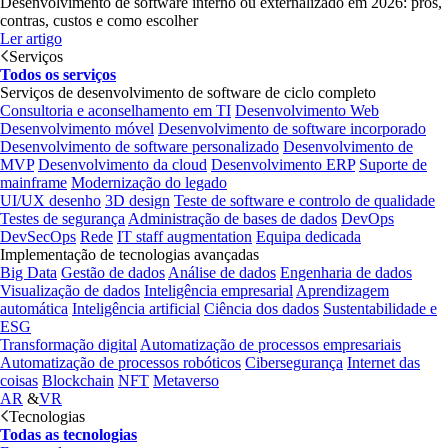
Desenvolvimento de software interno ou externalizado em 2026: prós,
contras, custos e como escolher
Ler artigo
Serviços
Todos os serviços
Serviços de desenvolvimento de software de ciclo completo
Consultoria e aconselhamento em TI
Desenvolvimento Web
Desenvolvimento móvel
Desenvolvimento de software incorporado
Desenvolvimento de software personalizado
Desenvolvimento de
MVP
Desenvolvimento da cloud
Desenvolvimento ERP
Suporte de
mainframe
Modernização do legado
UI/UX desenho
3D design
Teste de software e controlo de qualidade
Testes de segurança
Administração de bases de dados
DevOps
DevSecOps
Rede
IT staff augmentation
Equipa dedicada
Implementação de tecnologias avançadas
Big Data
Gestão de dados
Análise de dados
Engenharia de dados
Visualização de dados
Inteligência empresarial
Aprendizagem
automática
Inteligência artificial
Ciência dos dados
Sustentabilidade e
ESG
Transformação digital
Automatização de processos empresariais
Automatização de processos robóticos
Cibersegurança
Internet das
coisas
Blockchain
NFT
Metaverso
AR
&
VR
Tecnologias
Todas as tecnologias