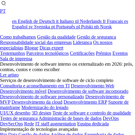
PT
en
English
de
Deutsch
it
Italiano
nl
Nederlands
fr
Français
es
Español
sv
Svenska
pt
Português
pl
Polski
nb
Norsk
Como trabalhamos
Gestão da qualidade
Gestão de segurança
Responsabilidade social das empresas
Liderança
Os nossos
especialistas
Blogue
Dicas expert
Testemunhos
Parceiros tecnológicos
Certificações
Prémios
Eventos
Sala de imprensa
Desenvolvimento de software interno ou externalizado em 2026: prós,
contras, custos e como escolher
Ler artigo
Serviços de desenvolvimento de software de ciclo completo
Consultoria e aconselhamento em TI
Desenvolvimento Web
Desenvolvimento móvel
Desenvolvimento de software incorporado
Desenvolvimento de software personalizado
Desenvolvimento de
MVP
Desenvolvimento da cloud
Desenvolvimento ERP
Suporte de
mainframe
Modernização do legado
UI/UX desenho
3D design
Teste de software e controlo de qualidade
Testes de segurança
Administração de bases de dados
DevOps
DevSecOps
Rede
IT staff augmentation
Equipa dedicada
Implementação de tecnologias avançadas
Big Data
Gestão de dados
Análise de dados
Engenharia de dados