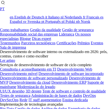
PT
en
English
de
Deutsch
it
Italiano
nl
Nederlands
fr
Français
es
Español
sv
Svenska
pt
Português
pl
Polski
nb
Norsk
Como trabalhamos
Gestão da qualidade
Gestão de segurança
Responsabilidade social das empresas
Liderança
Os nossos
especialistas
Blogue
Dicas expert
Testemunhos
Parceiros tecnológicos
Certificações
Prémios
Eventos
Sala de imprensa
Desenvolvimento de software interno ou externalizado em 2026: prós,
contras, custos e como escolher
Ler artigo
Serviços de desenvolvimento de software de ciclo completo
Consultoria e aconselhamento em TI
Desenvolvimento Web
Desenvolvimento móvel
Desenvolvimento de software incorporado
Desenvolvimento de software personalizado
Desenvolvimento de
MVP
Desenvolvimento da cloud
Desenvolvimento ERP
Suporte de
mainframe
Modernização do legado
UI/UX desenho
3D design
Teste de software e controlo de qualidade
Testes de segurança
Administração de bases de dados
DevOps
DevSecOps
Rede
IT staff augmentation
Equipa dedicada
Implementação de tecnologias avançadas
Big Data
Gestão de dados
Análise de dados
Engenharia de dados