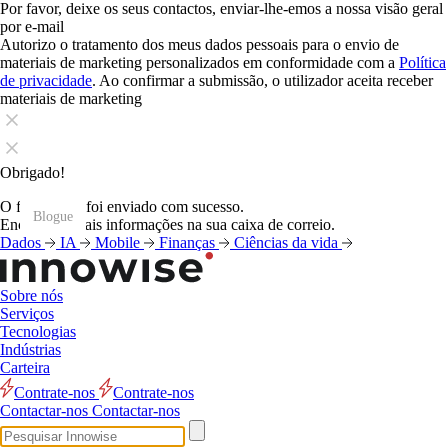
Por favor, deixe os seus contactos, enviar-lhe-emos a nossa visão geral
por e-mail
Autorizo o tratamento dos meus dados pessoais para o envio de
materiais de marketing personalizados em conformidade com a
Política
de privacidade
. Ao confirmar a submissão, o utilizador aceita receber
materiais de marketing
Obrigado!
O formulário foi enviado com sucesso.
Blogue
Blogue
Blogue
Blogue
Blogue
Blogue
Blogue
Blogue
Blogue
Blogue
Blogue
Blogue
Encontrará mais informações na sua caixa de correio.
Dados
IA
Mobile
Finanças
Ciências da vida
Sobre nós
Serviços
Tecnologias
Indústrias
Carteira
Contrate-nos
Contrate-nos
Contactar-nos
Contactar-nos