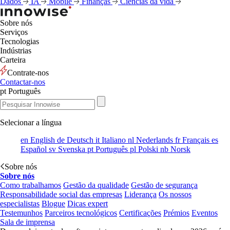
Dados
IA
Mobile
Finanças
Ciências da vida
Sobre nós
Serviços
Tecnologias
Indústrias
Carteira
Contrate-nos
Contactar-nos
pt
Português
Selecionar a língua
en
English
de
Deutsch
it
Italiano
nl
Nederlands
fr
Français
es
Español
sv
Svenska
pt
Português
pl
Polski
nb
Norsk
Sobre nós
Sobre nós
Como trabalhamos
Gestão da qualidade
Gestão de segurança
Responsabilidade social das empresas
Liderança
Os nossos
especialistas
Blogue
Dicas expert
Testemunhos
Parceiros tecnológicos
Certificações
Prémios
Eventos
Sala de imprensa