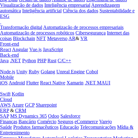
Visualização de dados
Inteligência empresarial
Aprendizagem
automática
Inteligência artificial
Ciência dos dados
Sustentabilidade e
ESG
Transformação digital
Automatização de processos empresariais
Automatização de processos robóticos
Cibersegurança
Internet das
coisas
Blockchain
NFT
Metaverso
AR
&
VR
Front-end
React
Angular
Vue.js
JavaScript
Back-end
Java
.NET
Python
PHP
Rust
C/C++
Node.js
Unity
Ruby
Golang
Unreal Engine
Cobol
Mobile
iOS
Android
Flutter
React Native
Xamarin
.NET MAUI
Swift
Kotlin
Cloud
AWS
Azure
GCP
Sharepoint
ERP
&
CRM
SAP
MS Dynamics 365
Odoo
Salesforce
Finanças
Bancário
Comércio
Seguros
eCommerce
Varejo
Saúde
Produtos farmacêuticos
Educação
Telecomunicações
Mídia &
Entretenimento