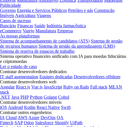
Empresa
Manufatura
Automóvel
Logística
Transportation
Marketing
Publicidade
Governo
Energia e Serviços Públicos
Petróleo e gás
Construção
Imóveis
Agricultura
Viagens
Casos de sucesso
Bancário
Finanças
Saúde
Indústria farmacêutica
eCommerce
Varejo
Manufatura
Empresa
As nossas plataformas
Sistema de acompanhamento de candidatos (ATS)
Sistema de gestão
de recursos humanos
Sistema de gestão da aprendizagem (LMS)
Sistema de reserva de espaços de trabalho
Sistema operativo financeiro unificado com IA para moedas fiduciárias
e criptomoedas
Ler o estudo de caso
Contratar desenvolvedores dedicados
IT staff augmentation
Equipes dedicadas
Desenvolvedores offshore
Contratar desenvolvedores web
Angular
React.js
Vue.js
JavaScript
Ruby on Rails
Full stack
MEAN
stack
.NET
Java
PHP
Python
Golang
Cobol
Contratar desenvolvedores móveis
iOS
Android
Kotlin
React Native
Swift
Contratar outros engenheiros
IA
Cloud
AWS
Azure
DevOps
QA
Fintech
SAP
Odoo
Salesforce
Shopify
UiPath