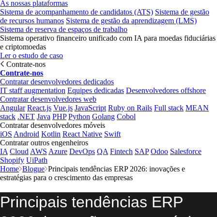
As nossas plataformas
Sistema de acompanhamento de candidatos (ATS)
Sistema de gestão
de recursos humanos
Sistema de gestão da aprendizagem (LMS)
Sistema de reserva de espaços de trabalho
Sistema operativo financeiro unificado com IA para moedas fiduciárias
e criptomoedas
Ler o estudo de caso
Contrate-nos
Contrate-nos
Contratar desenvolvedores dedicados
IT staff augmentation
Equipes dedicadas
Desenvolvedores offshore
Contratar desenvolvedores web
Angular
React.js
Vue.js
JavaScript
Ruby on Rails
Full stack
MEAN
stack
.NET
Java
PHP
Python
Golang
Cobol
Contratar desenvolvedores móveis
iOS
Android
Kotlin
React Native
Swift
Contratar outros engenheiros
IA
Cloud
AWS
Azure
DevOps
QA
Fintech
SAP
Odoo
Salesforce
Shopify
UiPath
Home
Blogue
Principais tendências ERP 2026: inovações e
estratégias para o crescimento das empresas
Principais tendências ERP