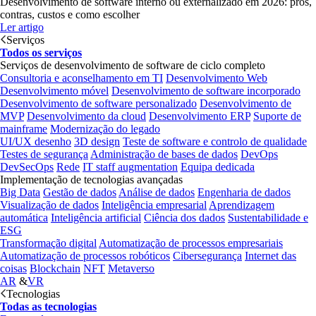
Desenvolvimento de software interno ou externalizado em 2026: prós,
contras, custos e como escolher
Ler artigo
Serviços
Todos os serviços
Serviços de desenvolvimento de software de ciclo completo
Consultoria e aconselhamento em TI
Desenvolvimento Web
Desenvolvimento móvel
Desenvolvimento de software incorporado
Desenvolvimento de software personalizado
Desenvolvimento de
MVP
Desenvolvimento da cloud
Desenvolvimento ERP
Suporte de
mainframe
Modernização do legado
UI/UX desenho
3D design
Teste de software e controlo de qualidade
Testes de segurança
Administração de bases de dados
DevOps
DevSecOps
Rede
IT staff augmentation
Equipa dedicada
Implementação de tecnologias avançadas
Big Data
Gestão de dados
Análise de dados
Engenharia de dados
Visualização de dados
Inteligência empresarial
Aprendizagem
automática
Inteligência artificial
Ciência dos dados
Sustentabilidade e
ESG
Transformação digital
Automatização de processos empresariais
Automatização de processos robóticos
Cibersegurança
Internet das
coisas
Blockchain
NFT
Metaverso
AR
&
VR
Tecnologias
Todas as tecnologias