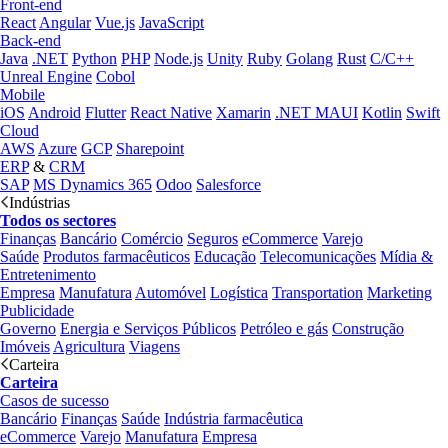
Front-end
React
Angular
Vue.js
JavaScript
Back-end
Java
.NET
Python
PHP
Node.js
Unity
Ruby
Golang
Rust
C/C++
Unreal Engine
Cobol
Mobile
iOS
Android
Flutter
React Native
Xamarin
.NET MAUI
Kotlin
Swift
Cloud
AWS
Azure
GCP
Sharepoint
ERP
&
CRM
SAP
MS Dynamics 365
Odoo
Salesforce
Indústrias
Todos os sectores
Finanças
Bancário
Comércio
Seguros
eCommerce
Varejo
Saúde
Produtos farmacêuticos
Educação
Telecomunicações
Mídia &
Entretenimento
Empresa
Manufatura
Automóvel
Logística
Transportation
Marketing
Publicidade
Governo
Energia e Serviços Públicos
Petróleo e gás
Construção
Imóveis
Agricultura
Viagens
Carteira
Carteira
Casos de sucesso
Bancário
Finanças
Saúde
Indústria farmacêutica
eCommerce
Varejo
Manufatura
Empresa