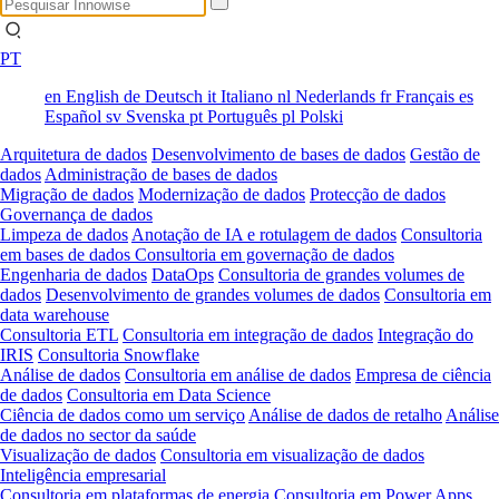
PT
en
English
de
Deutsch
it
Italiano
nl
Nederlands
fr
Français
es
Español
sv
Svenska
pt
Português
pl
Polski
Arquitetura de dados
Desenvolvimento de bases de dados
Gestão de
dados
Administração de bases de dados
Migração de dados
Modernização de dados
Protecção de dados
Governança de dados
Limpeza de dados
Anotação de IA e rotulagem de dados
Consultoria
em bases de dados
Consultoria em governação de dados
Engenharia de dados
DataOps
Consultoria de grandes volumes de
dados
Desenvolvimento de grandes volumes de dados
Consultoria em
data warehouse
Consultoria ETL
Consultoria em integração de dados
Integração do
IRIS
Consultoria Snowflake
Análise de dados
Consultoria em análise de dados
Empresa de ciência
de dados
Consultoria em Data Science
Ciência de dados como um serviço
Análise de dados de retalho
Análise
de dados no sector da saúde
Visualização de dados
Consultoria em visualização de dados
Inteligência empresarial
Consultoria em plataformas de energia
Consultoria em Power Apps