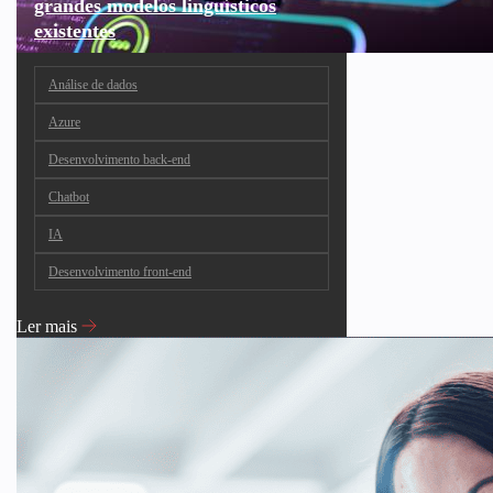
grandes modelos linguísticos
existentes
Análise de dados
Azure
Desenvolvimento back-end
Chatbot
IA
Desenvolvimento front-end
Ler mais