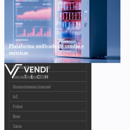
Plataforma unificada de vendas e
métricas
Desenvolvimento back-end
Data management (DMS)
Desenvolvimento front-end
IoT
Python
React
Varejo