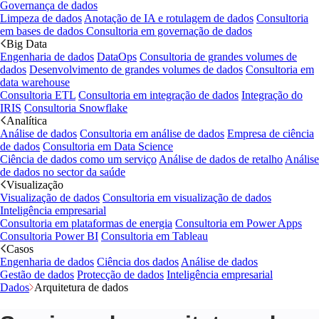
Governança de dados
Limpeza de dados
Anotação de IA e rotulagem de dados
Consultoria
em bases de dados
Consultoria em governação de dados
Big Data
Engenharia de dados
DataOps
Consultoria de grandes volumes de
dados
Desenvolvimento de grandes volumes de dados
Consultoria em
data warehouse
Consultoria ETL
Consultoria em integração de dados
Integração do
IRIS
Consultoria Snowflake
Analítica
Análise de dados
Consultoria em análise de dados
Empresa de ciência
de dados
Consultoria em Data Science
Ciência de dados como um serviço
Análise de dados de retalho
Análise
de dados no sector da saúde
Visualização
Visualização de dados
Consultoria em visualização de dados
Inteligência empresarial
Consultoria em plataformas de energia
Consultoria em Power Apps
Consultoria Power BI
Consultoria em Tableau
Casos
Engenharia de dados
Ciência dos dados
Análise de dados
Gestão de dados
Protecção de dados
Inteligência empresarial
Dados
Arquitetura de dados