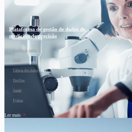
Plataforma de gestão de dados de
medicina de precisão
Análise de dados
AWS
Ciência dos dados
DevOps
Saúde
Python
Ler mais