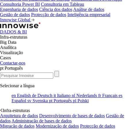
Consultoria Power BI
Consultoria em Tableau
Engenharia de dados
Ciência dos dados
Análise de dados
Gestão de dados
Protecção de dados
Inteligência empresarial
Innowise Global
DADOS & BI
Infra-estruturas
Big Data
Analítica
Visualização
Casos
Contactar-nos
pt
Português
Selecionar a língua
en
English
de
Deutsch
it
Italiano
nl
Nederlands
fr
Français
es
Español
sv
Svenska
pt
Português
pl
Polski
Infra-estruturas
Arquitetura de dados
Desenvolvimento de bases de dados
Gestão de
dados
Administração de bases de dados
Migração de dados
Modernização de dados
Protecção de dados