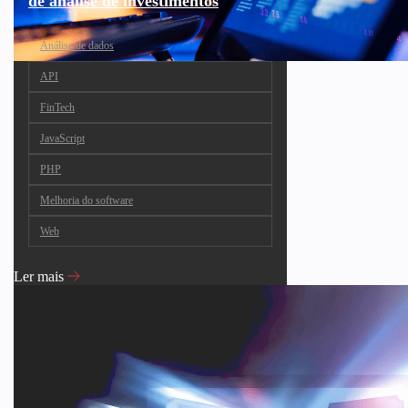
de análise de investimentos
Análise de dados
API
FinTech
JavaScript
PHP
Melhoria do software
Web
Ler mais