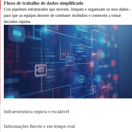
Fluxo de trabalho de dados simplificado
Crie pipelines estruturados que movem, limpam e organizam os seus dados -
para que as equipas deixem de combater incêndios e comecem a tomar
decisões rápidas.
Infraestrutura segura e escalável
Proteja os dados confidenciais em todos os ambientes e dimensione a sua
configuração à medida que a empresa evolui, sem replataformas ou
Informações fiáveis e em tempo real
problemas de crescimento.