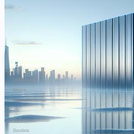
Repositório de gestão de dados
para o sector bancário
Análise de dados
Bancário
Inteligência empresarial
API
Data management (DMS)
Descoberta