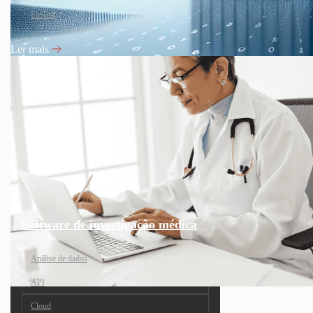
FinTech
Ler mais
Software de investigação médica
Análise de dados
API
Cloud