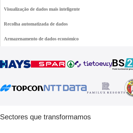
Permitir fluxos de dados sempre actualizados para que os dashboards e os
relatórios reflictam o que está a acontecer agora e não o que aconteceu
Visualização de dados mais inteligente
ontem.
Transforme conjuntos de dados complexos em histórias visuais que
revelam tendências, lacunas e KPIs num relance - ajudando os líderes a
Recolha automatizada de dados
agir com clareza e rapidez.
Recolha e actualize dados automaticamente ligando APIs, bases de dados e
serviços em pipelines automatizados. Acabaram-se os atrasos nos dados e
Armazenamento de dados económico
os ficheiros em falta.
Selecione a arquitetura de armazenamento ideal - quente, fria ou híbrida -
e optimize os custos de armazenamento, mantendo o desempenho e a
conformidade.
Sectores que transformamos