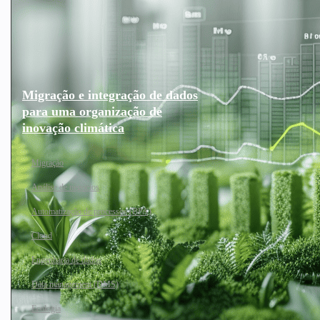
Migração e integração de dados
para uma organização de
inovação climática
Migração
Análise de negócios
Automatização de processos (BPA)
Cloud
Engenharia de dados
Data management (DMS)
Ecologia