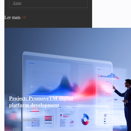
Azure
Ler mais
Project: PromoveTM digital
platform development
RH e recrutamento
PHP