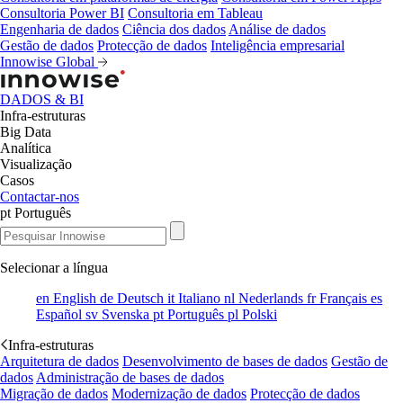
Consultoria Power BI
Consultoria em Tableau
Engenharia de dados
Ciência dos dados
Análise de dados
Gestão de dados
Protecção de dados
Inteligência empresarial
Innowise Global
DADOS & BI
Infra-estruturas
Big Data
Analítica
Visualização
Casos
Contactar-nos
pt
Português
Selecionar a língua
en
English
de
Deutsch
it
Italiano
nl
Nederlands
fr
Français
es
Español
sv
Svenska
pt
Português
pl
Polski
Infra-estruturas
Arquitetura de dados
Desenvolvimento de bases de dados
Gestão de
dados
Administração de bases de dados
Migração de dados
Modernização de dados
Protecção de dados