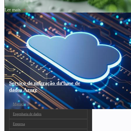
Ler mais
Serviço de migração da base de
dados Azure
Migração
Engenharia de dados
Empresa