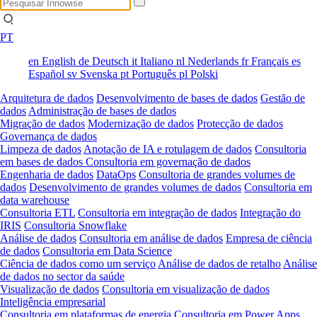
PT
en
English
de
Deutsch
it
Italiano
nl
Nederlands
fr
Français
es
Español
sv
Svenska
pt
Português
pl
Polski
Arquitetura de dados
Desenvolvimento de bases de dados
Gestão de
dados
Administração de bases de dados
Migração de dados
Modernização de dados
Protecção de dados
Governança de dados
Limpeza de dados
Anotação de IA e rotulagem de dados
Consultoria
em bases de dados
Consultoria em governação de dados
Engenharia de dados
DataOps
Consultoria de grandes volumes de
dados
Desenvolvimento de grandes volumes de dados
Consultoria em
data warehouse
Consultoria ETL
Consultoria em integração de dados
Integração do
IRIS
Consultoria Snowflake
Análise de dados
Consultoria em análise de dados
Empresa de ciência
de dados
Consultoria em Data Science
Ciência de dados como um serviço
Análise de dados de retalho
Análise
de dados no sector da saúde
Visualização de dados
Consultoria em visualização de dados
Inteligência empresarial
Consultoria em plataformas de energia
Consultoria em Power Apps