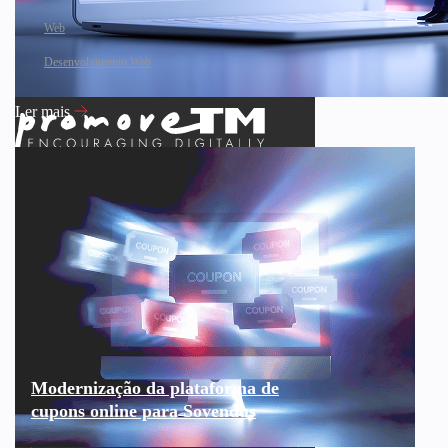
Web
Desenvolvimento Web
Ler mais
Modernização da plataforma de
cupons online para Sovendus