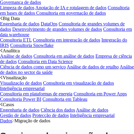
Governança de dados
Limpeza de dados
Anotação de IA e rotulagem de dados
Consultoria
em bases de dados
Consultoria em governação de dados
Big Data
Engenharia de dados
DataOps
Consultoria de grandes volumes de
dados
Desenvolvimento de grandes volumes de dados
Consultoria em
data warehouse
Consultoria ETL
Consultoria em integração de dados
Integração do
IRIS
Consultoria Snowflake
Analítica
Análise de dados
Consultoria em análise de dados
Empresa de ciência
de dados
Consultoria em Data Science
Ciência de dados como um serviço
Análise de dados de retalho
Análise
de dados no sector da saúde
Visualização
Visualização de dados
Consultoria em visualização de dados
Inteligência empresarial
Consultoria em plataformas de energia
Consultoria em Power Apps
Consultoria Power BI
Consultoria em Tableau
Casos
Engenharia de dados
Ciência dos dados
Análise de dados
Gestão de dados
Protecção de dados
Inteligência empresarial
Dados
Migração de dados