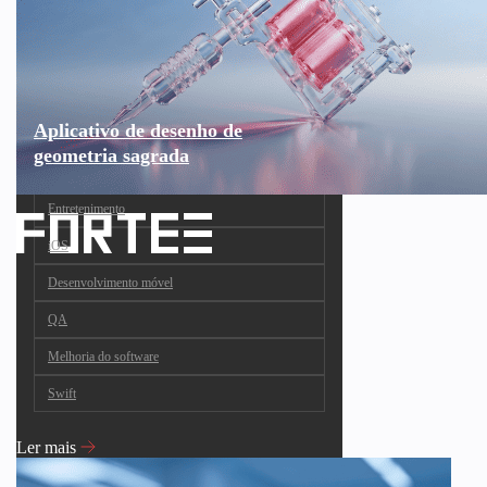
Aplicativo de desenho de
geometria sagrada
Entretenimento
iOS
Desenvolvimento móvel
QA
Melhoria do software
Swift
Ler mais