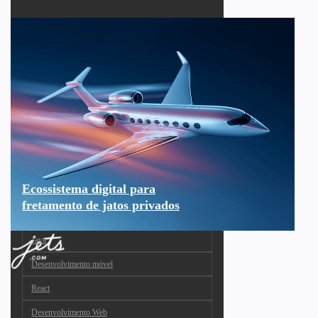
Ecossistema digital para
fretamento de jatos privados
Java
Desenvolvimento móvel
React
Desenvolvimento Web