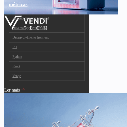
métricas
Desenvolvimento back-end
Data management (DMS)
Desenvolvimento front-end
IoT
Python
React
Varejo
Ler mais