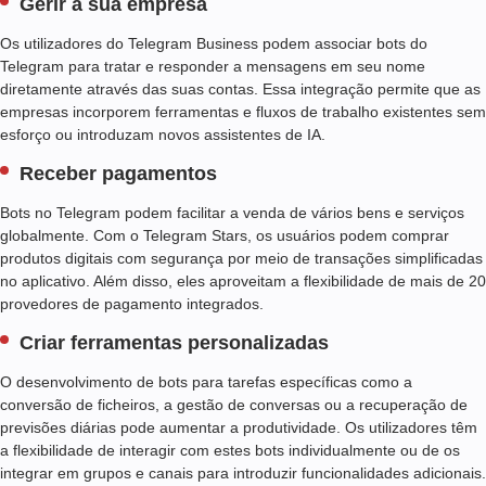
Gerir a sua empresa
A
T
Os utilizadores do Telegram Business podem associar bots do
B
Telegram para tratar e responder a mensagens em seu nome
O
diretamente através das suas contas. Essa integração permite que as
T
empresas incorporem ferramentas e fluxos de trabalho existentes sem
S
esforço ou introduzam novos assistentes de IA.
C
E
Receber pagamentos
N
T
Bots no Telegram podem facilitar a venda de vários bens e serviços
R
globalmente. Com o Telegram Stars, os usuários podem comprar
A
produtos digitais com segurança por meio de transações simplificadas
D
no aplicativo. Além disso, eles aproveitam a flexibilidade de mais de 20
A
provedores de pagamento integrados.
N
A
Criar ferramentas personalizadas
S
R
O desenvolvimento de bots para tarefas específicas como a
E
conversão de ficheiros, a gestão de conversas ou a recuperação de
D
previsões diárias pode aumentar a produtividade. Os utilizadores têm
E
a flexibilidade de interagir com estes bots individualmente ou de os
S
integrar em grupos e canais para introduzir funcionalidades adicionais.
S