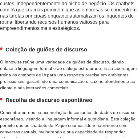
A
custos, independentemente do nicho de negócio. Os chatbots
T
com IA que criamos permitem que as empresas se concentrem
B
nas tarefas principais enquanto automatizam os inquéritos de
O
rotina, libertando recursos humanos valiosos para
T
empreendimentos mais estratégicos.
D
E
I
Coleção de guiões de discurso
A
O Innowise reúne uma variedade de guiões de discurso, dando
C
ênfase à linguagem formal e ao diálogo estruturado. Essa abordagem
O
treina os chatbots de IA para uma resposta precisa em ambientes
N
profissionais, garantindo uma comunicação eficaz no atendimento ao
S
cliente e nas interações comerciais.
U
L
Recolha de discurso espontâneo
T
O
Concentramo-nos na acumulação de conjuntos de dados de discurso
R
espontâneo, visando a linguagem informal e quotidiana. Esta coleção
I
A
permite que os chatbots de IA que criamos lidem habilmente com
D
conversas casuais, melhorando a sua capacidade de responder
E