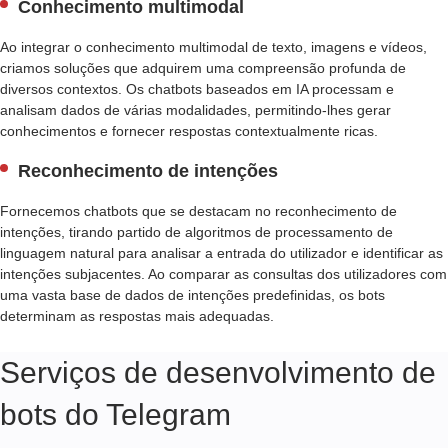
L
Conhecimento multimodal
I
Z
Ao integrar o conhecimento multimodal de texto, imagens e vídeos,
A
criamos soluções que adquirem uma compreensão profunda de
Ç
diversos contextos. Os chatbots baseados em IA processam e
Ã
analisam dados de várias modalidades, permitindo-lhes gerar
O
conhecimentos e fornecer respostas contextualmente ricas.
D
O
Reconhecimento de intenções
A
S
Fornecemos chatbots que se destacam no reconhecimento de
S
intenções, tirando partido de algoritmos de processamento de
I
linguagem natural para analisar a entrada do utilizador e identificar as
S
intenções subjacentes. Ao comparar as consultas dos utilizadores com
T
uma vasta base de dados de intenções predefinidas, os bots
E
determinam as respostas mais adequadas.
N
T
E
Serviços de desenvolvimento de
D
E
bots do Telegram
V
O