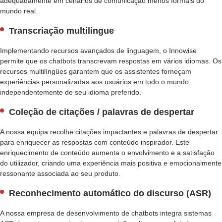
adequadamente em cenários de comunicação menos formais do
C
mundo real.
H
A
Transcriação multilingue
T
B
Implementando recursos avançados de linguagem, o Innowise
O
permite que os chatbots transcrevam respostas em vários idiomas. Os
T
recursos multilíngües garantem que os assistentes forneçam
D
experiências personalizadas aos usuários em todo o mundo,
E
independentemente de seu idioma preferido.
I
A
Coleção de citações / palavras de despertar
E
A nossa equipa recolhe citações impactantes e palavras de despertar
N
para enriquecer as respostas com conteúdo inspirador. Este
G
enriquecimento de conteúdo aumenta o envolvimento e a satisfação
E
do utilizador, criando uma experiência mais positiva e emocionalmente
N
ressonante associada ao seu produto.
H
A
Reconhecimento automático do discurso (ASR)
R
I
A nossa empresa de desenvolvimento de chatbots integra sistemas
A