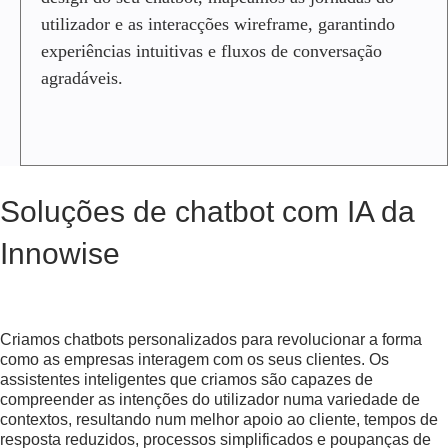
S
utilizador e as interacções wireframe, garantindo
C
experiências intuitivas e fluxos de conversação
O
M
agradáveis.
I
A
A
R
Q
Soluções de chatbot com IA da
U
I
Innowise
T
E
T
U
R
Criamos chatbots personalizados para revolucionar a forma
A
como as empresas interagem com os seus clientes. Os
D
assistentes inteligentes que criamos são capazes de
O
compreender as intenções do utilizador numa variedade de
C
contextos, resultando num melhor apoio ao cliente, tempos de
H
resposta reduzidos, processos simplificados e poupanças de