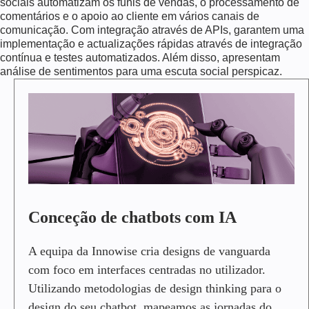
sociais automatizam os funis de vendas, o processamento de
comentários e o apoio ao cliente em vários canais de
comunicação. Com integração através de APIs, garantem uma
implementação e actualizações rápidas através de integração
contínua e testes automatizados. Além disso, apresentam
análise de sentimentos para uma escuta social perspicaz.
C
O
N
C
E
Ç
Ã
O
D
E
Conceção de chatbots com IA
C
H
A
A equipa da Innowise cria designs de vanguarda
T
com foco em interfaces centradas no utilizador.
B
Utilizando metodologias de design thinking para o
O
T
design do seu chatbot, mapeamos as jornadas do