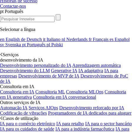
Histórias de sucesso
Contactar-nos
pt
Português
Selecionar a língua
en
English
de
Deutsch
it
Italiano
nl
Nederlands
fr
Français
es
Español
sv
Svenska
pt
Português
pl
Polski
Serviços
desenvolvimento da IA
Desenvolvimento personalizado do IA
Aprendizagem automática
Desenvolvimento do LLM
Generative IA
IA adaptativa
IA para
empresas
Desenvolvimento de MVP de IA
Desenvolvimento de PoC
de IA
Consultoria em IA
Consultoria em IA
Consultoria ML
Consultoria MLOps
Consultoria
em IA generativa
Consultoria em IA conversacional
Outros serviços de IA
Automação IA
Serviços AIOps
Desenvolvimento reforçado por IA
Codificação de vibrações
Programadores de IA dedicados para aluguer
Casos de utilização
IA para o comércio eletrónico
IA para retalho
IA para o sector bancário
IA para os cuidados de saúde
IA para a indústria farmacêutica
IA para