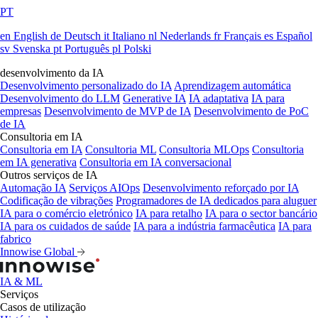
PT
en
English
de
Deutsch
it
Italiano
nl
Nederlands
fr
Français
es
Español
sv
Svenska
pt
Português
pl
Polski
desenvolvimento da IA
Desenvolvimento personalizado do IA
Aprendizagem automática
Desenvolvimento do LLM
Generative IA
IA adaptativa
IA para
empresas
Desenvolvimento de MVP de IA
Desenvolvimento de PoC
de IA
Consultoria em IA
Consultoria em IA
Consultoria ML
Consultoria MLOps
Consultoria
em IA generativa
Consultoria em IA conversacional
Outros serviços de IA
Automação IA
Serviços AIOps
Desenvolvimento reforçado por IA
Codificação de vibrações
Programadores de IA dedicados para aluguer
IA para o comércio eletrónico
IA para retalho
IA para o sector bancário
IA para os cuidados de saúde
IA para a indústria farmacêutica
IA para
fabrico
Innowise Global
IA & ML
Serviços
Casos de utilização