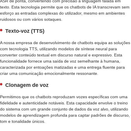
ASR de ponta, convertendo com precisão a linguagem falada em
D
texto. Esta tecnologia permite que os chatbots de IA transcrevam sem
E
esforço as entradas complexas do utilizador, mesmo em ambientes
C
ruidosos ou com vários sotaques.
H
A
Texto-voz (TTS)
T
B
A nossa empresa de desenvolvimento de chatbots equipa as soluções
O
com tecnologia TTS, utilizando modelos de síntese neural para
T
converter conteúdo textual em discurso natural e expressivo. Esta
S
funcionalidade fornece uma saída de voz semelhante à humana,
D
caracterizada por entoações matizadas e uma entrega fluente para
E
I
criar uma comunicação emocionalmente ressonante.
A
Clonagem de voz
P
E
Permitimos que os chatbots reproduzam vozes específicas com uma
R
fidelidade e autenticidade notáveis. Esta capacidade envolve o treino
S
do sistema com um grande conjunto de dados da voz alvo, utilizando
O
modelos de aprendizagem profunda para captar padrões de discurso,
N
tom e tonalidade únicos.
A