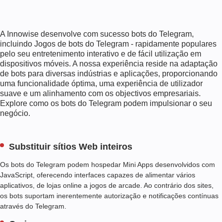
Z
C
O
A Innowise desenvolve com sucesso bots do Telegram,
M
incluindo
Jogos de bots do Telegram
- rapidamente populares
I
pelo seu entretenimento interativo e de fácil utilização em
A
dispositivos móveis. A nossa experiência reside na adaptação
de bots para diversas indústrias e aplicações, proporcionando
P
uma funcionalidade óptima, uma experiência de utilizador
R
suave e um alinhamento com os objectivos empresariais.
O
Explore como os bots do Telegram podem impulsionar o seu
G
negócio.
R
A
M
Substituir sítios Web inteiros
A
Ç
Os bots do Telegram podem hospedar Mini Apps desenvolvidos com
Ã
JavaScript, oferecendo interfaces capazes de alimentar vários
O
aplicativos, de lojas online a jogos de arcade. Ao contrário dos sites,
D
E
os bots suportam inerentemente autorização e notificações contínuas
C
através do Telegram.
H