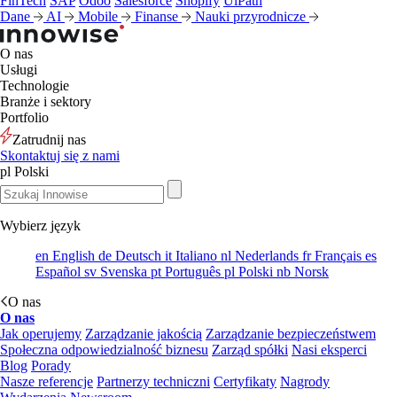
FinTech
SAP
Odoo
Salesforce
Shopify
UiPath
Dane
AI
Mobile
Finanse
Nauki przyrodnicze
O nas
Usługi
Technologie
Branże i sektory
Portfolio
Zatrudnij nas
Skontaktuj się z nami
pl
Polski
Wybierz język
en
English
de
Deutsch
it
Italiano
nl
Nederlands
fr
Français
es
Español
sv
Svenska
pt
Português
pl
Polski
nb
Norsk
O nas
O nas
Jak operujemy
Zarządzanie jakością
Zarządzanie bezpieczeństwem
Społeczna odpowiedzialność biznesu
Zarząd spółki
Nasi eksperci
Blog
Porady
Nasze referencje
Partnerzy techniczni
Certyfikaty
Nagrody