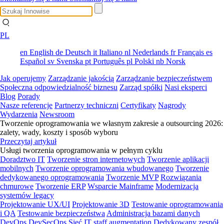
PL
en
English
de
Deutsch
it
Italiano
nl
Nederlands
fr
Français
es
Español
sv
Svenska
pt
Português
pl
Polski
nb
Norsk
Jak operujemy
Zarządzanie jakością
Zarządzanie bezpieczeństwem
Społeczna odpowiedzialność biznesu
Zarząd spółki
Nasi eksperci
Blog
Porady
Nasze referencje
Partnerzy techniczni
Certyfikaty
Nagrody
Wydarzenia
Newsroom
Tworzenie oprogramowania we własnym zakresie a outsourcing 2026:
zalety, wady, koszty i sposób wyboru
Przeczytaj artykuł
Usługi tworzenia oprogramowania w pełnym cyklu
Doradztwo IT
Tworzenie stron internetowych
Tworzenie aplikacji
mobilnych
Tworzenie oprogramowania wbudowanego
Tworzenie
dedykowanego oprogramowania
Tworzenie MVP
Rozwiązania
chmurowe
Tworzenie ERP
Wsparcie Mainframe
Modernizacja
systemów legacy
Projektowanie UX/UI
Projektowanie 3D
Testowanie oprogramowania
i QA
Testowanie bezpieczeństwa
Administracja bazami danych
DevOps
DevSecOps
Sieć
IT staff augmentation
Dedykowany zespół