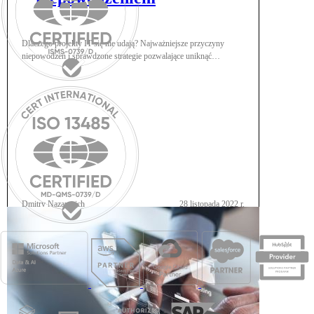
Dlaczego projekty IT się nie udają? Najważniejsze przyczyny
niepowodzeń i sprawdzone strategie pozwalające uniknąć
katastrofy.
Dmitry Nazarevich
28 listopada 2022 r.