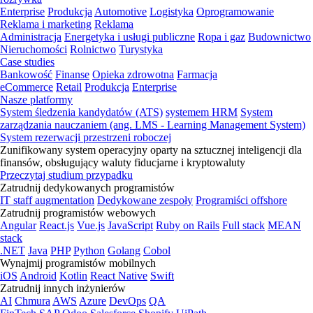
Enterprise
Produkcja
Automotive
Logistyka
Oprogramowanie
Reklama i marketing
Reklama
Administracja
Energetyka i usługi publiczne
Ropa i gaz
Budownictwo
Nieruchomości
Rolnictwo
Turystyka
Case studies
Bankowość
Finanse
Opieka zdrowotna
Farmacja
eCommerce
Retail
Produkcja
Enterprise
Nasze platformy
System śledzenia kandydatów (ATS)
systemem HRM
System
zarządzania nauczaniem (ang. LMS - Learning Management System)
System rezerwacji przestrzeni roboczej
Zunifikowany system operacyjny oparty na sztucznej inteligencji dla
finansów, obsługujący waluty fiducjarne i kryptowaluty
Przeczytaj studium przypadku
Zatrudnij dedykowanych programistów
IT staff augmentation
Dedykowane zespoły
Programiści offshore
Zatrudnij programistów webowych
Angular
React.js
Vue.js
JavaScript
Ruby on Rails
Full stack
MEAN
stack
.NET
Java
PHP
Python
Golang
Cobol
Wynajmij programistów mobilnych
iOS
Android
Kotlin
React Native
Swift
Zatrudnij innych inżynierów
AI
Chmura
AWS
Azure
DevOps
QA