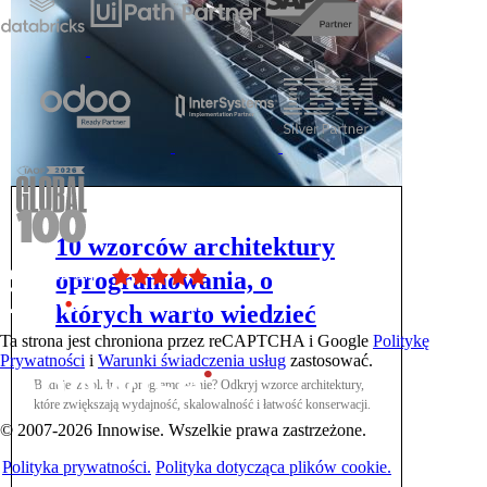
10 wzorców architektury
oprogramowania, o
których warto wiedzieć
Ta strona jest chroniona przez reCAPTCHA i Google
Politykę
Prywatności
i
Warunki świadczenia usług
zastosować.
Budujesz solidne oprogramowanie? Odkryj wzorce architektury,
które zwiększają wydajność, skalowalność i łatwość konserwacji.
© 2007-2026 Innowise. Wszelkie prawa zastrzeżone.
Polityka prywatności.
Polityka dotycząca plików cookie.