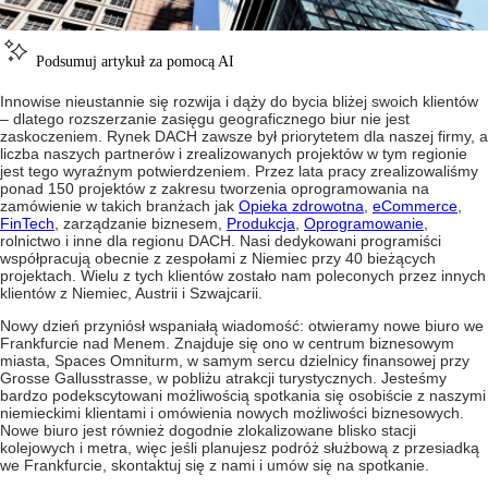
Podsumuj artykuł za pomocą AI
Innowise nieustannie się rozwija i dąży do bycia bliżej swoich klientów
– dlatego rozszerzanie zasięgu geograficznego biur nie jest
zaskoczeniem. Rynek DACH zawsze był priorytetem dla naszej firmy, a
liczba naszych partnerów i zrealizowanych projektów w tym regionie
jest tego wyraźnym potwierdzeniem. Przez lata pracy zrealizowaliśmy
ponad 150 projektów z zakresu tworzenia oprogramowania na
zamówienie w takich branżach jak
Opieka zdrowotna
,
eCommerce
,
FinTech
, zarządzanie biznesem,
Produkcja
,
Oprogramowanie
,
rolnictwo i inne dla regionu DACH. Nasi dedykowani programiści
współpracują obecnie z zespołami z Niemiec przy 40 bieżących
projektach. Wielu z tych klientów zostało nam poleconych przez innych
klientów z Niemiec, Austrii i Szwajcarii.
Nowy dzień przyniósł wspaniałą wiadomość: otwieramy nowe biuro we
Frankfurcie nad Menem. Znajduje się ono w centrum biznesowym
miasta, Spaces Omniturm, w samym sercu dzielnicy finansowej przy
Grosse Gallusstrasse, w pobliżu atrakcji turystycznych. Jesteśmy
bardzo podekscytowani możliwością spotkania się osobiście z naszymi
niemieckimi klientami i omówienia nowych możliwości biznesowych.
Nowe biuro jest również dogodnie zlokalizowane blisko stacji
kolejowych i metra, więc jeśli planujesz podróż służbową z przesiadką
we Frankfurcie, skontaktuj się z nami i umów się na spotkanie.