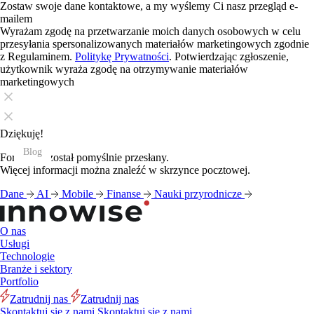
Zostaw swoje dane kontaktowe, a my wyślemy Ci nasz przegląd e-
mailem
Wyrażam zgodę na przetwarzanie moich danych osobowych w celu
przesyłania spersonalizowanych materiałów marketingowych zgodnie
z Regulaminem.
Politykę Prywatności
. Potwierdzając zgłoszenie,
użytkownik wyraża zgodę na otrzymywanie materiałów
marketingowych
Dziękuję!
Blog
Blog
Blog
Blog
Blog
Blog
Blog
Blog
Blog
Blog
Blog
Blog
Formularz został pomyślnie przesłany.
Więcej informacji można znaleźć w skrzynce pocztowej.
Dane
AI
Mobile
Finanse
Nauki przyrodnicze
O nas
Usługi
Technologie
Branże i sektory
Portfolio
Zatrudnij nas
Zatrudnij nas
Skontaktuj się z nami
Skontaktuj się z nami