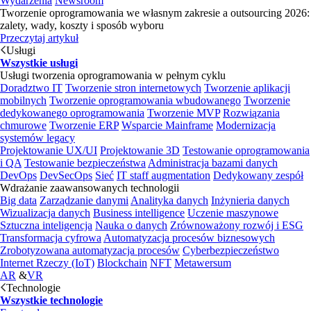
Wydarzenia
Newsroom
Tworzenie oprogramowania we własnym zakresie a outsourcing 2026:
zalety, wady, koszty i sposób wyboru
Przeczytaj artykuł
Usługi
Wszystkie usługi
Usługi tworzenia oprogramowania w pełnym cyklu
Doradztwo IT
Tworzenie stron internetowych
Tworzenie aplikacji
mobilnych
Tworzenie oprogramowania wbudowanego
Tworzenie
dedykowanego oprogramowania
Tworzenie MVP
Rozwiązania
chmurowe
Tworzenie ERP
Wsparcie Mainframe
Modernizacja
systemów legacy
Projektowanie UX/UI
Projektowanie 3D
Testowanie oprogramowania
i QA
Testowanie bezpieczeństwa
Administracja bazami danych
DevOps
DevSecOps
Sieć
IT staff augmentation
Dedykowany zespół
Wdrażanie zaawansowanych technologii
Big data
Zarządzanie danymi
Analityka danych
Inżynieria danych
Wizualizacja danych
Business intelligence
Uczenie maszynowe
Sztuczna inteligencja
Nauka o danych
Zrównoważony rozwój i ESG
Transformacja cyfrowa
Automatyzacja procesów biznesowych
Zrobotyzowana automatyzacja procesów
Cyberbezpieczeństwo
Internet Rzeczy (IoT)
Blockchain
NFT
Metawersum
AR
&
VR
Technologie
Wszystkie technologie