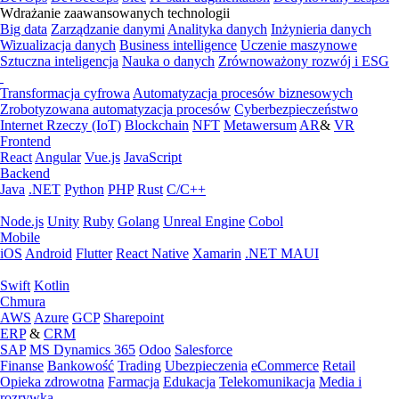
Wdrażanie zaawansowanych technologii
Big data
Zarządzanie danymi
Analityka danych
Inżynieria danych
Wizualizacja danych
Business intelligence
Uczenie maszynowe
Sztuczna inteligencja
Nauka o danych
Zrównoważony rozwój i ESG
Transformacja cyfrowa
Automatyzacja procesów biznesowych
Zrobotyzowana automatyzacja procesów
Cyberbezpieczeństwo
Internet Rzeczy (IoT)
Blockchain
NFT
Metawersum
AR
&
VR
Frontend
React
Angular
Vue.js
JavaScript
Backend
Java
.NET
Python
PHP
Rust
C/C++
Node.js
Unity
Ruby
Golang
Unreal Engine
Cobol
Mobile
iOS
Android
Flutter
React Native
Xamarin
.NET MAUI
Swift
Kotlin
Chmura
AWS
Azure
GCP
Sharepoint
ERP
&
CRM
SAP
MS Dynamics 365
Odoo
Salesforce
Finanse
Bankowość
Trading
Ubezpieczenia
eCommerce
Retail
Opieka zdrowotna
Farmacja
Edukacja
Telekomunikacja
Media i
rozrywka