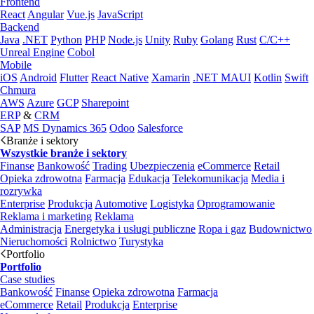
Frontend
React
Angular
Vue.js
JavaScript
Backend
Java
.NET
Python
PHP
Node.js
Unity
Ruby
Golang
Rust
C/C++
Unreal Engine
Cobol
Mobile
iOS
Android
Flutter
React Native
Xamarin
.NET MAUI
Kotlin
Swift
Chmura
AWS
Azure
GCP
Sharepoint
ERP
&
CRM
SAP
MS Dynamics 365
Odoo
Salesforce
Branże i sektory
Wszystkie branże i sektory
Finanse
Bankowość
Trading
Ubezpieczenia
eCommerce
Retail
Opieka zdrowotna
Farmacja
Edukacja
Telekomunikacja
Media i
rozrywka
Enterprise
Produkcja
Automotive
Logistyka
Oprogramowanie
Reklama i marketing
Reklama
Administracja
Energetyka i usługi publiczne
Ropa i gaz
Budownictwo
Nieruchomości
Rolnictwo
Turystyka
Portfolio
Portfolio
Case studies
Bankowość
Finanse
Opieka zdrowotna
Farmacja
eCommerce
Retail
Produkcja
Enterprise