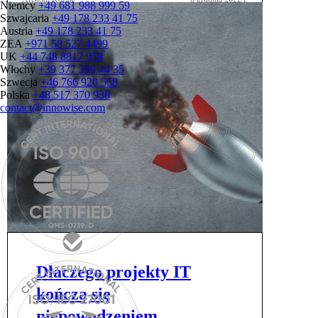
Niemcy
+49 681 988 999 59
Szwajcaria
+49 178 233 41 75
Austria
+49 178 233 41 75
ZEA
+971 58 527 4499
UK
+44 748 8817 958
Włochy
+39 377 399 44 35
Szwecja
+46 766 920 558
Polska
+48 517 370 938
contact@innowise.com
Dlaczego projekty IT
kończą się
niepowodzeniem