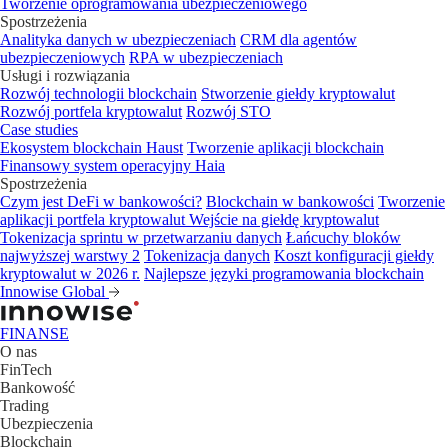
Tworzenie oprogramowania ubezpieczeniowego
Spostrzeżenia
Analityka danych w ubezpieczeniach
CRM dla agentów
ubezpieczeniowych
RPA w ubezpieczeniach
Usługi i rozwiązania
Rozwój technologii blockchain
Stworzenie giełdy kryptowalut
Rozwój portfela kryptowalut
Rozwój STO
Case studies
Ekosystem blockchain Haust
Tworzenie aplikacji blockchain
Finansowy system operacyjny Haia
Spostrzeżenia
Czym jest DeFi w bankowości?
Blockchain w bankowości
Tworzenie
aplikacji portfela kryptowalut
Wejście na giełdę kryptowalut
Tokenizacja sprintu w przetwarzaniu danych
Łańcuchy bloków
najwyższej warstwy 2
Tokenizacja danych
Koszt konfiguracji giełdy
kryptowalut w 2026 r.
Najlepsze języki programowania blockchain
Innowise Global
FINANSE
O nas
FinTech
Bankowość
Trading
Ubezpieczenia
Blockchain