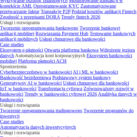
Wykrywanie oszustw finansowych
Monitorowanie transakcji w
kontekście AML
Oprogramowanie KYC
Zautomatyzowane
przetwarzanie faktur
Transakcje P2P
Podział kosztów aplikacji Fintech
Zgodność z przepisami DORA
Trendy fintech 2026
Usługi i rozwiązania
Tworzenie oprogramowania bankowego
Tworzenie bankowej
aplikacji mobilnej
Rozwiązania Payment Hub
Testowanie bankowych
aplikacji mobilnych
Usługi chmurowe dla bankowości
Case studies
Ekosystem e-płatności
Otwarta platforma bankowa
Wdrożenie jeziora
danych
Automatyzacja kont korporacyjnych
Ekosystem bankowości
mobilnej
Platforma płatności ACH
Spostrzeżenia
Cyberbezpieczeństwo w bankowości
AI i ML w bankowości
Bankowość bezrdzeniowa
Podstawowy system bankowy
Generatywny AI w bankowości
Usługi chmurowe dla bankowości
IoT w bankowości
Transformacja cyfrowa
Zrównoważony rozwój w
bankowości
Trendy w bankowości cyfrowej 2026
Analityka danych w
bankowości
Usługi i rozwiązania
Tworzenie oprogramowania tradingowego
Tworzenie programów do
inwestycji
Case studies
Automatyzacja danych inwestycyjnych
Usługi i rozwiązania