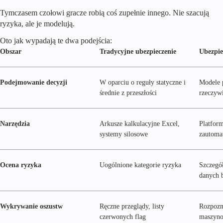
Tymczasem czołowi gracze robią coś zupełnie innego. Nie szacują
ryzyka, ale je modelują.
Oto jak wypadają te dwa podejścia:
Obszar
Tradycyjne ubezpieczenie
Ubezpie
Podejmowanie decyzji
W oparciu o reguły statyczne i
Modele 
średnie z przeszłości
rzeczyw
Narzędzia
Arkusze kalkulacyjne Excel,
Platform
systemy silosowe
zautoma
Ocena ryzyka
Uogólnione kategorie ryzyka
Szczegó
danych 
Wykrywanie oszustw
Ręczne przeglądy, listy
Rozpozn
czerwonych flag
maszyn