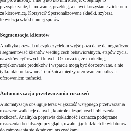
jest prowadzony, a nie tylko kto nim kieruje. Obejmuje to
przyspieszanie, hamowanie, przebieg, a nawet korzystanie z telefonu
za kierownicą. Korzyści? Spersonalizowane składki, szybsza
likwidacja szkód i mniej sporów.
Segmentacja klientów
Analityka pozwala ubezpieczycielom wyjść poza dane demograficzne
i segmentować klientów według cech behawioralnych, etapów życia,
nawyków cyfrowych i innych. Oznacza to, że marketing,
projektowanie produktów i wsparcie mogą być dostosowane, a nie
tylko ukierunkowane. To różnica między oferowaniem polisy a
oferowaniem trafności.
Automatyzacja przetwarzania roszczeń
Automatyzacja obsługuje teraz większość wstępnego przetwarzania
roszczeń: walidację danych, kontrole niespójności i obliczenia
rozliczeń. Analityka poprawia dokładność i oznacza podejrzane
roszczenia do dalszego przeglądu, uwalniając ludzkich likwidatorów
do zajmowania się skrajnymi przypadkami.