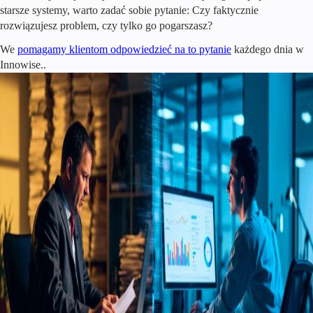
starsze systemy, warto zadać sobie pytanie: Czy faktycznie
rozwiązujesz problem, czy tylko go pogarszasz?
We
pomagamy klientom odpowiedzieć na to pytanie
każdego dnia w
Innowise.
.