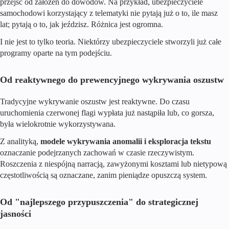
przejść od założeń do dowodów. Na przykład, ubezpieczyciele
samochodowi korzystający z telematyki nie pytają już o to, ile masz
lat; pytają o to, jak jeździsz. Różnica jest ogromna.
I nie jest to tylko teoria. Niektórzy ubezpieczyciele stworzyli już całe
programy oparte na tym podejściu.
Od reaktywnego do prewencyjnego wykrywania oszustw
Tradycyjne wykrywanie oszustw jest reaktywne. Do czasu
uruchomienia czerwonej flagi wypłata już nastąpiła lub, co gorsza,
była wielokrotnie wykorzystywana.
Z analityką,
modele wykrywania anomalii i eksploracja tekstu
oznaczanie podejrzanych zachowań w czasie rzeczywistym.
Roszczenia z niespójną narracją, zawyżonymi kosztami lub nietypową
częstotliwością są oznaczane, zanim pieniądze opuszczą system.
Od "najlepszego przypuszczenia" do strategicznej
jasności