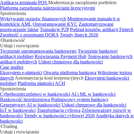
Aplikacja terminala POS
Modernizacja zarządzania portfelem
Platforma zarządzania należnościami licencyjnymi
Spostrzeżenia
Wykrywanie oszustw finansowych
Monitorowanie transakcji w
kontekście AML
Oprogramowanie KYC
Zautomatyzowane
przetwarzanie faktur
Transakcje P2P
Podział kosztów aplikacji Fintech
Zgodność z przepisami DORA
Trendy fintech 2026
Bankowość
Usługi i rozwiązania
Tworzenie oprogramowania bankowego
Tworzenie bankowej
aplikacji mobilnej
Rozwiązania Payment Hub
Testowanie bankowych
aplikacji mobilnych
Usługi chmurowe dla bankowości
Case studies
Ekosystem e-płatności
Otwarta platforma bankowa
Wdrożenie jeziora
danych
Automatyzacja kont korporacyjnych
Ekosystem bankowości
mobilnej
Platforma płatności ACH
Spostrzeżenia
Cyberbezpieczeństwo w bankowości
AI i ML w bankowości
Bankowość bezrdzeniowa
Podstawowy system bankowy
Generatywny AI w bankowości
Usługi chmurowe dla bankowości
IoT w bankowości
Transformacja cyfrowa
Zrównoważony rozwój w
bankowości
Trendy w bankowości cyfrowej 2026
Analityka danych w
bankowości
Trading
Usługi i rozwiązania