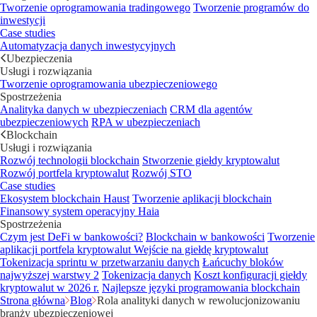
Tworzenie oprogramowania tradingowego
Tworzenie programów do
inwestycji
Case studies
Automatyzacja danych inwestycyjnych
Ubezpieczenia
Usługi i rozwiązania
Tworzenie oprogramowania ubezpieczeniowego
Spostrzeżenia
Analityka danych w ubezpieczeniach
CRM dla agentów
ubezpieczeniowych
RPA w ubezpieczeniach
Blockchain
Usługi i rozwiązania
Rozwój technologii blockchain
Stworzenie giełdy kryptowalut
Rozwój portfela kryptowalut
Rozwój STO
Case studies
Ekosystem blockchain Haust
Tworzenie aplikacji blockchain
Finansowy system operacyjny Haia
Spostrzeżenia
Czym jest DeFi w bankowości?
Blockchain w bankowości
Tworzenie
aplikacji portfela kryptowalut
Wejście na giełdę kryptowalut
Tokenizacja sprintu w przetwarzaniu danych
Łańcuchy bloków
najwyższej warstwy 2
Tokenizacja danych
Koszt konfiguracji giełdy
kryptowalut w 2026 r.
Najlepsze języki programowania blockchain
Strona główna
Blog
Rola analityki danych w rewolucjonizowaniu
branży ubezpieczeniowej