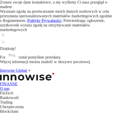
Zostaw swoje dane kontaktowe, a my wyślemy Ci nasz przegląd e-
mailem
Wyrażam zgodę na przetwarzanie moich danych osobowych w celu
przesyłania spersonalizowanych materiałów marketingowych zgodnie
z Regulaminem.
Politykę Prywatności
. Potwierdzając zgłoszenie,
użytkownik wyraża zgodę na otrzymywanie materiałów
marketingowych
Dziękuję!
Blog
Blog
Blog
Blog
Blog
Blog
Blog
Blog
Blog
Blog
Blog
Blog
Formularz został pomyślnie przesłany.
Więcej informacji można znaleźć w skrzynce pocztowej.
Innowise Global
FINANSE
O nas
FinTech
Bankowość
Trading
Ubezpieczenia
Blockchain