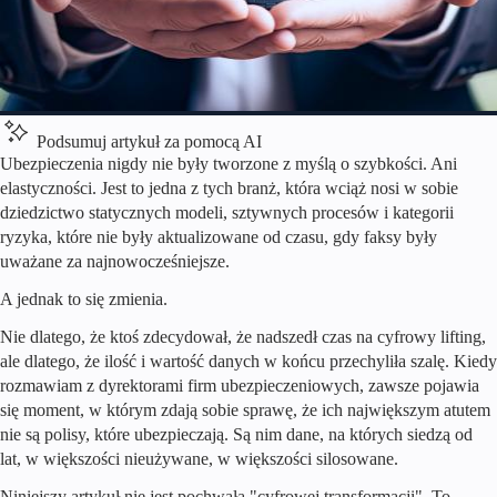
Podsumuj artykuł za pomocą AI
Ubezpieczenia nigdy nie były tworzone z myślą o szybkości. Ani
elastyczności. Jest to jedna z tych branż, która wciąż nosi w sobie
dziedzictwo statycznych modeli, sztywnych procesów i kategorii
ryzyka, które nie były aktualizowane od czasu, gdy faksy były
uważane za najnowocześniejsze.
A jednak to się zmienia.
Nie dlatego, że ktoś zdecydował, że nadszedł czas na cyfrowy lifting,
ale dlatego, że ilość i wartość danych w końcu przechyliła szalę. Kiedy
rozmawiam z dyrektorami firm ubezpieczeniowych, zawsze pojawia
się moment, w którym zdają sobie sprawę, że ich największym atutem
nie są polisy, które ubezpieczają. Są nim dane, na których siedzą od
lat, w większości nieużywane, w większości silosowane.
Niniejszy artykuł nie jest pochwałą "cyfrowej transformacji". To