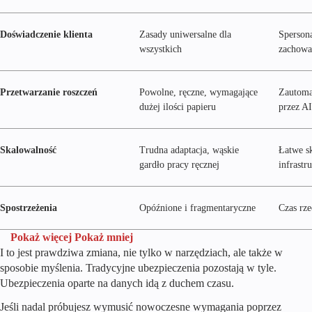
Doświadczenie klienta
Zasady uniwersalne dla
Sperson
wszystkich
zachowan
Przetwarzanie roszczeń
Powolne, ręczne, wymagające
Zautoma
dużej ilości papieru
przez A
Skalowalność
Trudna adaptacja, wąskie
Łatwe s
gardło pracy ręcznej
infrastr
Spostrzeżenia
Opóźnione i fragmentaryczne
Czas rze
Pokaż więcej
Pokaż mniej
I to jest prawdziwa zmiana, nie tylko w narzędziach, ale także w
sposobie myślenia. Tradycyjne ubezpieczenia pozostają w tyle.
Ubezpieczenia oparte na danych idą z duchem czasu.
Jeśli nadal próbujesz wymusić nowoczesne wymagania poprzez