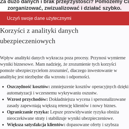
Za dużo danych i brak przejrzystości? Pomożemy Ci
zorganizować, zwizualizować i działać szybko.
Uczyń swoje dane użytecznymi
Korzyści z analityki danych
ubezpieczeniowych
Wpływ analityki danych wykracza poza procesy. Przynosi wymierne
wyniki biznesowe. Mam nadzieję, że zrozumienie tych korzyści
pomoże ubezpieczycielom zrozumieć, dlaczego inwestowanie w
analitykę jest niezbędne dla wzrostu i odporności.
Oszczędność kosztów:
zmniejszenie kosztów operacyjnych dzięki
automatyzacji i wczesnemu wykrywaniu oszustw.
Wzrost przychodów:
Dokładniejsza wycena i spersonalizowane
zasady zapewniają większą retencję klientów i nowy biznes.
Ograniczanie ryzyka:
Lepsze przewidywanie ryzyka obniża
nieoczekiwane straty i stabilizuje wyniki ubezpieczeniowe.
Większa satysfakcja klientów:
dopasowane oferty i szybsza