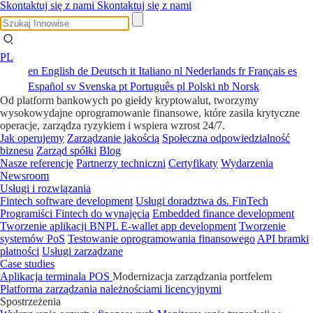
Skontaktuj się z nami
Skontaktuj się z nami
PL
en
English
de
Deutsch
it
Italiano
nl
Nederlands
fr
Français
es
Español
sv
Svenska
pt
Português
pl
Polski
nb
Norsk
Od platform bankowych po giełdy kryptowalut, tworzymy
wysokowydajne oprogramowanie finansowe, które zasila krytyczne
operacje, zarządza ryzykiem i wspiera wzrost 24/7.
Jak operujemy
Zarządzanie jakością
Społeczna odpowiedzialność
biznesu
Zarząd spółki
Blog
Nasze referencje
Partnerzy techniczni
Certyfikaty
Wydarzenia
Newsroom
Usługi i rozwiązania
Fintech software development
Usługi doradztwa ds. FinTech
Programiści Fintech do wynajęcia
Embedded finance development
Tworzenie aplikacji BNPL
E-wallet app development
Tworzenie
systemów PoS
Testowanie oprogramowania finansowego
API bramki
płatności
Usługi zarządzane
Case studies
Aplikacja terminala POS
Modernizacja zarządzania portfelem
Platforma zarządzania należnościami licencyjnymi
Spostrzeżenia