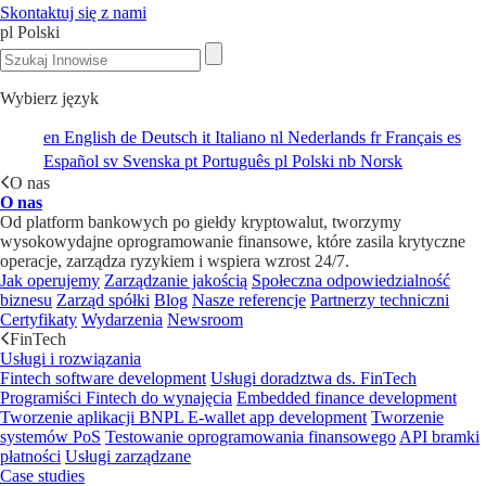
Skontaktuj się z nami
pl
Polski
Wybierz język
en
English
de
Deutsch
it
Italiano
nl
Nederlands
fr
Français
es
Español
sv
Svenska
pt
Português
pl
Polski
nb
Norsk
O nas
O nas
Od platform bankowych po giełdy kryptowalut, tworzymy
wysokowydajne oprogramowanie finansowe, które zasila krytyczne
operacje, zarządza ryzykiem i wspiera wzrost 24/7.
Jak operujemy
Zarządzanie jakością
Społeczna odpowiedzialność
biznesu
Zarząd spółki
Blog
Nasze referencje
Partnerzy techniczni
Certyfikaty
Wydarzenia
Newsroom
FinTech
Usługi i rozwiązania
Fintech software development
Usługi doradztwa ds. FinTech
Programiści Fintech do wynajęcia
Embedded finance development
Tworzenie aplikacji BNPL
E-wallet app development
Tworzenie
systemów PoS
Testowanie oprogramowania finansowego
API bramki
płatności
Usługi zarządzane
Case studies