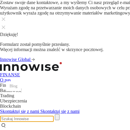
Zostaw swoje dane kontaktowe, a my wyślemy Ci nasz przegląd e-ma
Wyrażam zgodę na przetwarzanie moich danych osobowych w celu pr
użytkownik wyraża zgodę na otrzymywanie materiałów marketingow
Dziękuję!
Formularz został pomyślnie przesłany.
Więcej informacji można znaleźć w skrzynce pocztowej.
Innowise Global
FINANSE
O nas
FinTech
Blog
Blog
Blog
Blog
Blog
Blog
Blog
Blog
Blog
Blog
Blog
Blog
Bankowość
Trading
Ubezpieczenia
Blockchain
Skontaktuj się z nami
Skontaktuj się z nami