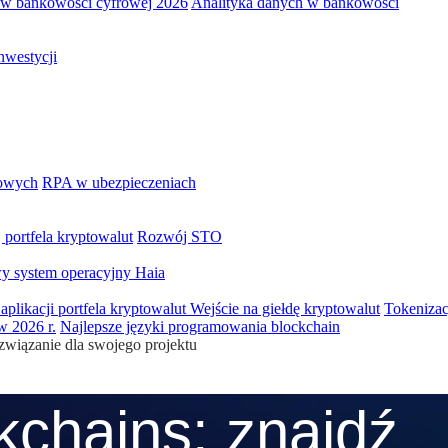
 w bankowości cyfrowej 2026
Analityka danych w bankowości
nwestycji
iowych
RPA w ubezpieczeniach
portfela kryptowalut
Rozwój STO
y system operacyjny Haia
aplikacji portfela kryptowalut
Wejście na giełdę kryptowalut
Tokenizac
w 2026 r.
Najlepsze języki programowania blockchain
związanie dla swojego projektu
kchains: znajdź