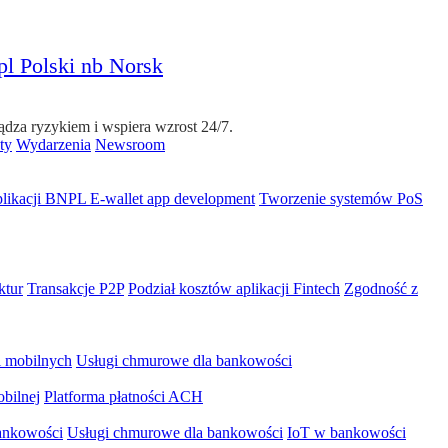
pl
Polski
nb
Norsk
dza ryzykiem i wspiera wzrost 24/7.
ty
Wydarzenia
Newsroom
plikacji BNPL
E-wallet app development
Tworzenie systemów PoS
ktur
Transakcje P2P
Podział kosztów aplikacji Fintech
Zgodność z
i mobilnych
Usługi chmurowe dla bankowości
bilnej
Platforma płatności ACH
ankowości
Usługi chmurowe dla bankowości
IoT w bankowości