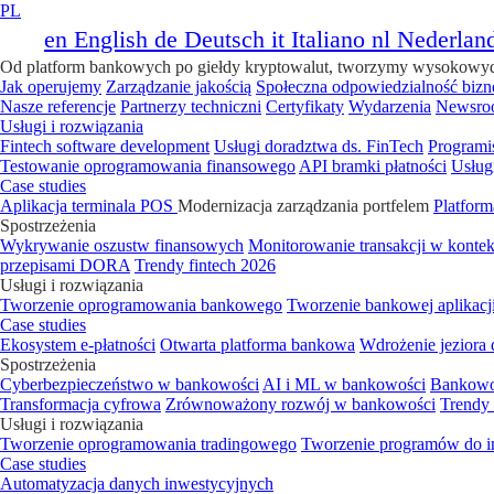
PL
en
English
de
Deutsch
it
Italiano
nl
Nederlan
Od platform bankowych po giełdy kryptowalut, tworzymy wysokowydajn
Jak operujemy
Zarządzanie jakością
Społeczna odpowiedzialność bizn
Nasze referencje
Partnerzy techniczni
Certyfikaty
Wydarzenia
Newsro
Usługi i rozwiązania
Fintech software development
Usługi doradztwa ds. FinTech
Programi
Testowanie oprogramowania finansowego
API bramki płatności
Usług
Case studies
Aplikacja terminala POS
Modernizacja zarządzania portfelem
Platform
Spostrzeżenia
Wykrywanie oszustw finansowych
Monitorowanie transakcji w kont
przepisami DORA
Trendy fintech 2026
Usługi i rozwiązania
Tworzenie oprogramowania bankowego
Tworzenie bankowej aplikacj
Case studies
Ekosystem e-płatności
Otwarta platforma bankowa
Wdrożenie jeziora
Spostrzeżenia
Cyberbezpieczeństwo w bankowości
AI i ML w bankowości
Bankowo
Transformacja cyfrowa
Zrównoważony rozwój w bankowości
Trendy
Usługi i rozwiązania
Tworzenie oprogramowania tradingowego
Tworzenie programów do i
Case studies
Automatyzacja danych inwestycyjnych