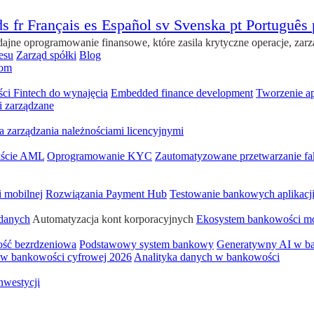
ds
fr
Français
es
Español
sv
Svenska
pt
Português
e oprogramowanie finansowe, które zasila krytyczne operacje, zarzą
esu
Zarząd spółki
Blog
om
ści Fintech do wynajęcia
Embedded finance development
Tworzenie a
i zarządzane
a zarządzania należnościami licencyjnymi
ekście AML
Oprogramowanie KYC
Zautomatyzowane przetwarzanie fa
i mobilnej
Rozwiązania Payment Hub
Testowanie bankowych aplikacj
 danych
Automatyzacja kont korporacyjnych
Ekosystem bankowości mo
ść bezrdzeniowa
Podstawowy system bankowy
Generatywny AI w b
 w bankowości cyfrowej 2026
Analityka danych w bankowości
nwestycji