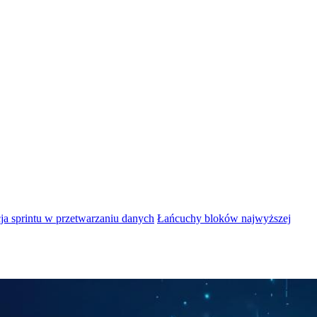
ja sprintu w przetwarzaniu danych
Łańcuchy bloków najwyższej