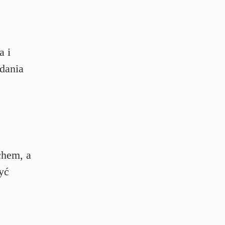
a i
dania
chem, a
yć