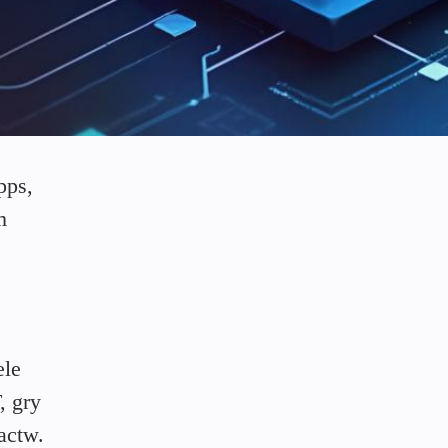
pps,
m
ele
, gry
actw.