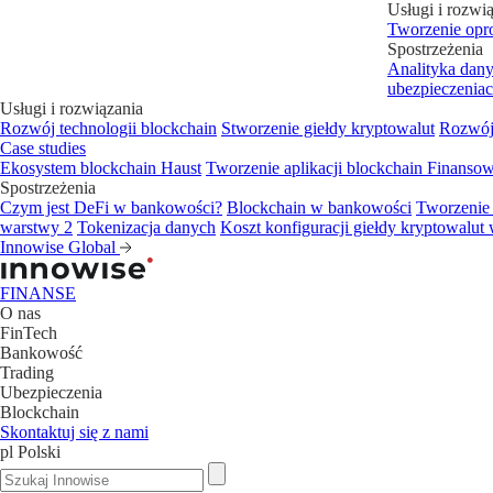
Usługi i rozwi
Tworzenie opr
Spostrzeżenia
Analityka dan
ubezpieczenia
Usługi i rozwiązania
Rozwój technologii blockchain
Stworzenie giełdy kryptowalut
Rozwój 
Case studies
Ekosystem blockchain Haust
Tworzenie aplikacji blockchain
Finansow
Spostrzeżenia
Czym jest DeFi w bankowości?
Blockchain w bankowości
Tworzenie 
warstwy 2
Tokenizacja danych
Koszt konfiguracji giełdy kryptowalut 
Innowise Global
FINANSE
O nas
FinTech
Bankowość
Trading
Ubezpieczenia
Blockchain
Skontaktuj się z nami
pl
Polski