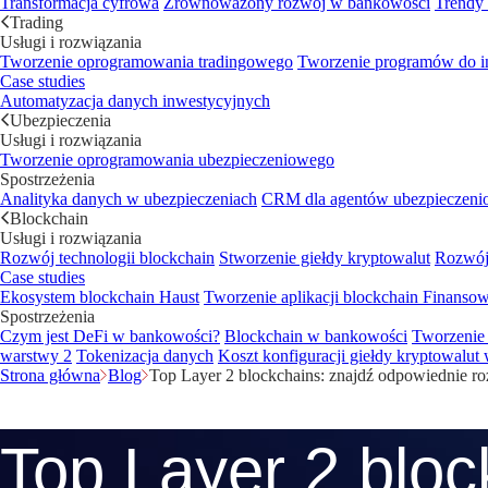
Transformacja cyfrowa
Zrównoważony rozwój w bankowości
Trendy
Trading
Usługi i rozwiązania
Tworzenie oprogramowania tradingowego
Tworzenie programów do i
Case studies
Automatyzacja danych inwestycyjnych
Ubezpieczenia
Usługi i rozwiązania
Tworzenie oprogramowania ubezpieczeniowego
Spostrzeżenia
Analityka danych w ubezpieczeniach
CRM dla agentów ubezpieczen
Blockchain
Usługi i rozwiązania
Rozwój technologii blockchain
Stworzenie giełdy kryptowalut
Rozwój 
Case studies
Ekosystem blockchain Haust
Tworzenie aplikacji blockchain
Finansow
Spostrzeżenia
Czym jest DeFi w bankowości?
Blockchain w bankowości
Tworzenie 
warstwy 2
Tokenizacja danych
Koszt konfiguracji giełdy kryptowalut 
Strona główna
Blog
Top Layer 2 blockchains: znajdź odpowiednie ro
Top Layer 2 bloc