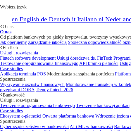
Wybierz język
en
English
de
Deutsch
it
Italiano
nl
Nederlan
O nas
O nas
Od platform bankowych po giełdy kryptowalut, tworzymy wysokowydajn
Jak operujemy
Zarządzanie jakością
Społeczna odpowiedzialność bizn
FinTech
Usługi i rozwiązania
Fintech software development
Usługi doradztwa ds. FinTech
Programi
Testowanie oprogramowania finansowego
API bramki płatności
Usług
Case studies
Aplikacja terminala POS
Modernizacja zarządzania portfelem
Platform
Spostrzeżenia
Wykrywanie oszustw finansowych
Monitorowanie transakcji w kont
przepisami DORA
Trendy fintech 2026
Bankowość
Usługi i rozwiązania
Tworzenie oprogramowania bankowego
Tworzenie bankowej aplikacj
Case studies
Ekosystem e-płatności
Otwarta platforma bankowa
Wdrożenie jeziora
Spostrzeżenia
Cyberbezpieczeństwo w bankowości
AI i ML w bankowości
Bankowo