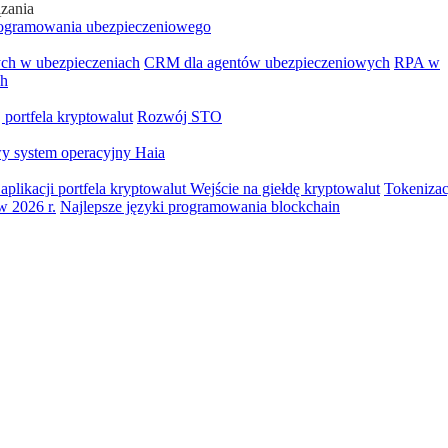
ązania
ogramowania ubezpieczeniowego
ych w ubezpieczeniach
CRM dla agentów ubezpieczeniowych
RPA w
ch
portfela kryptowalut
Rozwój STO
y system operacyjny Haia
aplikacji portfela kryptowalut
Wejście na giełdę kryptowalut
Tokenizac
w 2026 r.
Najlepsze języki programowania blockchain