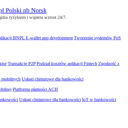
pl
Polski
nb
Norsk
dza ryzykiem i wspiera wzrost 24/7.
plikacji BNPL
E-wallet app development
Tworzenie systemów PoS
ktur
Transakcje P2P
Podział kosztów aplikacji Fintech
Zgodność z
i mobilnych
Usługi chmurowe dla bankowości
bilnej
Platforma płatności ACH
ankowości
Usługi chmurowe dla bankowości
IoT w bankowości