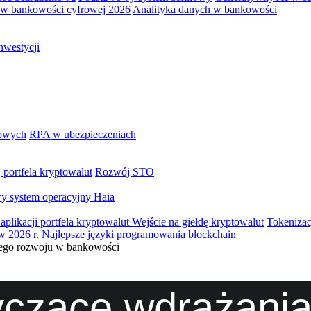
 w bankowości cyfrowej 2026
Analityka danych w bankowości
nwestycji
iowych
RPA w ubezpieczeniach
portfela kryptowalut
Rozwój STO
y system operacyjny Haia
aplikacji portfela kryptowalut
Wejście na giełdę kryptowalut
Tokenizac
w 2026 r.
Najlepsze języki programowania blockchain
ego rozwoju w bankowości
yczące wdrażani