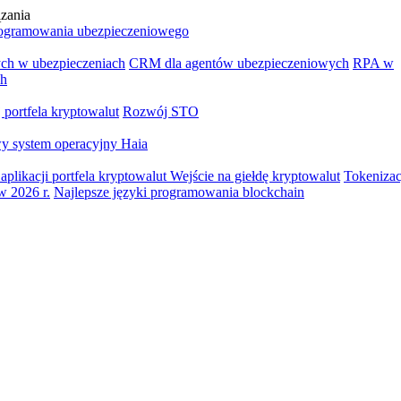
ązania
ogramowania ubezpieczeniowego
ych w ubezpieczeniach
CRM dla agentów ubezpieczeniowych
RPA w
ch
portfela kryptowalut
Rozwój STO
y system operacyjny Haia
aplikacji portfela kryptowalut
Wejście na giełdę kryptowalut
Tokenizac
w 2026 r.
Najlepsze języki programowania blockchain