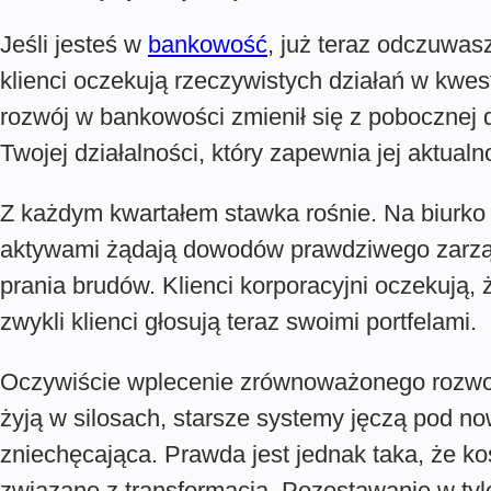
Jeśli jesteś w
bankowość
, już teraz odczuwasz
klienci oczekują rzeczywistych działań w kw
rozwój w bankowości zmienił się z pobocznej d
Twojej działalności, który zapewnia jej aktualn
Z każdym kwartałem stawka rośnie. Na biurko 
aktywami żądają dowodów prawdziwego zarząd
prania brudów. Klienci korporacyjni oczekują
zwykli klienci głosują teraz swoimi portfelami.
Oczywiście wplecenie zrównoważonego rozwoju
żyją w silosach, starsze systemy jęczą pod 
zniechęcająca. Prawda jest jednak taka, że 
związane z transformacją. Pozostawanie w tyl