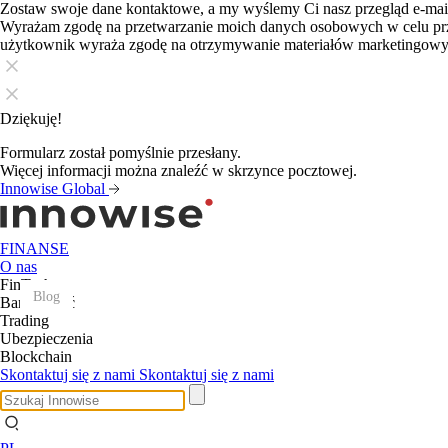
Zostaw swoje dane kontaktowe, a my wyślemy Ci nasz przegląd e-ma
Wyrażam zgodę na przetwarzanie moich danych osobowych w celu pr
użytkownik wyraża zgodę na otrzymywanie materiałów marketingow
Dziękuję!
Formularz został pomyślnie przesłany.
Więcej informacji można znaleźć w skrzynce pocztowej.
Innowise Global
FINANSE
O nas
FinTech
Blog
Blog
Blog
Blog
Blog
Blog
Blog
Blog
Blog
Blog
Blog
Blog
Bankowość
Trading
Ubezpieczenia
Blockchain
Skontaktuj się z nami
Skontaktuj się z nami