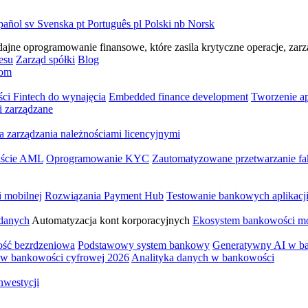
pañol
sv
Svenska
pt
Português
pl
Polski
nb
Norsk
e oprogramowanie finansowe, które zasila krytyczne operacje, zarzą
esu
Zarząd spółki
Blog
om
ści Fintech do wynajęcia
Embedded finance development
Tworzenie a
i zarządzane
a zarządzania należnościami licencyjnymi
ekście AML
Oprogramowanie KYC
Zautomatyzowane przetwarzanie fa
i mobilnej
Rozwiązania Payment Hub
Testowanie bankowych aplikacj
 danych
Automatyzacja kont korporacyjnych
Ekosystem bankowości mo
ść bezrdzeniowa
Podstawowy system bankowy
Generatywny AI w b
 w bankowości cyfrowej 2026
Analityka danych w bankowości
nwestycji