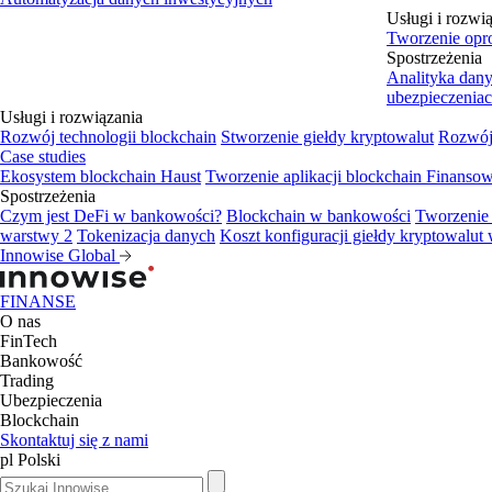
Usługi i rozwi
Tworzenie opr
Spostrzeżenia
Analityka dan
ubezpieczenia
Usługi i rozwiązania
Rozwój technologii blockchain
Stworzenie giełdy kryptowalut
Rozwój 
Case studies
Ekosystem blockchain Haust
Tworzenie aplikacji blockchain
Finansow
Spostrzeżenia
Czym jest DeFi w bankowości?
Blockchain w bankowości
Tworzenie 
warstwy 2
Tokenizacja danych
Koszt konfiguracji giełdy kryptowalut 
Innowise Global
FINANSE
O nas
FinTech
Bankowość
Trading
Ubezpieczenia
Blockchain
Skontaktuj się z nami
pl
Polski