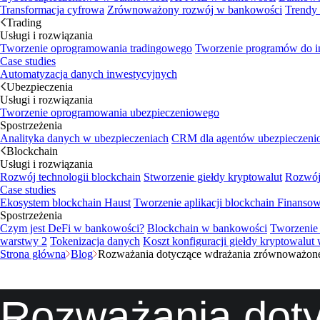
Transformacja cyfrowa
Zrównoważony rozwój w bankowości
Trendy
Trading
Usługi i rozwiązania
Tworzenie oprogramowania tradingowego
Tworzenie programów do i
Case studies
Automatyzacja danych inwestycyjnych
Ubezpieczenia
Usługi i rozwiązania
Tworzenie oprogramowania ubezpieczeniowego
Spostrzeżenia
Analityka danych w ubezpieczeniach
CRM dla agentów ubezpieczen
Blockchain
Usługi i rozwiązania
Rozwój technologii blockchain
Stworzenie giełdy kryptowalut
Rozwój 
Case studies
Ekosystem blockchain Haust
Tworzenie aplikacji blockchain
Finansow
Spostrzeżenia
Czym jest DeFi w bankowości?
Blockchain w bankowości
Tworzenie 
warstwy 2
Tokenizacja danych
Koszt konfiguracji giełdy kryptowalut 
Strona główna
Blog
Rozważania dotyczące wdrażania zrównoważon
Rozważania dot