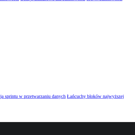
ja sprintu w przetwarzaniu danych
Łańcuchy bloków najwyższej
a