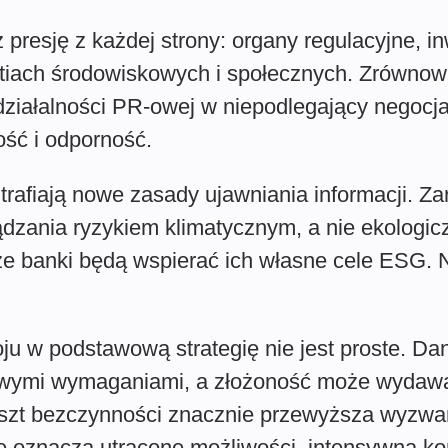
 presję z każdej strony: organy regulacyjne, in
estiach środowiskowych i społecznych. Zrówno
ziałalności PR-owej w niepodlegający negocjac
ość i odporność.
trafiają nowe zasady ujawniania informacji. Z
zania ryzykiem klimatycznym, a nie ekologic
, że banki będą wspierać ich własne cele ESG.
 w podstawową strategię nie jest proste. Da
nowymi wymaganiami, a złożoność może wydawa
koszt bezczynności znacznie przewyższa wyzwa
e oznacza utracone możliwości, intensywną kon