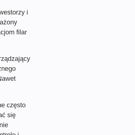
westorzy i
ważony
jom filar
arządzający
znego
 Nawet
ne często
ć się
nie
trolę i