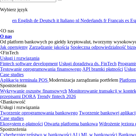
Wybierz język
en
English
de
Deutsch
it
Italiano
nl
Nederlands
fr
Français
es
Es
O nas
O nas
Od platform bankowych po giełdy kryptowalut, tworzymy wysokowydajn
Jak operujemy
Zarządzanie jakością
Społeczna odpowiedzialność bizn
FinTech
Usługi i rozwiązania
Fintech software development
Usługi doradztwa ds. FinTech
Programi
Testowanie oprogramowania finansowego
API bramki płatności
Usług
Case studies
Aplikacja terminala POS
Modernizacja zarządzania portfelem
Platform
Spostrzeżenia
Wykrywanie oszustw finansowych
Monitorowanie transakcji w kont
przepisami DORA
Trendy fintech 2026
Bankowość
Usługi i rozwiązania
Tworzenie oprogramowania bankowego
Tworzenie bankowej aplikacj
Case studies
Ekosystem e-płatności
Otwarta platforma bankowa
Wdrożenie jeziora
Spostrzeżenia
Cyberbezpieczeństwo w bankowości
AI i ML w bankowości
Bankowo