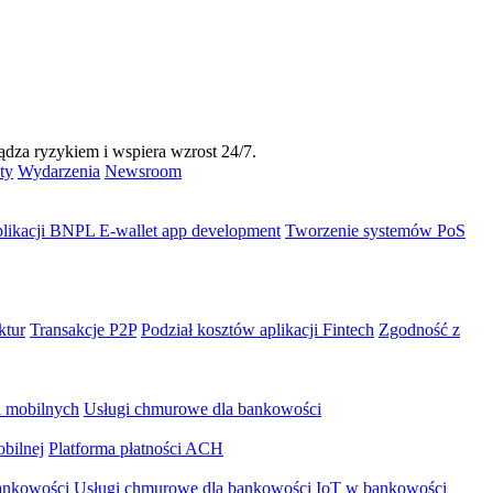
dza ryzykiem i wspiera wzrost 24/7.
ty
Wydarzenia
Newsroom
plikacji BNPL
E-wallet app development
Tworzenie systemów PoS
ktur
Transakcje P2P
Podział kosztów aplikacji Fintech
Zgodność z
i mobilnych
Usługi chmurowe dla bankowości
bilnej
Platforma płatności ACH
ankowości
Usługi chmurowe dla bankowości
IoT w bankowości