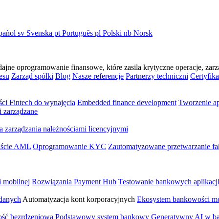
pañol
sv
Svenska
pt
Português
pl
Polski
nb
Norsk
e oprogramowanie finansowe, które zasila krytyczne operacje, zarzą
esu
Zarząd spółki
Blog
Nasze referencje
Partnerzy techniczni
Certyfika
ści Fintech do wynajęcia
Embedded finance development
Tworzenie a
i zarządzane
a zarządzania należnościami licencyjnymi
ekście AML
Oprogramowanie KYC
Zautomatyzowane przetwarzanie fa
i mobilnej
Rozwiązania Payment Hub
Testowanie bankowych aplikacj
 danych
Automatyzacja kont korporacyjnych
Ekosystem bankowości mo
ść bezrdzeniowa
Podstawowy system bankowy
Generatywny AI w b