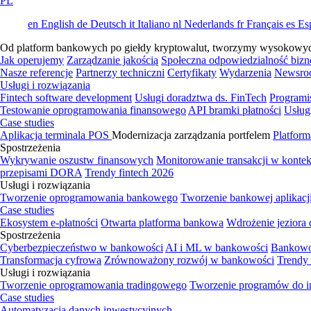
PL
en
English
de
Deutsch
it
Italiano
nl
Nederlands
fr
Français
es
Es
Od platform bankowych po giełdy kryptowalut, tworzymy wysokowydajn
Jak operujemy
Zarządzanie jakością
Społeczna odpowiedzialność bizn
Nasze referencje
Partnerzy techniczni
Certyfikaty
Wydarzenia
Newsro
Usługi i rozwiązania
Fintech software development
Usługi doradztwa ds. FinTech
Programi
Testowanie oprogramowania finansowego
API bramki płatności
Usług
Case studies
Aplikacja terminala POS
Modernizacja zarządzania portfelem
Platform
Spostrzeżenia
Wykrywanie oszustw finansowych
Monitorowanie transakcji w kont
przepisami DORA
Trendy fintech 2026
Usługi i rozwiązania
Tworzenie oprogramowania bankowego
Tworzenie bankowej aplikacj
Case studies
Ekosystem e-płatności
Otwarta platforma bankowa
Wdrożenie jeziora
Spostrzeżenia
Cyberbezpieczeństwo w bankowości
AI i ML w bankowości
Bankowo
Transformacja cyfrowa
Zrównoważony rozwój w bankowości
Trendy
Usługi i rozwiązania
Tworzenie oprogramowania tradingowego
Tworzenie programów do i
Case studies
Automatyzacja danych inwestycyjnych