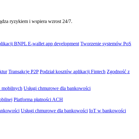
dza ryzykiem i wspiera wzrost 24/7.
plikacji BNPL
E-wallet app development
Tworzenie systemów PoS
ktur
Transakcje P2P
Podział kosztów aplikacji Fintech
Zgodność z
i mobilnych
Usługi chmurowe dla bankowości
bilnej
Platforma płatności ACH
ankowości
Usługi chmurowe dla bankowości
IoT w bankowości