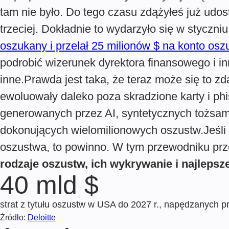
tam nie było. Do tego czasu zdążyłeś już udost
trzeciej. Dokładnie to wydarzyło się w styczn
oszukany i przelał 25 milionów $ na konto osz
podrobić wizerunek dyrektora finansowego i i
inne.Prawda jest taka, że teraz może się to 
ewoluowały daleko poza skradzione karty i p
generowanych przez AI, syntetycznych tożsam
dokonujących wielomilionowych oszustw.Jeśli t
oszustwa, to powinno. W tym przewodniku prz
rodzaje oszustw, ich wykrywanie i najlepsz
40 mld $
strat z tytułu oszustw w USA do 2027 r., napędzanych 
Źródło:
Deloitte