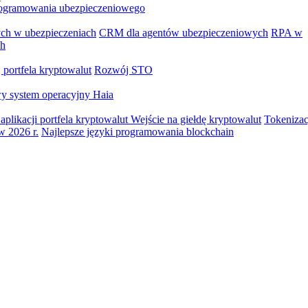
ogramowania ubezpieczeniowego
ych w ubezpieczeniach
CRM dla agentów ubezpieczeniowych
RPA w
ch
portfela kryptowalut
Rozwój STO
y system operacyjny Haia
aplikacji portfela kryptowalut
Wejście na giełdę kryptowalut
Tokenizac
w 2026 r.
Najlepsze języki programowania blockchain