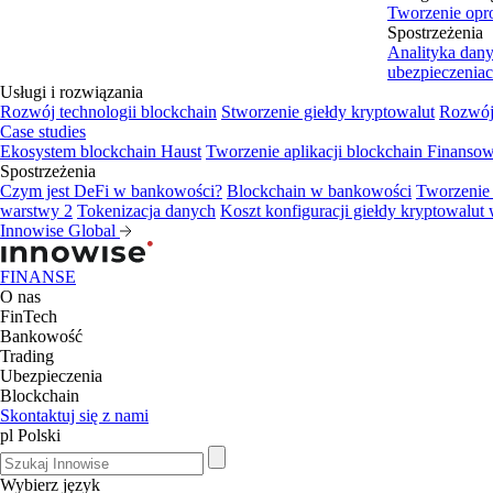
Tworzenie opr
Spostrzeżenia
Analityka dan
ubezpieczenia
Usługi i rozwiązania
Rozwój technologii blockchain
Stworzenie giełdy kryptowalut
Rozwój 
Case studies
Ekosystem blockchain Haust
Tworzenie aplikacji blockchain
Finansow
Spostrzeżenia
Czym jest DeFi w bankowości?
Blockchain w bankowości
Tworzenie 
warstwy 2
Tokenizacja danych
Koszt konfiguracji giełdy kryptowalut 
Innowise Global
FINANSE
O nas
FinTech
Bankowość
Trading
Ubezpieczenia
Blockchain
Skontaktuj się z nami
pl
Polski
Wybierz język