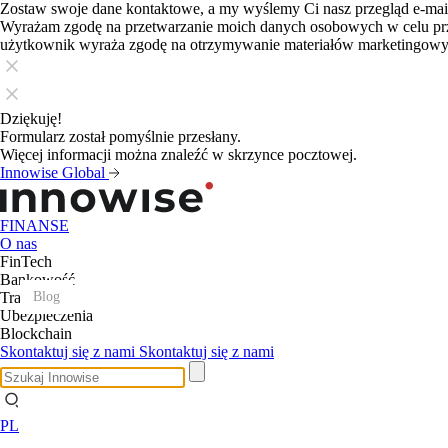
Zostaw swoje dane kontaktowe, a my wyślemy Ci nasz przegląd e-ma
Wyrażam zgodę na przetwarzanie moich danych osobowych w celu pr
użytkownik wyraża zgodę na otrzymywanie materiałów marketingow
Dziękuję!
Formularz został pomyślnie przesłany.
Więcej informacji można znaleźć w skrzynce pocztowej.
Innowise Global
FINANSE
O nas
FinTech
Bankowość
Trading
Blog
Blog
Blog
Blog
Blog
Blog
Blog
Blog
Blog
Blog
Blog
Blog
Ubezpieczenia
Blockchain
Skontaktuj się z nami
Skontaktuj się z nami
PL