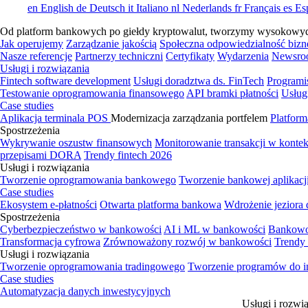
en
English
de
Deutsch
it
Italiano
nl
Nederlands
fr
Français
es
Es
Od platform bankowych po giełdy kryptowalut, tworzymy wysokowydajn
Jak operujemy
Zarządzanie jakością
Społeczna odpowiedzialność bizn
Nasze referencje
Partnerzy techniczni
Certyfikaty
Wydarzenia
Newsro
Usługi i rozwiązania
Fintech software development
Usługi doradztwa ds. FinTech
Programi
Testowanie oprogramowania finansowego
API bramki płatności
Usług
Case studies
Aplikacja terminala POS
Modernizacja zarządzania portfelem
Platform
Spostrzeżenia
Wykrywanie oszustw finansowych
Monitorowanie transakcji w kont
przepisami DORA
Trendy fintech 2026
Usługi i rozwiązania
Tworzenie oprogramowania bankowego
Tworzenie bankowej aplikacj
Case studies
Ekosystem e-płatności
Otwarta platforma bankowa
Wdrożenie jeziora
Spostrzeżenia
Cyberbezpieczeństwo w bankowości
AI i ML w bankowości
Bankowo
Transformacja cyfrowa
Zrównoważony rozwój w bankowości
Trendy
Usługi i rozwiązania
Tworzenie oprogramowania tradingowego
Tworzenie programów do i
Case studies
Automatyzacja danych inwestycyjnych
Usługi i rozwi