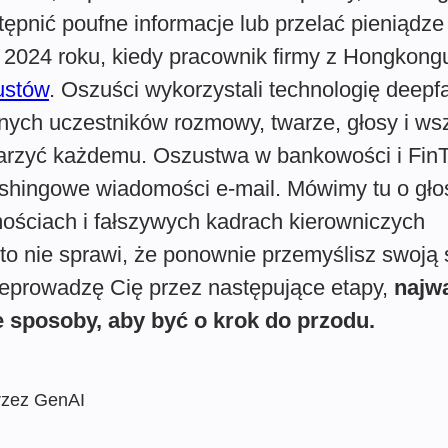
ępnić poufne informacje lub przelać pieniądze 
iu 2024 roku, kiedy pracownik firmy z Hongkong
ustów
. Oszuści wykorzystali technologię deepf
nnych uczestników rozmowy, twarze, głosy i ws
zdarzyć każdemu. Oszustwa w bankowości i Fin
hishingowe wiadomości e-mail. Mówimy tu o gł
ościach i fałszywych kadrach kierowniczych
o nie sprawi, że ponownie przemyślisz swoją s
eprowadzę Cię przez następujące etapy,
najw
e sposoby, aby być o krok do przodu.
przez GenAI