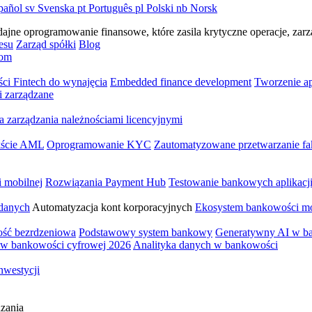
pañol
sv
Svenska
pt
Português
pl
Polski
nb
Norsk
e oprogramowanie finansowe, które zasila krytyczne operacje, zarzą
esu
Zarząd spółki
Blog
om
ści Fintech do wynajęcia
Embedded finance development
Tworzenie a
i zarządzane
a zarządzania należnościami licencyjnymi
ekście AML
Oprogramowanie KYC
Zautomatyzowane przetwarzanie fa
i mobilnej
Rozwiązania Payment Hub
Testowanie bankowych aplikacj
 danych
Automatyzacja kont korporacyjnych
Ekosystem bankowości mo
ść bezrdzeniowa
Podstawowy system bankowy
Generatywny AI w b
 w bankowości cyfrowej 2026
Analityka danych w bankowości
nwestycji
ązania