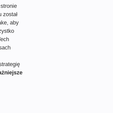
stronie
u został
ake, aby
zystko
Tech
osach
trategię
ażniejsze