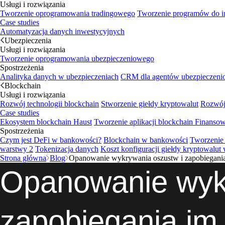
Usługi i rozwiązania
Tworzenie oprogramowania tradingowego
Tworzenie programów do i
Case studies
Automatyzacja danych inwestycyjnych
Ubezpieczenia
Usługi i rozwiązania
Tworzenie oprogramowania ubezpieczeniowego
Spostrzeżenia
Analityka danych w ubezpieczeniach
CRM dla agentów ubezpieczen
Blockchain
Usługi i rozwiązania
Rozwój technologii blockchain
Stworzenie giełdy kryptowalut
Rozwój 
Case studies
Ekosystem blockchain Haust
Tworzenie aplikacji blockchain
Finansow
Spostrzeżenia
Czym jest DeFi w bankowości?
Blockchain w bankowości
Tworzenie 
warstwy 2
Tokenizacja danych
Koszt konfiguracji giełdy kryptowalut 
Strona główna
Blog
Opanowanie wykrywania oszustw i zapobiegania
Opanowanie wykr
zapobiegania im