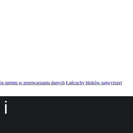
ja sprintu w przetwarzaniu danych
Łańcuchy bloków najwyższej
i