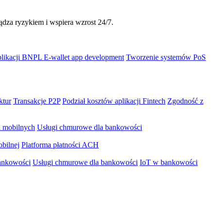
dza ryzykiem i wspiera wzrost 24/7.
plikacji BNPL
E-wallet app development
Tworzenie systemów PoS
ktur
Transakcje P2P
Podział kosztów aplikacji Fintech
Zgodność z
i mobilnych
Usługi chmurowe dla bankowości
bilnej
Platforma płatności ACH
ankowości
Usługi chmurowe dla bankowości
IoT w bankowości