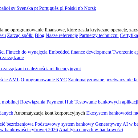
pañol
sv
Svenska
pt
Português
pl
Polski
nb
Norsk
e oprogramowanie finansowe, które zasila krytyczne operacje, zarzą
esu
Zarząd spółki
Blog
Nasze referencje
Partnerzy techniczni
Certyfika
ści Fintech do wynajęcia
Embedded finance development
Tworzenie a
i zarządzane
a zarządzania należnościami licencyjnymi
ekście AML
Oprogramowanie KYC
Zautomatyzowane przetwarzanie fa
i mobilnej
Rozwiązania Payment Hub
Testowanie bankowych aplikacj
 danych
Automatyzacja kont korporacyjnych
Ekosystem bankowości mo
ść bezrdzeniowa
Podstawowy system bankowy
Generatywny AI w b
 w bankowości cyfrowej 2026
Analityka danych w bankowości