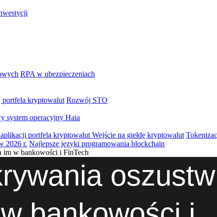
nwestycji
iowych
RPA w ubezpieczeniach
portfela kryptowalut
Rozwój STO
y system operacyjny Haia
aplikacji portfela kryptowalut
Wejście na giełdę kryptowalut
Tokenizac
w 2026 r.
Najlepsze języki programowania blockchain
 im w bankowości i FinTech
ywania oszustw 
 w bankowości i