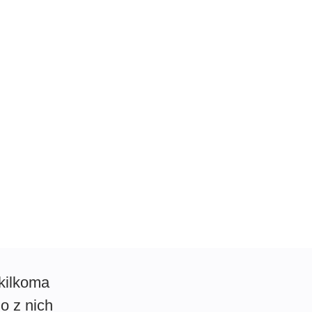
kilkoma
o z nich