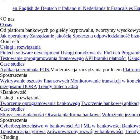
en
English
de
Deutsch
it
Italiano
nl
Nederlands
fr
Français
es
Es
O nas
O nas
Od platform bankowych po giełdy kryptowalut, tworzymy wysokowydajn
Jak operujemy
Zarządzanie jakością
Społeczna odpowiedzialność bizn
FinTech
Usługi i rozwiązania
Fintech software development
Usługi doradztwa ds. FinTech
Programi
Testowanie oprogramowania finansowego
API bramki płatności
Usług
Case studies
Aplikacja terminala POS
Modernizacja zarządzania portfelem
Platform
Spostrzeżenia
Wykrywanie oszustw finansowych
Monitorowanie transakcji w kont
przepisami DORA
Trendy fintech 2026
Bankowość
Usługi i rozwiązania
Tworzenie oprogramowania bankowego
Tworzenie bankowej aplikacj
Case studies
Ekosystem e-płatności
Otwarta platforma bankowa
Wdrożenie jeziora
Spostrzeżenia
Cyberbezpieczeństwo w bankowości
AI i ML w bankowości
Bankowo
Transformacja cyfrowa
Zrównoważony rozwój w bankowości
Trendy
Trading