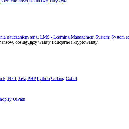
Nieruchomości
Rolnictwo
Turystyka
ania nauczaniem (ang. LMS - Learning Management System)
System re
inansów, obsługujący waluty fiducjarne i kryptowaluty
ack
.NET
Java
PHP
Python
Golang
Cobol
hopify
UiPath