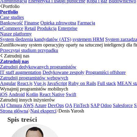
Administracja
Energetyka i usługi publiczne
Ropa i gaz
Budownictwo
Portfolio
Portfolio
Case studies
Bankowość
Finanse
Opieka zdrowotna
Farmacja
eCommerce
Retail
Produkcja
Enterprise
Nasze platformy
System śledzenia kandydatów (ATS)
systemem HRM
System zarządz
Zunifikowany system operacyjny oparty na sztucznej inteligencji dla f
Przeczytaj studium przypadku
Zatrudnij nas
Zatrudnij nas
Zatrudnij dedykowanych programistów
IT staff augmentation
Dedykowane zespoły
Programiści offshore
Zatrudnij programistów webowych
Angular
React.js
Vue.js
JavaScript
Ruby on Rails
Full stack
MEAN st
Wynajmij programistów mobilnych
iOS
Android
Kotlin
React Native
Swift
Zatrudnij innych inżynierów
AI
Chmura
AWS
Azure
DevOps
QA
FinTech
SAP
Odoo
Salesforce
S
Strona główna
Nasi eksperci
Denis Yarosh
Spis treści