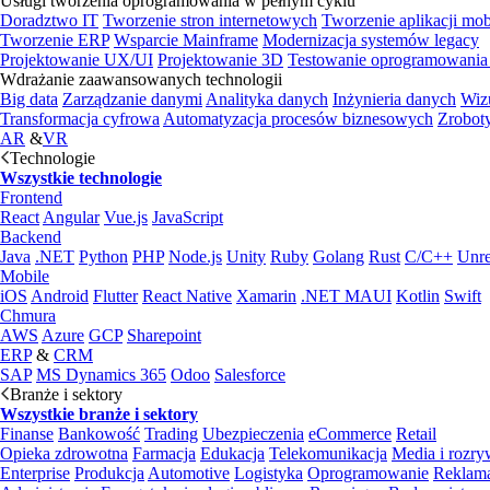
Usługi tworzenia oprogramowania w pełnym cyklu
Doradztwo IT
Tworzenie stron internetowych
Tworzenie aplikacji mo
Tworzenie ERP
Wsparcie Mainframe
Modernizacja systemów legacy
Projektowanie UX/UI
Projektowanie 3D
Testowanie oprogramowania
Wdrażanie zaawansowanych technologii
Big data
Zarządzanie danymi
Analityka danych
Inżynieria danych
Wiz
Transformacja cyfrowa
Automatyzacja procesów biznesowych
Zrobot
AR
&
VR
Technologie
Wszystkie technologie
Frontend
React
Angular
Vue.js
JavaScript
Backend
Java
.NET
Python
PHP
Node.js
Unity
Ruby
Golang
Rust
C/C++
Unre
Mobile
iOS
Android
Flutter
React Native
Xamarin
.NET MAUI
Kotlin
Swift
Chmura
AWS
Azure
GCP
Sharepoint
ERP
&
CRM
SAP
MS Dynamics 365
Odoo
Salesforce
Branże i sektory
Wszystkie branże i sektory
Finanse
Bankowość
Trading
Ubezpieczenia
eCommerce
Retail
Opieka zdrowotna
Farmacja
Edukacja
Telekomunikacja
Media i rozr
Enterprise
Produkcja
Automotive
Logistyka
Oprogramowanie
Reklama