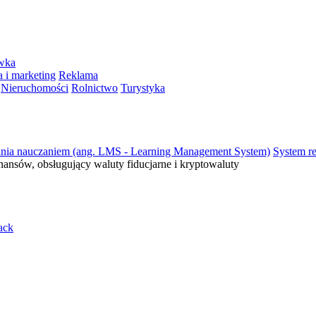
ywka
 i marketing
Reklama
Nieruchomości
Rolnictwo
Turystyka
ania nauczaniem (ang. LMS - Learning Management System)
System re
inansów, obsługujący waluty fiducjarne i kryptowaluty
ack