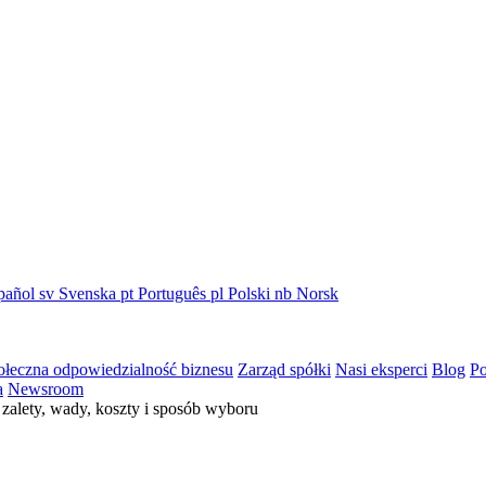
pañol
sv
Svenska
pt
Português
pl
Polski
nb
Norsk
ołeczna odpowiedzialność biznesu
Zarząd spółki
Nasi eksperci
Blog
Po
a
Newsroom
zalety, wady, koszty i sposób wyboru