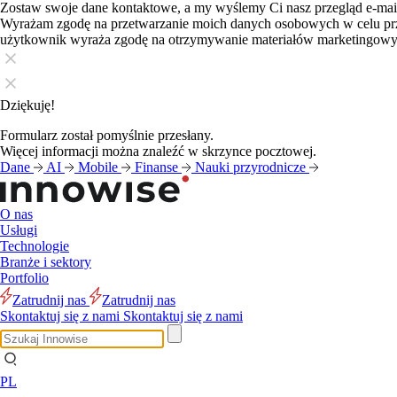
Zostaw swoje dane kontaktowe, a my wyślemy Ci nasz przegląd e-ma
Wyrażam zgodę na przetwarzanie moich danych osobowych w celu pr
użytkownik wyraża zgodę na otrzymywanie materiałów marketingow
Dziękuję!
Formularz został pomyślnie przesłany.
Więcej informacji można znaleźć w skrzynce pocztowej.
Dane
AI
Mobile
Finanse
Nauki przyrodnicze
O nas
Usługi
Technologie
Branże i sektory
Blog
Portfolio
Zatrudnij nas
Zatrudnij nas
Skontaktuj się z nami
Skontaktuj się z nami
PL