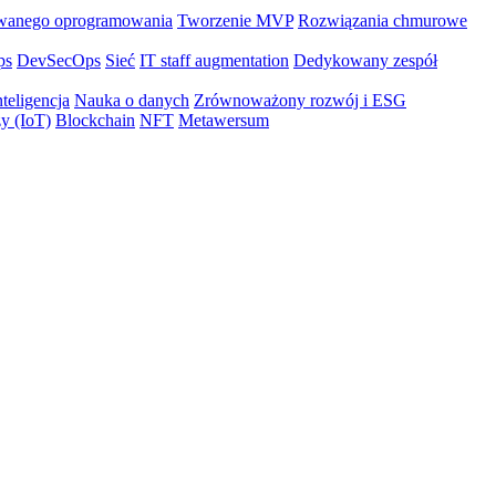
wanego oprogramowania
Tworzenie MVP
Rozwiązania chmurowe
ps
DevSecOps
Sieć
IT staff augmentation
Dedykowany zespół
teligencja
Nauka o danych
Zrównoważony rozwój i ESG
zy (IoT)
Blockchain
NFT
Metawersum