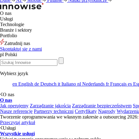
Dane
AI
Mobile
Finanse
Nauki przyrodnicze
O nas
Usługi
Technologie
Branże i sektory
Portfolio
Zatrudnij nas
Skontaktuj się z nami
pl
Polski
Wybierz język
en
English
de
Deutsch
it
Italiano
nl
Nederlands
fr
Français
es
Es
O nas
O nas
Jak operujemy
Zarządzanie jakością
Zarządzanie bezpieczeństwem
Sp
Nasze referencje
Partnerzy techniczni
Certyfikaty
Nagrody
Wydarzeni
Tworzenie oprogramowania we własnym zakresie a outsourcing 2026: 
Przeczytaj artykuł
Usługi
Wszystkie usługi