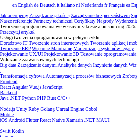
en
English
de
Deutsch
it
Italiano
nl
Nederlands
fr
Français
es
Es
Jak operujemy
Zarządzanie jakością
Zarządzanie bezpieczeństwem
Sp
Nasze referencje
Partnerzy techniczni
Certyfikaty
Nagrody
Wydarzeni
Tworzenie oprogramowania we własnym zakresie a outsourcing 2026: 
Przeczytaj artykuł
Usługi tworzenia oprogramowania w pełnym cyklu
Doradztwo IT
Tworzenie stron internetowych
Tworzenie aplikacji mo
Tworzenie ERP
Wsparcie Mainframe
Modernizacja systemów legacy
Projektowanie UX/UI
Projektowanie 3D
Testowanie oprogramowania
Wdrażanie zaawansowanych technologii
Big data
Zarządzanie danymi
Analityka danych
Inżynieria danych
Wiz
Transformacja cyfrowa
Automatyzacja procesów biznesowych
Zrobot
Frontend
React
Angular
Vue.js
JavaScript
Backend
Java
.NET
Python
PHP
Rust
C/C++
Node.js
Unity
Ruby
Golang
Unreal Engine
Cobol
Mobile
iOS
Android
Flutter
React Native
Xamarin
.NET MAUI
Swift
Kotlin
Chmura