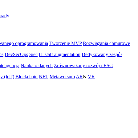
rady
wanego oprogramowania
Tworzenie MVP
Rozwiązania chmurowe
ps
DevSecOps
Sieć
IT staff augmentation
Dedykowany zespół
teligencja
Nauka o danych
Zrównoważony rozwój i ESG
zy (IoT)
Blockchain
NFT
Metawersum
AR
&
VR