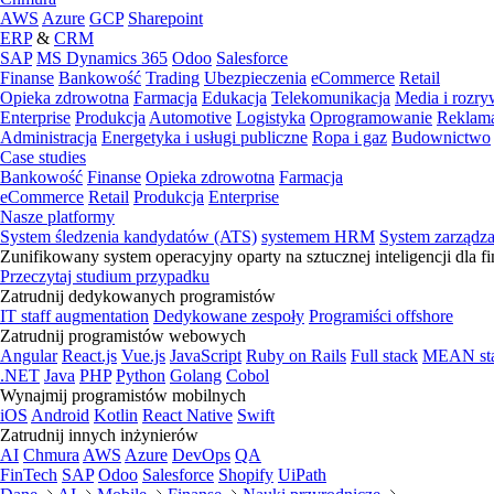
AWS
Azure
GCP
Sharepoint
ERP
&
CRM
SAP
MS Dynamics 365
Odoo
Salesforce
Finanse
Bankowość
Trading
Ubezpieczenia
eCommerce
Retail
Opieka zdrowotna
Farmacja
Edukacja
Telekomunikacja
Media i rozr
Enterprise
Produkcja
Automotive
Logistyka
Oprogramowanie
Reklama
Administracja
Energetyka i usługi publiczne
Ropa i gaz
Budownictwo
Case studies
Bankowość
Finanse
Opieka zdrowotna
Farmacja
eCommerce
Retail
Produkcja
Enterprise
Nasze platformy
System śledzenia kandydatów (ATS)
systemem HRM
System zarządz
Zunifikowany system operacyjny oparty na sztucznej inteligencji dla f
Przeczytaj studium przypadku
Zatrudnij dedykowanych programistów
IT staff augmentation
Dedykowane zespoły
Programiści offshore
Zatrudnij programistów webowych
Angular
React.js
Vue.js
JavaScript
Ruby on Rails
Full stack
MEAN st
.NET
Java
PHP
Python
Golang
Cobol
Wynajmij programistów mobilnych
iOS
Android
Kotlin
React Native
Swift
Zatrudnij innych inżynierów
AI
Chmura
AWS
Azure
DevOps
QA
FinTech
SAP
Odoo
Salesforce
Shopify
UiPath