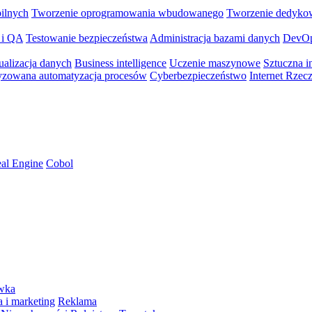
bilnych
Tworzenie oprogramowania wbudowanego
Tworzenie dedyko
 i QA
Testowanie bezpieczeństwa
Administracja bazami danych
DevO
ualizacja danych
Business intelligence
Uczenie maszynowe
Sztuczna in
yzowana automatyzacja procesów
Cyberbezpieczeństwo
Internet Rzec
al Engine
Cobol
ywka
 i marketing
Reklama