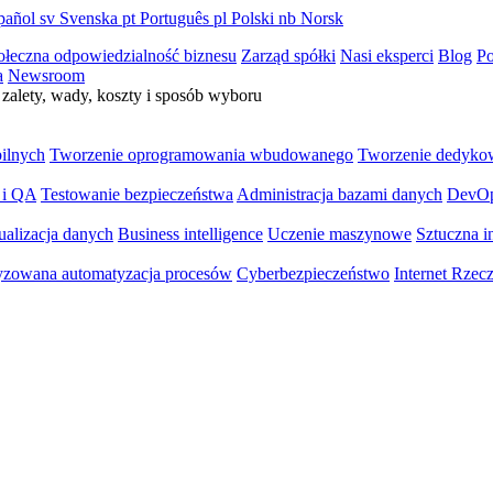
pañol
sv
Svenska
pt
Português
pl
Polski
nb
Norsk
ołeczna odpowiedzialność biznesu
Zarząd spółki
Nasi eksperci
Blog
Po
a
Newsroom
zalety, wady, koszty i sposób wyboru
bilnych
Tworzenie oprogramowania wbudowanego
Tworzenie dedyko
 i QA
Testowanie bezpieczeństwa
Administracja bazami danych
DevO
ualizacja danych
Business intelligence
Uczenie maszynowe
Sztuczna in
yzowana automatyzacja procesów
Cyberbezpieczeństwo
Internet Rzec