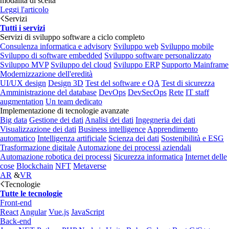
modalità di scelta
Leggi l'articolo
Servizi
Tutti i servizi
Servizi di sviluppo software a ciclo completo
Consulenza informatica e advisory
Sviluppo web
Sviluppo mobile
Sviluppo di software embedded
Sviluppo software personalizzato
Sviluppo MVP
Sviluppo del cloud
Sviluppo ERP
Supporto Mainframe
Modernizzazione dell'eredità
UI/UX design
Design 3D
Test del software e QA
Test di sicurezza
Amministrazione del database
DevOps
DevSecOps
Rete
IT staff
augmentation
Un team dedicato
Implementazione di tecnologie avanzate
Big data
Gestione dei dati
Analisi dei dati
Ingegneria dei dati
Visualizzazione dei dati
Business intelligence
Apprendimento
automatico
Intelligenza artificiale
Scienza dei dati
Sostenibilità e ESG
Trasformazione digitale
Automazione dei processi aziendali
Automazione robotica dei processi
Sicurezza informatica
Internet delle
cose
Blockchain
NFT
Metaverse
AR
&
VR
Tecnologie
Tutte le tecnologie
Front-end
React
Angular
Vue.js
JavaScript
Back-end