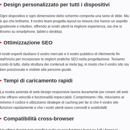
Design personalizzato per tutti i dispositivi
Ogni dispositivo e ogni dimensione dello schermo comporta una serie di sfide. Ma
è qui che brilliamo. Il nostro team progetta layout su misura che hanno un aspetto
gradevole e intuitivo, offrendo ai vostri utenti la migliore esperienza, sia che si
trovino su smartphone, tablet o desktop.
Ottimizzazione SEO
I nostri esperti studiano il vostro mercato e il vostro pubblico di riferimento fin
dall'inizio per incorporare le migliori pratiche SEO nella progettazione. Teniamo
conto di tutto, dalla struttura dei contenuti ai meta tag, in modo che il vostro sito sia
ben posizionato e visibile alle persone giuste.
Tempi di caricamento rapidi
La nostra azienda di web design responsive lavora duramente per creare siti web
che offrano velocità e funzionalità impeccabili. Comprimiamo i file, riduciamo al
minimo il codice e utilizziamo strategie di caching per far sì che il vostro sito
funzioni rapidamente e che i vostri utenti siano coinvolti e soddisfatti.
Compatibilità cross-browser
Un ottimo design non significa nulla se non funziona bene su tutti i browser.