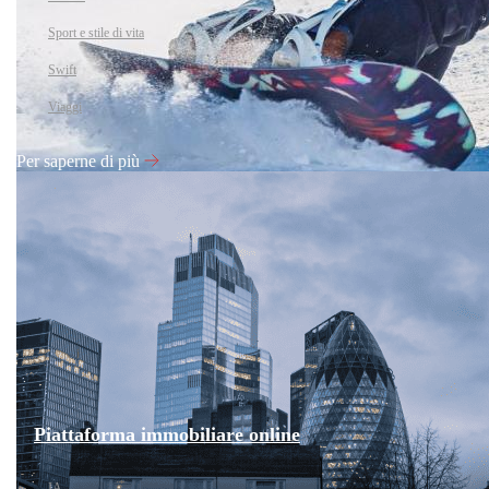
Sport e stile di vita
Swift
Viaggi
Per saperne di più
Piattaforma immobiliare online
IA