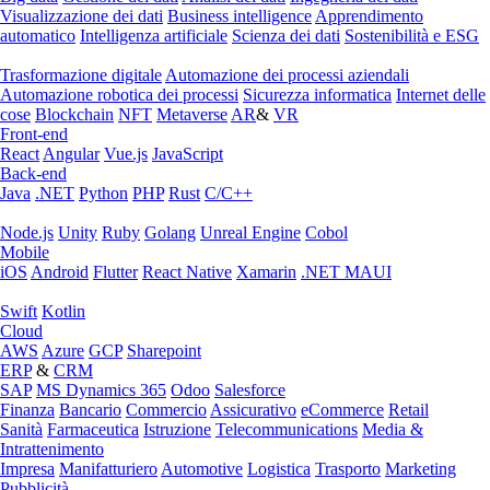
Visualizzazione dei dati
Business intelligence
Apprendimento
automatico
Intelligenza artificiale
Scienza dei dati
Sostenibilità e ESG
Trasformazione digitale
Automazione dei processi aziendali
Automazione robotica dei processi
Sicurezza informatica
Internet delle
cose
Blockchain
NFT
Metaverse
AR
&
VR
Front-end
React
Angular
Vue.js
JavaScript
Back-end
Java
.NET
Python
PHP
Rust
C/C++
Node.js
Unity
Ruby
Golang
Unreal Engine
Cobol
Mobile
iOS
Android
Flutter
React Native
Xamarin
.NET MAUI
Swift
Kotlin
Cloud
AWS
Azure
GCP
Sharepoint
ERP
&
CRM
SAP
MS Dynamics 365
Odoo
Salesforce
Finanza
Bancario
Commercio
Assicurativo
eCommerce
Retail
Sanità
Farmaceutica
Istruzione
Telecommunications
Media &
Intrattenimento
Impresa
Manifatturiero
Automotive
Logistica
Trasporto
Marketing
Pubblicità