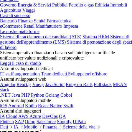
Governo
Energia & Servizi Pubblici
Petrolio e gas
Edilizia
Immobili
Agricoltura
Viaggi
Casi di successo
Bancario
Finanza
Sanità
Farmaceutica
eCommerce
Retail
Manifatturiero
Impresa
Le nostre piattaforme
Sistema di tracciamento dei candidati (ATS)
Sistema HRM
Sistema di
gestione dell'apprendimento (LMS)
Sistema di prenotazione degli spazi
di lavoro
Sistema operativo finanziario basato sull'intelligenza artificiale
unificato per valute tradizionali e criptovalute
Leggi il caso di studio
Assumi sviluppatori dedicati
IT staff augmentation
Team dedicati
Sviluppatori offshore
Assumi sviluppatori web
Angular
React.js
Vue.js
JavaScript
Ruby on Rails
Full stack
MEAN
stack
.NET
Java
PHP
Python
Golang
Cobol
Assumi sviluppatori mobile
iOS
Android
Kotlin
React Native
Swift
Assumi altri ingegneri
IA
Cloud
AWS
Azure
DevOps
QA
Fintech
SAP
Odoo
Salesforce
Shopify
UiPath
Dati
IA
Mobile
Finanza
Scienze della vita