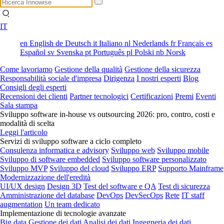
IT
en
English
de
Deutsch
it
Italiano
nl
Nederlands
fr
Français
es
Español
sv
Svenska
pt
Português
pl
Polski
nb
Norsk
Come lavoriamo
Gestione della qualità
Gestione della sicurezza
Responsabilità sociale d'impresa
Dirigenza
I nostri esperti
Blog
Consigli degli esperti
Recensioni dei clienti
Partner tecnologici
Certificazioni
Premi
Eventi
Sala stampa
Sviluppo software in-house vs outsourcing 2026: pro, contro, costi e
modalità di scelta
Leggi l'articolo
Servizi di sviluppo software a ciclo completo
Consulenza informatica e advisory
Sviluppo web
Sviluppo mobile
Sviluppo di software embedded
Sviluppo software personalizzato
Sviluppo MVP
Sviluppo del cloud
Sviluppo ERP
Supporto Mainframe
Modernizzazione dell'eredità
UI/UX design
Design 3D
Test del software e QA
Test di sicurezza
Amministrazione del database
DevOps
DevSecOps
Rete
IT staff
augmentation
Un team dedicato
Implementazione di tecnologie avanzate
Big data
Gestione dei dati
Analisi dei dati
Ingegneria dei dati