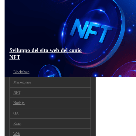
Sviluppo del sito web del conio
NFT
Blockchain
Marketplace
NFT
Node.js
QA
React
Web