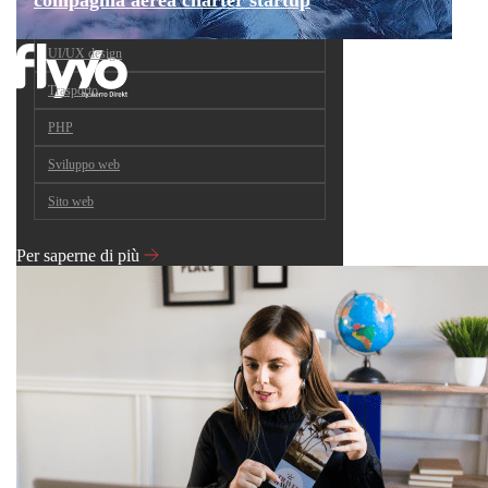
UI/UX design
Trasporto
PHP
Sviluppo web
Sito web
Per saperne di più