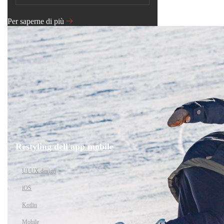
Per saperne di più
Restyling dell'app mobile
UI/UX design
iOS
Kotlin
Mobile