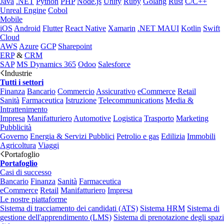
Java
.NET
Python
PHP
Node.js
Unity
Ruby
Golang
Rust
C/C++
Unreal Engine
Cobol
Mobile
iOS
Android
Flutter
React Native
Xamarin
.NET MAUI
Kotlin
Swift
Cloud
AWS
Azure
GCP
Sharepoint
ERP
&
CRM
SAP
MS Dynamics 365
Odoo
Salesforce
Industrie
Tutti i settori
Finanza
Bancario
Commercio
Assicurativo
eCommerce
Retail
Sanità
Farmaceutica
Istruzione
Telecommunications
Media &
Intrattenimento
Impresa
Manifatturiero
Automotive
Logistica
Trasporto
Marketing
Pubblicità
Governo
Energia & Servizi Pubblici
Petrolio e gas
Edilizia
Immobili
Agricoltura
Viaggi
Portafoglio
Portafoglio
Casi di successo
Bancario
Finanza
Sanità
Farmaceutica
eCommerce
Retail
Manifatturiero
Impresa
Le nostre piattaforme
Sistema di tracciamento dei candidati (ATS)
Sistema HRM
Sistema di
gestione dell'apprendimento (LMS)
Sistema di prenotazione degli spazi