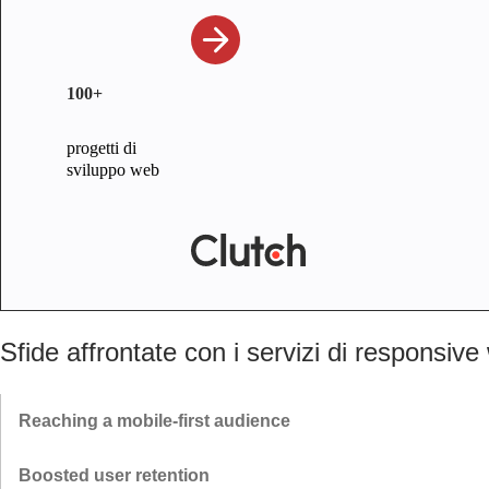
100+
progetti di
sviluppo web
Sfide affrontate con i servizi di responsiv
Reaching a mobile-first audience
Grazie ai nostri servizi di responsive web design, adattiamo il vostro
Boosted user retention