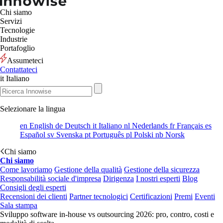
Chi siamo
Servizi
Tecnologie
Industrie
Portafoglio
Assumeteci
Contattateci
it
Italiano
Selezionare la lingua
en
English
de
Deutsch
it
Italiano
nl
Nederlands
fr
Français
es
Español
sv
Svenska
pt
Português
pl
Polski
nb
Norsk
Chi siamo
Chi siamo
Come lavoriamo
Gestione della qualità
Gestione della sicurezza
Responsabilità sociale d'impresa
Dirigenza
I nostri esperti
Blog
Consigli degli esperti
Recensioni dei clienti
Partner tecnologici
Certificazioni
Premi
Eventi
Sala stampa
Sviluppo software in-house vs outsourcing 2026: pro, contro, costi e