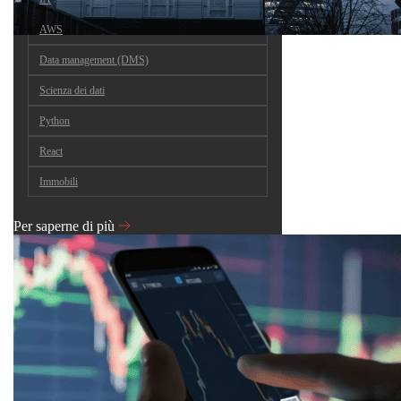
AWS
Data management (DMS)
Scienza dei dati
Python
React
Immobili
Per saperne di più