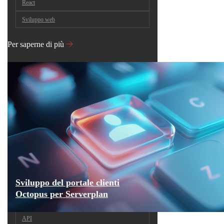
React
Sviluppo web
Per saperne di più
Sviluppo del portale clienti
Octopus per Serverplan
API