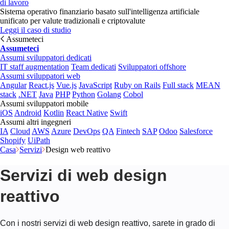
di lavoro
Sistema operativo finanziario basato sull'intelligenza artificiale
unificato per valute tradizionali e criptovalute
Leggi il caso di studio
Assumeteci
Assumeteci
Assumi sviluppatori dedicati
IT staff augmentation
Team dedicati
Sviluppatori offshore
Assumi sviluppatori web
Angular
React.js
Vue.js
JavaScript
Ruby on Rails
Full stack
MEAN
stack
.NET
Java
PHP
Python
Golang
Cobol
Assumi sviluppatori mobile
iOS
Android
Kotlin
React Native
Swift
Assumi altri ingegneri
IA
Cloud
AWS
Azure
DevOps
QA
Fintech
SAP
Odoo
Salesforce
Shopify
UiPath
Casa
Servizi
Design web reattivo
Servizi di web design
reattivo
Con i nostri servizi di web design reattivo, sarete in grado di