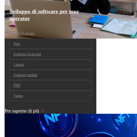
Sviluppo di software per tour
operator
UI/UX design
Dart
Sviluppo front-end
Laravel
Sviluppo mobile
PHP
Viaggi
Per saperne di più