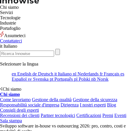
Chi siamo
Servizi
Tecnologie
Industrie
Portafoglio
Assumeteci
Contattateci
it
Italiano
Selezionare la lingua
en
English
de
Deutsch
it
Italiano
nl
Nederlands
fr
Français
es
Español
sv
Svenska
pt
Português
pl
Polski
nb
Norsk
Chi siamo
Chi siamo
Come lavoriamo
Gestione della qualità
Gestione della sicurezza
Responsabilità sociale d'impresa
Dirigenza
I nostri esperti
Blog
Consigli degli esperti
Recensioni dei clienti
Partner tecnologici
Certificazioni
Premi
Eventi
Sala stampa
Sviluppo software in-house vs outsourcing 2026: pro, contro, costi e