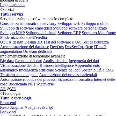
modalità di scelta
Leggi l'articolo
Servizi
Tutti i servizi
Servizi di sviluppo software a ciclo completo
Consulenza informatica e advisory
Sviluppo web
Sviluppo mobile
Sviluppo di software embedded
Sviluppo software personalizzato
Sviluppo MVP
Sviluppo del cloud
Sviluppo ERP
Supporto Mainframe
Modernizzazione dell'eredità
UI/UX design
Design 3D
Test del software e QA
Test di sicurezza
Amministrazione del database
DevOps
DevSecOps
Rete
IT staff
augmentation
Un team dedicato
Implementazione di tecnologie avanzate
Big data
Gestione dei dati
Analisi dei dati
Ingegneria dei dati
Visualizzazione dei dati
Business intelligence
Apprendimento
automatico
Intelligenza artificiale
Scienza dei dati
Sostenibilità e ESG
Trasformazione digitale
Automazione dei processi aziendali
Automazione robotica dei processi
Sicurezza informatica
Internet delle
cose
Blockchain
NFT
Metaverse
AR
&
VR
Tecnologie
Tutte le tecnologie
Front-end
React
Angular
Vue.js
JavaScript
Back-end