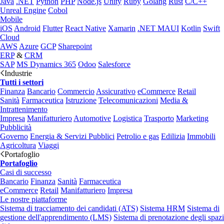
Java
.NET
Python
PHP
Node.js
Unity
Ruby
Golang
Rust
C/C++
Unreal Engine
Cobol
Mobile
iOS
Android
Flutter
React Native
Xamarin
.NET MAUI
Kotlin
Swift
Cloud
AWS
Azure
GCP
Sharepoint
ERP
&
CRM
SAP
MS Dynamics 365
Odoo
Salesforce
Industrie
Tutti i settori
Finanza
Bancario
Commercio
Assicurativo
eCommerce
Retail
Sanità
Farmaceutica
Istruzione
Telecomunicazioni
Media &
Intrattenimento
Impresa
Manifatturiero
Automotive
Logistica
Trasporto
Marketing
Pubblicità
Governo
Energia & Servizi Pubblici
Petrolio e gas
Edilizia
Immobili
Agricoltura
Viaggi
Portafoglio
Portafoglio
Casi di successo
Bancario
Finanza
Sanità
Farmaceutica
eCommerce
Retail
Manifatturiero
Impresa
Le nostre piattaforme
Sistema di tracciamento dei candidati (ATS)
Sistema HRM
Sistema di
gestione dell'apprendimento (LMS)
Sistema di prenotazione degli spazi