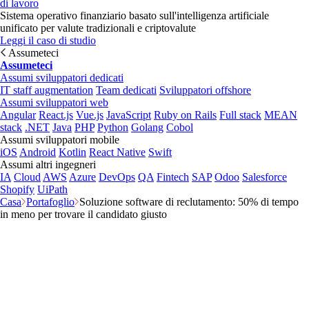
di lavoro
Sistema operativo finanziario basato sull'intelligenza artificiale
unificato per valute tradizionali e criptovalute
Leggi il caso di studio
Assumeteci
Assumeteci
Assumi sviluppatori dedicati
IT staff augmentation
Team dedicati
Sviluppatori offshore
Assumi sviluppatori web
Angular
React.js
Vue.js
JavaScript
Ruby on Rails
Full stack
MEAN
stack
.NET
Java
PHP
Python
Golang
Cobol
Assumi sviluppatori mobile
iOS
Android
Kotlin
React Native
Swift
Assumi altri ingegneri
IA
Cloud
AWS
Azure
DevOps
QA
Fintech
SAP
Odoo
Salesforce
Shopify
UiPath
Casa
Portafoglio
Soluzione software di reclutamento: 50% di tempo
in meno per trovare il candidato giusto
Soluzione software di reclutamento:
50% di tempo in meno per trovare il
candidato giusto