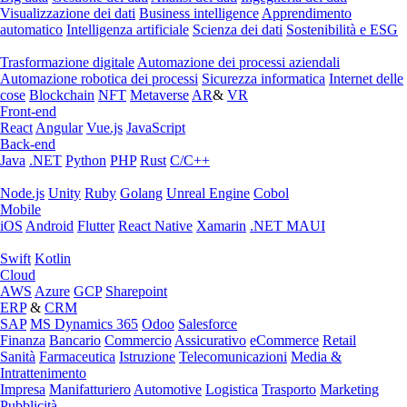
Visualizzazione dei dati
Business intelligence
Apprendimento
automatico
Intelligenza artificiale
Scienza dei dati
Sostenibilità e ESG
Trasformazione digitale
Automazione dei processi aziendali
Automazione robotica dei processi
Sicurezza informatica
Internet delle
cose
Blockchain
NFT
Metaverse
AR
&
VR
Front-end
React
Angular
Vue.js
JavaScript
Back-end
Java
.NET
Python
PHP
Rust
C/C++
Node.js
Unity
Ruby
Golang
Unreal Engine
Cobol
Mobile
iOS
Android
Flutter
React Native
Xamarin
.NET MAUI
Swift
Kotlin
Cloud
AWS
Azure
GCP
Sharepoint
ERP
&
CRM
SAP
MS Dynamics 365
Odoo
Salesforce
Finanza
Bancario
Commercio
Assicurativo
eCommerce
Retail
Sanità
Farmaceutica
Istruzione
Telecomunicazioni
Media &
Intrattenimento
Impresa
Manifatturiero
Automotive
Logistica
Trasporto
Marketing
Pubblicità