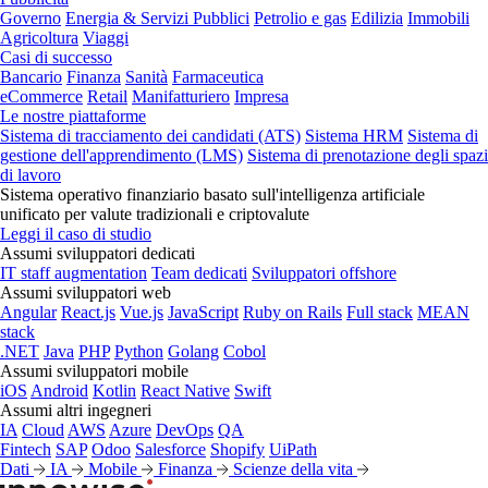
Governo
Energia & Servizi Pubblici
Petrolio e gas
Edilizia
Immobili
Agricoltura
Viaggi
Casi di successo
Bancario
Finanza
Sanità
Farmaceutica
eCommerce
Retail
Manifatturiero
Impresa
Le nostre piattaforme
Sistema di tracciamento dei candidati (ATS)
Sistema HRM
Sistema di
gestione dell'apprendimento (LMS)
Sistema di prenotazione degli spazi
di lavoro
Sistema operativo finanziario basato sull'intelligenza artificiale
unificato per valute tradizionali e criptovalute
Leggi il caso di studio
Assumi sviluppatori dedicati
IT staff augmentation
Team dedicati
Sviluppatori offshore
Assumi sviluppatori web
Angular
React.js
Vue.js
JavaScript
Ruby on Rails
Full stack
MEAN
stack
.NET
Java
PHP
Python
Golang
Cobol
Assumi sviluppatori mobile
iOS
Android
Kotlin
React Native
Swift
Assumi altri ingegneri
IA
Cloud
AWS
Azure
DevOps
QA
Fintech
SAP
Odoo
Salesforce
Shopify
UiPath
Dati
IA
Mobile
Finanza
Scienze della vita