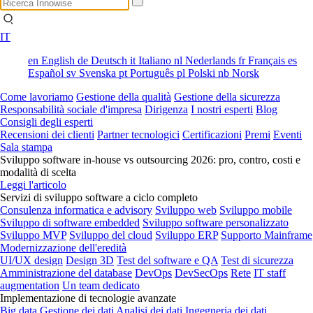
IT
en
English
de
Deutsch
it
Italiano
nl
Nederlands
fr
Français
es
Español
sv
Svenska
pt
Português
pl
Polski
nb
Norsk
Come lavoriamo
Gestione della qualità
Gestione della sicurezza
Responsabilità sociale d'impresa
Dirigenza
I nostri esperti
Blog
Consigli degli esperti
Recensioni dei clienti
Partner tecnologici
Certificazioni
Premi
Eventi
Sala stampa
Sviluppo software in-house vs outsourcing 2026: pro, contro, costi e
modalità di scelta
Leggi l'articolo
Servizi di sviluppo software a ciclo completo
Consulenza informatica e advisory
Sviluppo web
Sviluppo mobile
Sviluppo di software embedded
Sviluppo software personalizzato
Sviluppo MVP
Sviluppo del cloud
Sviluppo ERP
Supporto Mainframe
Modernizzazione dell'eredità
UI/UX design
Design 3D
Test del software e QA
Test di sicurezza
Amministrazione del database
DevOps
DevSecOps
Rete
IT staff
augmentation
Un team dedicato
Implementazione di tecnologie avanzate
Big data
Gestione dei dati
Analisi dei dati
Ingegneria dei dati