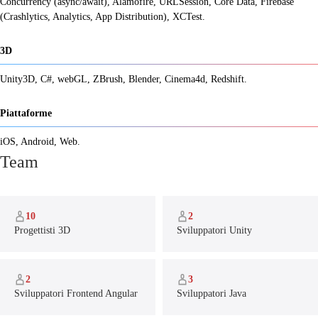
Concurrency (async/await), Alamofire, URLSession, Core Data, Firebase
(Crashlytics, Analytics, App Distribution), XCTest.
3D
Unity3D, C#, webGL, ZBrush, Blender, Cinema4d, Redshift.
Piattaforme
iOS, Android, Web.
Team
10
2
Progettisti 3D
Sviluppatori Unity
2
3
Sviluppatori Frontend Angular
Sviluppatori Java