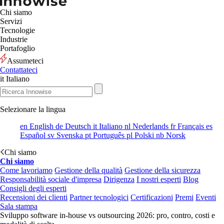
Chi siamo
Servizi
Tecnologie
Industrie
Portafoglio
Assumeteci
Contattateci
it
Italiano
Selezionare la lingua
en
English
de
Deutsch
it
Italiano
nl
Nederlands
fr
Français
es
Español
sv
Svenska
pt
Português
pl
Polski
nb
Norsk
Chi siamo
Chi siamo
Come lavoriamo
Gestione della qualità
Gestione della sicurezza
Responsabilità sociale d'impresa
Dirigenza
I nostri esperti
Blog
Consigli degli esperti
Recensioni dei clienti
Partner tecnologici
Certificazioni
Premi
Eventi
Sala stampa
Sviluppo software in-house vs outsourcing 2026: pro, contro, costi e