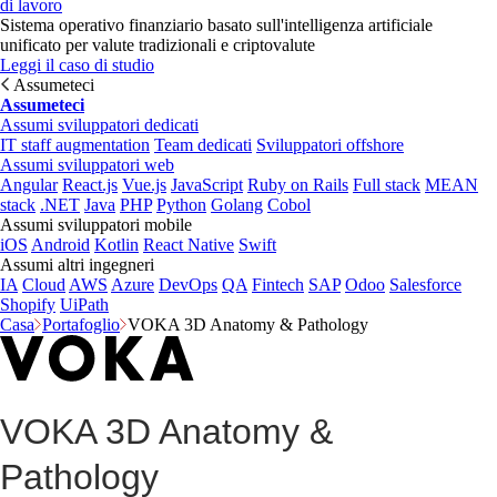
di lavoro
Sistema operativo finanziario basato sull'intelligenza artificiale
unificato per valute tradizionali e criptovalute
Leggi il caso di studio
Assumeteci
Assumeteci
Assumi sviluppatori dedicati
IT staff augmentation
Team dedicati
Sviluppatori offshore
Assumi sviluppatori web
Angular
React.js
Vue.js
JavaScript
Ruby on Rails
Full stack
MEAN
stack
.NET
Java
PHP
Python
Golang
Cobol
Assumi sviluppatori mobile
iOS
Android
Kotlin
React Native
Swift
Assumi altri ingegneri
IA
Cloud
AWS
Azure
DevOps
QA
Fintech
SAP
Odoo
Salesforce
Shopify
UiPath
Casa
Portafoglio
VOKA 3D Anatomy & Pathology
VOKA 3D Anatomy &
Pathology