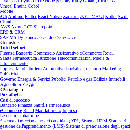
Java
.NET
Python
PHP
Node.js
Unity
Ruby
Golang
Rust
C/C++
Unreal Engine
Cobol
Mobile
iOS
Android
Flutter
React Native
Xamarin
.NET MAUI
Kotlin
Swift
Cloud
AWS
Azure
GCP
Sharepoint
ERP
&
CRM
SAP
MS Dynamics 365
Odoo
Salesforce
Industrie
Tutti i settori
Finanza
Bancario
Commercio
Assicurativo
eCommerce
Retail
Sanità
Farmaceutica
Istruzione
Telecomunicazioni
Media &
Intrattenimento
Impresa
Manifatturiero
Automotive
Logistica
Trasporto
Marketing
Pubblicità
Governo
Energia & Servizi Pubblici
Petrolio e gas
Edilizia
Immobili
Agricoltura
Viaggi
Portafoglio
Portafoglio
Casi di successo
Bancario
Finanza
Sanità
Farmaceutica
eCommerce
Retail
Manifatturiero
Impresa
Le nostre piattaforme
Sistema di tracciamento dei candidati (ATS)
Sistema HRM
Sistema di
gestione dell'apprendimento (LMS)
Sistema di prenotazione degli spazi