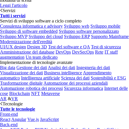
modalità di scelta
Leggi l'articolo
Servizi
Tutti i servizi
Servizi di sviluppo software a ciclo completo
Consulenza informatica e advisory
Sviluppo web
Sviluppo mobile
Sviluppo di software embedded
Sviluppo software personalizzato
Sviluppo MVP
Sviluppo del cloud
Sviluppo ERP
Supporto Mainframe
Modernizzazione dell'eredità
UI/UX design
Design 3D
Test del software e QA
Test di sicurezza
Amministrazione del database
DevOps
DevSecOps
Rete
IT staff
augmentation
Un team dedicato
Implementazione di tecnologie avanzate
Big data
Gestione dei dati
Analisi dei dati
Ingegneria dei dati
Visualizzazione dei dati
Business intelligence
Apprendimento
automatico
Intelligenza artificiale
Scienza dei dati
Sostenibilità e ESG
Trasformazione digitale
Automazione dei processi aziendali
Automazione robotica dei processi
Sicurezza informatica
Internet delle
cose
Blockchain
NFT
Metaverse
AR
&
VR
Tecnologie
Tutte le tecnologie
Front-end
React
Angular
Vue.js
JavaScript
Back-end