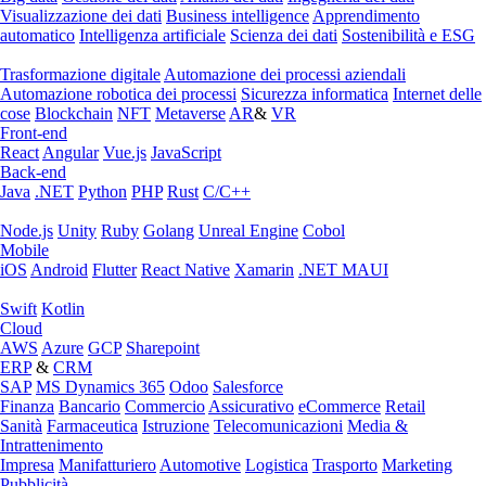
Visualizzazione dei dati
Business intelligence
Apprendimento
automatico
Intelligenza artificiale
Scienza dei dati
Sostenibilità e ESG
Trasformazione digitale
Automazione dei processi aziendali
Automazione robotica dei processi
Sicurezza informatica
Internet delle
cose
Blockchain
NFT
Metaverse
AR
&
VR
Front-end
React
Angular
Vue.js
JavaScript
Back-end
Java
.NET
Python
PHP
Rust
C/C++
Node.js
Unity
Ruby
Golang
Unreal Engine
Cobol
Mobile
iOS
Android
Flutter
React Native
Xamarin
.NET MAUI
Swift
Kotlin
Cloud
AWS
Azure
GCP
Sharepoint
ERP
&
CRM
SAP
MS Dynamics 365
Odoo
Salesforce
Finanza
Bancario
Commercio
Assicurativo
eCommerce
Retail
Sanità
Farmaceutica
Istruzione
Telecomunicazioni
Media &
Intrattenimento
Impresa
Manifatturiero
Automotive
Logistica
Trasporto
Marketing
Pubblicità