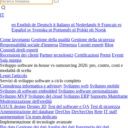
IT
en
English
de
Deutsch
it
Italiano
nl
Nederlands
fr
Français
es
Español
sv
Svenska
pt
Português
pl
Polski
nb
Norsk
Come lavoriamo
Gestione della qualità
Gestione della sicurezza
Responsabilità sociale d'impresa
Dirigenza
I nostri esperti
Blog
Consigli degli esperti
Recensioni dei clienti
Partner tecnologici
Certificazioni
Premi
Eventi
Sala stampa
Sviluppo software in-house vs outsourcing 2026: pro, contro, costi e
modalità di scelta
Leggi l'articolo
Servizi di sviluppo software a ciclo completo
Consulenza informatica e advisory
Sviluppo web
Sviluppo mobile
Sviluppo di software embedded
Sviluppo software personalizzato
Sviluppo MVP
Sviluppo del cloud
Sviluppo ERP
Supporto Mainframe
Modernizzazione dell'eredità
UI/UX design
Design 3D
Test del software e QA
Test di sicurezza
Amministrazione del database
DevOps
DevSecOps
Rete
IT staff
augmentation
Un team dedicato
Implementazione di tecnologie avanzate
Big data
Gestione dei dati
Analisi dei dati
Ingegneria dei dati