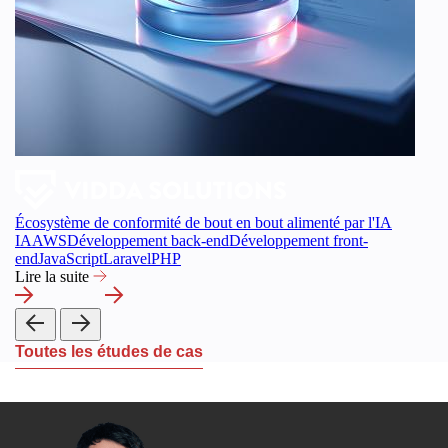
Écosystème de conformité de bout en bout alimenté par l'IA
IA
AWS
Développement back-end
Développement front-
end
JavaScript
Laravel
PHP
Lire la suite
Toutes les études de cas