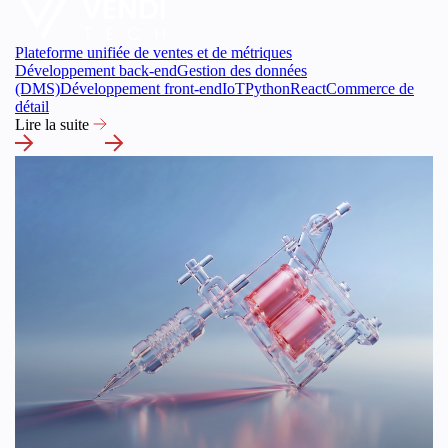
Plateforme unifiée de ventes et de métriques
Développement back-end
Gestion des données
(DMS)
Développement front-end
IoT
Python
React
Commerce de
détail
Lire la suite