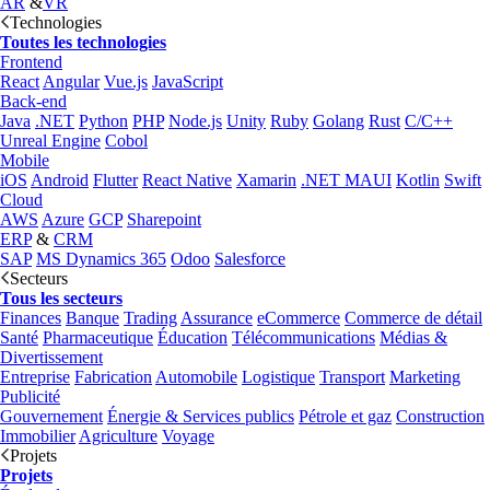
AR
&
VR
Technologies
Toutes les technologies
Frontend
React
Angular
Vue.js
JavaScript
Back-end
Java
.NET
Python
PHP
Node.js
Unity
Ruby
Golang
Rust
C/C++
Unreal Engine
Cobol
Mobile
iOS
Android
Flutter
React Native
Xamarin
.NET MAUI
Kotlin
Swift
Cloud
AWS
Azure
GCP
Sharepoint
ERP
&
CRM
SAP
MS Dynamics 365
Odoo
Salesforce
Secteurs
Tous les secteurs
Finances
Banque
Trading
Assurance
eCommerce
Commerce de détail
Santé
Pharmaceutique
Éducation
Télécommunications
Médias &
Divertissement
Entreprise
Fabrication
Automobile
Logistique
Transport
Marketing
Publicité
Gouvernement
Énergie & Services publics
Pétrole et gaz
Construction
Immobilier
Agriculture
Voyage
Projets
Projets