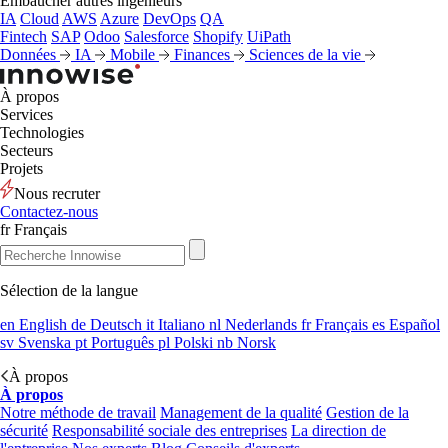
Embaucher autres ingénieurs
IA
Cloud
AWS
Azure
DevOps
QA
Fintech
SAP
Odoo
Salesforce
Shopify
UiPath
Données
IA
Mobile
Finances
Sciences de la vie
À propos
Services
Technologies
Secteurs
Projets
Nous recruter
Contactez-nous
fr
Français
Sélection de la langue
en
English
de
Deutsch
it
Italiano
nl
Nederlands
fr
Français
es
Español
sv
Svenska
pt
Português
pl
Polski
nb
Norsk
À propos
À propos
Notre méthode de travail
Management de la qualité
Gestion de la
sécurité
Responsabilité sociale des entreprises
La direction de