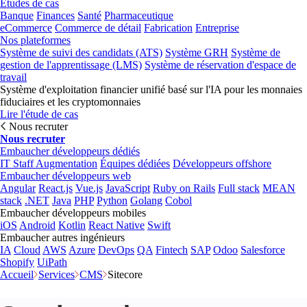
Études de cas
Banque
Finances
Santé
Pharmaceutique
eCommerce
Commerce de détail
Fabrication
Entreprise
Nos plateformes
Système de suivi des candidats (ATS)
Système GRH
Système de
gestion de l'apprentissage (LMS)
Système de réservation d'espace de
travail
Système d'exploitation financier unifié basé sur l'IA pour les monnaies
fiduciaires et les cryptomonnaies
Lire l'étude de cas
Nous recruter
Nous recruter
Embaucher développeurs dédiés
IT Staff Augmentation
Équipes dédiées
Développeurs offshore
Embaucher développeurs web
Angular
React.js
Vue.js
JavaScript
Ruby on Rails
Full stack
MEAN
stack
.NET
Java
PHP
Python
Golang
Cobol
Embaucher développeurs mobiles
iOS
Android
Kotlin
React Native
Swift
Embaucher autres ingénieurs
IA
Cloud
AWS
Azure
DevOps
QA
Fintech
SAP
Odoo
Salesforce
Shopify
UiPath
Accueil
Services
CMS
Sitecore