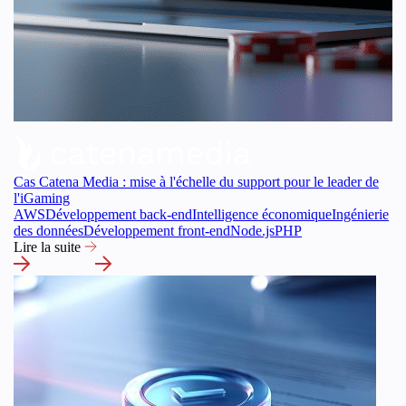
Cas Catena Media : mise à l'échelle du support pour le leader de
l'iGaming
AWS
Développement back-end
Intelligence économique
Ingénierie
des données
Développement front-end
Node.js
PHP
Lire la suite