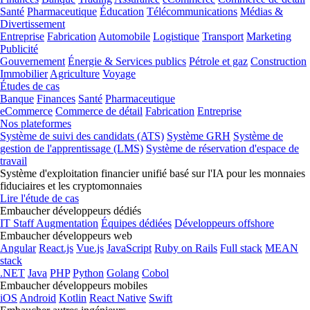
Santé
Pharmaceutique
Éducation
Télécommunications
Médias &
Divertissement
Entreprise
Fabrication
Automobile
Logistique
Transport
Marketing
Publicité
Gouvernement
Énergie & Services publics
Pétrole et gaz
Construction
Immobilier
Agriculture
Voyage
Études de cas
Banque
Finances
Santé
Pharmaceutique
eCommerce
Commerce de détail
Fabrication
Entreprise
Nos plateformes
Système de suivi des candidats (ATS)
Système GRH
Système de
gestion de l'apprentissage (LMS)
Système de réservation d'espace de
travail
Système d'exploitation financier unifié basé sur l'IA pour les monnaies
fiduciaires et les cryptomonnaies
Lire l'étude de cas
Embaucher développeurs dédiés
IT Staff Augmentation
Équipes dédiées
Développeurs offshore
Embaucher développeurs web
Angular
React.js
Vue.js
JavaScript
Ruby on Rails
Full stack
MEAN
stack
.NET
Java
PHP
Python
Golang
Cobol
Embaucher développeurs mobiles
iOS
Android
Kotlin
React Native
Swift