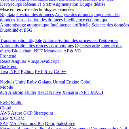
DevSecOps
Réseau
IT Staff Augmentation
Équipe dédiée
Mise en œuvre de technologies avancées
Big data
Gestion des données
Analyse des données
Ingénierie des
données
Visualisation des données
Intelligence économique
Apprentissage automatique
Intelligence artificielle
Science des données
Durabilité et ESG
Transformation digitale
Automatisation des processus d'entreprise
Automatisation des processus robotiques
Cybersécurité
Internet des
objets
Blockchain
NFT
Metaverse
AR
&
VR
Frontend
React
Angular
Vue.js
JavaScript
Back-end
Java
.NET
Python
PHP
Rust
C/C++
Node.js
Unity
Ruby
Golang
Unreal Engine
Cobol
Mobile
iOS
Android
Flutter
React Native
Xamarin
.NET MAUI
Swift
Kotlin
Cloud
AWS
Azure
GCP
Sharepoint
ERP
&
CRM
SAP
MS Dynamics 365
Odoo
Salesforce
Finances
Banque
Trading
Assurance
eCommerce
Commerce de détail