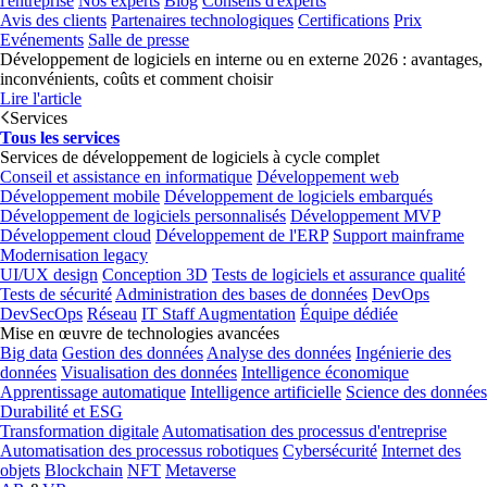
l'entreprise
Nos experts
Blog
Conseils d'experts
Avis des clients
Partenaires technologiques
Certifications
Prix
Evénements
Salle de presse
Développement de logiciels en interne ou en externe 2026 : avantages,
inconvénients, coûts et comment choisir
Lire l'article
Services
Tous les services
Services de développement de logiciels à cycle complet
Conseil et assistance en informatique
Développement web
Développement mobile
Développement de logiciels embarqués
Développement de logiciels personnalisés
Développement MVP
Développement cloud
Développement de l'ERP
Support mainframe
Modernisation legacy
UI/UX design
Conception 3D
Tests de logiciels et assurance qualité
Tests de sécurité
Administration des bases de données
DevOps
DevSecOps
Réseau
IT Staff Augmentation
Équipe dédiée
Mise en œuvre de technologies avancées
Big data
Gestion des données
Analyse des données
Ingénierie des
données
Visualisation des données
Intelligence économique
Apprentissage automatique
Intelligence artificielle
Science des données
Durabilité et ESG
Transformation digitale
Automatisation des processus d'entreprise
Automatisation des processus robotiques
Cybersécurité
Internet des
objets
Blockchain
NFT
Metaverse