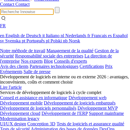
Contact
Contact
FR
en
English
de
Deutsch
it
Italiano
nl
Nederlands
fr
Français
es
Español
sv
Svenska
pt
Português
pl
Polski
nb
Norsk
Notre méthode de travail
Management de la qualité
Gestion de la
sécurité
Responsabilité sociale des entreprises
La direction de
l'entreprise
Nos experts
Blog
Conseils d'experts
Avis des clients
Partenaires technologiques
Certifications
Prix
Evénements
Salle de presse
Développement de logiciels en interne ou en externe 2026 : avantages,
inconvénients, coûts et comment choisir
Lire l'article
Services de développement de logiciels à cycle complet
Conseil et assistance en informatique
Développement web
Développement mobile
Développement de logiciels embarqués
Développement de logiciels personnalisés
Développement MVP
Développement cloud
Développement de l'ERP
Support mainframe
Modernisation legacy
UI/UX design
Conception 3D
Tests de logiciels et assurance qualité
Tests de sécurité
Administration des bases de données
DevOps