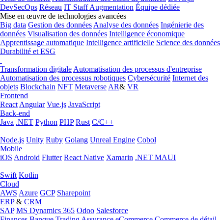
DevSecOps
Réseau
IT Staff Augmentation
Équipe dédiée
Mise en œuvre de technologies avancées
Big data
Gestion des données
Analyse des données
Ingénierie des
données
Visualisation des données
Intelligence économique
Apprentissage automatique
Intelligence artificielle
Science des données
Durabilité et ESG
Transformation digitale
Automatisation des processus d'entreprise
Automatisation des processus robotiques
Cybersécurité
Internet des
objets
Blockchain
NFT
Metaverse
AR
&
VR
Frontend
React
Angular
Vue.js
JavaScript
Back-end
Java
.NET
Python
PHP
Rust
C/C++
Node.js
Unity
Ruby
Golang
Unreal Engine
Cobol
Mobile
iOS
Android
Flutter
React Native
Xamarin
.NET MAUI
Swift
Kotlin
Cloud
AWS
Azure
GCP
Sharepoint
ERP
&
CRM
SAP
MS Dynamics 365
Odoo
Salesforce
Finances
Banque
Trading
Assurance
eCommerce
Commerce de détail