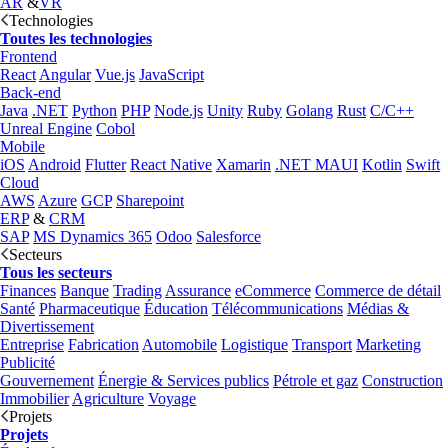
AR
&
VR
Technologies
Toutes les technologies
Frontend
React
Angular
Vue.js
JavaScript
Back-end
Java
.NET
Python
PHP
Node.js
Unity
Ruby
Golang
Rust
C/C++
Unreal Engine
Cobol
Mobile
iOS
Android
Flutter
React Native
Xamarin
.NET MAUI
Kotlin
Swift
Cloud
AWS
Azure
GCP
Sharepoint
ERP
&
CRM
SAP
MS Dynamics 365
Odoo
Salesforce
Secteurs
Tous les secteurs
Finances
Banque
Trading
Assurance
eCommerce
Commerce de détail
Santé
Pharmaceutique
Éducation
Télécommunications
Médias &
Divertissement
Entreprise
Fabrication
Automobile
Logistique
Transport
Marketing
Publicité
Gouvernement
Énergie & Services publics
Pétrole et gaz
Construction
Immobilier
Agriculture
Voyage
Projets
Projets