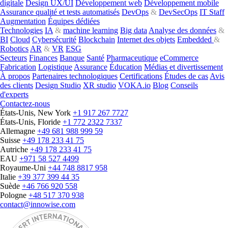
digitale
Design UX/UI
Développement web
Développement mobile
Assurance qualité et tests automatisés
DevOps
&
DevSecOps
IT Staff
Augmentation
Équipes dédiées
Technologies
IA
&
machine learning
Big data
Analyse des données
&
BI
Cloud
Cybersécurité
Blockchain
Internet des objets
Embedded
&
Robotics
AR
&
VR
ESG
Secteurs
Finances
Banque
Santé
Pharmaceutique
eCommerce
Fabrication
Logistique
Assurance
Éducation
Médias et divertissement
À propos
Partenaires technologiques
Certifications
Études de cas
Avis
des clients
Design Studio
XR studio
VOKA.io
Blog
Conseils
d'experts
Contactez-nous
États-Unis, New York
+1 917 267 7727
États-Unis, Floride
+1 772 2322 7337
Allemagne
+49 681 988 999 59
Suisse
+49 178 233 41 75
Autriche
+49 178 233 41 75
EAU
+971 58 527 4499
Royaume-Uni
+44 748 8817 958
Italie
+39 377 399 44 35
Suède
+46 766 920 558
Pologne
+48 517 370 938
contact@innowise.com