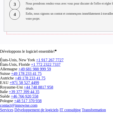
3
Nous prendrons rendez-vous avec vous pour discuter de l'offre et régler l
détails.
4
Enfin, nous signons un contrat et commençons immédiatement à travailler
votre projet.
●
Développons le logiciel ensemble!
États-Unis, New York
+1 917 267 7727
États-Unis, Floride
+1 772 2322 7337
Allemagne
+49 681 988 999 59
Suisse
+49 178 233 41 75
Autriche
+49 178 233 41 75
EAU
+971 58 527 4499
Royaume-Uni
+44 748 8817 958
Italie
+39 377 399 44 35
Suède
+46 766 920 558
Pologne
+48 517 370 938
contact@innowise.com
Services
Développement de logiciels
IT consulting
Transformation