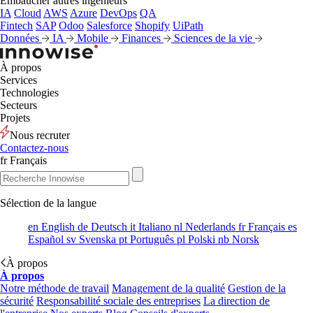
Embaucher autres ingénieurs
IA
Cloud
AWS
Azure
DevOps
QA
Fintech
SAP
Odoo
Salesforce
Shopify
UiPath
Données
IA
Mobile
Finances
Sciences de la vie
À propos
Services
Technologies
Secteurs
Projets
Nous recruter
Contactez-nous
fr
Français
Sélection de la langue
en
English
de
Deutsch
it
Italiano
nl
Nederlands
fr
Français
es
Español
sv
Svenska
pt
Português
pl
Polski
nb
Norsk
À propos
À propos
Notre méthode de travail
Management de la qualité
Gestion de la
sécurité
Responsabilité sociale des entreprises
La direction de