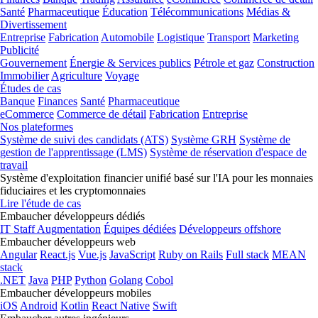
Santé
Pharmaceutique
Éducation
Télécommunications
Médias &
Divertissement
Entreprise
Fabrication
Automobile
Logistique
Transport
Marketing
Publicité
Gouvernement
Énergie & Services publics
Pétrole et gaz
Construction
Immobilier
Agriculture
Voyage
Études de cas
Banque
Finances
Santé
Pharmaceutique
eCommerce
Commerce de détail
Fabrication
Entreprise
Nos plateformes
Système de suivi des candidats (ATS)
Système GRH
Système de
gestion de l'apprentissage (LMS)
Système de réservation d'espace de
travail
Système d'exploitation financier unifié basé sur l'IA pour les monnaies
fiduciaires et les cryptomonnaies
Lire l'étude de cas
Embaucher développeurs dédiés
IT Staff Augmentation
Équipes dédiées
Développeurs offshore
Embaucher développeurs web
Angular
React.js
Vue.js
JavaScript
Ruby on Rails
Full stack
MEAN
stack
.NET
Java
PHP
Python
Golang
Cobol
Embaucher développeurs mobiles
iOS
Android
Kotlin
React Native
Swift