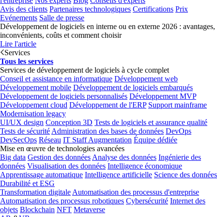
l'entreprise
Nos experts
Blog
Conseils d'experts
Avis des clients
Partenaires technologiques
Certifications
Prix
Evénements
Salle de presse
Développement de logiciels en interne ou en externe 2026 : avantages,
inconvénients, coûts et comment choisir
Lire l'article
Services
Tous les services
Services de développement de logiciels à cycle complet
Conseil et assistance en informatique
Développement web
Développement mobile
Développement de logiciels embarqués
Développement de logiciels personnalisés
Développement MVP
Développement cloud
Développement de l'ERP
Support mainframe
Modernisation legacy
UI/UX design
Conception 3D
Tests de logiciels et assurance qualité
Tests de sécurité
Administration des bases de données
DevOps
DevSecOps
Réseau
IT Staff Augmentation
Équipe dédiée
Mise en œuvre de technologies avancées
Big data
Gestion des données
Analyse des données
Ingénierie des
données
Visualisation des données
Intelligence économique
Apprentissage automatique
Intelligence artificielle
Science des données
Durabilité et ESG
Transformation digitale
Automatisation des processus d'entreprise
Automatisation des processus robotiques
Cybersécurité
Internet des
objets
Blockchain
NFT
Metaverse