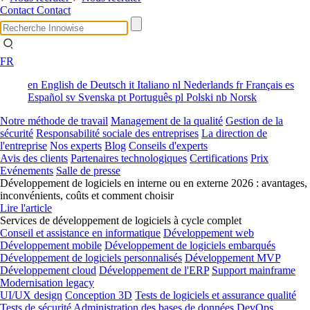
Contact
Contact
FR
en
English
de
Deutsch
it
Italiano
nl
Nederlands
fr
Français
es
Español
sv
Svenska
pt
Português
pl
Polski
nb
Norsk
Notre méthode de travail
Management de la qualité
Gestion de la
sécurité
Responsabilité sociale des entreprises
La direction de
l'entreprise
Nos experts
Blog
Conseils d'experts
Avis des clients
Partenaires technologiques
Certifications
Prix
Evénements
Salle de presse
Développement de logiciels en interne ou en externe 2026 : avantages,
inconvénients, coûts et comment choisir
Lire l'article
Services de développement de logiciels à cycle complet
Conseil et assistance en informatique
Développement web
Développement mobile
Développement de logiciels embarqués
Développement de logiciels personnalisés
Développement MVP
Développement cloud
Développement de l'ERP
Support mainframe
Modernisation legacy
UI/UX design
Conception 3D
Tests de logiciels et assurance qualité
Tests de sécurité
Administration des bases de données
DevOps