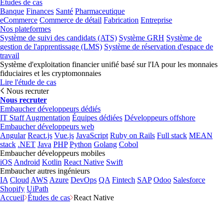
Études de cas
Banque
Finances
Santé
Pharmaceutique
eCommerce
Commerce de détail
Fabrication
Entreprise
Nos plateformes
Système de suivi des candidats (ATS)
Système GRH
Système de
gestion de l'apprentissage (LMS)
Système de réservation d'espace de
travail
Système d'exploitation financier unifié basé sur l'IA pour les monnaies
fiduciaires et les cryptomonnaies
Lire l'étude de cas
Nous recruter
Nous recruter
Embaucher développeurs dédiés
IT Staff Augmentation
Équipes dédiées
Développeurs offshore
Embaucher développeurs web
Angular
React.js
Vue.js
JavaScript
Ruby on Rails
Full stack
MEAN
stack
.NET
Java
PHP
Python
Golang
Cobol
Embaucher développeurs mobiles
iOS
Android
Kotlin
React Native
Swift
Embaucher autres ingénieurs
IA
Cloud
AWS
Azure
DevOps
QA
Fintech
SAP
Odoo
Salesforce
Shopify
UiPath
Accueil
Études de cas
React Native