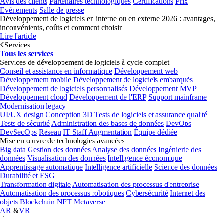
Avis des clients
Partenaires technologiques
Certifications
Prix
Evénements
Salle de presse
Développement de logiciels en interne ou en externe 2026 : avantages,
inconvénients, coûts et comment choisir
Lire l'article
Services
Tous les services
Services de développement de logiciels à cycle complet
Conseil et assistance en informatique
Développement web
Développement mobile
Développement de logiciels embarqués
Développement de logiciels personnalisés
Développement MVP
Développement cloud
Développement de l'ERP
Support mainframe
Modernisation legacy
UI/UX design
Conception 3D
Tests de logiciels et assurance qualité
Tests de sécurité
Administration des bases de données
DevOps
DevSecOps
Réseau
IT Staff Augmentation
Équipe dédiée
Mise en œuvre de technologies avancées
Big data
Gestion des données
Analyse des données
Ingénierie des
données
Visualisation des données
Intelligence économique
Apprentissage automatique
Intelligence artificielle
Science des données
Durabilité et ESG
Transformation digitale
Automatisation des processus d'entreprise
Automatisation des processus robotiques
Cybersécurité
Internet des
objets
Blockchain
NFT
Metaverse
AR
&
VR