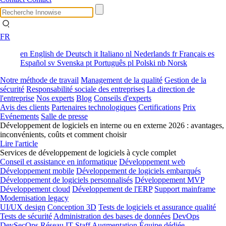
FR
en
English
de
Deutsch
it
Italiano
nl
Nederlands
fr
Français
es
Español
sv
Svenska
pt
Português
pl
Polski
nb
Norsk
Notre méthode de travail
Management de la qualité
Gestion de la
sécurité
Responsabilité sociale des entreprises
La direction de
l'entreprise
Nos experts
Blog
Conseils d'experts
Avis des clients
Partenaires technologiques
Certifications
Prix
Evénements
Salle de presse
Développement de logiciels en interne ou en externe 2026 : avantages,
inconvénients, coûts et comment choisir
Lire l'article
Services de développement de logiciels à cycle complet
Conseil et assistance en informatique
Développement web
Développement mobile
Développement de logiciels embarqués
Développement de logiciels personnalisés
Développement MVP
Développement cloud
Développement de l'ERP
Support mainframe
Modernisation legacy
UI/UX design
Conception 3D
Tests de logiciels et assurance qualité
Tests de sécurité
Administration des bases de données
DevOps
DevSecOps
Réseau
IT Staff Augmentation
Équipe dédiée