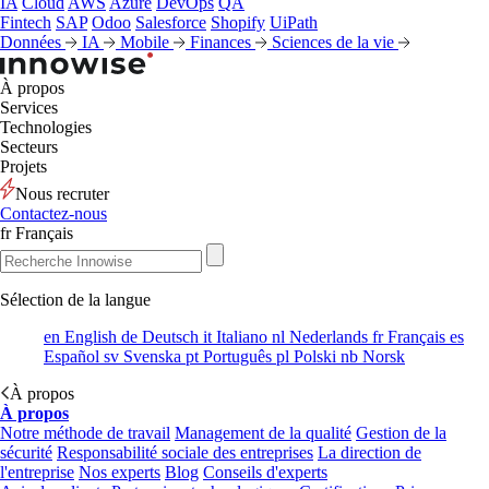
IA
Cloud
AWS
Azure
DevOps
QA
Fintech
SAP
Odoo
Salesforce
Shopify
UiPath
Données
IA
Mobile
Finances
Sciences de la vie
À propos
Services
Technologies
Secteurs
Projets
Nous recruter
Contactez-nous
fr
Français
Sélection de la langue
en
English
de
Deutsch
it
Italiano
nl
Nederlands
fr
Français
es
Español
sv
Svenska
pt
Português
pl
Polski
nb
Norsk
À propos
À propos
Notre méthode de travail
Management de la qualité
Gestion de la
sécurité
Responsabilité sociale des entreprises
La direction de
l'entreprise
Nos experts
Blog
Conseils d'experts