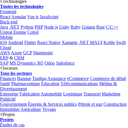
Technologies
Toutes les technologies
Frontend
React
Angular
Vue.js
JavaScript
Back-end
Java
.NET
Python
PHP
Node.js
Unity
Ruby
Golang
Rust
C/C++
Unreal Engine
Cobol
Mobile
iOS
Android
Flutter
React Native
Xamarin
.NET MAUI
Kotlin
Swift
Cloud
AWS
Azure
GCP
Sharepoint
ERP
&
CRM
SAP
MS Dynamics 365
Odoo
Salesforce
Secteurs
Tous les secteurs
Finances
Banque
Trading
Assurance
eCommerce
Commerce de détail
Santé
Pharmaceutique
Éducation
Télécommunications
Médias &
Divertissement
Entreprise
Fabrication
Automobile
Logistique
Transport
Marketing
Publicité
Gouvernement
Énergie & Services publics
Pétrole et gaz
Construction
Immobilier
Agriculture
Voyage
Projets
Projets
Études de cas