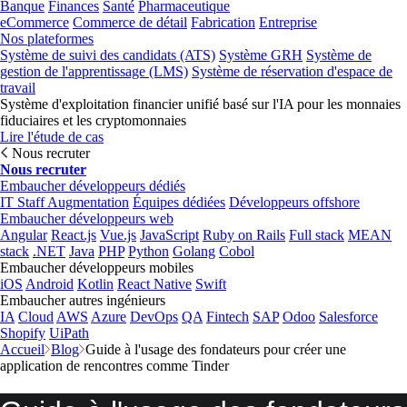
Banque
Finances
Santé
Pharmaceutique
eCommerce
Commerce de détail
Fabrication
Entreprise
Nos plateformes
Système de suivi des candidats (ATS)
Système GRH
Système de
gestion de l'apprentissage (LMS)
Système de réservation d'espace de
travail
Système d'exploitation financier unifié basé sur l'IA pour les monnaies
fiduciaires et les cryptomonnaies
Lire l'étude de cas
Nous recruter
Nous recruter
Embaucher développeurs dédiés
IT Staff Augmentation
Équipes dédiées
Développeurs offshore
Embaucher développeurs web
Angular
React.js
Vue.js
JavaScript
Ruby on Rails
Full stack
MEAN
stack
.NET
Java
PHP
Python
Golang
Cobol
Embaucher développeurs mobiles
iOS
Android
Kotlin
React Native
Swift
Embaucher autres ingénieurs
IA
Cloud
AWS
Azure
DevOps
QA
Fintech
SAP
Odoo
Salesforce
Shopify
UiPath
Accueil
Blog
Guide à l'usage des fondateurs pour créer une
application de rencontres comme Tinder