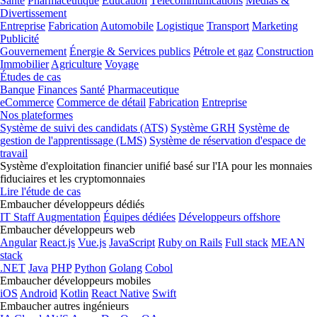
Santé
Pharmaceutique
Éducation
Télécommunications
Médias &
Divertissement
Entreprise
Fabrication
Automobile
Logistique
Transport
Marketing
Publicité
Gouvernement
Énergie & Services publics
Pétrole et gaz
Construction
Immobilier
Agriculture
Voyage
Études de cas
Banque
Finances
Santé
Pharmaceutique
eCommerce
Commerce de détail
Fabrication
Entreprise
Nos plateformes
Système de suivi des candidats (ATS)
Système GRH
Système de
gestion de l'apprentissage (LMS)
Système de réservation d'espace de
travail
Système d'exploitation financier unifié basé sur l'IA pour les monnaies
fiduciaires et les cryptomonnaies
Lire l'étude de cas
Embaucher développeurs dédiés
IT Staff Augmentation
Équipes dédiées
Développeurs offshore
Embaucher développeurs web
Angular
React.js
Vue.js
JavaScript
Ruby on Rails
Full stack
MEAN
stack
.NET
Java
PHP
Python
Golang
Cobol
Embaucher développeurs mobiles
iOS
Android
Kotlin
React Native
Swift
Embaucher autres ingénieurs