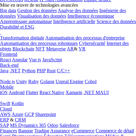
Mise en œuvre de technologies avancées
Big data
Gestion des données
Analyse des données
Ingénierie des
données
Visualisation des données
Intelligence économique
Apprentissage automatique
Intelligence artificielle
Science des données
Durabilité et ESG
Transformation digitale
Automatisation des processus d'entreprise
Automatisation des processus robotiques
Cybersécurité
Internet des
objets
Blockchain
NFT
Metaverse
AR
&
VR
Frontend
React
Angular
Vue.js
JavaScript
Back-end
Java
.NET
Python
PHP
Rust
C/C++
Node.js
Unity
Ruby
Golang
Unreal Engine
Cobol
Mobile
iOS
Android
Flutter
React Native
Xamarin
.NET MAUI
Swift
Kotlin
Cloud
AWS
Azure
GCP
Sharepoint
ERP
&
CRM
SAP
MS Dynamics 365
Odoo
Salesforce
Finances
Banque
Trading
Assurance
eCommerce
Commerce de détail