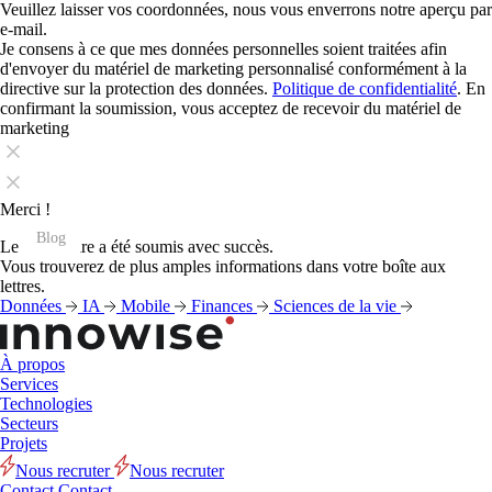
Veuillez laisser vos coordonnées, nous vous enverrons notre aperçu par
e-mail.
Je consens à ce que mes données personnelles soient traitées afin
d'envoyer du matériel de marketing personnalisé conformément à la
directive sur la protection des données.
Politique de confidentialité
. En
confirmant la soumission, vous acceptez de recevoir du matériel de
marketing
Merci !
Blog
Blog
Blog
Blog
Blog
Blog
Blog
Blog
Blog
Blog
Blog
Blog
Le formulaire a été soumis avec succès.
Vous trouverez de plus amples informations dans votre boîte aux
lettres.
Données
IA
Mobile
Finances
Sciences de la vie
À propos
Services
Technologies
Secteurs
Projets
Nous recruter
Nous recruter
Contact
Contact