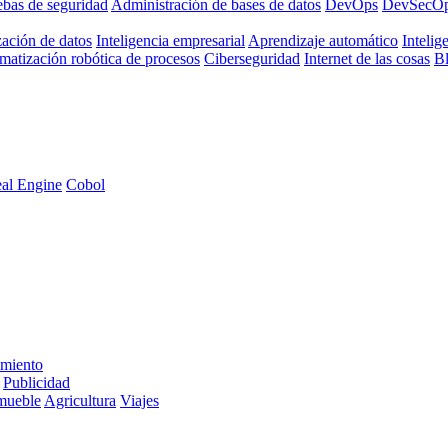
ebas de seguridad
Administración de bases de datos
DevOps
DevSecO
zación de datos
Inteligencia empresarial
Aprendizaje automático
Intelige
matización robótica de procesos
Ciberseguridad
Internet de las cosas
B
al Engine
Cobol
imiento
Publicidad
mueble
Agricultura
Viajes