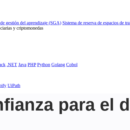
 de gestión del aprendizaje (SGA)
Sistema de reserva de espacios de tr
ciarias y criptomonedas
ack
.NET
Java
PHP
Python
Golang
Cobol
pify
UiPath
fianza para el d