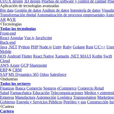
UI/UX design
3D design
Pruebas de software y control de calidad
Pru
Aplicación de tecnologías avanzadas
Big data
Gestión de datos
Análisis de datos
Ingeniería de datos
Visuali
Transformación digital
Automatización de procesos empresariales
Auto
AR
&
VR
Tecnologías
Todas las tecnologías
Front-end
React
Angular
Vue.js
JavaScript
Back-end
Java
.NET
Python
PHP
Node.js
Unity
Ruby
Golang
Rust
C/C++
Unre
Mobile
iOS
Android
Flutter
React Native
Xamarin
.NET MAUI
Kotlin
Swift
Cloud
AWS
Azure
GCP
Sharepoint
ERP
&
CRM
SAP
MS Dynamics 365
Odoo
Salesforce
Industrias
Todos los sectores
Finanzas
Banca
Comercio
Seguros
eCommerce
Comercio Retail
Salud
Farmacéutica
Educación
Telecomunicaciones
Medios y entreten
Empresa
Manufactura
Automoción
Logística
Transportation
Marketing
Gobierno
Energía y Servicios Públicos
Petróleo y gas
Construcción
In
Cartera
Cartera