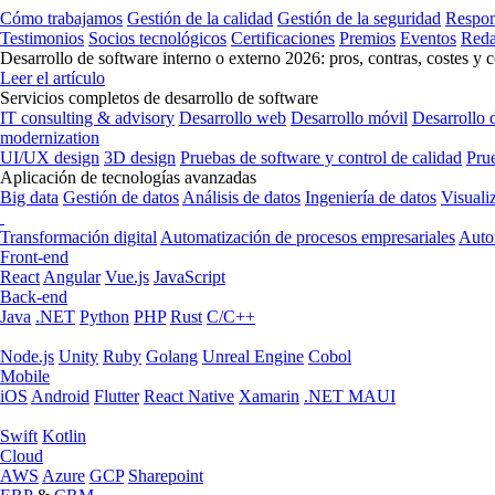
Cómo trabajamos
Gestión de la calidad
Gestión de la seguridad
Respon
Testimonios
Socios tecnológicos
Certificaciones
Premios
Eventos
Reda
Desarrollo de software interno o externo 2026: pros, contras, costes y 
Leer el artículo
Servicios completos de desarrollo de software
IT consulting & advisory
Desarrollo web
Desarrollo móvil
Desarrollo 
modernization
UI/UX design
3D design
Pruebas de software y control de calidad
Pru
Aplicación de tecnologías avanzadas
Big data
Gestión de datos
Análisis de datos
Ingeniería de datos
Visuali
Transformación digital
Automatización de procesos empresariales
Auto
Front-end
React
Angular
Vue.js
JavaScript
Back-end
Java
.NET
Python
PHP
Rust
C/C++
Node.js
Unity
Ruby
Golang
Unreal Engine
Cobol
Mobile
iOS
Android
Flutter
React Native
Xamarin
.NET MAUI
Swift
Kotlin
Cloud
AWS
Azure
GCP
Sharepoint