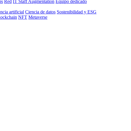
ps
Red
IT Staff Augmentation
Equipo dedicado
ncia artificial
Ciencia de datos
Sostenibilidad y ESG
lockchain
NFT
Metaverse