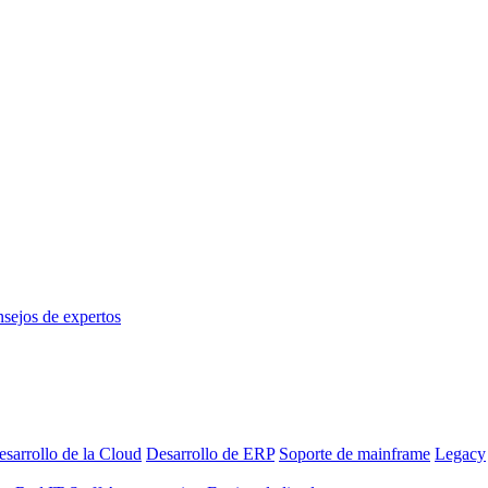
sejos de expertos
sarrollo de la Cloud
Desarrollo de ERP
Soporte de mainframe
Legacy