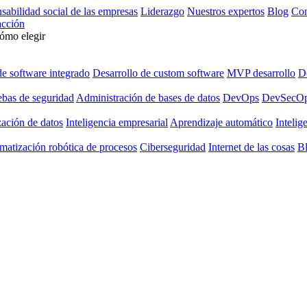
sabilidad social de las empresas
Liderazgo
Nuestros expertos
Blog
Con
cción
cómo elegir
de software integrado
Desarrollo de custom software
MVP desarrollo
De
ebas de seguridad
Administración de bases de datos
DevOps
DevSecO
zación de datos
Inteligencia empresarial
Aprendizaje automático
Intelige
matización robótica de procesos
Ciberseguridad
Internet de las cosas
B