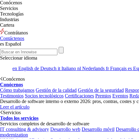
Conócenos
Servicios
Tecnologías
Industrias
Cartera
Contrátanos
Contáctenos
es
Español
Seleccionar idioma
en
English
de
Deutsch
it
Italiano
nl
Nederlands
fr
Français
es
Es
Conócenos
Conócenos
Cómo trabajamos
Gestión de la calidad
Gestión de la seguridad
Respon
Testimonios
Socios tecnológicos
Certificaciones
Premios
Eventos
Reda
Desarrollo de software interno o externo 2026: pros, contras, costes y 
Leer el artículo
Servicios
Todos los servicios
Servicios completos de desarrollo de software
IT consulting & advisory
Desarrollo web
Desarrollo móvil
Desarrollo 
modernization