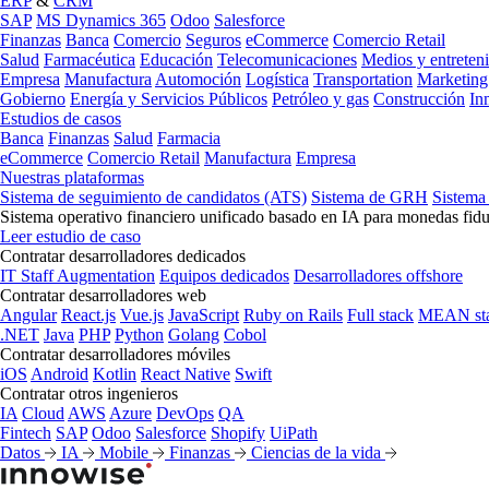
ERP
&
CRM
SAP
MS Dynamics 365
Odoo
Salesforce
Finanzas
Banca
Comercio
Seguros
eCommerce
Comercio Retail
Salud
Farmacéutica
Educación
Telecomunicaciones
Medios y entreten
Empresa
Manufactura
Automoción
Logística
Transportation
Marketing
Gobierno
Energía y Servicios Públicos
Petróleo y gas
Construcción
In
Estudios de casos
Banca
Finanzas
Salud
Farmacia
eCommerce
Comercio Retail
Manufactura
Empresa
Nuestras plataformas
Sistema de seguimiento de candidatos (ATS)
Sistema de GRH
Sistema
Sistema operativo financiero unificado basado en IA para monedas fidu
Leer estudio de caso
Contratar desarrolladores dedicados
IT Staff Augmentation
Equipos dedicados
Desarrolladores offshore
Contratar desarrolladores web
Angular
React.js
Vue.js
JavaScript
Ruby on Rails
Full stack
MEAN st
.NET
Java
PHP
Python
Golang
Cobol
Contratar desarrolladores móviles
iOS
Android
Kotlin
React Native
Swift
Contratar otros ingenieros
IA
Cloud
AWS
Azure
DevOps
QA
Fintech
SAP
Odoo
Salesforce
Shopify
UiPath
Datos
IA
Mobile
Finanzas
Ciencias de la vida