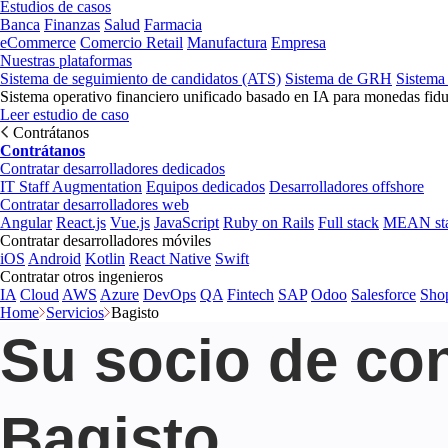
Estudios de casos
Banca
Finanzas
Salud
Farmacia
eCommerce
Comercio Retail
Manufactura
Empresa
Nuestras plataformas
Sistema de seguimiento de candidatos (ATS)
Sistema de GRH
Sistema
Sistema operativo financiero unificado basado en IA para monedas fidu
Leer estudio de caso
Contrátanos
Contrátanos
Contratar desarrolladores dedicados
IT Staff Augmentation
Equipos dedicados
Desarrolladores offshore
Contratar desarrolladores web
Angular
React.js
Vue.js
JavaScript
Ruby on Rails
Full stack
MEAN st
Contratar desarrolladores móviles
iOS
Android
Kotlin
React Native
Swift
Contratar otros ingenieros
IA
Cloud
AWS
Azure
DevOps
QA
Fintech
SAP
Odoo
Salesforce
Sho
Home
Servicios
Bagisto
Su socio de con
Bagisto