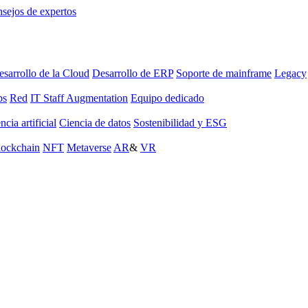
sejos de expertos
sarrollo de la Cloud
Desarrollo de ERP
Soporte de mainframe
Legacy
ps
Red
IT Staff Augmentation
Equipo dedicado
ncia artificial
Ciencia de datos
Sostenibilidad y ESG
lockchain
NFT
Metaverse
AR
&
VR