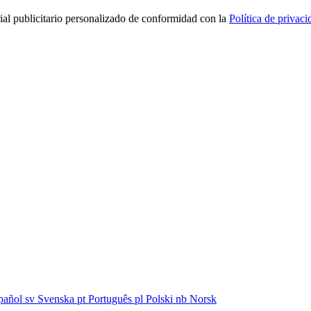
rial publicitario personalizado de conformidad con la
Política de privaci
pañol
sv
Svenska
pt
Português
pl
Polski
nb
Norsk