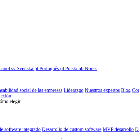
pañol
sv
Svenska
pt
Português
pl
Polski
nb
Norsk
sabilidad social de las empresas
Liderazgo
Nuestros expertos
Blog
Con
cción
cómo elegir
de software integrado
Desarrollo de custom software
MVP desarrollo
De