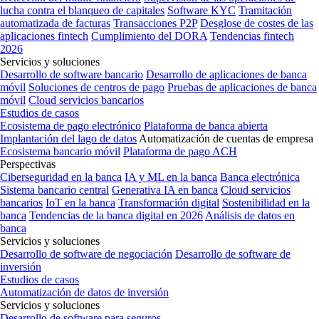
lucha contra el blanqueo de capitales
Software KYC
Tramitación
automatizada de facturas
Transacciones P2P
Desglose de costes de las
aplicaciones fintech
Cumplimiento del DORA
Tendencias fintech
2026
Servicios y soluciones
Desarrollo de software bancario
Desarrollo de aplicaciones de banca
móvil
Soluciones de centros de pago
Pruebas de aplicaciones de banca
móvil
Cloud servicios bancarios
Estudios de casos
Ecosistema de pago electrónico
Plataforma de banca abierta
Implantación del lago de datos
Automatización de cuentas de empresa
Ecosistema bancario móvil
Plataforma de pago ACH
Perspectivas
Ciberseguridad en la banca
IA y ML en la banca
Banca electrónica
Sistema bancario central
Generativa IA en banca
Cloud servicios
bancarios
IoT en la banca
Transformación digital
Sostenibilidad en la
banca
Tendencias de la banca digital en 2026
Análisis de datos en
banca
Servicios y soluciones
Desarrollo de software de negociación
Desarrollo de software de
inversión
Estudios de casos
Automatización de datos de inversión
Servicios y soluciones
Desarrollo de software para seguros