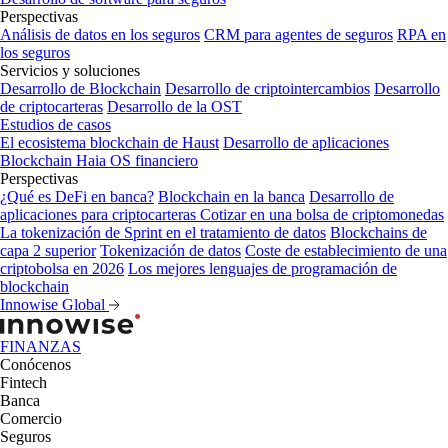
Perspectivas
Análisis de datos en los seguros
CRM para agentes de seguros
RPA en
los seguros
Servicios y soluciones
Desarrollo de Blockchain
Desarrollo de criptointercambios
Desarrollo
de criptocarteras
Desarrollo de la OST
Estudios de casos
El ecosistema blockchain de Haust
Desarrollo de aplicaciones
Blockchain
Haia OS financiero
Perspectivas
¿Qué es DeFi en banca?
Blockchain en la banca
Desarrollo de
aplicaciones para criptocarteras
Cotizar en una bolsa de criptomonedas
La tokenización de Sprint en el tratamiento de datos
Blockchains de
capa 2 superior
Tokenización de datos
Coste de establecimiento de una
criptobolsa en 2026
Los mejores lenguajes de programación de
blockchain
Innowise Global
FINANZAS
Conócenos
Fintech
Banca
Comercio
Seguros