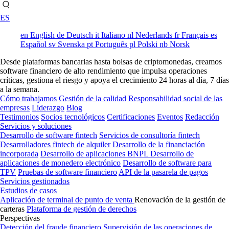
ES
en
English
de
Deutsch
it
Italiano
nl
Nederlands
fr
Français
es
Español
sv
Svenska
pt
Português
pl
Polski
nb
Norsk
Desde plataformas bancarias hasta bolsas de criptomonedas, creamos
software financiero de alto rendimiento que impulsa operaciones
críticas, gestiona el riesgo y apoya el crecimiento 24 horas al día, 7 días
a la semana.
Cómo trabajamos
Gestión de la calidad
Responsabilidad social de las
empresas
Liderazgo
Blog
Testimonios
Socios tecnológicos
Certificaciones
Eventos
Redacción
Servicios y soluciones
Desarrollo de software fintech
Servicios de consultoría fintech
Desarrolladores fintech de alquiler
Desarrollo de la financiación
incorporada
Desarrollo de aplicaciones BNPL
Desarrollo de
aplicaciones de monedero electrónico
Desarrollo de software para
TPV
Pruebas de software financiero
API de la pasarela de pagos
Servicios gestionados
Estudios de casos
Aplicación de terminal de punto de venta
Renovación de la gestión de
carteras
Plataforma de gestión de derechos
Perspectivas
Detección del fraude financiero
Supervisión de las operaciones de