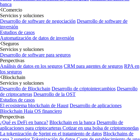
banca
Comercio
Servicios y soluciones
Desarrollo de software de negociación
Desarrollo de software de
inversión
Estudios de casos
Automatización de datos de inversión
Seguros
Servicios y soluciones
Desarrollo de software para seguros
Perspectivas
Análisis de datos en los seguros
CRM para agentes de seguros
RPA en
los seguros
Blockchain
Servicios y soluciones
Desarrollo de Blockchain
Desarrollo de criptointercambios
Desarrollo
de criptocarteras
Desarrollo de la OST
Estudios de casos
El ecosistema blockchain de Haust
Desarrollo de aplicaciones
Blockchain
Haia OS financiero
Perspectivas
¿Qué es DeFi en banca?
Blockchain en la banca
Desarrollo de
aplicaciones para criptocarteras
Cotizar en una bolsa de criptomonedas
La tokenización de Sprint en el tratamiento de datos
Blockchains de
capa 2 superior
Tokenización de datos
Coste de establecimiento de una