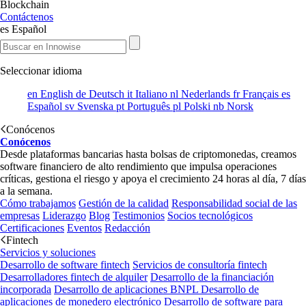
Blockchain
Contáctenos
es
Español
Seleccionar idioma
en
English
de
Deutsch
it
Italiano
nl
Nederlands
fr
Français
es
Español
sv
Svenska
pt
Português
pl
Polski
nb
Norsk
Conócenos
Conócenos
Desde plataformas bancarias hasta bolsas de criptomonedas, creamos
software financiero de alto rendimiento que impulsa operaciones
críticas, gestiona el riesgo y apoya el crecimiento 24 horas al día, 7 días
a la semana.
Cómo trabajamos
Gestión de la calidad
Responsabilidad social de las
empresas
Liderazgo
Blog
Testimonios
Socios tecnológicos
Certificaciones
Eventos
Redacción
Fintech
Servicios y soluciones
Desarrollo de software fintech
Servicios de consultoría fintech
Desarrolladores fintech de alquiler
Desarrollo de la financiación
incorporada
Desarrollo de aplicaciones BNPL
Desarrollo de
aplicaciones de monedero electrónico
Desarrollo de software para