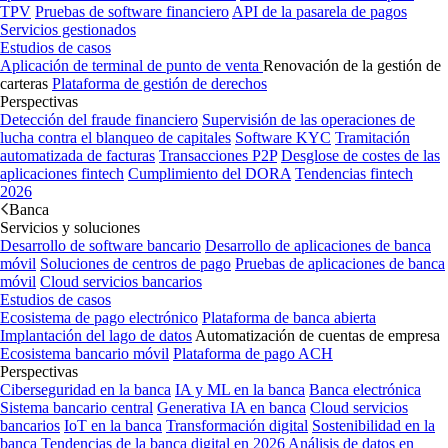
TPV
Pruebas de software financiero
API de la pasarela de pagos
Servicios gestionados
Estudios de casos
Aplicación de terminal de punto de venta
Renovación de la gestión de
carteras
Plataforma de gestión de derechos
Perspectivas
Detección del fraude financiero
Supervisión de las operaciones de
lucha contra el blanqueo de capitales
Software KYC
Tramitación
automatizada de facturas
Transacciones P2P
Desglose de costes de las
aplicaciones fintech
Cumplimiento del DORA
Tendencias fintech
2026
Banca
Servicios y soluciones
Desarrollo de software bancario
Desarrollo de aplicaciones de banca
móvil
Soluciones de centros de pago
Pruebas de aplicaciones de banca
móvil
Cloud servicios bancarios
Estudios de casos
Ecosistema de pago electrónico
Plataforma de banca abierta
Implantación del lago de datos
Automatización de cuentas de empresa
Ecosistema bancario móvil
Plataforma de pago ACH
Perspectivas
Ciberseguridad en la banca
IA y ML en la banca
Banca electrónica
Sistema bancario central
Generativa IA en banca
Cloud servicios
bancarios
IoT en la banca
Transformación digital
Sostenibilidad en la
banca
Tendencias de la banca digital en 2026
Análisis de datos en