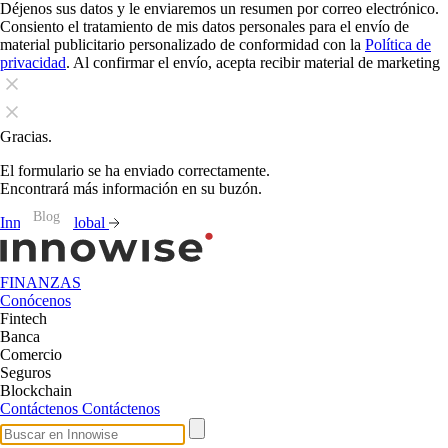
Déjenos sus datos y le enviaremos un resumen por correo electrónico.
Consiento el tratamiento de mis datos personales para el envío de
material publicitario personalizado de conformidad con la
Política de
privacidad
. Al confirmar el envío, acepta recibir material de marketing
Gracias.
El formulario se ha enviado correctamente.
Encontrará más información en su buzón.
Blog
Blog
Blog
Blog
Blog
Blog
Blog
Blog
Blog
Blog
Blog
Blog
Innowise Global
FINANZAS
Conócenos
Fintech
Banca
Comercio
Seguros
Blockchain
Contáctenos
Contáctenos