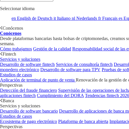
Seleccionar idioma
en
English
de
Deutsch
it
Italiano
nl
Nederlands
fr
Français
es
Es
Conócenos
Conócenos
Desde plataformas bancarias hasta bolsas de criptomonedas, creamos soft
semana.
Cómo trabajamos
Gestión de la calidad
Responsabilidad social de las 
Fintech
Servicios y soluciones
Desarrollo de software fintech
Servicios de consultoría fintech
Desarrol
monedero electrónico
Desarrollo de software para TPV
Pruebas de sof
Estudios de casos
Aplicación de terminal de punto de venta
Renovación de la gestión de 
Perspectivas
Detección del fraude financiero
Supervisión de las operaciones de luch
aplicaciones fintech
Cumplimiento del DORA
Tendencias fintech 202
Banca
Servicios y soluciones
Desarrollo de software bancario
Desarrollo de aplicaciones de banca m
Estudios de casos
Ecosistema de pago electrónico
Plataforma de banca abierta
Implantaci
Perspectivas