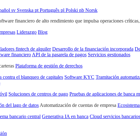
pañol
sv
Svenska
pt
Português
pl
Polski
nb
Norsk
ware financiero de alto rendimiento que impulsa operaciones críticas, ge
empresas
Liderazgo
Blog
ladores fintech de alquiler
Desarrollo de la financiación incorporada
De
tware financiero
API de la pasarela de pagos
Servicios gestionados
carteras
Plataforma de gestión de derechos
a contra el blanqueo de capitales
Software KYC
Tramitación automatiz
6
óvil
Soluciones de centros de pago
Pruebas de aplicaciones de banca m
ón del lago de datos
Automatización de cuentas de empresa
Ecosistema
tema bancario central
Generativa IA en banca
Cloud servicios bancario
sión