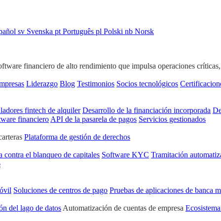
pañol
sv
Svenska
pt
Português
pl
Polski
nb
Norsk
ware financiero de alto rendimiento que impulsa operaciones críticas, ge
empresas
Liderazgo
Blog
Testimonios
Socios tecnológicos
Certificacion
ladores fintech de alquiler
Desarrollo de la financiación incorporada
De
tware financiero
API de la pasarela de pagos
Servicios gestionados
carteras
Plataforma de gestión de derechos
a contra el blanqueo de capitales
Software KYC
Tramitación automatiz
6
óvil
Soluciones de centros de pago
Pruebas de aplicaciones de banca m
ón del lago de datos
Automatización de cuentas de empresa
Ecosistema