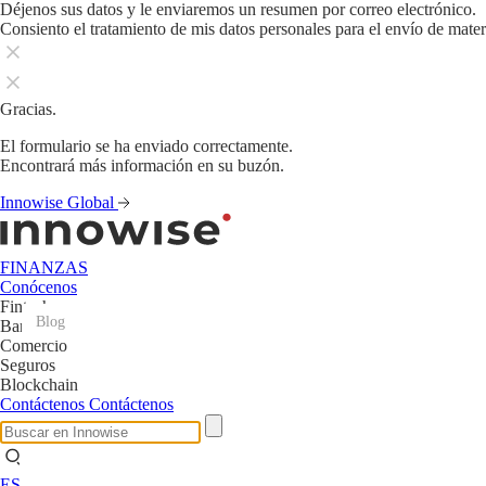
Déjenos sus datos y le enviaremos un resumen por correo electrónico.
Consiento el tratamiento de mis datos personales para el envío de mate
Gracias.
El formulario se ha enviado correctamente.
Encontrará más información en su buzón.
Innowise Global
FINANZAS
Conócenos
Fintech
Blog
Blog
Blog
Blog
Blog
Blog
Blog
Blog
Blog
Blog
Blog
Blog
Banca
Comercio
Seguros
Blockchain
Contáctenos
Contáctenos
ES