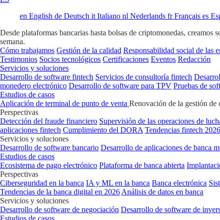
en
English
de
Deutsch
it
Italiano
nl
Nederlands
fr
Français
es
Es
Desde plataformas bancarias hasta bolsas de criptomonedas, creamos soft
semana.
Cómo trabajamos
Gestión de la calidad
Responsabilidad social de las 
Testimonios
Socios tecnológicos
Certificaciones
Eventos
Redacción
Servicios y soluciones
Desarrollo de software fintech
Servicios de consultoría fintech
Desarrol
monedero electrónico
Desarrollo de software para TPV
Pruebas de sof
Estudios de casos
Aplicación de terminal de punto de venta
Renovación de la gestión de 
Perspectivas
Detección del fraude financiero
Supervisión de las operaciones de luch
aplicaciones fintech
Cumplimiento del DORA
Tendencias fintech 202
Servicios y soluciones
Desarrollo de software bancario
Desarrollo de aplicaciones de banca m
Estudios de casos
Ecosistema de pago electrónico
Plataforma de banca abierta
Implantaci
Perspectivas
Ciberseguridad en la banca
IA y ML en la banca
Banca electrónica
Sis
Tendencias de la banca digital en 2026
Análisis de datos en banca
Servicios y soluciones
Desarrollo de software de negociación
Desarrollo de software de inver
Estudios de casos