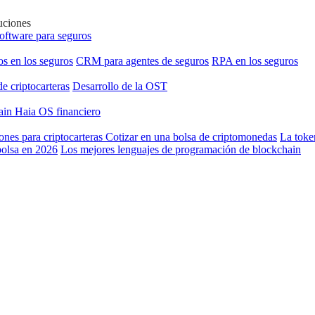
uciones
software para seguros
os en los seguros
CRM para agentes de seguros
RPA en los seguros
de criptocarteras
Desarrollo de la OST
hain
Haia OS financiero
ones para criptocarteras
Cotizar en una bolsa de criptomonedas
La toke
bolsa en 2026
Los mejores lenguajes de programación de blockchain