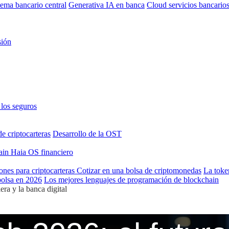
tema bancario central
Generativa IA en banca
Cloud servicios bancario
sión
los seguros
de criptocarteras
Desarrollo de la OST
hain
Haia OS financiero
ones para criptocarteras
Cotizar en una bolsa de criptomonedas
La toke
bolsa en 2026
Los mejores lenguajes de programación de blockchain
era y la banca digital