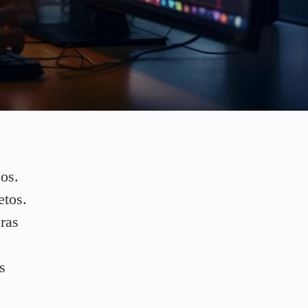
cos.
etos.
eras
s