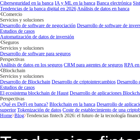
Ciberseguridad en la banca
IA y ML en la banca
Banca electrónica
Sis
Tendencias de la banca digital en 2026
Análisis de datos en banca
Comercio
Servicios y soluciones
Desarrollo de software de negociación
Desarrollo de software de inver
Estudios de casos
Automatización de datos de inversión
Seguros
Servicios y soluciones
Desarrollo de software para seguros
Perspectivas
Análisis de datos en los seguros
CRM para agentes de seguros
RPA en 
Blockchain
Servicios y soluciones
Desarrollo de Blockchain
Desarrollo de criptointercambios
Desarrollo 
Estudios de casos
El ecosistema blockchain de Haust
Desarrollo de aplicaciones Blockc
Perspectivas
¿Qué es DeFi en banca?
Blockchain en la banca
Desarrollo de aplicaci
superior
Tokenización de datos
Coste de establecimiento de una cripto
Home
Blog
Tendencias fintech 2026: el futuro de la tecnología financi