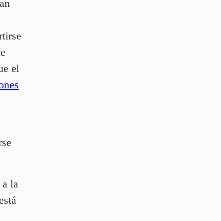
man
tirse
ne
ue el
lones
rse
a la
está