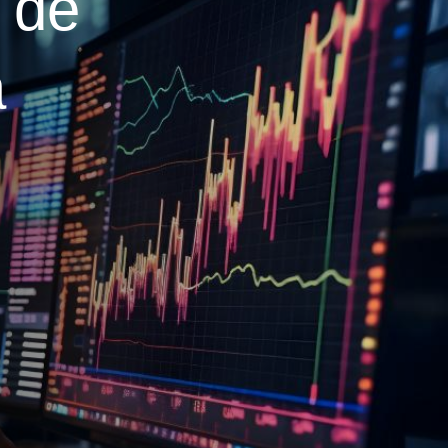
o de
a