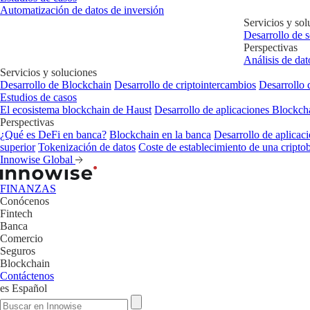
Automatización de datos de inversión
Servicios y sol
Desarrollo de 
Perspectivas
Análisis de dat
Servicios y soluciones
Desarrollo de Blockchain
Desarrollo de criptointercambios
Desarrollo 
Estudios de casos
El ecosistema blockchain de Haust
Desarrollo de aplicaciones Blockc
Perspectivas
¿Qué es DeFi en banca?
Blockchain en la banca
Desarrollo de aplicaci
superior
Tokenización de datos
Coste de establecimiento de una cripto
Innowise Global
FINANZAS
Conócenos
Fintech
Banca
Comercio
Seguros
Blockchain
Contáctenos
es
Español