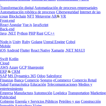
Transformación digital
Automatización de procesos empresariales
Automatización robótica de procesos
Ciberseguridad
Internet de las
cosas
Blockchain
NFT
Metaverse
AR
&
VR
Front-end
React
Angular
Vue.js
JavaScript
Back-end
Java
.NET
Python
PHP
Rust
C/C++
Node.js
Unity
Ruby
Golang
Unreal Engine
Cobol
Mobile
iOS
Android
Flutter
React Native
Xamarin
.NET MAUI
Swift
Kotlin
Cloud
AWS
Azure
GCP
Sharepoint
ERP
&
CRM
SAP
MS Dynamics 365
Odoo
Salesforce
Finanzas
Banca
Comercio
Seguros
eCommerce
Comercio Retail
Salud
Farmacéutica
Educación
Telecomunicaciones
Medios y
entretenimiento
Empresa
Manufactura
Automoción
Logística
Transportation
Marketing
Publicidad
Gobierno
Energía y Servicios Públicos
Petróleo y gas
Construcción
Inmueble
Agricultura
Viajes