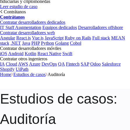
fiduciarias y criptomonedas
Leer estudio de caso
Contrátanos
Contrátanos
Contratar desarrolladores dedicados
IT Staff Augmentation
Equipos dedicados
Desarrolladores offshore
Contratar desarrolladores web
Angular
React.js
Vue.js
JavaScript
Ruby on Rails
Full stack
MEAN
stack
.NET
Java
PHP
Python
Golang
Cobol
Contratar desarrolladores móviles
iOS
Android
Kotlin
React Native
Swift
Contratar otros ingenieros
IA
Cloud
AWS
Azure
DevOps
QA
Fintech
SAP
Odoo
Salesforce
Shopify
UiPath
Home
Estudios de casos
Auditoría
Estudios de casos
:
Auditoría