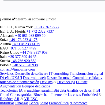
●
¡Vamos a
desarrollar software juntos!
EE. UU., Nueva York
+1 917 267 7727
EE. UU., Florida
+1 772 2322 7337
Alemania
+49 681 988 999 59
Suiza
+49 178 233 41 75
Austria
+49 178 233 41 75
EAU
+971 58 527 4499
Reino Unido
+44 748 8817 958
Italia
+39 377 399 44 35
Suecia
+46 766 920 558
Polonia
+48 517 370 938
contact@innowise.com
Servicios
Desarrollo de software
IT consulting
Transformación digital
Diseño UX/UI
Desarrollo web
Desarrollo móvil
Control de calidad y
pruebas de automatización
DevOps
&
DevSecOps
IT Staff
Augmentation
Equipos dedicados
Tecnologías
IA
&
machine learning
Big data
Análisis de datos
&
BI
Cloud
Ciberseguridad
Blockchain
Internet de las cosas
Embedded
&
Robótica
AR
&
VR
ESG
Industrias
Finanzas
Banca
Salud
Farmacéutica
eCommerce