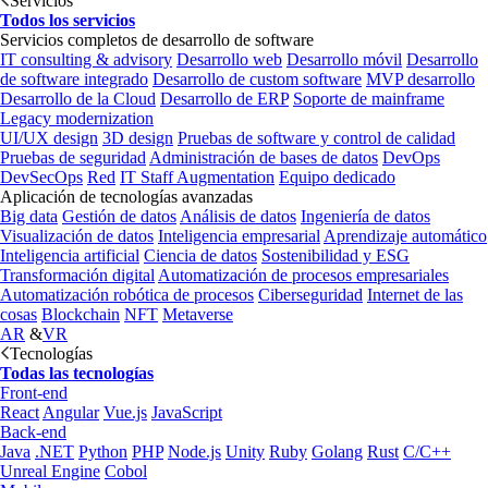
Servicios
Todos los servicios
Servicios completos de desarrollo de software
IT consulting & advisory
Desarrollo web
Desarrollo móvil
Desarrollo
de software integrado
Desarrollo de custom software
MVP desarrollo
Desarrollo de la Cloud
Desarrollo de ERP
Soporte de mainframe
Legacy modernization
UI/UX design
3D design
Pruebas de software y control de calidad
Pruebas de seguridad
Administración de bases de datos
DevOps
DevSecOps
Red
IT Staff Augmentation
Equipo dedicado
Aplicación de tecnologías avanzadas
Big data
Gestión de datos
Análisis de datos
Ingeniería de datos
Visualización de datos
Inteligencia empresarial
Aprendizaje automático
Inteligencia artificial
Ciencia de datos
Sostenibilidad y ESG
Transformación digital
Automatización de procesos empresariales
Automatización robótica de procesos
Ciberseguridad
Internet de las
cosas
Blockchain
NFT
Metaverse
AR
&
VR
Tecnologías
Todas las tecnologías
Front-end
React
Angular
Vue.js
JavaScript
Back-end
Java
.NET
Python
PHP
Node.js
Unity
Ruby
Golang
Rust
C/C++
Unreal Engine
Cobol