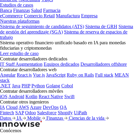
Estudios de casos
Banca
Finanzas
Salud
Farmacia
eCommerce
Comercio Retail
Manufactura
Empresa
Nuestras plataformas
Sistema de seguimiento de candidatos (ATS)
Sistema de GRH
Sistema
de gestión del aprendizaje (SGA)
Sistema de reserva de espacios de
trabajo
Sistema operativo financiero unificado basado en IA para monedas
fiduciarias y criptomonedas
Leer estudio de caso
Contratar desarrolladores dedicados
IT Staff Augmentation
Equipos dedicados
Desarrolladores offshore
Contratar desarrolladores web
Angular
React.js
Vue.js
JavaScript
Ruby on Rails
Full stack
MEAN
stack
.NET
Java
PHP
Python
Golang
Cobol
Contratar desarrolladores móviles
iOS
Android
Kotlin
React Native
Swift
Contratar otros ingenieros
IA
Cloud
AWS
Azure
DevOps
QA
Fintech
SAP
Odoo
Salesforce
Shopify
UiPath
Datos
IA
Mobile
Finanzas
Ciencias de la vida
Conócenos