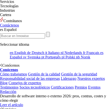
Servicios
Tecnologías
Industrias
Cartera
Contrátanos
Contáctenos
es
Español
Seleccionar idioma
en
English
de
Deutsch
it
Italiano
nl
Nederlands
fr
Français
es
Español
sv
Svenska
pt
Português
pl
Polski
nb
Norsk
Conócenos
Conócenos
Cómo trabajamos
Gestión de la calidad
Gestión de la seguridad
Responsabilidad social de las empresas
Liderazgo
Nuestros expertos
Blog
Consejos de expertos
Testimonios
Socios tecnológicos
Certificaciones
Premios
Eventos
Redacción
Desarrollo de software interno o externo 2026: pros, contras, costes y
cómo elegir
Leer el artículo