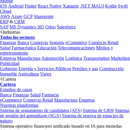
Mobile
iOS
Android
Flutter
React Native
Xamarin
.NET MAUI
Kotlin
Swift
Cloud
AWS
Azure
GCP
Sharepoint
ERP
&
CRM
SAP
MS Dynamics 365
Odoo
Salesforce
Industrias
Todos los sectores
Finanzas
Banca
Comercio
Seguros
eCommerce
Comercio Retail
Salud
Farmacéutica
Educación
Telecomunicaciones
Medios y
entretenimiento
Empresa
Manufactura
Automoción
Logística
Transportation
Marketing
Publicidad
Gobierno
Energía y Servicios Públicos
Petróleo y gas
Construcción
Inmueble
Agricultura
Viajes
Cartera
Cartera
Estudios de casos
Banca
Finanzas
Salud
Farmacia
eCommerce
Comercio Retail
Manufactura
Empresa
Nuestras plataformas
Sistema de seguimiento de candidatos (ATS)
Sistema de GRH
Sistema
de gestión del aprendizaje (SGA)
Sistema de reserva de espacios de
trabajo
Sistema operativo financiero unificado basado en IA para monedas