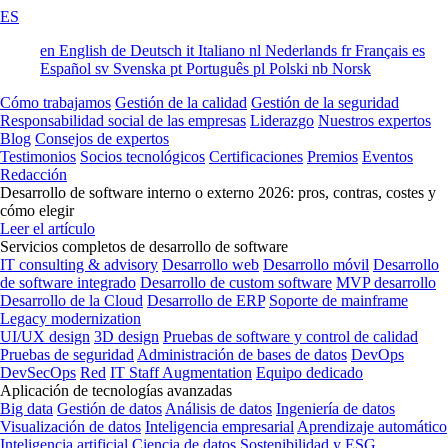
ES
en
English
de
Deutsch
it
Italiano
nl
Nederlands
fr
Français
es
Español
sv
Svenska
pt
Português
pl
Polski
nb
Norsk
Cómo trabajamos
Gestión de la calidad
Gestión de la seguridad
Responsabilidad social de las empresas
Liderazgo
Nuestros expertos
Blog
Consejos de expertos
Testimonios
Socios tecnológicos
Certificaciones
Premios
Eventos
Redacción
Desarrollo de software interno o externo 2026: pros, contras, costes y
cómo elegir
Leer el artículo
Servicios completos de desarrollo de software
IT consulting & advisory
Desarrollo web
Desarrollo móvil
Desarrollo
de software integrado
Desarrollo de custom software
MVP desarrollo
Desarrollo de la Cloud
Desarrollo de ERP
Soporte de mainframe
Legacy modernization
UI/UX design
3D design
Pruebas de software y control de calidad
Pruebas de seguridad
Administración de bases de datos
DevOps
DevSecOps
Red
IT Staff Augmentation
Equipo dedicado
Aplicación de tecnologías avanzadas
Big data
Gestión de datos
Análisis de datos
Ingeniería de datos
Visualización de datos
Inteligencia empresarial
Aprendizaje automático
Inteligencia artificial
Ciencia de datos
Sostenibilidad y ESG