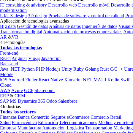
IT consulting & advisory
Desarrollo web
Desarrollo móvil
Desarrollo 
modernization
UI/UX design
3D design
Pruebas de software y control de calidad
Pru
Aplicación de tecnologías avanzadas
Big data
Gestión de datos
Análisis de datos
Ingeniería de datos
Visuali
Transformación digital
Automatización de procesos empresariales
Auto
AR
&
VR
Tecnologías
Todas las tecnologías
Front-end
React
Angular
Vue.js
JavaScript
Back-end
Java
.NET
Python
PHP
Node.js
Unity
Ruby
Golang
Rust
C/C++
Unre
Mobile
iOS
Android
Flutter
React Native
Xamarin
.NET MAUI
Kotlin
Swift
Cloud
AWS
Azure
GCP
Sharepoint
ERP
&
CRM
SAP
MS Dynamics 365
Odoo
Salesforce
Industrias
Todos los sectores
Finanzas
Banca
Comercio
Seguros
eCommerce
Comercio Retail
Salud
Farmacéutica
Educación
Telecomunicaciones
Medios y entreten
Empresa
Manufactura
Automoción
Logística
Transportation
Marketing