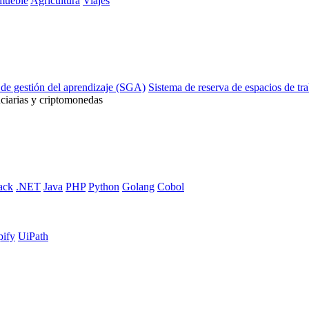
mueble
Agricultura
Viajes
 de gestión del aprendizaje (SGA)
Sistema de reserva de espacios de tr
ciarias y criptomonedas
ack
.NET
Java
PHP
Python
Golang
Cobol
pify
UiPath