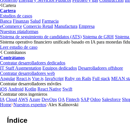
Gobierno
Energía y Servicios Públicos
Petróleo y gas
Construcción
In
Cartera
Cartera
Estudios de casos
Banca
Finanzas
Salud
Farmacia
eCommerce
Comercio Retail
Manufactura
Empresa
Nuestras plataformas
Sistema de seguimiento de candidatos (ATS)
Sistema de GRH
Sistema
Sistema operativo financiero unificado basado en IA para monedas fidu
Leer estudio de caso
Contrátanos
Contrátanos
Contratar desarrolladores dedicados
IT Staff Augmentation
Equipos dedicados
Desarrolladores offshore
Contratar desarrolladores web
Angular
React.js
Vue.js
JavaScript
Ruby on Rails
Full stack
MEAN st
Contratar desarrolladores móviles
iOS
Android
Kotlin
React Native
Swift
Contratar otros ingenieros
IA
Cloud
AWS
Azure
DevOps
QA
Fintech
SAP
Odoo
Salesforce
Sho
Home
Nuestros expertos
Alex Kalinovski
Índice