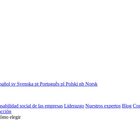
pañol
sv
Svenska
pt
Português
pl
Polski
nb
Norsk
sabilidad social de las empresas
Liderazgo
Nuestros expertos
Blog
Con
cción
cómo elegir