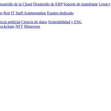
sarrollo de la Cloud
Desarrollo de ERP
Soporte de mainframe
Legacy
ps
Red
IT Staff Augmentation
Equipo dedicado
ncia artificial
Ciencia de datos
Sostenibilidad y ESG
lockchain
NFT
Metaverse