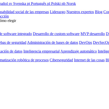
pañol
sv
Svenska
pt
Português
pl
Polski
nb
Norsk
sabilidad social de las empresas
Liderazgo
Nuestros expertos
Blog
Con
cción
cómo elegir
de software integrado
Desarrollo de custom software
MVP desarrollo
De
ebas de seguridad
Administración de bases de datos
DevOps
DevSecO
zación de datos
Inteligencia empresarial
Aprendizaje automático
Intelige
matización robótica de procesos
Ciberseguridad
Internet de las cosas
B