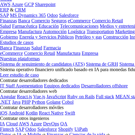
AWS
Azure
GCP
Sharepoint
ERP
&
CRM
SAP
MS Dynamics 365
Odoo
Salesforce
Finanzas
Banca
Comercio
Seguros
eCommerce
Comercio Retail
Salud
Farmacéutica
Educación
Telecomunicaciones
Medios y entreten
Empresa
Manufactura
Automoción
Logística
Transportation
Marketing
Gobierno
Energía y Servicios Públicos
Petróleo y gas
Construcción
In
Estudios de casos
Banca
Finanzas
Salud
Farmacia
eCommerce
Comercio Retail
Manufactura
Empresa
Nuestras plataformas
Sistema de seguimiento de candidatos (ATS)
Sistema de GRH
Sistema
Sistema operativo financiero unificado basado en IA para monedas fidu
Leer estudio de caso
Contratar desarrolladores dedicados
IT Staff Augmentation
Equipos dedicados
Desarrolladores offshore
Contratar desarrolladores web
Angular
React.js
Vue.js
JavaScript
Ruby on Rails
Full stack
MEAN st
.NET
Java
PHP
Python
Golang
Cobol
Contratar desarrolladores móviles
iOS
Android
Kotlin
React Native
Swift
Contratar otros ingenieros
IA
Cloud
AWS
Azure
DevOps
QA
Fintech
SAP
Odoo
Salesforce
Shopify
UiPath
Datos
IA
Mobile
Finanzas
Ciencias de la vida