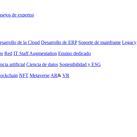
sejos de expertos
sarrollo de la Cloud
Desarrollo de ERP
Soporte de mainframe
Legacy
ps
Red
IT Staff Augmentation
Equipo dedicado
ncia artificial
Ciencia de datos
Sostenibilidad y ESG
lockchain
NFT
Metaverse
AR
&
VR