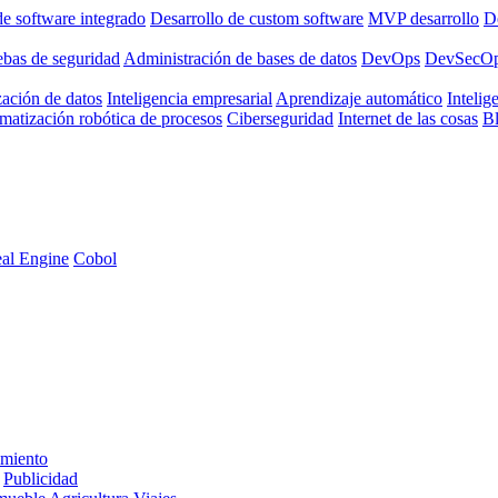
de software integrado
Desarrollo de custom software
MVP desarrollo
De
ebas de seguridad
Administración de bases de datos
DevOps
DevSecO
zación de datos
Inteligencia empresarial
Aprendizaje automático
Intelige
matización robótica de procesos
Ciberseguridad
Internet de las cosas
B
al Engine
Cobol
imiento
Publicidad