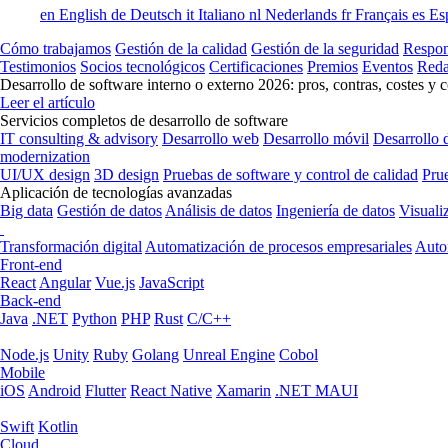
en
English
de
Deutsch
it
Italiano
nl
Nederlands
fr
Français
es
Es
Cómo trabajamos
Gestión de la calidad
Gestión de la seguridad
Respon
Testimonios
Socios tecnológicos
Certificaciones
Premios
Eventos
Reda
Desarrollo de software interno o externo 2026: pros, contras, costes y 
Leer el artículo
Servicios completos de desarrollo de software
IT consulting & advisory
Desarrollo web
Desarrollo móvil
Desarrollo 
modernization
UI/UX design
3D design
Pruebas de software y control de calidad
Pru
Aplicación de tecnologías avanzadas
Big data
Gestión de datos
Análisis de datos
Ingeniería de datos
Visuali
Transformación digital
Automatización de procesos empresariales
Auto
Front-end
React
Angular
Vue.js
JavaScript
Back-end
Java
.NET
Python
PHP
Rust
C/C++
Node.js
Unity
Ruby
Golang
Unreal Engine
Cobol
Mobile
iOS
Android
Flutter
React Native
Xamarin
.NET MAUI
Swift
Kotlin
Cloud