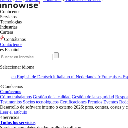
Conócenos
Servicios
Tecnologías
Industrias
Cartera
Contrátanos
Contáctenos
es
Español
Seleccionar idioma
en
English
de
Deutsch
it
Italiano
nl
Nederlands
fr
Français
es
Es
Conócenos
Conócenos
Cómo trabajamos
Gestión de la calidad
Gestión de la seguridad
Respon
Testimonios
Socios tecnológicos
Certificaciones
Premios
Eventos
Reda
Desarrollo de software interno o externo 2026: pros, contras, costes y 
Leer el artículo
Servicios
Todos los servicios
Servicios completos de desarrollo de software