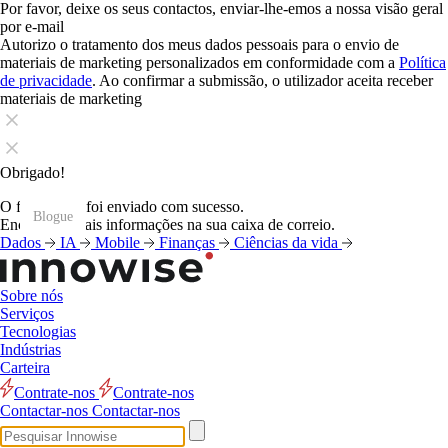
Por favor, deixe os seus contactos, enviar-lhe-emos a nossa visão geral
por e-mail
Autorizo o tratamento dos meus dados pessoais para o envio de
materiais de marketing personalizados em conformidade com a
Política
de privacidade
. Ao confirmar a submissão, o utilizador aceita receber
materiais de marketing
Obrigado!
O formulário foi enviado com sucesso.
Blogue
Blogue
Blogue
Blogue
Blogue
Blogue
Blogue
Blogue
Blogue
Blogue
Blogue
Blogue
Encontrará mais informações na sua caixa de correio.
Dados
IA
Mobile
Finanças
Ciências da vida
Sobre nós
Serviços
Tecnologias
Indústrias
Carteira
Contrate-nos
Contrate-nos
Contactar-nos
Contactar-nos