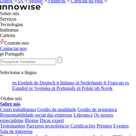
Dados
IA
Mobile
Finanças
Ciências da vida
Sobre nós
Serviços
Tecnologias
Indústrias
Carteira
Contrate-nos
Contactar-nos
pt
Português
Selecionar a língua
en
English
de
Deutsch
it
Italiano
nl
Nederlands
fr
Français
es
Español
sv
Svenska
pt
Português
pl
Polski
nb
Norsk
Sobre nós
Sobre nós
Como trabalhamos
Gestão da qualidade
Gestão de segurança
Responsabilidade social das empresas
Liderança
Os nossos
especialistas
Blogue
Dicas expert
Testemunhos
Parceiros tecnológicos
Certificações
Prémios
Eventos
Sala de imprensa