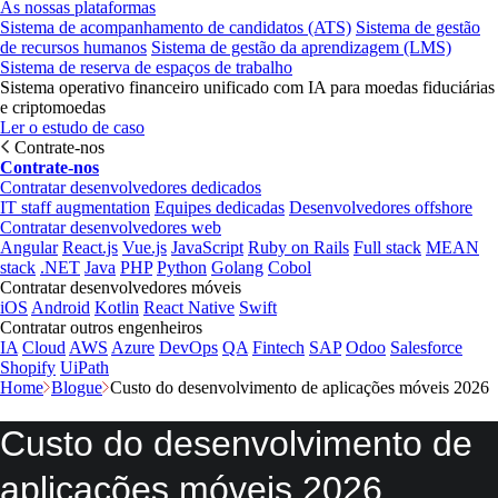
As nossas plataformas
Sistema de acompanhamento de candidatos (ATS)
Sistema de gestão
de recursos humanos
Sistema de gestão da aprendizagem (LMS)
Sistema de reserva de espaços de trabalho
Sistema operativo financeiro unificado com IA para moedas fiduciárias
e criptomoedas
Ler o estudo de caso
Contrate-nos
Contrate-nos
Contratar desenvolvedores dedicados
IT staff augmentation
Equipes dedicadas
Desenvolvedores offshore
Contratar desenvolvedores web
Angular
React.js
Vue.js
JavaScript
Ruby on Rails
Full stack
MEAN
stack
.NET
Java
PHP
Python
Golang
Cobol
Contratar desenvolvedores móveis
iOS
Android
Kotlin
React Native
Swift
Contratar outros engenheiros
IA
Cloud
AWS
Azure
DevOps
QA
Fintech
SAP
Odoo
Salesforce
Shopify
UiPath
Home
Blogue
Custo do desenvolvimento de aplicações móveis 2026
Custo do desenvolvimento de
aplicações móveis 2026