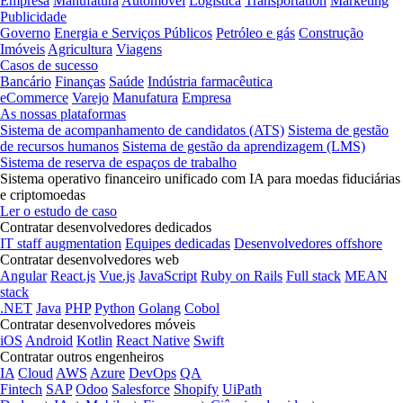
Empresa
Manufatura
Automóvel
Logística
Transportation
Marketing
Publicidade
Governo
Energia e Serviços Públicos
Petróleo e gás
Construção
Imóveis
Agricultura
Viagens
Casos de sucesso
Bancário
Finanças
Saúde
Indústria farmacêutica
eCommerce
Varejo
Manufatura
Empresa
As nossas plataformas
Sistema de acompanhamento de candidatos (ATS)
Sistema de gestão
de recursos humanos
Sistema de gestão da aprendizagem (LMS)
Sistema de reserva de espaços de trabalho
Sistema operativo financeiro unificado com IA para moedas fiduciárias
e criptomoedas
Ler o estudo de caso
Contratar desenvolvedores dedicados
IT staff augmentation
Equipes dedicadas
Desenvolvedores offshore
Contratar desenvolvedores web
Angular
React.js
Vue.js
JavaScript
Ruby on Rails
Full stack
MEAN
stack
.NET
Java
PHP
Python
Golang
Cobol
Contratar desenvolvedores móveis
iOS
Android
Kotlin
React Native
Swift
Contratar outros engenheiros
IA
Cloud
AWS
Azure
DevOps
QA
Fintech
SAP
Odoo
Salesforce
Shopify
UiPath