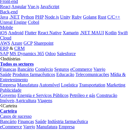
Front-end
React
Angular
Vue.js
JavaScript
Back-end
Java
.NET
Python
PHP
Node.js
Unity
Ruby
Golang
Rust
C/C++
Unreal Engine
Cobol
Mobile
iOS
Android
Flutter
React Native
Xamarin
.NET MAUI
Kotlin
Swift
Cloud
AWS
Azure
GCP
Sharepoint
ERP
&
CRM
SAP
MS Dynamics 365
Odoo
Salesforce
Indústrias
Todos os sectores
Finanças
Bancário
Comércio
Seguros
eCommerce
Varejo
Saúde
Produtos farmacêuticos
Educação
Telecomunicações
Mídia &
Entretenimento
Empresa
Manufatura
Automóvel
Logística
Transportation
Marketing
Publicidade
Governo
Energia e Serviços Públicos
Petróleo e gás
Construção
Imóveis
Agricultura
Viagens
Carteira
Carteira
Casos de sucesso
Bancário
Finanças
Saúde
Indústria farmacêutica
eCommerce
Varejo
Manufatura
Empresa