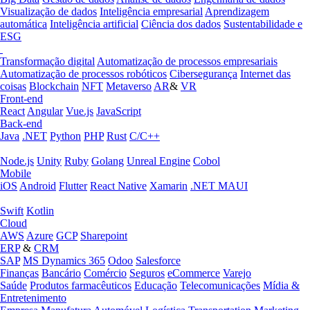
Visualização de dados
Inteligência empresarial
Aprendizagem
automática
Inteligência artificial
Ciência dos dados
Sustentabilidade e
ESG
Transformação digital
Automatização de processos empresariais
Automatização de processos robóticos
Cibersegurança
Internet das
coisas
Blockchain
NFT
Metaverso
AR
&
VR
Front-end
React
Angular
Vue.js
JavaScript
Back-end
Java
.NET
Python
PHP
Rust
C/C++
Node.js
Unity
Ruby
Golang
Unreal Engine
Cobol
Mobile
iOS
Android
Flutter
React Native
Xamarin
.NET MAUI
Swift
Kotlin
Cloud
AWS
Azure
GCP
Sharepoint
ERP
&
CRM
SAP
MS Dynamics 365
Odoo
Salesforce
Finanças
Bancário
Comércio
Seguros
eCommerce
Varejo
Saúde
Produtos farmacêuticos
Educação
Telecomunicações
Mídia &
Entretenimento