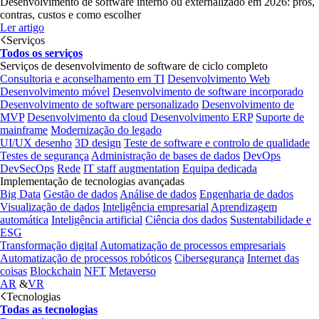
Desenvolvimento de software interno ou externalizado em 2026: prós,
contras, custos e como escolher
Ler artigo
Serviços
Todos os serviços
Serviços de desenvolvimento de software de ciclo completo
Consultoria e aconselhamento em TI
Desenvolvimento Web
Desenvolvimento móvel
Desenvolvimento de software incorporado
Desenvolvimento de software personalizado
Desenvolvimento de
MVP
Desenvolvimento da cloud
Desenvolvimento ERP
Suporte de
mainframe
Modernização do legado
UI/UX desenho
3D design
Teste de software e controlo de qualidade
Testes de segurança
Administração de bases de dados
DevOps
DevSecOps
Rede
IT staff augmentation
Equipa dedicada
Implementação de tecnologias avançadas
Big Data
Gestão de dados
Análise de dados
Engenharia de dados
Visualização de dados
Inteligência empresarial
Aprendizagem
automática
Inteligência artificial
Ciência dos dados
Sustentabilidade e
ESG
Transformação digital
Automatização de processos empresariais
Automatização de processos robóticos
Cibersegurança
Internet das
coisas
Blockchain
NFT
Metaverso
AR
&
VR
Tecnologias
Todas as tecnologias