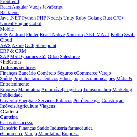
Front-end
React
Angular
Vue.js
JavaScript
Back-end
Java
.NET
Python
PHP
Node.js
Unity
Ruby
Golang
Rust
C/C++
Unreal Engine
Cobol
Mobile
iOS
Android
Flutter
React Native
Xamarin
.NET MAUI
Kotlin
Swift
Cloud
AWS
Azure
GCP
Sharepoint
ERP
&
CRM
SAP
MS Dynamics 365
Odoo
Salesforce
Indústrias
Todos os sectores
Finanças
Bancário
Comércio
Seguros
eCommerce
Varejo
Saúde
Produtos farmacêuticos
Educação
Telecomunicações
Mídia &
Entretenimento
Empresa
Manufatura
Automóvel
Logística
Transportation
Marketing
Publicidade
Governo
Energia e Serviços Públicos
Petróleo e gás
Construção
Imóveis
Agricultura
Viagens
Carteira
Carteira
Casos de sucesso
Bancário
Finanças
Saúde
Indústria farmacêutica
eCommerce
Varejo
Manufatura
Empresa