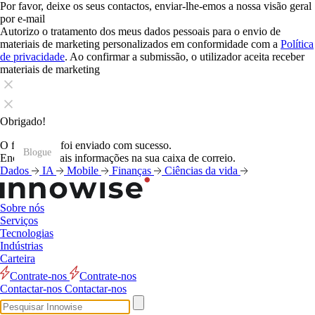
Por favor, deixe os seus contactos, enviar-lhe-emos a nossa visão geral
por e-mail
Autorizo o tratamento dos meus dados pessoais para o envio de
materiais de marketing personalizados em conformidade com a
Política
de privacidade
. Ao confirmar a submissão, o utilizador aceita receber
materiais de marketing
Obrigado!
O formulário foi enviado com sucesso.
Blogue
Blogue
Blogue
Blogue
Blogue
Blogue
Blogue
Blogue
Blogue
Blogue
Blogue
Blogue
Encontrará mais informações na sua caixa de correio.
Dados
IA
Mobile
Finanças
Ciências da vida
Sobre nós
Serviços
Tecnologias
Indústrias
Carteira
Contrate-nos
Contrate-nos
Contactar-nos
Contactar-nos