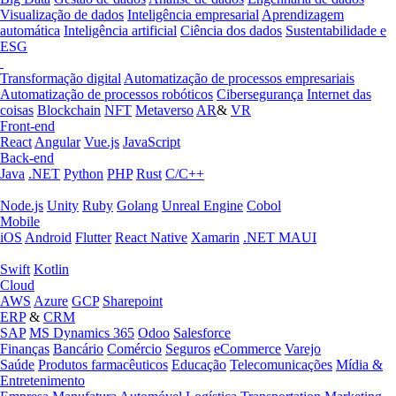
Visualização de dados
Inteligência empresarial
Aprendizagem
automática
Inteligência artificial
Ciência dos dados
Sustentabilidade e
ESG
Transformação digital
Automatização de processos empresariais
Automatização de processos robóticos
Cibersegurança
Internet das
coisas
Blockchain
NFT
Metaverso
AR
&
VR
Front-end
React
Angular
Vue.js
JavaScript
Back-end
Java
.NET
Python
PHP
Rust
C/C++
Node.js
Unity
Ruby
Golang
Unreal Engine
Cobol
Mobile
iOS
Android
Flutter
React Native
Xamarin
.NET MAUI
Swift
Kotlin
Cloud
AWS
Azure
GCP
Sharepoint
ERP
&
CRM
SAP
MS Dynamics 365
Odoo
Salesforce
Finanças
Bancário
Comércio
Seguros
eCommerce
Varejo
Saúde
Produtos farmacêuticos
Educação
Telecomunicações
Mídia &
Entretenimento