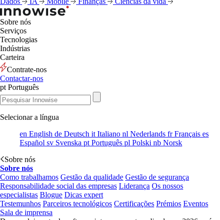
Dados
IA
Mobile
Finanças
Ciências da vida
Sobre nós
Serviços
Tecnologias
Indústrias
Carteira
Contrate-nos
Contactar-nos
pt
Português
Selecionar a língua
en
English
de
Deutsch
it
Italiano
nl
Nederlands
fr
Français
es
Español
sv
Svenska
pt
Português
pl
Polski
nb
Norsk
Sobre nós
Sobre nós
Como trabalhamos
Gestão da qualidade
Gestão de segurança
Responsabilidade social das empresas
Liderança
Os nossos
especialistas
Blogue
Dicas expert
Testemunhos
Parceiros tecnológicos
Certificações
Prémios
Eventos
Sala de imprensa