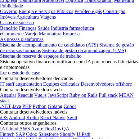
Empresa
Manufatura
Automóvel
Logística
Transportation
Marketing
Publicidade
Governo
Energia e Serviços Públicos
Petróleo e gás
Construção
Imóveis
Agricultura
Viagens
Casos de sucesso
Bancário
Finanças
Saúde
Indústria farmacêutica
eCommerce
Varejo
Manufatura
Empresa
As nossas plataformas
Sistema de acompanhamento de candidatos (ATS)
Sistema de gestão
de recursos humanos
Sistema de gestão da aprendizagem (LMS)
Sistema de reserva de espaços de trabalho
Sistema operativo financeiro unificado com IA para moedas fiduciárias
e criptomoedas
Ler o estudo de caso
Contratar desenvolvedores dedicados
IT staff augmentation
Equipes dedicadas
Desenvolvedores offshore
Contratar desenvolvedores web
Angular
React.js
Vue.js
JavaScript
Ruby on Rails
Full stack
MEAN
stack
.NET
Java
PHP
Python
Golang
Cobol
Contratar desenvolvedores móveis
iOS
Android
Kotlin
React Native
Swift
Contratar outros engenheiros
IA
Cloud
AWS
Azure
DevOps
QA
Fintech
SAP
Odoo
Salesforce
Shopify
UiPath