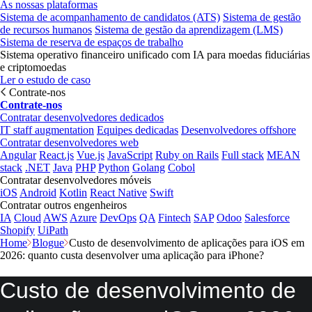
As nossas plataformas
Sistema de acompanhamento de candidatos (ATS)
Sistema de gestão
de recursos humanos
Sistema de gestão da aprendizagem (LMS)
Sistema de reserva de espaços de trabalho
Sistema operativo financeiro unificado com IA para moedas fiduciárias
e criptomoedas
Ler o estudo de caso
Contrate-nos
Contrate-nos
Contratar desenvolvedores dedicados
IT staff augmentation
Equipes dedicadas
Desenvolvedores offshore
Contratar desenvolvedores web
Angular
React.js
Vue.js
JavaScript
Ruby on Rails
Full stack
MEAN
stack
.NET
Java
PHP
Python
Golang
Cobol
Contratar desenvolvedores móveis
iOS
Android
Kotlin
React Native
Swift
Contratar outros engenheiros
IA
Cloud
AWS
Azure
DevOps
QA
Fintech
SAP
Odoo
Salesforce
Shopify
UiPath
Home
Blogue
Custo de desenvolvimento de aplicações para iOS em
2026: quanto custa desenvolver uma aplicação para iPhone?
Custo de desenvolvimento de