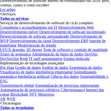
Desenvolvimento de software interno ou externalizado em 2026: prós,
contras, custos e como escolher
Ler artigo
Serviços
Todos os serviços
Serviços de desenvolvimento de software de ciclo completo
Consultoria e aconselhamento em TI
Desenvolvimento Web
Desenvolvimento móvel
Desenvolvimento de software incorporado
Desenvolvimento de software personalizado
Desenvolvimento de
MVP
Desenvolvimento da cloud
Desenvolvimento ERP
Suporte de
mainframe
Modernização do legado
UI/UX desenho
3D design
Teste de software e controlo de qualidade
Testes de segurança
Administração de bases de dados
DevOps
DevSecOps
Rede
IT staff augmentation
Equipa dedicada
Implementação de tecnologias avançadas
Big Data
Gestão de dados
Análise de dados
Engenharia de dados
Visualização de dados
Inteligência empresarial
Aprendizagem
automática
Inteligência artificial
Ciência dos dados
Sustentabilidade e
ESG
Transformação digital
Automatização de processos empresariais
Automatização de processos robóticos
Cibersegurança
Internet das
coisas
Blockchain
NFT
Metaverso
AR
&
VR
Tecnologias
Todas as tecnologias