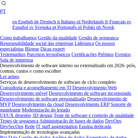
PT
en
English
de
Deutsch
it
Italiano
nl
Nederlands
fr
Français
es
Español
sv
Svenska
pt
Português
pl
Polski
nb
Norsk
Como trabalhamos
Gestão da qualidade
Gestão de segurança
Responsabilidade social das empresas
Liderança
Os nossos
especialistas
Blogue
Dicas expert
Testemunhos
Parceiros tecnológicos
Certificações
Prémios
Eventos
Sala de imprensa
Desenvolvimento de software interno ou externalizado em 2026: prós,
contras, custos e como escolher
Ler artigo
Serviços de desenvolvimento de software de ciclo completo
Consultoria e aconselhamento em TI
Desenvolvimento Web
Desenvolvimento móvel
Desenvolvimento de software incorporado
Desenvolvimento de software personalizado
Desenvolvimento de
MVP
Desenvolvimento da cloud
Desenvolvimento ERP
Suporte de
mainframe
Modernização do legado
UI/UX desenho
3D design
Teste de software e controlo de qualidade
Testes de segurança
Administração de bases de dados
DevOps
DevSecOps
Rede
IT staff augmentation
Equipa dedicada
Implementação de tecnologias avançadas
Big Data
Gestão de dados
Análise de dados
Engenharia de dados