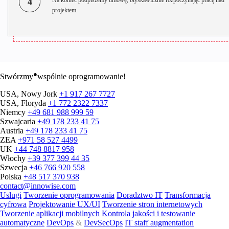
4
projektem.
●
Stwórzmy
wspólnie oprogramowanie!
USA, Nowy Jork
+1 917 267 7727
USA, Floryda
+1 772 2322 7337
Niemcy
+49 681 988 999 59
Szwajcaria
+49 178 233 41 75
Austria
+49 178 233 41 75
ZEA
+971 58 527 4499
UK
+44 748 8817 958
Włochy
+39 377 399 44 35
Szwecja
+46 766 920 558
Polska
+48 517 370 938
contact@innowise.com
Usługi
Tworzenie oprogramowania
Doradztwo IT
Transformacja
cyfrowa
Projektowanie UX/UI
Tworzenie stron internetowych
Tworzenie aplikacji mobilnych
Kontrola jakości i testowanie
automatyczne
DevOps
&
DevSecOps
IT staff augmentation