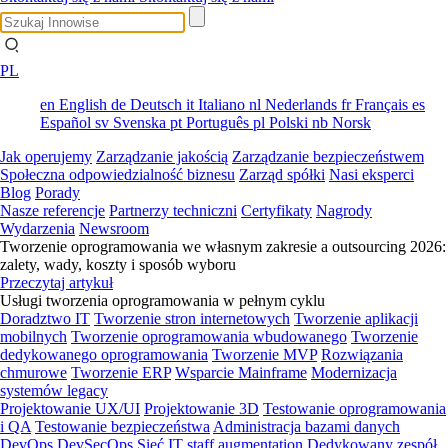
PL
en
English
de
Deutsch
it
Italiano
nl
Nederlands
fr
Français
es
Español
sv
Svenska
pt
Português
pl
Polski
nb
Norsk
Jak operujemy
Zarządzanie jakością
Zarządzanie bezpieczeństwem
Społeczna odpowiedzialność biznesu
Zarząd spółki
Nasi eksperci
Blog
Porady
Nasze referencje
Partnerzy techniczni
Certyfikaty
Nagrody
Wydarzenia
Newsroom
Tworzenie oprogramowania we własnym zakresie a outsourcing 2026:
zalety, wady, koszty i sposób wyboru
Przeczytaj artykuł
Usługi tworzenia oprogramowania w pełnym cyklu
Doradztwo IT
Tworzenie stron internetowych
Tworzenie aplikacji
mobilnych
Tworzenie oprogramowania wbudowanego
Tworzenie
dedykowanego oprogramowania
Tworzenie MVP
Rozwiązania
chmurowe
Tworzenie ERP
Wsparcie Mainframe
Modernizacja
systemów legacy
Projektowanie UX/UI
Projektowanie 3D
Testowanie oprogramowania
i QA
Testowanie bezpieczeństwa
Administracja bazami danych
DevOps
DevSecOps
Sieć
IT staff augmentation
Dedykowany zespół