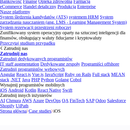
Bankowość
Finanse
Opieka zdrowotna
Farmacja
eCommerce
Handel detaliczny
Produkcja
Enterprise
Nasze platformy
System śledzenia kandydatów (ATS)
systemem HRM
System
zarządzania nauczaniem (ang. LMS - Learning Management System)
System rezerwacji przestrzeni roboczej
Zunifikowany system operacyjny oparty na sztucznej inteligencji dla
finansów, obsługujący waluty fiducjarne i kryptowaluty
Przeczytaj studium przypadku
Zatrudnij nas
Zatrudnij nas
Zatrudnij dedykowanych programistów
IT staff augmentation
Dedykowane zespoły
Programiści offshore
Zatrudnij programistów webowych
Angular
React.js
Vue.js
JavaScript
Ruby on Rails
Full stack
MEAN
stack
.NET
Java
PHP
Python
Golang
Cobol
Wynajmij programistów mobilnych
iOS
Android
Kotlin
React Native
Swift
Zatrudnij innych inżynierów
AI
Chmura
AWS
Azure
DevOps
QA
FinTech
SAP
Odoo
Salesforce
Shopify
UiPath
Strona główna
Case studies
iOS