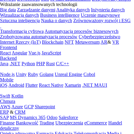
Wdrażanie zaawansowanych technologii
Big data
Zarządzanie danymi
Analityka danych
Inżynieria danych
Wizualizacja danych
Business intelligence
Uczenie maszynowe
Sztuczna inteligencja
Nauka o danych
Zrównoważony rozwój i ESG
Transformacja cyfrowa
Automatyzacja procesów biznesowych
Zrobotyzowana automatyzacja procesów
Cyberbezpieczeństwo
Internet Rzeczy (IoT)
Blockchain
NFT
Metawersum
AR
&
VR
Frontend
React
Angular
Vue.js
JavaScript
Backend
Java
.NET
Python
PHP
Rust
C/C++
Node.js
Unity
Ruby
Golang
Unreal Engine
Cobol
Mobile
iOS
Android
Flutter
React Native
Xamarin
.NET MAUI
Swift
Kotlin
Chmura
AWS
Azure
GCP
Sharepoint
ERP
&
CRM
SAP
MS Dynamics 365
Odoo
Salesforce
Finanse
Bankowość
Trading
Ubezpieczenia
eCommerce
Handel
detaliczny
Opieka zdrowotna
Farmacja
Edukacja
Telekomunikacja
Media i