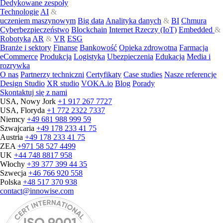
Dedykowane zespoły
Technologie
AI
&
uczeniem maszynowym
Big data
Analityka danych
&
BI
Chmura
Cyberbezpieczeństwo
Blockchain
Internet Rzeczy (IoT)
Embedded
&
Robotyka
AR
&
VR
ESG
Branże i sektory
Finanse
Bankowość
Opieka zdrowotna
Farmacja
eCommerce
Produkcja
Logistyka
Ubezpieczenia
Edukacja
Media i
rozrywka
O nas
Partnerzy techniczni
Certyfikaty
Case studies
Nasze referencje
Design Studio
XR studio
VOKA.io
Blog
Porady
Skontaktuj się z nami
USA, Nowy Jork
+1 917 267 7727
USA, Floryda
+1 772 2322 7337
Niemcy
+49 681 988 999 59
Szwajcaria
+49 178 233 41 75
Austria
+49 178 233 41 75
ZEA
+971 58 527 4499
UK
+44 748 8817 958
Włochy
+39 377 399 44 35
Szwecja
+46 766 920 558
Polska
+48 517 370 938
contact@innowise.com