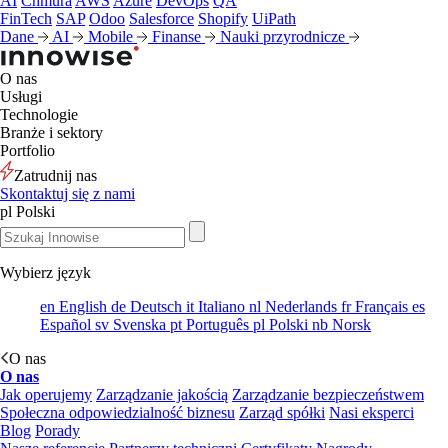
AI
Chmura
AWS
Azure
DevOps
QA
FinTech
SAP
Odoo
Salesforce
Shopify
UiPath
Dane
AI
Mobile
Finanse
Nauki przyrodnicze
O nas
Usługi
Technologie
Branże i sektory
Portfolio
Zatrudnij nas
Skontaktuj się z nami
pl
Polski
Wybierz język
en
English
de
Deutsch
it
Italiano
nl
Nederlands
fr
Français
es
Español
sv
Svenska
pt
Português
pl
Polski
nb
Norsk
O nas
O nas
Jak operujemy
Zarządzanie jakością
Zarządzanie bezpieczeństwem
Społeczna odpowiedzialność biznesu
Zarząd spółki
Nasi eksperci
Blog
Porady