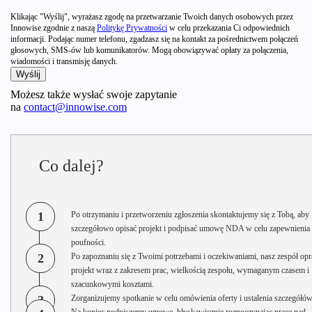
Klikając "Wyślij", wyrażasz zgodę na przetwarzanie Twoich danych osobowych przez
Innowise zgodnie z naszą
Politykę Prywatności
w celu przekazania Ci odpowiednich
informacji. Podając numer telefonu, zgadzasz się na kontakt za pośrednictwem połączeń
głosowych, SMS-ów lub komunikatorów. Mogą obowiązywać opłaty za połączenia,
wiadomości i transmisję danych.
Możesz także wysłać swoje zapytanie
na
contact@innowise.com
Co dalej?
1
Po otrzymaniu i przetworzeniu zgłoszenia skontaktujemy się z Tobą, aby
szczegółowo opisać projekt i podpisać umowę NDA w celu zapewnienia
poufności.
2
Po zapoznaniu się z Twoimi potrzebami i oczekiwaniami, nasz zespół opr
projekt wraz z zakresem prac, wielkością zespołu, wymaganym czasem i
szacunkowymi kosztami.
3
Zorganizujemy spotkanie w celu omówienia oferty i ustalenia szczegółów
Na koniec podpiszemy umowę, błyskawicznie rozpoczynając pracę nad