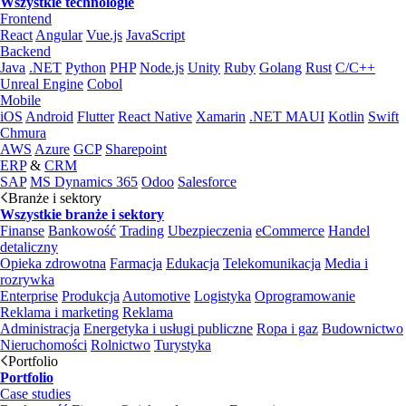
Wszystkie technologie
Frontend
React
Angular
Vue.js
JavaScript
Backend
Java
.NET
Python
PHP
Node.js
Unity
Ruby
Golang
Rust
C/C++
Unreal Engine
Cobol
Mobile
iOS
Android
Flutter
React Native
Xamarin
.NET MAUI
Kotlin
Swift
Chmura
AWS
Azure
GCP
Sharepoint
ERP
&
CRM
SAP
MS Dynamics 365
Odoo
Salesforce
Branże i sektory
Wszystkie branże i sektory
Finanse
Bankowość
Trading
Ubezpieczenia
eCommerce
Handel
detaliczny
Opieka zdrowotna
Farmacja
Edukacja
Telekomunikacja
Media i
rozrywka
Enterprise
Produkcja
Automotive
Logistyka
Oprogramowanie
Reklama i marketing
Reklama
Administracja
Energetyka i usługi publiczne
Ropa i gaz
Budownictwo
Nieruchomości
Rolnictwo
Turystyka
Portfolio
Portfolio
Case studies