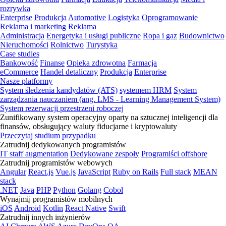
rozrywka
Enterprise
Produkcja
Automotive
Logistyka
Oprogramowanie
Reklama i marketing
Reklama
Administracja
Energetyka i usługi publiczne
Ropa i gaz
Budownictwo
Nieruchomości
Rolnictwo
Turystyka
Case studies
Bankowość
Finanse
Opieka zdrowotna
Farmacja
eCommerce
Handel detaliczny
Produkcja
Enterprise
Nasze platformy
System śledzenia kandydatów (ATS)
systemem HRM
System
zarządzania nauczaniem (ang. LMS - Learning Management System)
System rezerwacji przestrzeni roboczej
Zunifikowany system operacyjny oparty na sztucznej inteligencji dla
finansów, obsługujący waluty fiducjarne i kryptowaluty
Przeczytaj studium przypadku
Zatrudnij dedykowanych programistów
IT staff augmentation
Dedykowane zespoły
Programiści offshore
Zatrudnij programistów webowych
Angular
React.js
Vue.js
JavaScript
Ruby on Rails
Full stack
MEAN
stack
.NET
Java
PHP
Python
Golang
Cobol
Wynajmij programistów mobilnych
iOS
Android
Kotlin
React Native
Swift
Zatrudnij innych inżynierów