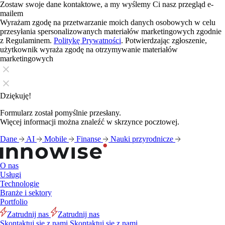
Zostaw swoje dane kontaktowe, a my wyślemy Ci nasz przegląd e-
mailem
Wyrażam zgodę na przetwarzanie moich danych osobowych w celu
przesyłania spersonalizowanych materiałów marketingowych zgodnie
z Regulaminem.
Politykę Prywatności
. Potwierdzając zgłoszenie,
użytkownik wyraża zgodę na otrzymywanie materiałów
marketingowych
Dziękuję!
Formularz został pomyślnie przesłany.
Więcej informacji można znaleźć w skrzynce pocztowej.
Dane
AI
Mobile
Finanse
Nauki przyrodnicze
O nas
Usługi
Technologie
Branże i sektory
Portfolio
Zatrudnij nas
Zatrudnij nas
Skontaktuj się z nami
Skontaktuj się z nami