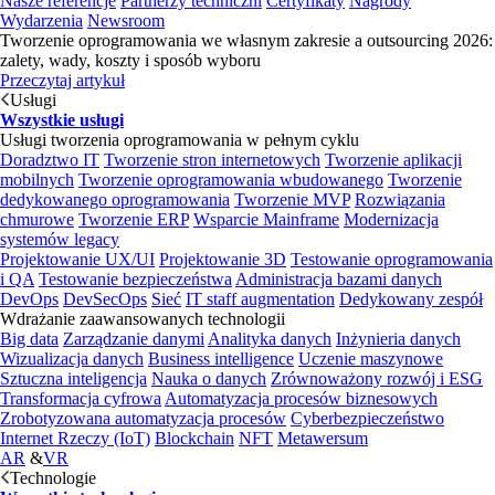
Nasze referencje
Partnerzy techniczni
Certyfikaty
Nagrody
Wydarzenia
Newsroom
Tworzenie oprogramowania we własnym zakresie a outsourcing 2026:
zalety, wady, koszty i sposób wyboru
Przeczytaj artykuł
Usługi
Wszystkie usługi
Usługi tworzenia oprogramowania w pełnym cyklu
Doradztwo IT
Tworzenie stron internetowych
Tworzenie aplikacji
mobilnych
Tworzenie oprogramowania wbudowanego
Tworzenie
dedykowanego oprogramowania
Tworzenie MVP
Rozwiązania
chmurowe
Tworzenie ERP
Wsparcie Mainframe
Modernizacja
systemów legacy
Projektowanie UX/UI
Projektowanie 3D
Testowanie oprogramowania
i QA
Testowanie bezpieczeństwa
Administracja bazami danych
DevOps
DevSecOps
Sieć
IT staff augmentation
Dedykowany zespół
Wdrażanie zaawansowanych technologii
Big data
Zarządzanie danymi
Analityka danych
Inżynieria danych
Wizualizacja danych
Business intelligence
Uczenie maszynowe
Sztuczna inteligencja
Nauka o danych
Zrównoważony rozwój i ESG
Transformacja cyfrowa
Automatyzacja procesów biznesowych
Zrobotyzowana automatyzacja procesów
Cyberbezpieczeństwo
Internet Rzeczy (IoT)
Blockchain
NFT
Metawersum
AR
&
VR
Technologie