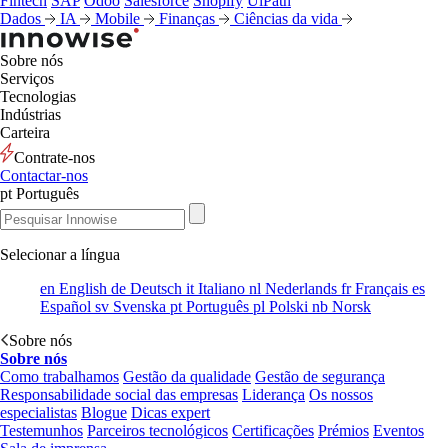
Fintech
SAP
Odoo
Salesforce
Shopify
UiPath
Dados
IA
Mobile
Finanças
Ciências da vida
Sobre nós
Serviços
Tecnologias
Indústrias
Carteira
Contrate-nos
Contactar-nos
pt
Português
Selecionar a língua
en
English
de
Deutsch
it
Italiano
nl
Nederlands
fr
Français
es
Español
sv
Svenska
pt
Português
pl
Polski
nb
Norsk
Sobre nós
Sobre nós
Como trabalhamos
Gestão da qualidade
Gestão de segurança
Responsabilidade social das empresas
Liderança
Os nossos
especialistas
Blogue
Dicas expert
Testemunhos
Parceiros tecnológicos
Certificações
Prémios
Eventos