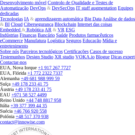
Desenvolvimento móvel
Controlo de Qualidade e Testes de
Automatização
DevOps
&
DevSecOps
IT staff augmentation
Equipes
dedicadas
Tecnologias
IA
&
aprendizagem automática
Big Data
Análise de dados
&
BI
Cloud
Cibersegurança
Blockchain
Internet das coisas
Embedded
&
Robótica
AR
&
VR
ESG
Indústrias
Finanças
Bancário
Saúde
Produtos farmacêuticos
eCommerce
Manufatura
Logística
Seguros
Educação
Mídia e
entretenimento
Sobre nós
Parceiros tecnológicos
Certificações
Casos de sucesso
Testemunhos
Design Studio
XR studio
VOKA.io
Blogue
Dicas expert
Contactar-nos
EUA, Nova Iorque
+1 917 267 7727
EUA, Flórida
+1 772 2322 7337
Alemanha
+49 681 988 999 59
Suíça
+49 178 233 41 75
Áustria
+49 178 233 41 75
EAU
+971 58 527 4499
Reino Unido
+44 748 8817 958
Itália
+39 377 399 44 35
Suécia
+46 766 920 558
Polónia
+48 517 370 938
contact@innowise.com