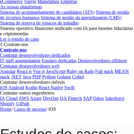
eCommerce
Varejo
Manufatura
Empresa
As nossas plataformas
Sistema de acompanhamento de candidatos (ATS)
Sistema de gestão
de recursos humanos
Sistema de gestão da aprendizagem (LMS)
Sistema de reserva de espaços de trabalho
Sistema operativo financeiro unificado com IA para moedas fiduciárias
e criptomoedas
Ler o estudo de caso
Contrate-nos
Contrate-nos
Contratar desenvolvedores dedicados
IT staff augmentation
Equipes dedicadas
Desenvolvedores offshore
Contratar desenvolvedores web
Angular
React.js
Vue.js
JavaScript
Ruby on Rails
Full stack
MEAN
stack
.NET
Java
PHP
Python
Golang
Cobol
Contratar desenvolvedores móveis
iOS
Android
Kotlin
React Native
Swift
Contratar outros engenheiros
IA
Cloud
AWS
Azure
DevOps
QA
Fintech
SAP
Odoo
Salesforce
Shopify
UiPath
Home
Casos de sucesso
iOS