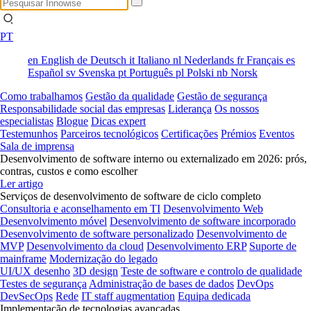
PT
en
English
de
Deutsch
it
Italiano
nl
Nederlands
fr
Français
es
Español
sv
Svenska
pt
Português
pl
Polski
nb
Norsk
Como trabalhamos
Gestão da qualidade
Gestão de segurança
Responsabilidade social das empresas
Liderança
Os nossos
especialistas
Blogue
Dicas expert
Testemunhos
Parceiros tecnológicos
Certificações
Prémios
Eventos
Sala de imprensa
Desenvolvimento de software interno ou externalizado em 2026: prós,
contras, custos e como escolher
Ler artigo
Serviços de desenvolvimento de software de ciclo completo
Consultoria e aconselhamento em TI
Desenvolvimento Web
Desenvolvimento móvel
Desenvolvimento de software incorporado
Desenvolvimento de software personalizado
Desenvolvimento de
MVP
Desenvolvimento da cloud
Desenvolvimento ERP
Suporte de
mainframe
Modernização do legado
UI/UX desenho
3D design
Teste de software e controlo de qualidade
Testes de segurança
Administração de bases de dados
DevOps
DevSecOps
Rede
IT staff augmentation
Equipa dedicada
Implementação de tecnologias avançadas