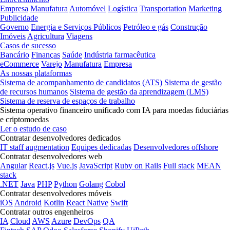
Empresa
Manufatura
Automóvel
Logística
Transportation
Marketing
Publicidade
Governo
Energia e Serviços Públicos
Petróleo e gás
Construção
Imóveis
Agricultura
Viagens
Casos de sucesso
Bancário
Finanças
Saúde
Indústria farmacêutica
eCommerce
Varejo
Manufatura
Empresa
As nossas plataformas
Sistema de acompanhamento de candidatos (ATS)
Sistema de gestão
de recursos humanos
Sistema de gestão da aprendizagem (LMS)
Sistema de reserva de espaços de trabalho
Sistema operativo financeiro unificado com IA para moedas fiduciárias
e criptomoedas
Ler o estudo de caso
Contratar desenvolvedores dedicados
IT staff augmentation
Equipes dedicadas
Desenvolvedores offshore
Contratar desenvolvedores web
Angular
React.js
Vue.js
JavaScript
Ruby on Rails
Full stack
MEAN
stack
.NET
Java
PHP
Python
Golang
Cobol
Contratar desenvolvedores móveis
iOS
Android
Kotlin
React Native
Swift
Contratar outros engenheiros
IA
Cloud
AWS
Azure
DevOps
QA