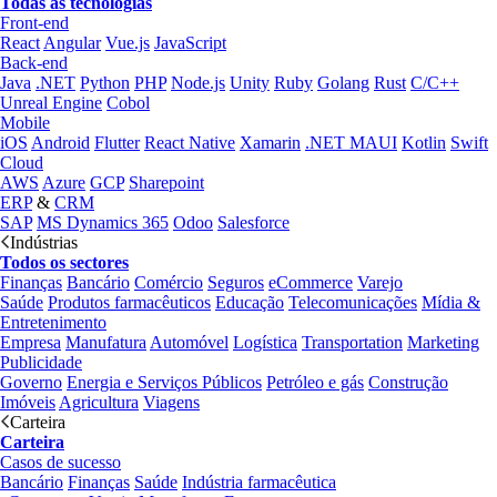
Todas as tecnologias
Front-end
React
Angular
Vue.js
JavaScript
Back-end
Java
.NET
Python
PHP
Node.js
Unity
Ruby
Golang
Rust
C/C++
Unreal Engine
Cobol
Mobile
iOS
Android
Flutter
React Native
Xamarin
.NET MAUI
Kotlin
Swift
Cloud
AWS
Azure
GCP
Sharepoint
ERP
&
CRM
SAP
MS Dynamics 365
Odoo
Salesforce
Indústrias
Todos os sectores
Finanças
Bancário
Comércio
Seguros
eCommerce
Varejo
Saúde
Produtos farmacêuticos
Educação
Telecomunicações
Mídia &
Entretenimento
Empresa
Manufatura
Automóvel
Logística
Transportation
Marketing
Publicidade
Governo
Energia e Serviços Públicos
Petróleo e gás
Construção
Imóveis
Agricultura
Viagens
Carteira
Carteira
Casos de sucesso
Bancário
Finanças
Saúde
Indústria farmacêutica