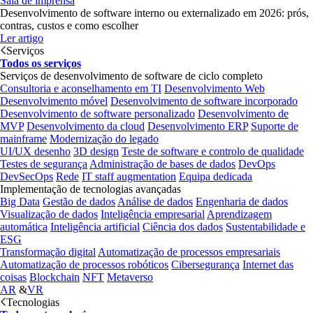
Sala de imprensa
Desenvolvimento de software interno ou externalizado em 2026: prós,
contras, custos e como escolher
Ler artigo
Serviços
Todos os serviços
Serviços de desenvolvimento de software de ciclo completo
Consultoria e aconselhamento em TI
Desenvolvimento Web
Desenvolvimento móvel
Desenvolvimento de software incorporado
Desenvolvimento de software personalizado
Desenvolvimento de
MVP
Desenvolvimento da cloud
Desenvolvimento ERP
Suporte de
mainframe
Modernização do legado
UI/UX desenho
3D design
Teste de software e controlo de qualidade
Testes de segurança
Administração de bases de dados
DevOps
DevSecOps
Rede
IT staff augmentation
Equipa dedicada
Implementação de tecnologias avançadas
Big Data
Gestão de dados
Análise de dados
Engenharia de dados
Visualização de dados
Inteligência empresarial
Aprendizagem
automática
Inteligência artificial
Ciência dos dados
Sustentabilidade e
ESG
Transformação digital
Automatização de processos empresariais
Automatização de processos robóticos
Cibersegurança
Internet das
coisas
Blockchain
NFT
Metaverso
AR
&
VR
Tecnologias