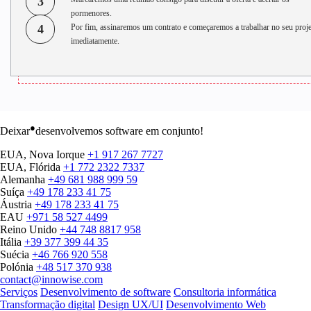
3
pormenores.
4
Por fim, assinaremos um contrato e começaremos a trabalhar no seu proj
imediatamente.
●
Deixar
desenvolvemos software em conjunto!
EUA, Nova Iorque
+1 917 267 7727
EUA, Flórida
+1 772 2322 7337
Alemanha
+49 681 988 999 59
Suíça
+49 178 233 41 75
Áustria
+49 178 233 41 75
EAU
+971 58 527 4499
Reino Unido
+44 748 8817 958
Itália
+39 377 399 44 35
Suécia
+46 766 920 558
Polónia
+48 517 370 938
contact@innowise.com
Serviços
Desenvolvimento de software
Consultoria informática
Transformação digital
Design UX/UI
Desenvolvimento Web