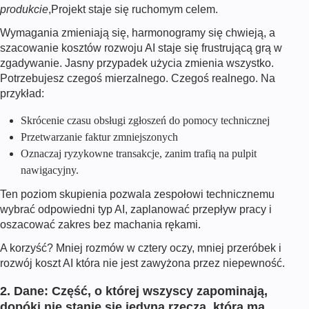
produkcie
,Projekt staje się ruchomym celem.
Wymagania zmieniają się, harmonogramy się chwieją, a
szacowanie kosztów rozwoju AI staje się frustrującą grą w
zgadywanie. Jasny przypadek użycia zmienia wszystko.
Potrzebujesz czegoś mierzalnego. Czegoś realnego. Na
przykład:
Skrócenie czasu obsługi zgłoszeń do pomocy technicznej
Przetwarzanie faktur zmniejszonych
Oznaczaj ryzykowne transakcje, zanim trafią na pulpit
nawigacyjny.
Ten poziom skupienia pozwala zespołowi technicznemu
wybrać odpowiedni typ AI, zaplanować przepływ pracy i
oszacować zakres bez machania rękami.
A korzyść? Mniej rozmów w cztery oczy, mniej przeróbek i
rozwój
koszt AI
która nie jest zawyżona przez niepewność.
2. Dane: Część, o której wszyscy zapominają,
dopóki nie stanie się jedyną rzeczą, która ma