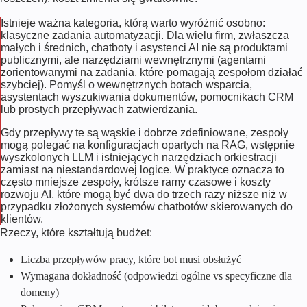
Istnieje ważna kategoria, którą warto wyróżnić osobno:
klasyczne zadania automatyzacji. Dla wielu firm, zwłaszcza
małych i średnich, chatboty i asystenci AI nie są produktami
publicznymi, ale narzędziami wewnętrznymi (agentami
zorientowanymi na zadania, które pomagają zespołom działać
szybciej). Pomyśl o wewnętrznych botach wsparcia,
asystentach wyszukiwania dokumentów, pomocnikach CRM
lub prostych przepływach zatwierdzania.
Gdy przepływy te są wąskie i dobrze zdefiniowane, zespoły
mogą polegać na konfiguracjach opartych na RAG, wstępnie
wyszkolonych LLM i istniejących narzędziach orkiestracji
zamiast na niestandardowej logice. W praktyce oznacza to
często mniejsze zespoły, krótsze ramy czasowe i koszty
rozwoju AI, które mogą być dwa do trzech razy niższe niż w
przypadku złożonych systemów chatbotów skierowanych do
klientów.
Rzeczy, które kształtują budżet:
Liczba przepływów pracy, które bot musi obsłużyć
Wymagana dokładność (odpowiedzi ogólne vs specyficzne dla
domeny)