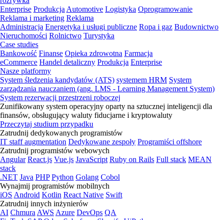
rozrywka
Enterprise
Produkcja
Automotive
Logistyka
Oprogramowanie
Reklama i marketing
Reklama
Administracja
Energetyka i usługi publiczne
Ropa i gaz
Budownictwo
Nieruchomości
Rolnictwo
Turystyka
Case studies
Bankowość
Finanse
Opieka zdrowotna
Farmacja
eCommerce
Handel detaliczny
Produkcja
Enterprise
Nasze platformy
System śledzenia kandydatów (ATS)
systemem HRM
System
zarządzania nauczaniem (ang. LMS - Learning Management System)
System rezerwacji przestrzeni roboczej
Zunifikowany system operacyjny oparty na sztucznej inteligencji dla
finansów, obsługujący waluty fiducjarne i kryptowaluty
Przeczytaj studium przypadku
Zatrudnij dedykowanych programistów
IT staff augmentation
Dedykowane zespoły
Programiści offshore
Zatrudnij programistów webowych
Angular
React.js
Vue.js
JavaScript
Ruby on Rails
Full stack
MEAN
stack
.NET
Java
PHP
Python
Golang
Cobol
Wynajmij programistów mobilnych
iOS
Android
Kotlin
React Native
Swift
Zatrudnij innych inżynierów
AI
Chmura
AWS
Azure
DevOps
QA