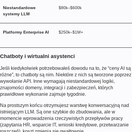
Niestandardowe
$80k–$600k
systemy LLM
Platformy Enterprise AI
$250k–$1M+
Chatboty i wirtualni asystenci
Jeśli kiedykolwiek potrzebowałeś dowodu na to, że “ceny AI są
różne”, to chatboty są nim. Niektóre z nich są tworzone poprzez
wywołanie API. Inne wymagają niestandardowej logiki,
znajomości domeny, integracji i zabezpieczeń, których
prawidłowe wykonanie zajmuje tygodnie.
Na prostszym końcu otrzymujesz warstwę konwersacyjną nad
istniejącym LLM. Są one szybkie do zbudowania, ale w
momencie wprowadzenia rzeczywistych przepływów pracy
(zapytania HR, wsparcie IT, wnioski kredytowe, przetwarzanie
roszczeń), koszt zmienia się gwałtownie.