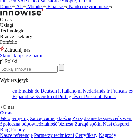
FinTech
SAP
Odoo
Salesforce
Shopify
UiPath
Dane
AI
Mobile
Finanse
Nauki przyrodnicze
O nas
Usługi
Technologie
Branże i sektory
Portfolio
Zatrudnij nas
Skontaktuj się z nami
pl
Polski
Wybierz język
en
English
de
Deutsch
it
Italiano
nl
Nederlands
fr
Français
es
Español
sv
Svenska
pt
Português
pl
Polski
nb
Norsk
O nas
O nas
Jak operujemy
Zarządzanie jakością
Zarządzanie bezpieczeństwem
Społeczna odpowiedzialność biznesu
Zarząd spółki
Nasi eksperci
Blog
Porady
Nasze referencje
Partnerzy techniczni
Certyfikaty
Nagrody