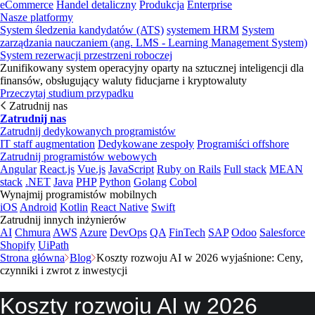
eCommerce
Handel detaliczny
Produkcja
Enterprise
Nasze platformy
System śledzenia kandydatów (ATS)
systemem HRM
System
zarządzania nauczaniem (ang. LMS - Learning Management System)
System rezerwacji przestrzeni roboczej
Zunifikowany system operacyjny oparty na sztucznej inteligencji dla
finansów, obsługujący waluty fiducjarne i kryptowaluty
Przeczytaj studium przypadku
Zatrudnij nas
Zatrudnij nas
Zatrudnij dedykowanych programistów
IT staff augmentation
Dedykowane zespoły
Programiści offshore
Zatrudnij programistów webowych
Angular
React.js
Vue.js
JavaScript
Ruby on Rails
Full stack
MEAN
stack
.NET
Java
PHP
Python
Golang
Cobol
Wynajmij programistów mobilnych
iOS
Android
Kotlin
React Native
Swift
Zatrudnij innych inżynierów
AI
Chmura
AWS
Azure
DevOps
QA
FinTech
SAP
Odoo
Salesforce
Shopify
UiPath
Strona główna
Blog
Koszty rozwoju AI w 2026 wyjaśnione: Ceny,
czynniki i zwrot z inwestycji
Koszty rozwoju AI w
2026