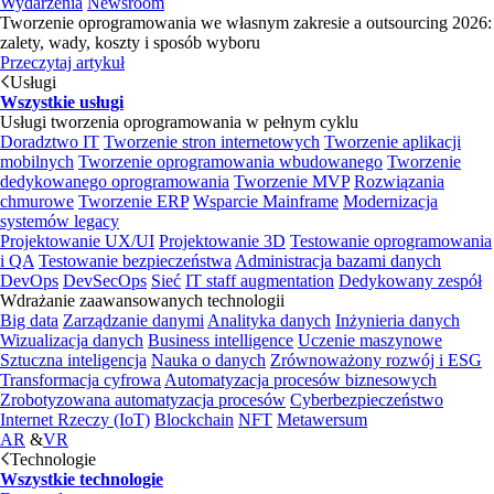
Wydarzenia
Newsroom
Tworzenie oprogramowania we własnym zakresie a outsourcing 2026:
zalety, wady, koszty i sposób wyboru
Przeczytaj artykuł
Usługi
Wszystkie usługi
Usługi tworzenia oprogramowania w pełnym cyklu
Doradztwo IT
Tworzenie stron internetowych
Tworzenie aplikacji
mobilnych
Tworzenie oprogramowania wbudowanego
Tworzenie
dedykowanego oprogramowania
Tworzenie MVP
Rozwiązania
chmurowe
Tworzenie ERP
Wsparcie Mainframe
Modernizacja
systemów legacy
Projektowanie UX/UI
Projektowanie 3D
Testowanie oprogramowania
i QA
Testowanie bezpieczeństwa
Administracja bazami danych
DevOps
DevSecOps
Sieć
IT staff augmentation
Dedykowany zespół
Wdrażanie zaawansowanych technologii
Big data
Zarządzanie danymi
Analityka danych
Inżynieria danych
Wizualizacja danych
Business intelligence
Uczenie maszynowe
Sztuczna inteligencja
Nauka o danych
Zrównoważony rozwój i ESG
Transformacja cyfrowa
Automatyzacja procesów biznesowych
Zrobotyzowana automatyzacja procesów
Cyberbezpieczeństwo
Internet Rzeczy (IoT)
Blockchain
NFT
Metawersum
AR
&
VR
Technologie
Wszystkie technologie