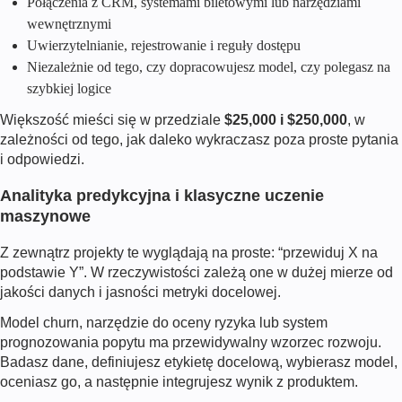
Połączenia z CRM, systemami biletowymi lub narzędziami
wewnętrznymi
Uwierzytelnianie, rejestrowanie i reguły dostępu
Niezależnie od tego, czy dopracowujesz model, czy polegasz na
szybkiej logice
Większość mieści się w przedziale
$25,000 i $250,000
, w
zależności od tego, jak daleko wykraczasz poza proste pytania
i odpowiedzi.
Analityka predykcyjna i klasyczne uczenie
maszynowe
Z zewnątrz projekty te wyglądają na proste: “przewiduj X na
podstawie Y”. W rzeczywistości zależą one w dużej mierze od
jakości danych i jasności metryki docelowej.
Model churn, narzędzie do oceny ryzyka lub system
prognozowania popytu ma przewidywalny wzorzec rozwoju.
Badasz dane, definiujesz etykietę docelową, wybierasz model,
oceniasz go, a następnie integrujesz wynik z produktem.