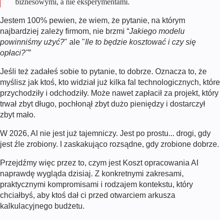
biznesowymi, a nie eksperymentami.
Jestem 100% pewien, że wiem, że pytanie, na którym
najbardziej zależy firmom, nie brzmi “
Jakiego modelu
powinniśmy użyć?
" ale "
Ile to będzie kosztować i czy się
opłaci?"
”
Jeśli też zadałeś sobie to pytanie, to dobrze. Oznacza to, że
myślisz jak ktoś, kto widział już kilka fal technologicznych, które
przychodziły i odchodziły. Może nawet zapłacił za projekt, który
trwał zbyt długo, pochłonął zbyt dużo pieniędzy i dostarczył
zbyt mało.
W
2026
, AI nie jest już tajemniczy. Jest po prostu... drogi, gdy
jest źle zrobiony. I zaskakująco rozsądne, gdy zrobione dobrze.
Przejdźmy więc przez to, czym jest
Koszt opracowania AI
naprawdę wygląda dzisiaj. Z konkretnymi zakresami,
praktycznymi kompromisami i rodzajem kontekstu, który
chciałbyś, aby ktoś dał ci przed otwarciem arkusza
kalkulacyjnego budżetu.