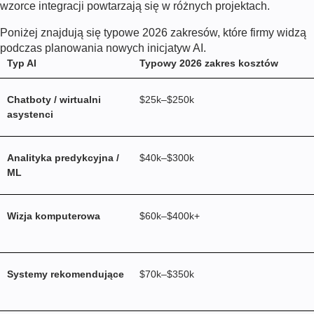
wzorce integracji powtarzają się w różnych projektach.
Poniżej znajdują się typowe
2026
zakresów, które firmy widzą
podczas planowania nowych inicjatyw AI.
Typ AI
Typowy
2026
zakres kosztów
Chatboty / wirtualni
$25k–$250k
asystenci
Analityka predykcyjna /
$40k–$300k
ML
Wizja komputerowa
$60k–$400k+
Systemy rekomendujące
$70k–$350k