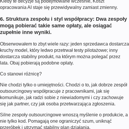
Kiedy te decyzje są podejmowane wcześnie,
Koszt
opracowania AI
staje się przewidywalny zamiast zmienny.
6. Struktura zespołu i styl współpracy: Dwa zespoły
mogą pobierać takie same opłaty, ale osiągać
zupełnie inne wyniki.
Obserwowałem to zbyt wiele razy: jeden sprzedawca dostarcza
kruchy model, który ledwo przetrwał testy pilotażowe; inny
dostarcza stabilny produkt, na którym można polegać przez
lata. Obaj pobierają podobne opłaty.
Co stanowi różnicę?
Nie chodzi tylko o umiejętności. Chodzi o to, jak dobrze zespół
outsourcingowy współpracuje z pracownikami, jak się
komunikuje, jak radzi sobie z niewiadomymi i czy zachowuje
się jak partner, czy jak osoba przetwarzająca zgłoszenia.
Silne zespoły outsourcingowe wnoszą myślenie o produkcie, a
nie tylko kod. Pomagają one ograniczyć szum, uniknąć
przeróbek i utrzymać stabilny plan działania.