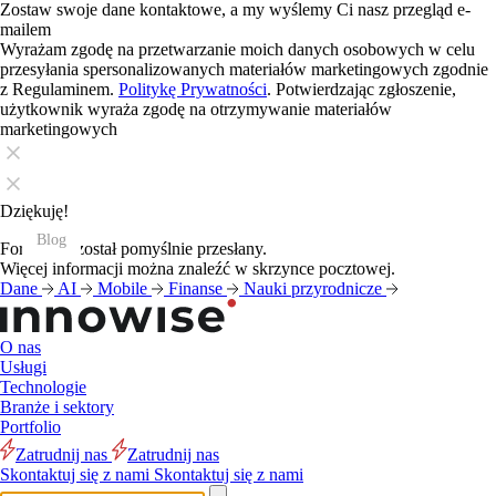
Zostaw swoje dane kontaktowe, a my wyślemy Ci nasz przegląd e-
mailem
Wyrażam zgodę na przetwarzanie moich danych osobowych w celu
przesyłania spersonalizowanych materiałów marketingowych zgodnie
z Regulaminem.
Politykę Prywatności
. Potwierdzając zgłoszenie,
użytkownik wyraża zgodę na otrzymywanie materiałów
marketingowych
Dziękuję!
Blog
Blog
Blog
Blog
Blog
Blog
Blog
Blog
Blog
Blog
Blog
Blog
Formularz został pomyślnie przesłany.
Więcej informacji można znaleźć w skrzynce pocztowej.
Dane
AI
Mobile
Finanse
Nauki przyrodnicze
O nas
Usługi
Technologie
Branże i sektory
Portfolio
Zatrudnij nas
Zatrudnij nas
Skontaktuj się z nami
Skontaktuj się z nami