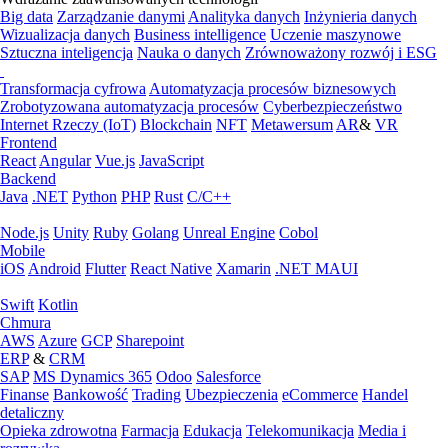
Big data
Zarządzanie danymi
Analityka danych
Inżynieria danych
Wizualizacja danych
Business intelligence
Uczenie maszynowe
Sztuczna inteligencja
Nauka o danych
Zrównoważony rozwój i ESG
Transformacja cyfrowa
Automatyzacja procesów biznesowych
Zrobotyzowana automatyzacja procesów
Cyberbezpieczeństwo
Internet Rzeczy (IoT)
Blockchain
NFT
Metawersum
AR
&
VR
Frontend
React
Angular
Vue.js
JavaScript
Backend
Java
.NET
Python
PHP
Rust
C/C++
Node.js
Unity
Ruby
Golang
Unreal Engine
Cobol
Mobile
iOS
Android
Flutter
React Native
Xamarin
.NET MAUI
Swift
Kotlin
Chmura
AWS
Azure
GCP
Sharepoint
ERP
&
CRM
SAP
MS Dynamics 365
Odoo
Salesforce
Finanse
Bankowość
Trading
Ubezpieczenia
eCommerce
Handel
detaliczny
Opieka zdrowotna
Farmacja
Edukacja
Telekomunikacja
Media i