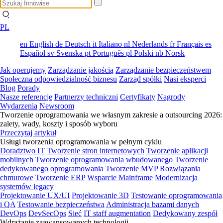
PL
en
English
de
Deutsch
it
Italiano
nl
Nederlands
fr
Français
es
Español
sv
Svenska
pt
Português
pl
Polski
nb
Norsk
Jak operujemy
Zarządzanie jakością
Zarządzanie bezpieczeństwem
Społeczna odpowiedzialność biznesu
Zarząd spółki
Nasi eksperci
Blog
Porady
Nasze referencje
Partnerzy techniczni
Certyfikaty
Nagrody
Wydarzenia
Newsroom
Tworzenie oprogramowania we własnym zakresie a outsourcing 2026:
zalety, wady, koszty i sposób wyboru
Przeczytaj artykuł
Usługi tworzenia oprogramowania w pełnym cyklu
Doradztwo IT
Tworzenie stron internetowych
Tworzenie aplikacji
mobilnych
Tworzenie oprogramowania wbudowanego
Tworzenie
dedykowanego oprogramowania
Tworzenie MVP
Rozwiązania
chmurowe
Tworzenie ERP
Wsparcie Mainframe
Modernizacja
systemów legacy
Projektowanie UX/UI
Projektowanie 3D
Testowanie oprogramowania
i QA
Testowanie bezpieczeństwa
Administracja bazami danych
DevOps
DevSecOps
Sieć
IT staff augmentation
Dedykowany zespół
Wdrażanie zaawansowanych technologii