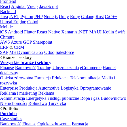
Frontend
React
Angular
Vue.js
JavaScript
Backend
Java
.NET
Python
PHP
Node.js
Unity
Ruby
Golang
Rust
C/C++
Unreal Engine
Cobol
Mobile
iOS
Android
Flutter
React Native
Xamarin
.NET MAUI
Kotlin
Swift
Chmura
AWS
Azure
GCP
Sharepoint
ERP
&
CRM
SAP
MS Dynamics 365
Odoo
Salesforce
Branże i sektory
Wszystkie branże i sektory
Finanse
Bankowość
Trading
Ubezpieczenia
eCommerce
Handel
detaliczny
Opieka zdrowotna
Farmacja
Edukacja
Telekomunikacja
Media i
rozrywka
Enterprise
Produkcja
Automotive
Logistyka
Oprogramowanie
Reklama i marketing
Reklama
Administracja
Energetyka i usługi publiczne
Ropa i gaz
Budownictwo
Nieruchomości
Rolnictwo
Turystyka
Portfolio
Portfolio
Case studies
Bankowość
Finanse
Opieka zdrowotna
Farmacja