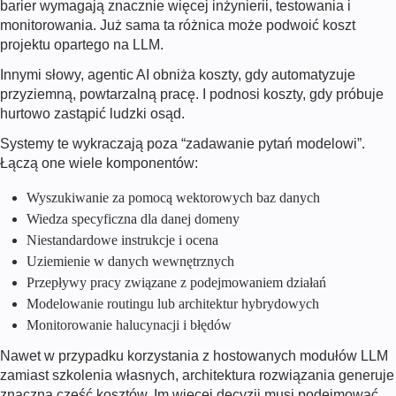
barier wymagają znacznie więcej inżynierii, testowania i
monitorowania. Już sama ta różnica może podwoić koszt
projektu opartego na LLM.
Innymi słowy, agentic AI obniża koszty, gdy automatyzuje
przyziemną, powtarzalną pracę. I podnosi koszty, gdy próbuje
hurtowo zastąpić ludzki osąd.
Systemy te wykraczają poza “zadawanie pytań modelowi”.
Łączą one wiele komponentów:
Wyszukiwanie za pomocą wektorowych baz danych
Wiedza specyficzna dla danej domeny
Niestandardowe instrukcje i ocena
Uziemienie w danych wewnętrznych
Przepływy pracy związane z podejmowaniem działań
Modelowanie routingu lub architektur hybrydowych
Monitorowanie halucynacji i błędów
Nawet w przypadku korzystania z hostowanych modułów LLM
zamiast szkolenia własnych, architektura rozwiązania generuje
znaczną część kosztów. Im więcej decyzji musi podejmować