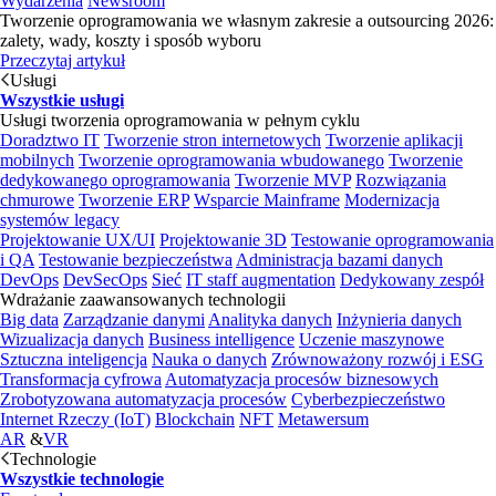
Wydarzenia
Newsroom
Tworzenie oprogramowania we własnym zakresie a outsourcing 2026:
zalety, wady, koszty i sposób wyboru
Przeczytaj artykuł
Usługi
Wszystkie usługi
Usługi tworzenia oprogramowania w pełnym cyklu
Doradztwo IT
Tworzenie stron internetowych
Tworzenie aplikacji
mobilnych
Tworzenie oprogramowania wbudowanego
Tworzenie
dedykowanego oprogramowania
Tworzenie MVP
Rozwiązania
chmurowe
Tworzenie ERP
Wsparcie Mainframe
Modernizacja
systemów legacy
Projektowanie UX/UI
Projektowanie 3D
Testowanie oprogramowania
i QA
Testowanie bezpieczeństwa
Administracja bazami danych
DevOps
DevSecOps
Sieć
IT staff augmentation
Dedykowany zespół
Wdrażanie zaawansowanych technologii
Big data
Zarządzanie danymi
Analityka danych
Inżynieria danych
Wizualizacja danych
Business intelligence
Uczenie maszynowe
Sztuczna inteligencja
Nauka o danych
Zrównoważony rozwój i ESG
Transformacja cyfrowa
Automatyzacja procesów biznesowych
Zrobotyzowana automatyzacja procesów
Cyberbezpieczeństwo
Internet Rzeczy (IoT)
Blockchain
NFT
Metawersum
AR
&
VR
Technologie
Wszystkie technologie