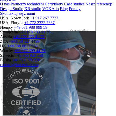
O nas
Partnerzy techniczni
Certyfikaty
Case studies
Nasze referencje
Design Studio
XR studio
VOKA.io
Blog
Porady
Skontaktuj się z nami
USA, Nowy Jork
+1 917 267 7727
USA, Floryda
+1 772 2322 7337
Niemcy
+49 681 988 999 59
Ivan Grabovski
25 lutego 2026 r.
Szwajcaria
+49 178 233 41 75
Austria
+49 178 233 41 75
ZEA
+971 58 527 4499
UK
+44 748 8817 958
Włochy
+39 377 399 44 35
Szwecja
+46 766 920 558
Polska
+48 517 370 938
contact@innowise.com