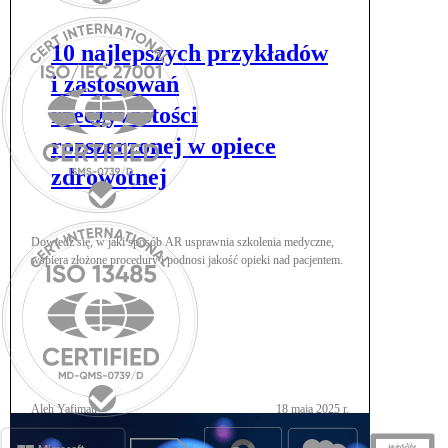
10 najlepszych przykładów
i zastosowań
rzeczywistości
rozszerzonej w opiece
zdrowotnej
Dowiedz się, w jaki sposób AR usprawnia szkolenia medyczne,
wspiera złożone procedury i podnosi jakość opieki nad pacjentem.
Aleh Yafimau
18 maja 2025 r.