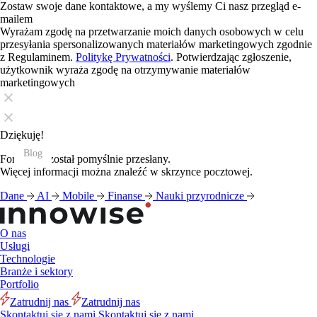
Zostaw swoje dane kontaktowe, a my wyślemy Ci nasz przegląd e-
mailem
Wyrażam zgodę na przetwarzanie moich danych osobowych w celu
przesyłania spersonalizowanych materiałów marketingowych zgodnie
z Regulaminem.
Politykę Prywatności
. Potwierdzając zgłoszenie,
użytkownik wyraża zgodę na otrzymywanie materiałów
marketingowych
Dziękuję!
Blog
Blog
Blog
Blog
Blog
Blog
Blog
Blog
Blog
Blog
Blog
Blog
Formularz został pomyślnie przesłany.
Więcej informacji można znaleźć w skrzynce pocztowej.
Dane
AI
Mobile
Finanse
Nauki przyrodnicze
O nas
Usługi
Technologie
Branże i sektory
Portfolio
Zatrudnij nas
Zatrudnij nas
Skontaktuj się z nami
Skontaktuj się z nami