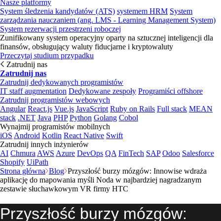
Nasze platformy
System śledzenia kandydatów (ATS)
systemem HRM
System
zarządzania nauczaniem (ang. LMS - Learning Management System)
System rezerwacji przestrzeni roboczej
Zunifikowany system operacyjny oparty na sztucznej inteligencji dla
finansów, obsługujący waluty fiducjarne i kryptowaluty
Przeczytaj studium przypadku
Zatrudnij nas
Zatrudnij nas
Zatrudnij dedykowanych programistów
IT staff augmentation
Dedykowane zespoły
Programiści offshore
Zatrudnij programistów webowych
Angular
React.js
Vue.js
JavaScript
Ruby on Rails
Full stack
MEAN
stack
.NET
Java
PHP
Python
Golang
Cobol
Wynajmij programistów mobilnych
iOS
Android
Kotlin
React Native
Swift
Zatrudnij innych inżynierów
AI
Chmura
AWS
Azure
DevOps
QA
FinTech
SAP
Odoo
Salesforce
Shopify
UiPath
Strona główna
Blog
Przyszłość burzy mózgów: Innowise wdraża
aplikację do mapowania myśli Noda w najbardziej nagradzanym
zestawie słuchawkowym VR firmy HTC
Przyszłość burzy mózgów: