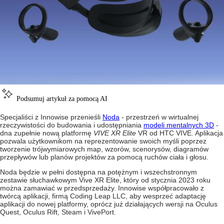
Podsumuj artykuł za pomocą AI
Specjaliści z Innowise przenieśli
Noda
- przestrzeń w wirtualnej
rzeczywistości do budowania i udostępniania
modeli mentalnych 3D
-
dna zupełnie nową platformę
VIVE XR Elite
VR od HTC VIVE. Aplikacja
pozwala użytkownikom na reprezentowanie swoich myśli poprzez
tworzenie trójwymiarowych map, wzorów, scenorysów, diagramów
przepływów lub planów projektów za pomocą ruchów ciała i głosu.
Noda będzie w pełni dostępna na potężnym i wszechstronnym
zestawie słuchawkowym Vive XR Elite, który od stycznia 2023 roku
można zamawiać w przedsprzedaży. Innowise współpracowało z
twórcą aplikacji, firmą Coding Leap LLC, aby wesprzeć adaptację
aplikacji do nowej platformy, oprócz już działających wersji na Oculus
Quest, Oculus Rift, Steam i VivePort.