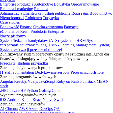
Enterprise
Produkcja
Automotive
Logistyka
Oprogramowanie
Reklama i marketing
Reklama
Administracja
Energetyka i usługi publiczne
Ropa i gaz
Budownictwo
Nieruchomości
Rolnictwo
Turystyka
Case studies
Bankowość
Finanse
Opieka zdrowotna
Farmacja
eCommerce
Retail
Produkcja
Enterprise
Nasze platformy
System śledzenia kandydatów (ATS)
systemem HRM
System
zarządzania nauczaniem (ang. LMS - Learning Management System)
System rezerwacji przestrzeni roboczej
Zunifikowany system operacyjny oparty na sztucznej inteligencji dla
finansów, obsługujący waluty fiducjarne i kryptowaluty
Przeczytaj studium przypadku
Zatrudnij dedykowanych programistów
IT staff augmentation
Dedykowane zespoły
Programiści offshore
Zatrudnij programistów webowych
Angular
React.js
Vue.js
JavaScript
Ruby on Rails
Full stack
MEAN
stack
.NET
Java
PHP
Python
Golang
Cobol
Wynajmij programistów mobilnych
iOS
Android
Kotlin
React Native
Swift
Zatrudnij innych inżynierów
AI
Chmura
AWS
Azure
DevOps
QA