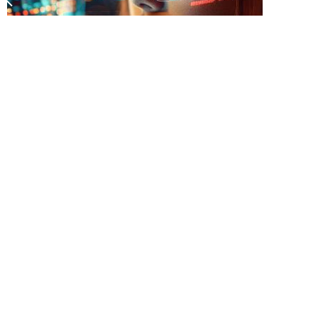
Kodowanie przyszłości: 14
trendów w rozwoju
oprogramowania, których
nie możesz zignorować w
2025 roku
Poznaj nową falę trendów w rozwoju oprogramowania i zobacz,
jak mogą one zwiększyć zwrot z inwestycji i napędzać rozwój
firmy.