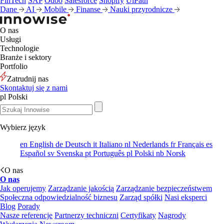
FinTech
SAP
Odoo
Salesforce
Shopify
UiPath
Dane
AI
Mobile
Finanse
Nauki przyrodnicze
O nas
Usługi
Technologie
Branże i sektory
Portfolio
Zatrudnij nas
Skontaktuj się z nami
pl
Polski
Wybierz język
en
English
de
Deutsch
it
Italiano
nl
Nederlands
fr
Français
es
Español
sv
Svenska
pt
Português
pl
Polski
nb
Norsk
O nas
O nas
Jak operujemy
Zarządzanie jakością
Zarządzanie bezpieczeństwem
Społeczna odpowiedzialność biznesu
Zarząd spółki
Nasi eksperci
Blog
Porady
Nasze referencje
Partnerzy techniczni
Certyfikaty
Nagrody