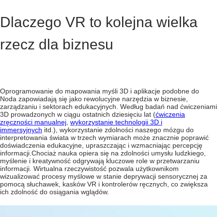
Dlaczego VR to kolejna wielka
rzecz dla biznesu
Oprogramowanie do mapowania myśli 3D
i aplikacje podobne do
Noda zapowiadają się jako rewolucyjne narzędzia w biznesie,
zarządzaniu i sektorach edukacyjnych.
Według badań nad ćwiczeniami
3D prowadzonych w ciągu ostatnich dziesięciu lat
(
ćwiczenia
zręczności manualnej
,
wykorzystanie technologii 3D i
immersyjnych
itd.),
wykorzystanie zdolności naszego mózgu do
interpretowania świata w trzech wymiarach może znacznie poprawić
doświadczenia edukacyjne, upraszczając i wzmacniając percepcję
informacji.
Chociaż nauka opiera się na zdolności umysłu ludzkiego,
myślenie i kreatywność odgrywają kluczowe role w przetwarzaniu
informacji. Wirtualna rzeczywistość pozwala użytkownikom
wizualizować procesy myślowe w stanie deprywacji sensorycznej za
pomocą słuchawek, kasków VR i kontrolerów ręcznych, co zwiększa
ich zdolność do osiągania wglądów.