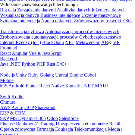
Wdrażanie zaawansowanych technologii
Big data
Zarządzanie danymi
Analityka danych
Inżynieria danych
Wizualizacja danych
Business intelligence
Uczenie maszynowe
Sztuczna inteligencja
Nauka o danych
Zrównoważony rozwój i ESG
Transformacja cyfrowa
Automatyzacja procesów biznesowych
Zrobotyzowana automatyzacja procesów
Cyberbezpieczeństwo
Internet Rzeczy (IoT)
Blockchain
NFT
Metawersum
AR
&
VR
Frontend
React
Angular
Vue.js
JavaScript
Backend
Java
.NET
Python
PHP
Rust
C/C++
Node.js
Unity
Ruby
Golang
Unreal Engine
Cobol
Mobile
iOS
Android
Flutter
React Native
Xamarin
.NET MAUI
Swift
Kotlin
Chmura
AWS
Azure
GCP
Sharepoint
ERP
&
CRM
SAP
MS Dynamics 365
Odoo
Salesforce
Finanse
Bankowość
Trading
Ubezpieczenia
eCommerce
Retail
Opieka zdrowotna
Farmacja
Edukacja
Telekomunikacja
Media i
rozrywka