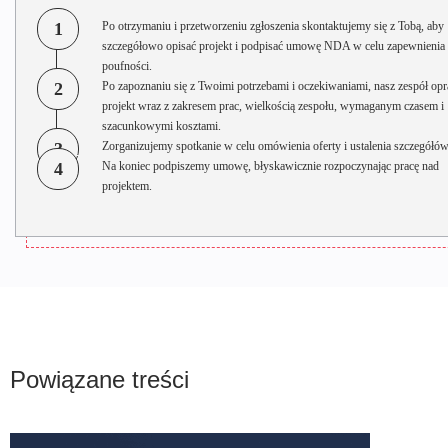
1
Po otrzymaniu i przetworzeniu zgłoszenia skontaktujemy się z Tobą, aby
szczegółowo opisać projekt i podpisać umowę NDA w celu zapewnienia
poufności.
2
Po zapoznaniu się z Twoimi potrzebami i oczekiwaniami, nasz zespół opr
projekt wraz z zakresem prac, wielkością zespołu, wymaganym czasem i
szacunkowymi kosztami.
3
Zorganizujemy spotkanie w celu omówienia oferty i ustalenia szczegółów
4
Na koniec podpiszemy umowę, błyskawicznie rozpoczynając pracę nad
projektem.
Powiązane treści