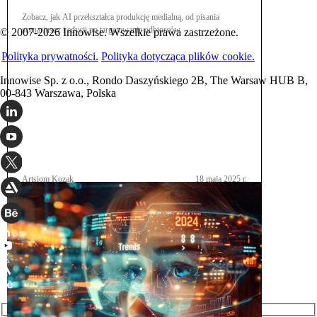
Zobacz, jak AI przekształca produkcję medialną, od pisania
scenariuszy i edycji po targetowanie odbiorców.
© 2007-2026 Innowise. Wszelkie prawa zastrzeżone.
Polityka prywatności.
Polityka dotycząca plików cookie.
Innowise Sp. z o.o., Rondo Daszyńskiego 2B, The Warsaw HUB B,
00-843 Warszawa, Polska
Artsiom Kozak
18 maja 2025 r.