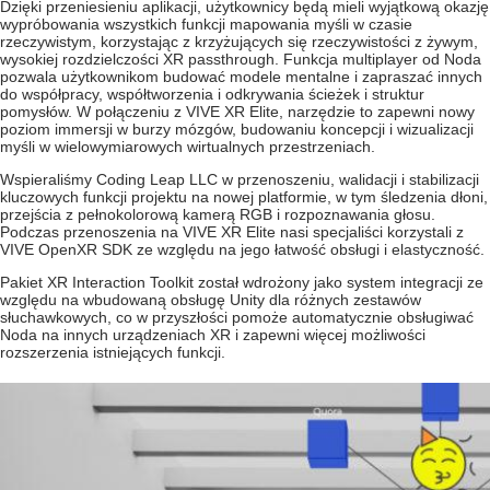
Dzięki przeniesieniu aplikacji, użytkownicy będą mieli wyjątkową okazję
wypróbowania wszystkich funkcji mapowania myśli w czasie
rzeczywistym, korzystając z krzyżujących się rzeczywistości z żywym,
wysokiej rozdzielczości XR passthrough. Funkcja multiplayer od Noda
pozwala użytkownikom budować modele mentalne i zapraszać innych
do współpracy, współtworzenia i odkrywania ścieżek i struktur
pomysłów. W połączeniu z VIVE XR Elite, narzędzie to zapewni nowy
poziom immersji w burzy mózgów, budowaniu koncepcji i wizualizacji
myśli w wielowymiarowych wirtualnych przestrzeniach.
Wspieraliśmy Coding Leap LLC w przenoszeniu, walidacji i stabilizacji
kluczowych funkcji projektu na nowej platformie, w tym śledzenia dłoni,
przejścia z pełnokolorową kamerą RGB i rozpoznawania głosu.
Podczas przenoszenia na VIVE XR Elite nasi specjaliści korzystali z
VIVE OpenXR SDK ze względu na jego łatwość obsługi i elastyczność.
Pakiet XR Interaction Toolkit został wdrożony jako system integracji ze
względu na wbudowaną obsługę Unity dla różnych zestawów
słuchawkowych, co w przyszłości pomoże automatycznie obsługiwać
Noda na innych urządzeniach XR i zapewni więcej możliwości
rozszerzenia istniejących funkcji.