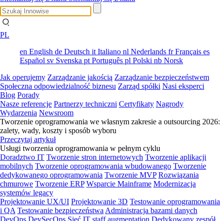
PL
en
English
de
Deutsch
it
Italiano
nl
Nederlands
fr
Français
es
Español
sv
Svenska
pt
Português
pl
Polski
nb
Norsk
Jak operujemy
Zarządzanie jakością
Zarządzanie bezpieczeństwem
Społeczna odpowiedzialność biznesu
Zarząd spółki
Nasi eksperci
Blog
Porady
Nasze referencje
Partnerzy techniczni
Certyfikaty
Nagrody
Wydarzenia
Newsroom
Tworzenie oprogramowania we własnym zakresie a outsourcing 2026:
zalety, wady, koszty i sposób wyboru
Przeczytaj artykuł
Usługi tworzenia oprogramowania w pełnym cyklu
Doradztwo IT
Tworzenie stron internetowych
Tworzenie aplikacji
mobilnych
Tworzenie oprogramowania wbudowanego
Tworzenie
dedykowanego oprogramowania
Tworzenie MVP
Rozwiązania
chmurowe
Tworzenie ERP
Wsparcie Mainframe
Modernizacja
systemów legacy
Projektowanie UX/UI
Projektowanie 3D
Testowanie oprogramowania
i QA
Testowanie bezpieczeństwa
Administracja bazami danych
DevOps
DevSecOps
Sieć
IT staff augmentation
Dedykowany zespół