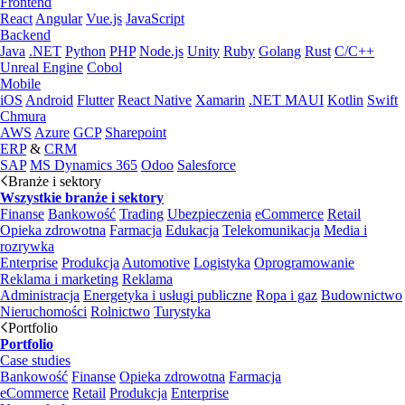
Frontend
React
Angular
Vue.js
JavaScript
Backend
Java
.NET
Python
PHP
Node.js
Unity
Ruby
Golang
Rust
C/C++
Unreal Engine
Cobol
Mobile
iOS
Android
Flutter
React Native
Xamarin
.NET MAUI
Kotlin
Swift
Chmura
AWS
Azure
GCP
Sharepoint
ERP
&
CRM
SAP
MS Dynamics 365
Odoo
Salesforce
Branże i sektory
Wszystkie branże i sektory
Finanse
Bankowość
Trading
Ubezpieczenia
eCommerce
Retail
Opieka zdrowotna
Farmacja
Edukacja
Telekomunikacja
Media i
rozrywka
Enterprise
Produkcja
Automotive
Logistyka
Oprogramowanie
Reklama i marketing
Reklama
Administracja
Energetyka i usługi publiczne
Ropa i gaz
Budownictwo
Nieruchomości
Rolnictwo
Turystyka
Portfolio
Portfolio
Case studies
Bankowość
Finanse
Opieka zdrowotna
Farmacja
eCommerce
Retail
Produkcja
Enterprise