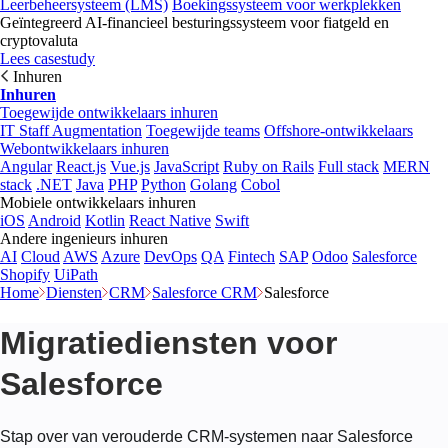
Leerbeheersysteem (LMS)
Boekingssysteem voor werkplekken
Geïntegreerd AI-financieel besturingssysteem voor fiatgeld en
cryptovaluta
Lees casestudy
Inhuren
Inhuren
Toegewijde ontwikkelaars inhuren
IT Staff Augmentation
Toegewijde teams
Offshore-ontwikkelaars
Webontwikkelaars inhuren
Angular
React.js
Vue.js
JavaScript
Ruby on Rails
Full stack
MERN
stack
.NET
Java
PHP
Python
Golang
Cobol
Mobiele ontwikkelaars inhuren
iOS
Android
Kotlin
React Native
Swift
Andere ingenieurs inhuren
AI
Cloud
AWS
Azure
DevOps
QA
Fintech
SAP
Odoo
Salesforce
Shopify
UiPath
Home
Diensten
CRM
Salesforce CRM
Salesforce
Migratiediensten voor
Salesforce
Stap over van verouderde CRM-systemen naar Salesforce