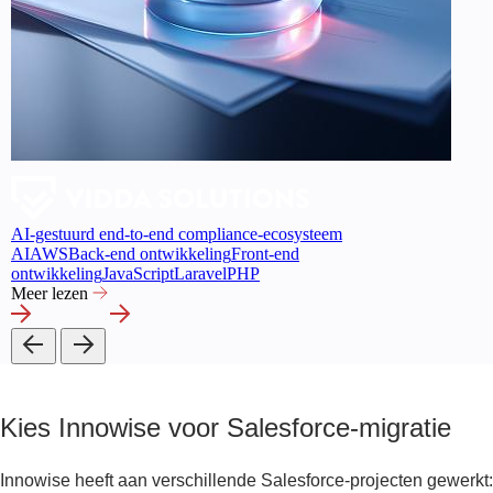
AI-gestuurd end-to-end compliance-ecosysteem
AI
AWS
Back-end ontwikkeling
Front-end
ontwikkeling
JavaScript
Laravel
PHP
Meer lezen
Kies Innowise voor Salesforce-migratie
Innowise heeft aan verschillende Salesforce-projecten gewerkt: