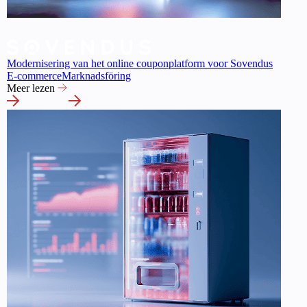
Modernisering van het online couponplatform voor Sovendus
E-commerce
Marknadsföring
Meer lezen