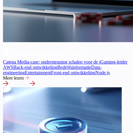
Catena Media-case: ondersteuning schalen voor de iGaming-leider
AWS
Back-end ontwikkeling
Bedrijfsinformatie
Data-
engineering
Entertainment
Front-end ontwikkeling
Node.js
Meer lezen