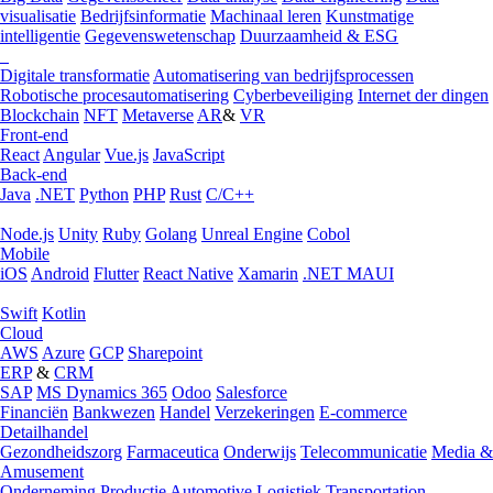
visualisatie
Bedrijfsinformatie
Machinaal leren
Kunstmatige
intelligentie
Gegevenswetenschap
Duurzaamheid & ESG
Digitale transformatie
Automatisering van bedrijfsprocessen
Robotische procesautomatisering
Cyberbeveiliging
Internet der dingen
Blockchain
NFT
Metaverse
AR
&
VR
Front-end
React
Angular
Vue.js
JavaScript
Back-end
Java
.NET
Python
PHP
Rust
C/C++
Node.js
Unity
Ruby
Golang
Unreal Engine
Cobol
Mobile
iOS
Android
Flutter
React Native
Xamarin
.NET MAUI
Swift
Kotlin
Cloud
AWS
Azure
GCP
Sharepoint
ERP
&
CRM
SAP
MS Dynamics 365
Odoo
Salesforce
Financiën
Bankwezen
Handel
Verzekeringen
E-commerce
Detailhandel
Gezondheidszorg
Farmaceutica
Onderwijs
Telecommunicatie
Media &
Amusement
Onderneming
Productie
Automotive
Logistiek
Transportation