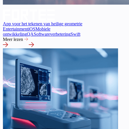
App voor het tekenen van heilige geometrie
Entertainment
iOS
Mobiele
ontwikkeling
QA
Softwareverbetering
Swift
Meer lezen