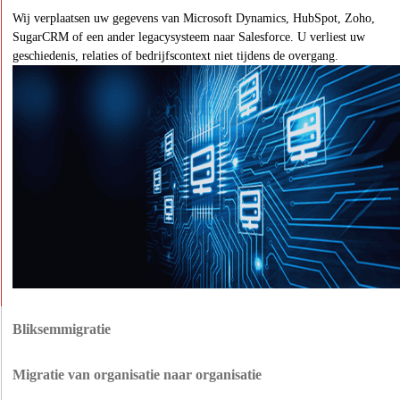
Wij verplaatsen uw gegevens van Microsoft Dynamics, HubSpot, Zoho,
SugarCRM of een ander legacysysteem naar Salesforce. U verliest uw
geschiedenis, relaties of bedrijfscontext niet tijdens de overgang.
Bliksemmigratie
Als u nog steeds Salesforce Classic gebruikt, helpen we u te migreren naar
Lightning zonder uw workflows, aangepaste code of integraties te verstoren.
Migratie van organisatie naar organisatie
Uw team krijgt moderne functies en betere prestaties, terwijl alles blijft
Als uw bedrijf een fusie, overname of herstructurering heeft ondergaan,