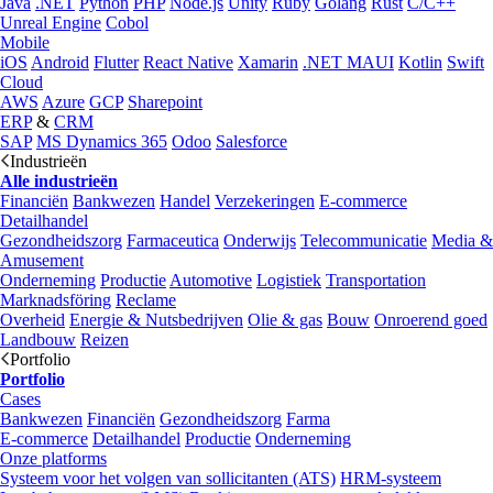
Java
.NET
Python
PHP
Node.js
Unity
Ruby
Golang
Rust
C/C++
Unreal Engine
Cobol
Mobile
iOS
Android
Flutter
React Native
Xamarin
.NET MAUI
Kotlin
Swift
Cloud
AWS
Azure
GCP
Sharepoint
ERP
&
CRM
SAP
MS Dynamics 365
Odoo
Salesforce
Industrieën
Alle industrieën
Financiën
Bankwezen
Handel
Verzekeringen
E-commerce
Detailhandel
Gezondheidszorg
Farmaceutica
Onderwijs
Telecommunicatie
Media &
Amusement
Onderneming
Productie
Automotive
Logistiek
Transportation
Marknadsföring
Reclame
Overheid
Energie & Nutsbedrijven
Olie & gas
Bouw
Onroerend goed
Landbouw
Reizen
Portfolio
Portfolio
Cases
Bankwezen
Financiën
Gezondheidszorg
Farma
E-commerce
Detailhandel
Productie
Onderneming
Onze platforms
Systeem voor het volgen van sollicitanten (ATS)
HRM-systeem