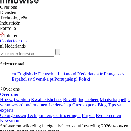
Over ons
Diensten
Technologieën
Industrieën
Portfolio
Inhuren
Contacteer ons
nl
Nederlands
Selecteer taal
en
English
de
Deutsch
it
Italiano
nl
Nederlands
fr
Français
es
Español
sv
Svenska
pt
Português
pl
Polski
Over ons
Over ons
Hoe wij werken
Kwaliteitsbeheer
Beveiligingsbeheer
Maatschappelijk
verantwoord ondernemen
Leiderschap
Onze experts
Blog
Tips van
experts
Getuigenissen
Tech partners
Certificeringen
Prijzen
Evenementen
Newsroom
Softwareontwikkeling in eigen beheer vs. uitbesteding 2026: voor- en