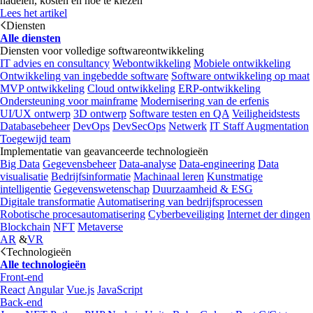
nadelen, kosten en hoe te kiezen
Lees het artikel
Diensten
Alle diensten
Diensten voor volledige softwareontwikkeling
IT advies en consultancy
Webontwikkeling
Mobiele ontwikkeling
Ontwikkeling van ingebedde software
Software ontwikkeling op maat
MVP ontwikkeling
Cloud ontwikkeling
ERP-ontwikkeling
Ondersteuning voor mainframe
Modernisering van de erfenis
UI/UX ontwerp
3D ontwerp
Software testen en QA
Veiligheidstests
Databasebeheer
DevOps
DevSecOps
Netwerk
IT Staff Augmentation
Toegewijd team
Implementatie van geavanceerde technologieën
Big Data
Gegevensbeheer
Data-analyse
Data-engineering
Data
visualisatie
Bedrijfsinformatie
Machinaal leren
Kunstmatige
intelligentie
Gegevenswetenschap
Duurzaamheid & ESG
Digitale transformatie
Automatisering van bedrijfsprocessen
Robotische procesautomatisering
Cyberbeveiliging
Internet der dingen
Blockchain
NFT
Metaverse
AR
&
VR
Technologieën
Alle technologieën
Front-end
React
Angular
Vue.js
JavaScript
Back-end