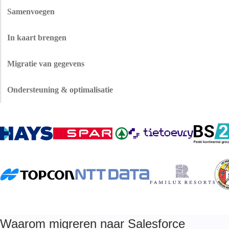
werken zoals het hoort.
kunnen wij helpen bij het verplaatsen van gegevens tussen Salesforce-
Samenvoegen
omgevingen. Uw gegevens in verschillende omgevingen blijven consistent
We consolideren meerdere Salesforce-organen tot één enkele bron van
wanneer ons team configuraties, automatiseringen en records migreert.
waarheid. Om dit te doen, verwijderen we dubbele records, stemmen we
In kaart brengen
workflows op elkaar af en geven we u één enkel beeld van uw bedrijf in
Uw oude CRM heeft aangepaste velden, objecten en relaties die in de loop
plaats van gefragmenteerde gegevens in verschillende systemen.
der jaren zijn opgebouwd. We brengen alles in kaart in de structuur van
Migratie van gegevens
Salesforce, zodat uw unieke gegevensmodel correct wordt vertaald zonder
Om ineffectieve beslissingen als gevolg van gegevens van lage kwaliteit te
de logica te verliezen die ervoor zorgt dat het voor uw bedrijf werkt.
voorkomen, omvatten onze Salesforce-gegevensmigratieservices een audit,
Ondersteuning & optimalisatie
het opschonen en standaardiseren van de records. We verwijderen
Na de lancering blijven we aan uw zijde om problemen op te lossen, de
duplicaten, herstellen opmaakproblemen en valideren de nauwkeurigheid
prestaties te optimaliseren, uw team te trainen en aanpassingen te maken
van uw gegevens.
terwijl u ontdekt wat werkt. Dit is inbegrepen in onze Migratiediensten als
verzekering dat uw investering op lange termijn rendeert.
Waarom migreren naar Salesforce