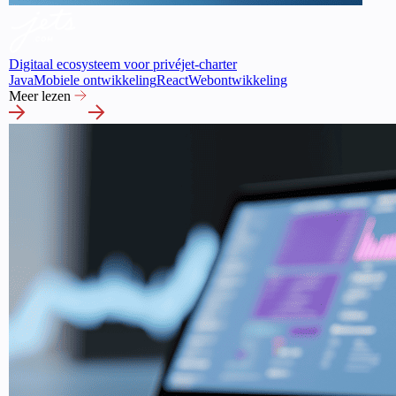
Digitaal ecosysteem voor privéjet-charter
Java
Mobiele ontwikkeling
React
Webontwikkeling
Meer lezen