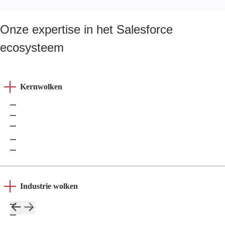
Onze expertise in het Salesforce
ecosysteem
Kernwolken
Sales Cloud
Service Cloud
Experience Cloud
Data Cloud
Opbrengst Cloud
Industrie wolken
Financiën Cloud
Health Cloud