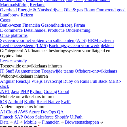
Marknadsföring
Reclame
Overheid
Energie & Nutsbedrijven
Olie & gas
Bouw
Onroerend goed
Landbouw
Reizen
Cases
Bankwezen
Financiën
Gezondheidszorg
Farma
E-commerce
Detailhandel
Productie
Onderneming
Onze platforms
Systeem voor het volgen van sollicitanten (ATS)
HRM-systeem
Leerbeheersysteem (LMS)
Boekingssysteem voor werkplekken
Geïntegreerd AI-financieel besturingssysteem voor fiatgeld en
cryptovaluta
Lees casestudy
Toegewijde ontwikkelaars inhuren
IT Staff Augmentation
Toegewijde teams
Offshore-ontwikkelaars
Webontwikkelaars inhuren
Angular
React.js
Vue.js
JavaScript
Ruby on Rails
Full stack
MERN
stack
.NET
Java
PHP
Python
Golang
Cobol
Mobiele ontwikkelaars inhuren
iOS
Android
Kotlin
React Native
Swift
Andere ingenieurs inhuren
AI
Cloud
AWS
Azure
DevOps
QA
Fintech
SAP
Odoo
Salesforce
Shopify
UiPath
Data
AI
Mobile
Financiën
Biowetenschappen