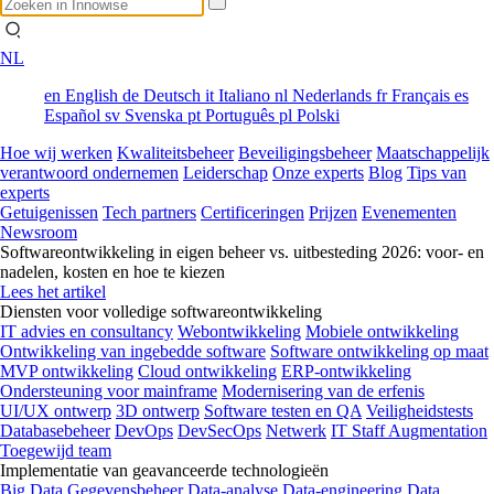
NL
en
English
de
Deutsch
it
Italiano
nl
Nederlands
fr
Français
es
Español
sv
Svenska
pt
Português
pl
Polski
Hoe wij werken
Kwaliteitsbeheer
Beveiligingsbeheer
Maatschappelijk
verantwoord ondernemen
Leiderschap
Onze experts
Blog
Tips van
experts
Getuigenissen
Tech partners
Certificeringen
Prijzen
Evenementen
Newsroom
Softwareontwikkeling in eigen beheer vs. uitbesteding 2026: voor- en
nadelen, kosten en hoe te kiezen
Lees het artikel
Diensten voor volledige softwareontwikkeling
IT advies en consultancy
Webontwikkeling
Mobiele ontwikkeling
Ontwikkeling van ingebedde software
Software ontwikkeling op maat
MVP ontwikkeling
Cloud ontwikkeling
ERP-ontwikkeling
Ondersteuning voor mainframe
Modernisering van de erfenis
UI/UX ontwerp
3D ontwerp
Software testen en QA
Veiligheidstests
Databasebeheer
DevOps
DevSecOps
Netwerk
IT Staff Augmentation
Toegewijd team
Implementatie van geavanceerde technologieën
Big Data
Gegevensbeheer
Data-analyse
Data-engineering
Data