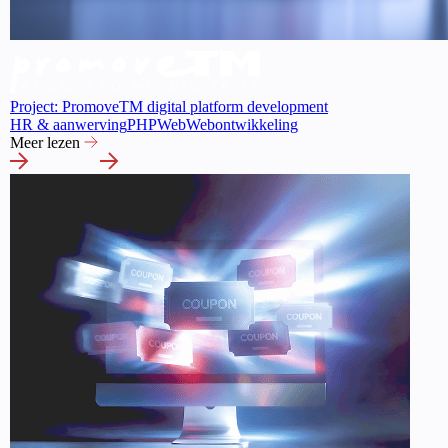
Project: PromoveTM digital platform development
HR & aanwerving
PHP
Web
Webontwikkeling
Meer lezen