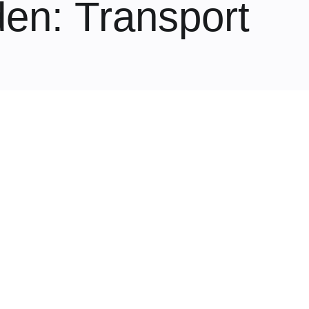
den
: Transport