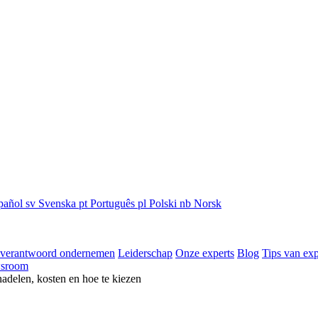
pañol
sv
Svenska
pt
Português
pl
Polski
nb
Norsk
 verantwoord ondernemen
Leiderschap
Onze experts
Blog
Tips van exp
sroom
nadelen, kosten en hoe te kiezen