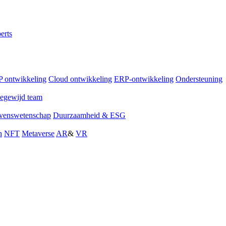
erts
 ontwikkeling
Cloud ontwikkeling
ERP-ontwikkeling
Ondersteuning
egewijd team
venswetenschap
Duurzaamheid & ESG
n
NFT
Metaverse
AR
&
VR