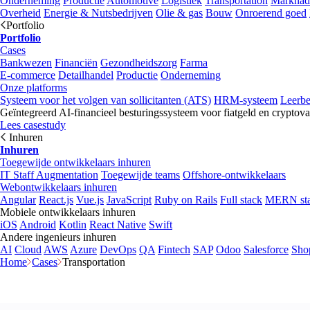
Onderneming
Productie
Automotive
Logistiek
Transportation
Marknad
Overheid
Energie & Nutsbedrijven
Olie & gas
Bouw
Onroerend goed
Portfolio
Portfolio
Cases
Bankwezen
Financiën
Gezondheidszorg
Farma
E-commerce
Detailhandel
Productie
Onderneming
Onze platforms
Systeem voor het volgen van sollicitanten (ATS)
HRM-systeem
Leerb
Geïntegreerd AI-financieel besturingssysteem voor fiatgeld en cryptova
Lees casestudy
Inhuren
Inhuren
Toegewijde ontwikkelaars inhuren
IT Staff Augmentation
Toegewijde teams
Offshore-ontwikkelaars
Webontwikkelaars inhuren
Angular
React.js
Vue.js
JavaScript
Ruby on Rails
Full stack
MERN st
Mobiele ontwikkelaars inhuren
iOS
Android
Kotlin
React Native
Swift
Andere ingenieurs inhuren
AI
Cloud
AWS
Azure
DevOps
QA
Fintech
SAP
Odoo
Salesforce
Sho
Home
Cases
Transportation