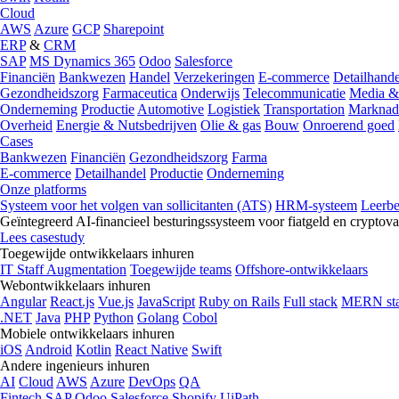
Cloud
AWS
Azure
GCP
Sharepoint
ERP
&
CRM
SAP
MS Dynamics 365
Odoo
Salesforce
Financiën
Bankwezen
Handel
Verzekeringen
E-commerce
Detailhande
Gezondheidszorg
Farmaceutica
Onderwijs
Telecommunicatie
Media &
Onderneming
Productie
Automotive
Logistiek
Transportation
Marknad
Overheid
Energie & Nutsbedrijven
Olie & gas
Bouw
Onroerend goed
Cases
Bankwezen
Financiën
Gezondheidszorg
Farma
E-commerce
Detailhandel
Productie
Onderneming
Onze platforms
Systeem voor het volgen van sollicitanten (ATS)
HRM-systeem
Leerb
Geïntegreerd AI-financieel besturingssysteem voor fiatgeld en cryptova
Lees casestudy
Toegewijde ontwikkelaars inhuren
IT Staff Augmentation
Toegewijde teams
Offshore-ontwikkelaars
Webontwikkelaars inhuren
Angular
React.js
Vue.js
JavaScript
Ruby on Rails
Full stack
MERN st
.NET
Java
PHP
Python
Golang
Cobol
Mobiele ontwikkelaars inhuren
iOS
Android
Kotlin
React Native
Swift
Andere ingenieurs inhuren
AI
Cloud
AWS
Azure
DevOps
QA
Fintech
SAP
Odoo
Salesforce
Shopify
UiPath