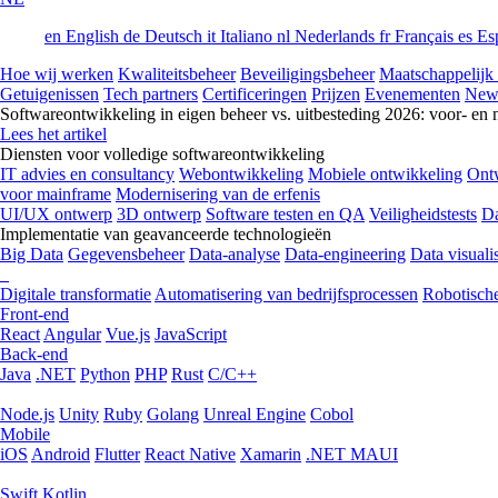
en
English
de
Deutsch
it
Italiano
nl
Nederlands
fr
Français
es
Es
Hoe wij werken
Kwaliteitsbeheer
Beveiligingsbeheer
Maatschappelijk
Getuigenissen
Tech partners
Certificeringen
Prijzen
Evenementen
New
Softwareontwikkeling in eigen beheer vs. uitbesteding 2026: voor- en 
Lees het artikel
Diensten voor volledige softwareontwikkeling
IT advies en consultancy
Webontwikkeling
Mobiele ontwikkeling
Ontw
voor mainframe
Modernisering van de erfenis
UI/UX ontwerp
3D ontwerp
Software testen en QA
Veiligheidstests
Da
Implementatie van geavanceerde technologieën
Big Data
Gegevensbeheer
Data-analyse
Data-engineering
Data visualis
Digitale transformatie
Automatisering van bedrijfsprocessen
Robotische
Front-end
React
Angular
Vue.js
JavaScript
Back-end
Java
.NET
Python
PHP
Rust
C/C++
Node.js
Unity
Ruby
Golang
Unreal Engine
Cobol
Mobile
iOS
Android
Flutter
React Native
Xamarin
.NET MAUI
Swift
Kotlin