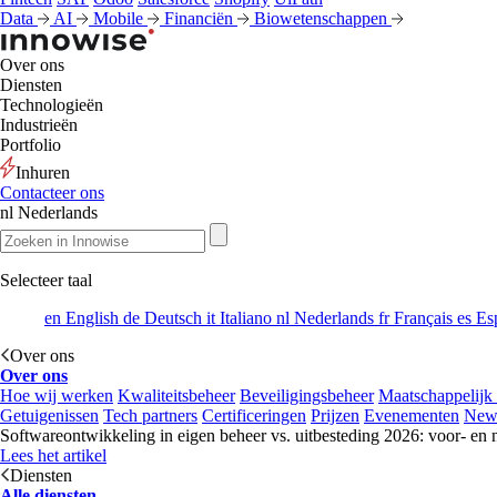
Data
AI
Mobile
Financiën
Biowetenschappen
Over ons
Diensten
Technologieën
Industrieën
Portfolio
Inhuren
Contacteer ons
nl
Nederlands
Selecteer taal
en
English
de
Deutsch
it
Italiano
nl
Nederlands
fr
Français
es
Es
Over ons
Over ons
Hoe wij werken
Kwaliteitsbeheer
Beveiligingsbeheer
Maatschappelijk
Getuigenissen
Tech partners
Certificeringen
Prijzen
Evenementen
New
Softwareontwikkeling in eigen beheer vs. uitbesteding 2026: voor- en 
Lees het artikel
Diensten
Alle diensten