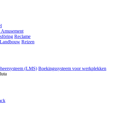
l
 Amusement
sföring
Reclame
Landbouw
Reizen
eheersysteem (LMS)
Boekingssysteem voor werkplekken
luta
ack