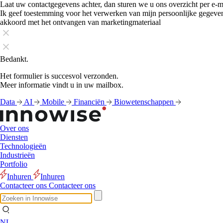
Laat uw contactgegevens achter, dan sturen we u ons overzicht per e-m
Ik geef toestemming voor het verwerken van mijn persoonlijke gegeve
akkoord met het ontvangen van marketingmateriaal
Bedankt.
Het formulier is succesvol verzonden.
Meer informatie vindt u in uw mailbox.
Data
AI
Mobile
Financiën
Biowetenschappen
Over ons
Diensten
Technologieën
Industrieën
Portfolio
Inhuren
Inhuren
Contacteer ons
Contacteer ons
NL