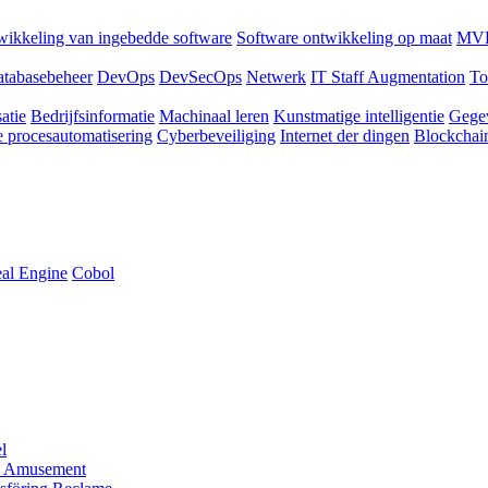
ikkeling van ingebedde software
Software ontwikkeling op maat
MVP
tabasebeheer
DevOps
DevSecOps
Netwerk
IT Staff Augmentation
To
atie
Bedrijfsinformatie
Machinaal leren
Kunstmatige intelligentie
Gege
 procesautomatisering
Cyberbeveiliging
Internet der dingen
Blockchai
al Engine
Cobol
l
 Amusement