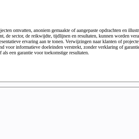
ojecten omvatten, anoniem gemaakte of aangepaste opdrachten en illustr
lant, de sector, de reikwijdte, tijdlijnen en resultaten, kunnen worden
esentatieve ervaring aan te tonen. Verwijzingen naar klanten of project
end voor informatieve doeleinden verstrekt, zonder verklaring of garanti
f als een garantie voor toekomstige resultaten.