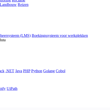
sföring
Reclame
Landbouw
Reizen
eheersysteem (LMS)
Boekingssysteem voor werkplekken
luta
ack
.NET
Java
PHP
Python
Golang
Cobol
pify
UiPath