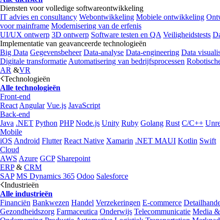
Diensten voor volledige softwareontwikkeling
IT advies en consultancy
Webontwikkeling
Mobiele ontwikkeling
Ontw
voor mainframe
Modernisering van de erfenis
UI/UX ontwerp
3D ontwerp
Software testen en QA
Veiligheidstests
Da
Implementatie van geavanceerde technologieën
Big Data
Gegevensbeheer
Data-analyse
Data-engineering
Data visualis
Digitale transformatie
Automatisering van bedrijfsprocessen
Robotische
AR
&
VR
Technologieën
Alle technologieën
Front-end
React
Angular
Vue.js
JavaScript
Back-end
Java
.NET
Python
PHP
Node.js
Unity
Ruby
Golang
Rust
C/C++
Unre
Mobile
iOS
Android
Flutter
React Native
Xamarin
.NET MAUI
Kotlin
Swift
Cloud
AWS
Azure
GCP
Sharepoint
ERP
&
CRM
SAP
MS Dynamics 365
Odoo
Salesforce
Industrieën
Alle industrieën
Financiën
Bankwezen
Handel
Verzekeringen
E-commerce
Detailhande
Gezondheidszorg
Farmaceutica
Onderwijs
Telecommunicatie
Media &