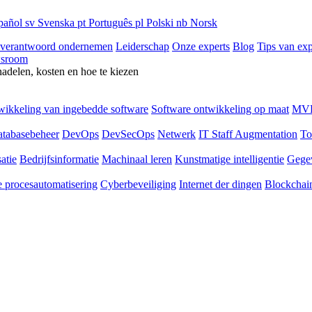
pañol
sv
Svenska
pt
Português
pl
Polski
nb
Norsk
 verantwoord ondernemen
Leiderschap
Onze experts
Blog
Tips van exp
sroom
nadelen, kosten en hoe te kiezen
ikkeling van ingebedde software
Software ontwikkeling op maat
MVP
tabasebeheer
DevOps
DevSecOps
Netwerk
IT Staff Augmentation
To
atie
Bedrijfsinformatie
Machinaal leren
Kunstmatige intelligentie
Gege
 procesautomatisering
Cyberbeveiliging
Internet der dingen
Blockchai