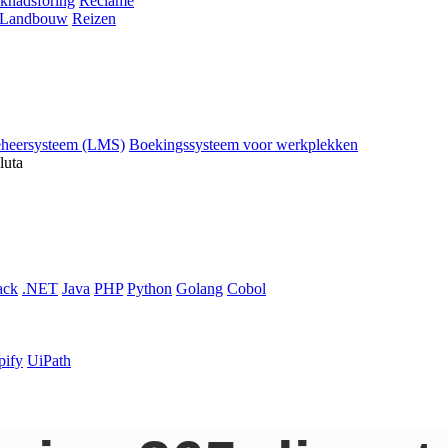
knadsföring
Reclame
Landbouw
Reizen
eheersysteem (LMS)
Boekingssysteem voor werkplekken
luta
ack
.NET
Java
PHP
Python
Golang
Cobol
pify
UiPath