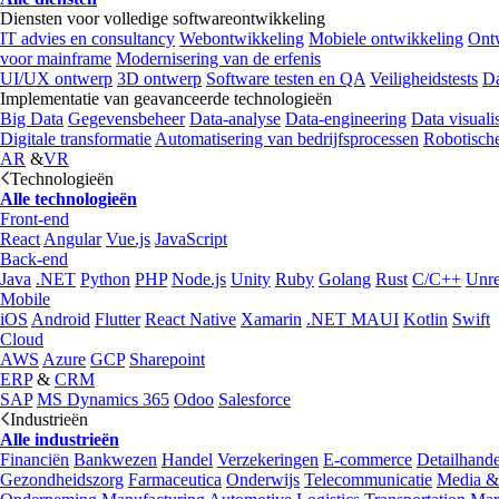
Diensten voor volledige softwareontwikkeling
IT advies en consultancy
Webontwikkeling
Mobiele ontwikkeling
Ontw
voor mainframe
Modernisering van de erfenis
UI/UX ontwerp
3D ontwerp
Software testen en QA
Veiligheidstests
Da
Implementatie van geavanceerde technologieën
Big Data
Gegevensbeheer
Data-analyse
Data-engineering
Data visualis
Digitale transformatie
Automatisering van bedrijfsprocessen
Robotische
AR
&
VR
Technologieën
Alle technologieën
Front-end
React
Angular
Vue.js
JavaScript
Back-end
Java
.NET
Python
PHP
Node.js
Unity
Ruby
Golang
Rust
C/C++
Unre
Mobile
iOS
Android
Flutter
React Native
Xamarin
.NET MAUI
Kotlin
Swift
Cloud
AWS
Azure
GCP
Sharepoint
ERP
&
CRM
SAP
MS Dynamics 365
Odoo
Salesforce
Industrieën
Alle industrieën
Financiën
Bankwezen
Handel
Verzekeringen
E-commerce
Detailhande
Gezondheidszorg
Farmaceutica
Onderwijs
Telecommunicatie
Media &