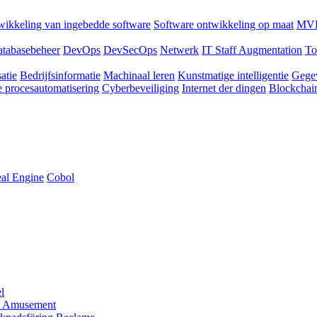
ikkeling van ingebedde software
Software ontwikkeling op maat
MVP
tabasebeheer
DevOps
DevSecOps
Netwerk
IT Staff Augmentation
To
atie
Bedrijfsinformatie
Machinaal leren
Kunstmatige intelligentie
Gege
 procesautomatisering
Cyberbeveiliging
Internet der dingen
Blockchai
al Engine
Cobol
l
 Amusement