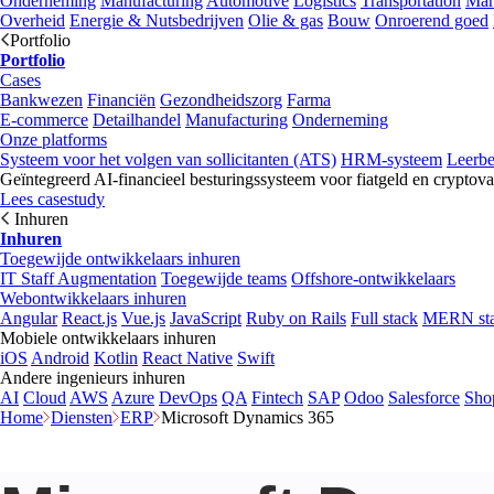
Onderneming
Manufacturing
Automotive
Logistics
Transportation
Mar
Overheid
Energie & Nutsbedrijven
Olie & gas
Bouw
Onroerend goed
Portfolio
Portfolio
Cases
Bankwezen
Financiën
Gezondheidszorg
Farma
E-commerce
Detailhandel
Manufacturing
Onderneming
Onze platforms
Systeem voor het volgen van sollicitanten (ATS)
HRM-systeem
Leerb
Geïntegreerd AI-financieel besturingssysteem voor fiatgeld en cryptova
Lees casestudy
Inhuren
Inhuren
Toegewijde ontwikkelaars inhuren
IT Staff Augmentation
Toegewijde teams
Offshore-ontwikkelaars
Webontwikkelaars inhuren
Angular
React.js
Vue.js
JavaScript
Ruby on Rails
Full stack
MERN st
Mobiele ontwikkelaars inhuren
iOS
Android
Kotlin
React Native
Swift
Andere ingenieurs inhuren
AI
Cloud
AWS
Azure
DevOps
QA
Fintech
SAP
Odoo
Salesforce
Sho
Home
Diensten
ERP
Microsoft Dynamics 365