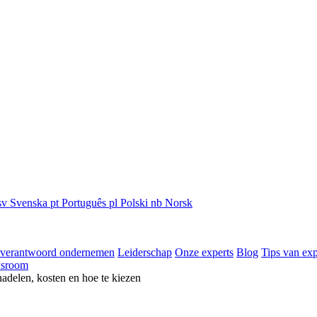
sv
Svenska
pt
Português
pl
Polski
nb
Norsk
 verantwoord ondernemen
Leiderschap
Onze experts
Blog
Tips van exp
sroom
nadelen, kosten en hoe te kiezen