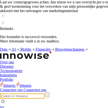
Laat uw contactgegevens achter, dan sturen we u ons overzicht per e-m
Ik geef toestemming voor het verwerken van mijn persoonlijke gegeve
akkoord met het ontvangen van marketingmateriaal
Bedankt.
Het formulier is succesvol verzonden.
Meer informatie vindt u in uw mailbox.
Data
AI
Mobile
Financiën
Biowetenschappen
Over ons
Diensten
Technologieën
Industrieën
Portfolio
Inhuren
Inhuren
Contacteer ons
Contacteer ons
NL