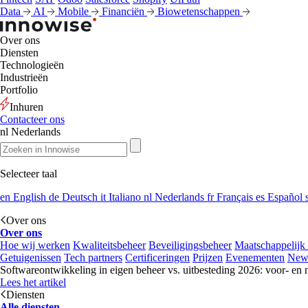
Data
AI
Mobile
Financiën
Biowetenschappen
Over ons
Diensten
Technologieën
Industrieën
Portfolio
Inhuren
Contacteer ons
nl
Nederlands
Selecteer taal
en
English
de
Deutsch
it
Italiano
nl
Nederlands
fr
Français
es
Español
Over ons
Over ons
Hoe wij werken
Kwaliteitsbeheer
Beveiligingsbeheer
Maatschappelijk
Getuigenissen
Tech partners
Certificeringen
Prijzen
Evenementen
New
Softwareontwikkeling in eigen beheer vs. uitbesteding 2026: voor- en 
Lees het artikel
Diensten
Alle diensten