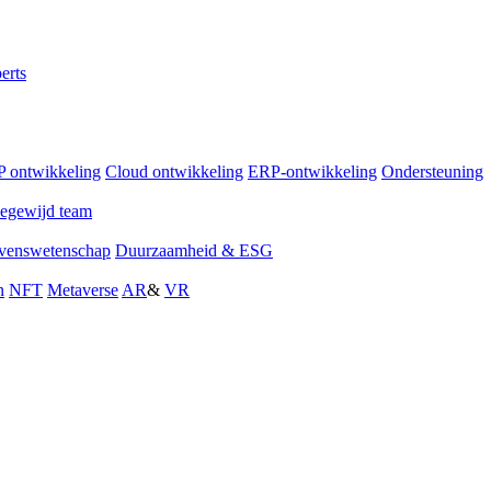
erts
 ontwikkeling
Cloud ontwikkeling
ERP-ontwikkeling
Ondersteuning
egewijd team
venswetenschap
Duurzaamheid & ESG
n
NFT
Metaverse
AR
&
VR