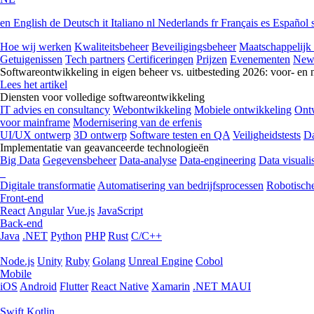
en
English
de
Deutsch
it
Italiano
nl
Nederlands
fr
Français
es
Español
Hoe wij werken
Kwaliteitsbeheer
Beveiligingsbeheer
Maatschappelijk
Getuigenissen
Tech partners
Certificeringen
Prijzen
Evenementen
New
Softwareontwikkeling in eigen beheer vs. uitbesteding 2026: voor- en 
Lees het artikel
Diensten voor volledige softwareontwikkeling
IT advies en consultancy
Webontwikkeling
Mobiele ontwikkeling
Ontw
voor mainframe
Modernisering van de erfenis
UI/UX ontwerp
3D ontwerp
Software testen en QA
Veiligheidstests
Da
Implementatie van geavanceerde technologieën
Big Data
Gegevensbeheer
Data-analyse
Data-engineering
Data visualis
Digitale transformatie
Automatisering van bedrijfsprocessen
Robotische
Front-end
React
Angular
Vue.js
JavaScript
Back-end
Java
.NET
Python
PHP
Rust
C/C++
Node.js
Unity
Ruby
Golang
Unreal Engine
Cobol
Mobile
iOS
Android
Flutter
React Native
Xamarin
.NET MAUI
Swift
Kotlin