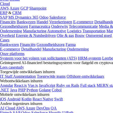
Cloud
AWS
Azure
GCP
Sharepoint
ERP
&
CRM
SAP
MS Dynamics 365
Odoo
Salesforce
Financiën
Bankwezen
Handel
Verzekeringen
E-commerce
Detailhande
Gezondheidszorg
Farmaceutica
Onderwijs
Telecommunicatie
Media &
Onderneming
Manufacturing
Automotive
Logistics
Transportation
Mar
Overheid
Energie & Nutsbedrijven
Olie & gas
Bouw
Onroerend goed
Cases
Bankwezen
Financiën
Gezondheidszorg
Farma
E-commerce
Detailhandel
Manufacturing
Onderneming
Onze platforms
Systeem voor het volgen van sollicitanten (ATS)
HRM-systeem
Leerb
Geïntegreerd AI-financieel besturingssysteem voor fiatgeld en cryptova
Lees casestudy
Toegewijde ontwikkelaars inhuren
IT Staff Augmentation
Toegewijde teams
Offshore-ontwikkelaars
Webontwikkelaars inhuren
Angular
React.js
Vue.js
JavaScript
Ruby on Rails
Full stack
MERN st
.NET
Java
PHP
Python
Golang
Cobol
Mobiele ontwikkelaars inhuren
iOS
Android
Kotlin
React Native
Swift
Andere ingenieurs inhuren
AI
Cloud
AWS
Azure
DevOps
QA
Fintech
SAP
Odoo
Salesforce
Shopify
UiPath