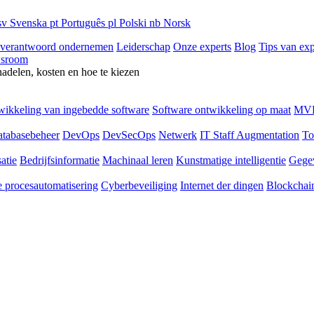
sv
Svenska
pt
Português
pl
Polski
nb
Norsk
 verantwoord ondernemen
Leiderschap
Onze experts
Blog
Tips van exp
sroom
nadelen, kosten en hoe te kiezen
ikkeling van ingebedde software
Software ontwikkeling op maat
MVP
tabasebeheer
DevOps
DevSecOps
Netwerk
IT Staff Augmentation
To
atie
Bedrijfsinformatie
Machinaal leren
Kunstmatige intelligentie
Gege
 procesautomatisering
Cyberbeveiliging
Internet der dingen
Blockchai