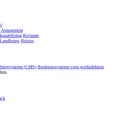
l
 Amusement
knadsföring
Reclame
Landbouw
Reizen
eheersysteem (LMS)
Boekingssysteem voor werkplekken
luta
ack