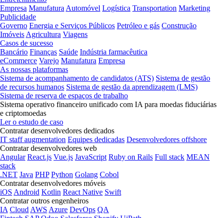
Empresa
Manufatura
Automóvel
Logística
Transportation
Marketing
Publicidade
Governo
Energia e Serviços Públicos
Petróleo e gás
Construção
Imóveis
Agricultura
Viagens
Casos de sucesso
Bancário
Finanças
Saúde
Indústria farmacêutica
eCommerce
Varejo
Manufatura
Empresa
As nossas plataformas
Sistema de acompanhamento de candidatos (ATS)
Sistema de gestão
de recursos humanos
Sistema de gestão da aprendizagem (LMS)
Sistema de reserva de espaços de trabalho
Sistema operativo financeiro unificado com IA para moedas fiduciárias
e criptomoedas
Ler o estudo de caso
Contratar desenvolvedores dedicados
IT staff augmentation
Equipes dedicadas
Desenvolvedores offshore
Contratar desenvolvedores web
Angular
React.js
Vue.js
JavaScript
Ruby on Rails
Full stack
MEAN
stack
.NET
Java
PHP
Python
Golang
Cobol
Contratar desenvolvedores móveis
iOS
Android
Kotlin
React Native
Swift
Contratar outros engenheiros
IA
Cloud
AWS
Azure
DevOps
QA