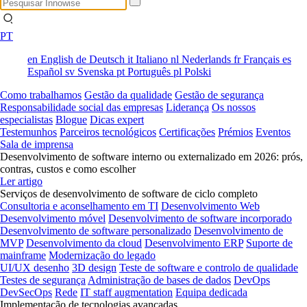
PT
en
English
de
Deutsch
it
Italiano
nl
Nederlands
fr
Français
es
Español
sv
Svenska
pt
Português
pl
Polski
Como trabalhamos
Gestão da qualidade
Gestão de segurança
Responsabilidade social das empresas
Liderança
Os nossos
especialistas
Blogue
Dicas expert
Testemunhos
Parceiros tecnológicos
Certificações
Prémios
Eventos
Sala de imprensa
Desenvolvimento de software interno ou externalizado em 2026: prós,
contras, custos e como escolher
Ler artigo
Serviços de desenvolvimento de software de ciclo completo
Consultoria e aconselhamento em TI
Desenvolvimento Web
Desenvolvimento móvel
Desenvolvimento de software incorporado
Desenvolvimento de software personalizado
Desenvolvimento de
MVP
Desenvolvimento da cloud
Desenvolvimento ERP
Suporte de
mainframe
Modernização do legado
UI/UX desenho
3D design
Teste de software e controlo de qualidade
Testes de segurança
Administração de bases de dados
DevOps
DevSecOps
Rede
IT staff augmentation
Equipa dedicada
Implementação de tecnologias avançadas