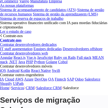
eCommerce
Varejo
Manufatura
Empresa
As nossas plataformas
Sistema de acompanhamento de candidatos (ATS)
Sistema de gestão
de recursos humanos
Sistema de gestão da aprendizagem (LMS)
Sistema de reserva de espaços de trabalho
Sistema operativo financeiro unificado com IA para moedas fiduciárias
e criptomoedas
Ler o estudo de caso
Contrate-nos
Contrate-nos
Contratar desenvolvedores dedicados
IT staff augmentation
Equipes dedicadas
Desenvolvedores offshore
Contratar desenvolvedores web
Angular
React.js
Vue.js
JavaScript
Ruby on Rails
Full stack
MEAN
stack
.NET
Java
PHP
Python
Golang
Cobol
Contratar desenvolvedores móveis
iOS
Android
Kotlin
React Native
Swift
Contratar outros engenheiros
IA
Cloud
AWS
Azure
DevOps
QA
Fintech
SAP
Odoo
Salesforce
Shopify
UiPath
Home
Serviços
CRM
Salesforce CRM
Salesforce
Serviços de migração