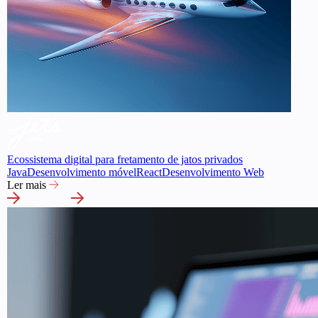
Ecossistema digital para fretamento de jatos privados
Java
Desenvolvimento móvel
React
Desenvolvimento Web
Ler mais