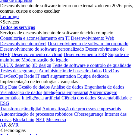
Sala de imprensa
Desenvolvimento de software interno ou externalizado em 2026: prós,
contras, custos e como escolher
Ler artigo
Serviços
Todos os serviços
Serviços de desenvolvimento de software de ciclo completo
Consultoria e aconselhamento em TI
Desenvolvimento Web
Desenvolvimento móvel
Desenvolvimento de software incorporado
Desenvolvimento de software personalizado
Desenvolvimento de
MVP
Desenvolvimento da cloud
Desenvolvimento ERP
Suporte de
mainframe
Modernização do legado
UI/UX desenho
3D design
Teste de software e controlo de qualidade
Testes de segurança
Administração de bases de dados
DevOps
DevSecOps
Rede
IT staff augmentation
Equipa dedicada
Implementação de tecnologias avançadas
Big Data
Gestão de dados
Análise de dados
Engenharia de dados
Visualização de dados
Inteligência empresarial
Aprendizagem
automática
Inteligência artificial
Ciência dos dados
Sustentabilidade e
ESG
Transformação digital
Automatização de processos empresariais
Automatização de processos robóticos
Cibersegurança
Internet das
coisas
Blockchain
NFT
Metaverso
AR
&
VR
Tecnologias