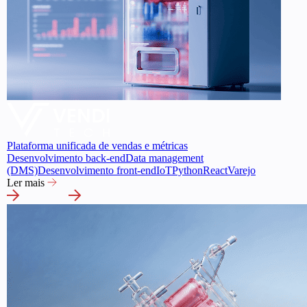
Plataforma unificada de vendas e métricas
Desenvolvimento back-end
Data management
(DMS)
Desenvolvimento front-end
IoT
Python
React
Varejo
Ler mais