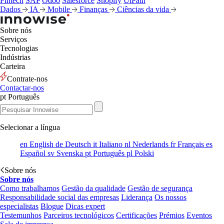
Fintech
SAP
Odoo
Salesforce
Shopify
UiPath
Dados
IA
Mobile
Finanças
Ciências da vida
Sobre nós
Serviços
Tecnologias
Indústrias
Carteira
Contrate-nos
Contactar-nos
pt
Português
Selecionar a língua
en
English
de
Deutsch
it
Italiano
nl
Nederlands
fr
Français
es
Español
sv
Svenska
pt
Português
pl
Polski
Sobre nós
Sobre nós
Como trabalhamos
Gestão da qualidade
Gestão de segurança
Responsabilidade social das empresas
Liderança
Os nossos
especialistas
Blogue
Dicas expert
Testemunhos
Parceiros tecnológicos
Certificações
Prémios
Eventos