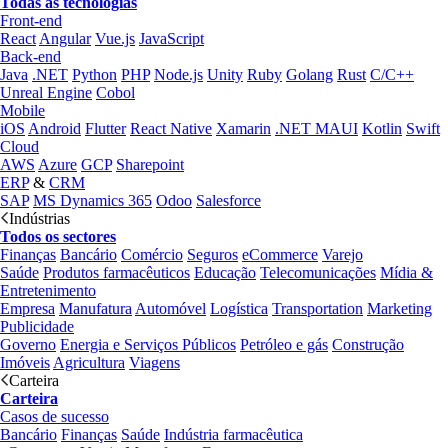
Todas as tecnologias
Front-end
React
Angular
Vue.js
JavaScript
Back-end
Java
.NET
Python
PHP
Node.js
Unity
Ruby
Golang
Rust
C/C++
Unreal Engine
Cobol
Mobile
iOS
Android
Flutter
React Native
Xamarin
.NET MAUI
Kotlin
Swift
Cloud
AWS
Azure
GCP
Sharepoint
ERP
&
CRM
SAP
MS Dynamics 365
Odoo
Salesforce
Indústrias
Todos os sectores
Finanças
Bancário
Comércio
Seguros
eCommerce
Varejo
Saúde
Produtos farmacêuticos
Educação
Telecomunicações
Mídia &
Entretenimento
Empresa
Manufatura
Automóvel
Logística
Transportation
Marketing
Publicidade
Governo
Energia e Serviços Públicos
Petróleo e gás
Construção
Imóveis
Agricultura
Viagens
Carteira
Carteira
Casos de sucesso
Bancário
Finanças
Saúde
Indústria farmacêutica