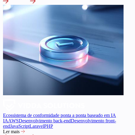
Ecossistema de conformidade ponta a ponta baseado em IA
IA
AWS
Desenvolvimento back-end
Desenvolvimento front-
end
JavaScript
Laravel
PHP
Ler mais