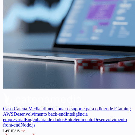
Caso Catena Media: dimensionar o suporte para o líder de iGaming
AWS
Desenvolvimento back-end
Inteligência
empresarial
Engenharia de dados
Entretenimento
Desenvolvimento
front-end
Node.js
Ler mais