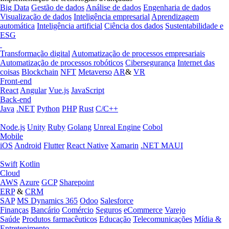
Big Data
Gestão de dados
Análise de dados
Engenharia de dados
Visualização de dados
Inteligência empresarial
Aprendizagem
automática
Inteligência artificial
Ciência dos dados
Sustentabilidade e
ESG
Transformação digital
Automatização de processos empresariais
Automatização de processos robóticos
Cibersegurança
Internet das
coisas
Blockchain
NFT
Metaverso
AR
&
VR
Front-end
React
Angular
Vue.js
JavaScript
Back-end
Java
.NET
Python
PHP
Rust
C/C++
Node.js
Unity
Ruby
Golang
Unreal Engine
Cobol
Mobile
iOS
Android
Flutter
React Native
Xamarin
.NET MAUI
Swift
Kotlin
Cloud
AWS
Azure
GCP
Sharepoint
ERP
&
CRM
SAP
MS Dynamics 365
Odoo
Salesforce
Finanças
Bancário
Comércio
Seguros
eCommerce
Varejo
Saúde
Produtos farmacêuticos
Educação
Telecomunicações
Mídia &
Entretenimento