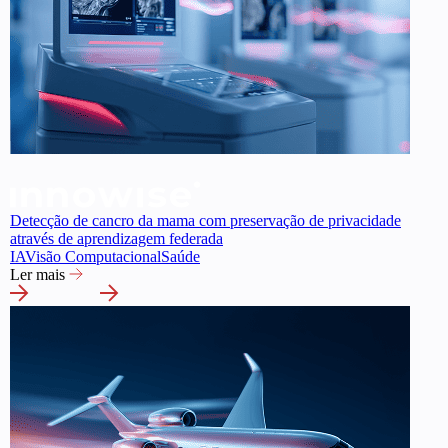
Detecção de cancro da mama com preservação de privacidade
através de aprendizagem federada
IA
Visão Computacional
Saúde
Ler mais