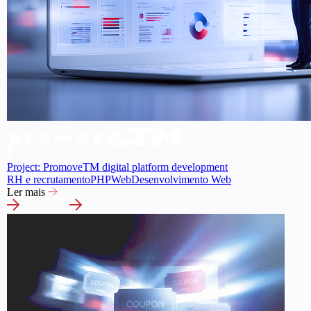
Project: PromoveTM digital platform development
RH e recrutamento
PHP
Web
Desenvolvimento Web
Ler mais