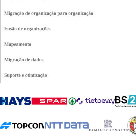
Se você ainda estiver executando o Salesforce Classic, nós o ajudaremos a
migrar para o Lightning sem quebrar seus fluxos de trabalho, código
Migração de organização para organização
personalizado ou integrações. Sua equipe obtém recursos modernos e
Se sua empresa passou por uma fusão, aquisição ou reestruturação, podemos
melhora o desempenho, enquanto tudo continua funcionando como deveria.
ajudar a mover dados entre organizações do Salesforce. Os seus dados entre
Fusão de organizações
ambientes permanecem consistentes quando a nossa equipa migra
Consolidamos várias organizações Salesforce numa única fonte de verdade.
configurações, automatizações e registos.
Para tal, eliminamos registos duplicados, alinhamos fluxos de trabalho e
Mapeamento
damos-lhe uma visão única do seu negócio em vez de dados fragmentados
Seu CRM antigo tem campos personalizados, objetos e relacionamentos
entre sistemas.
criados ao longo dos anos. Mapeamos tudo para a estrutura do Salesforce,
Migração de dados
para que o seu modelo de dados exclusivo seja traduzido corretamente sem
Para evitar decisões ineficazes devido a dados de baixa qualidade, os nossos
perder a lógica que o faz funcionar para o seu negócio.
serviços de migração de dados Salesforce incluem uma auditoria, limpeza e
Suporte e otimização
normalização dos registos. Removemos duplicados, corrigimos problemas de
Após o lançamento, ficamos ao seu lado para corrigir problemas, otimizar o
formatação e validamos a exatidão dos seus dados.
desempenho, formar a sua equipa e fazer ajustes à medida que descobre o
que funciona. Isto está incluído nos nossos serviços de migração como
garantia de que o seu investimento compensa efetivamente a longo prazo.