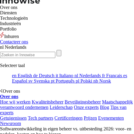
Over ons
Diensten
Technologieën
Industrieën
Portfolio
Inhuren
Contacteer ons
nl
Nederlands
Selecteer taal
en
English
de
Deutsch
it
Italiano
nl
Nederlands
fr
Français
es
Español
sv
Svenska
pt
Português
pl
Polski
nb
Norsk
Over ons
Over ons
Hoe wij werken
Kwaliteitsbeheer
Beveiligingsbeheer
Maatschappelijk
verantwoord ondernemen
Leiderschap
Onze experts
Blog
Tips van
experts
Getuigenissen
Tech partners
Certificeringen
Prijzen
Evenementen
Newsroom
Softwareontwikkeling in eigen beheer vs. uitbesteding 2026: voor- en