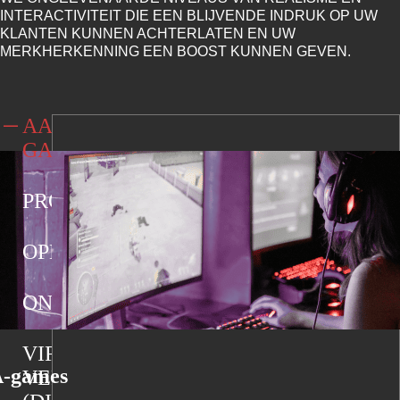
INTERACTIVITEIT DIE EEN BLIJVENDE INDRUK OP UW
KLANTEN KUNNEN ACHTERLATEN EN UW
MERKHERKENNING EEN BOOST KUNNEN GEVEN.
AAA-
GAMES
PRODUCTDEMO'S
OPLEIDING
ONTWERP
VIRTUELE
-games
VERKOOP