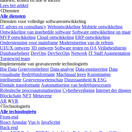
nadelen, kosten en hoe te kiezen
Lees het artikel
Diensten
Alle diensten
Diensten voor volledige softwareontwikkeling
IT advies en consultancy
Webontwikkeling
Mobiele ontwikkeling
Ontwikkeling van ingebedde software
Software ontwikkeling op maat
MVP ontwikkeling
Cloud ontwikkeling
ERP-ontwikkeling
Ondersteuning voor mainframe
Modernisering van de erfenis
UI/UX ontwerp
3D ontwerp
Software testen en QA
Veiligheidstests
Databasebeheer
DevOps
DevSecOps
Netwerk
IT Staff Augmentation
Toegewijd team
Implementatie van geavanceerde technologieën
Big Data
Gegevensbeheer
Data-analyse
Data-engineering
Data
visualisatie
Bedrijfsinformatie
Machinaal leren
Kunstmatige
intelligentie
Gegevenswetenschap
Duurzaamheid & ESG
Digitale transformatie
Automatisering van bedrijfsprocessen
Robotische procesautomatisering
Cyberbeveiliging
Internet der dingen
Blockchain
NFT
Metaverse
AR
&
VR
Technologieën
Alle technologieën
Front-end
React
Angular
Vue.js
JavaScript
Back-end