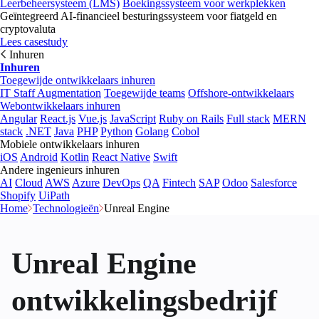
Leerbeheersysteem (LMS)
Boekingssysteem voor werkplekken
Geïntegreerd AI-financieel besturingssysteem voor fiatgeld en
cryptovaluta
Lees casestudy
Inhuren
Inhuren
Toegewijde ontwikkelaars inhuren
IT Staff Augmentation
Toegewijde teams
Offshore-ontwikkelaars
Webontwikkelaars inhuren
Angular
React.js
Vue.js
JavaScript
Ruby on Rails
Full stack
MERN
stack
.NET
Java
PHP
Python
Golang
Cobol
Mobiele ontwikkelaars inhuren
iOS
Android
Kotlin
React Native
Swift
Andere ingenieurs inhuren
AI
Cloud
AWS
Azure
DevOps
QA
Fintech
SAP
Odoo
Salesforce
Shopify
UiPath
Home
Technologieën
Unreal Engine
Unreal Engine
ontwikkelingsbedrijf