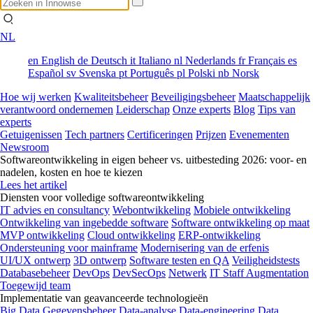
NL
en
English
de
Deutsch
it
Italiano
nl
Nederlands
fr
Français
es
Español
sv
Svenska
pt
Português
pl
Polski
nb
Norsk
Hoe wij werken
Kwaliteitsbeheer
Beveiligingsbeheer
Maatschappelijk
verantwoord ondernemen
Leiderschap
Onze experts
Blog
Tips van
experts
Getuigenissen
Tech partners
Certificeringen
Prijzen
Evenementen
Newsroom
Softwareontwikkeling in eigen beheer vs. uitbesteding 2026: voor- en
nadelen, kosten en hoe te kiezen
Lees het artikel
Diensten voor volledige softwareontwikkeling
IT advies en consultancy
Webontwikkeling
Mobiele ontwikkeling
Ontwikkeling van ingebedde software
Software ontwikkeling op maat
MVP ontwikkeling
Cloud ontwikkeling
ERP-ontwikkeling
Ondersteuning voor mainframe
Modernisering van de erfenis
UI/UX ontwerp
3D ontwerp
Software testen en QA
Veiligheidstests
Databasebeheer
DevOps
DevSecOps
Netwerk
IT Staff Augmentation
Toegewijd team
Implementatie van geavanceerde technologieën
Big Data
Gegevensbeheer
Data-analyse
Data-engineering
Data