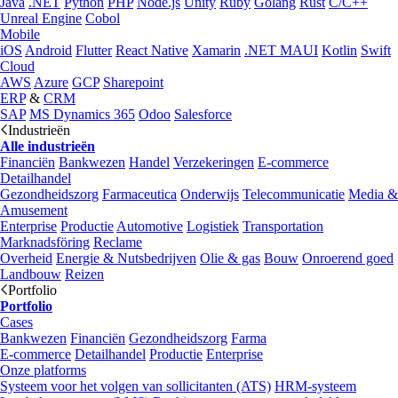
Java
.NET
Python
PHP
Node.js
Unity
Ruby
Golang
Rust
C/C++
Unreal Engine
Cobol
Mobile
iOS
Android
Flutter
React Native
Xamarin
.NET MAUI
Kotlin
Swift
Cloud
AWS
Azure
GCP
Sharepoint
ERP
&
CRM
SAP
MS Dynamics 365
Odoo
Salesforce
Industrieën
Alle industrieën
Financiën
Bankwezen
Handel
Verzekeringen
E-commerce
Detailhandel
Gezondheidszorg
Farmaceutica
Onderwijs
Telecommunicatie
Media &
Amusement
Enterprise
Productie
Automotive
Logistiek
Transportation
Marknadsföring
Reclame
Overheid
Energie & Nutsbedrijven
Olie & gas
Bouw
Onroerend goed
Landbouw
Reizen
Portfolio
Portfolio
Cases
Bankwezen
Financiën
Gezondheidszorg
Farma
E-commerce
Detailhandel
Productie
Enterprise
Onze platforms
Systeem voor het volgen van sollicitanten (ATS)
HRM-systeem