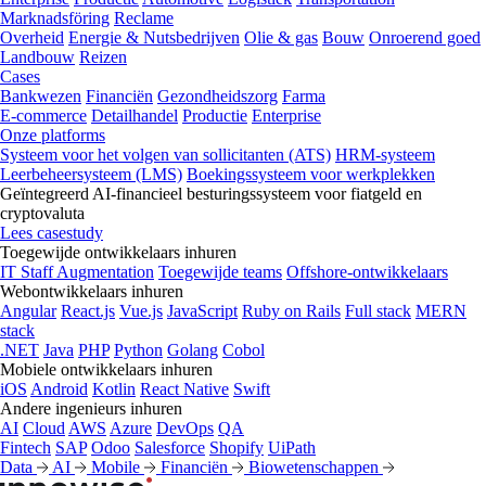
Marknadsföring
Reclame
Overheid
Energie & Nutsbedrijven
Olie & gas
Bouw
Onroerend goed
Landbouw
Reizen
Cases
Bankwezen
Financiën
Gezondheidszorg
Farma
E-commerce
Detailhandel
Productie
Enterprise
Onze platforms
Systeem voor het volgen van sollicitanten (ATS)
HRM-systeem
Leerbeheersysteem (LMS)
Boekingssysteem voor werkplekken
Geïntegreerd AI-financieel besturingssysteem voor fiatgeld en
cryptovaluta
Lees casestudy
Toegewijde ontwikkelaars inhuren
IT Staff Augmentation
Toegewijde teams
Offshore-ontwikkelaars
Webontwikkelaars inhuren
Angular
React.js
Vue.js
JavaScript
Ruby on Rails
Full stack
MERN
stack
.NET
Java
PHP
Python
Golang
Cobol
Mobiele ontwikkelaars inhuren
iOS
Android
Kotlin
React Native
Swift
Andere ingenieurs inhuren
AI
Cloud
AWS
Azure
DevOps
QA
Fintech
SAP
Odoo
Salesforce
Shopify
UiPath
Data
AI
Mobile
Financiën
Biowetenschappen