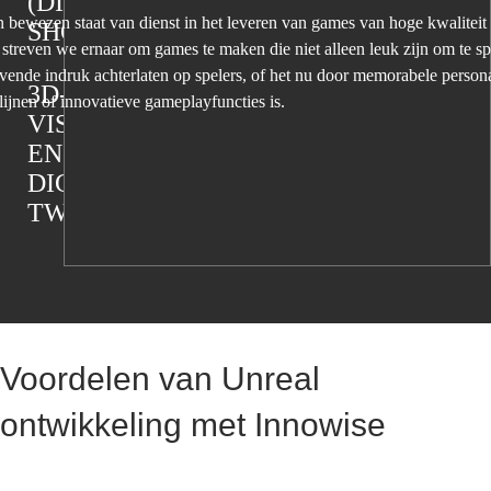
(DIGITALE
 bewezen staat van dienst in het leveren van games van hoge kwaliteit 
SHOWROOM)
 streven we ernaar om games te maken die niet alleen leuk zijn om te s
jvende indruk achterlaten op spelers, of het nu door memorabele person
3D-
lijnen of innovatieve gameplayfuncties is.
VISUALISATIE
EN
DIGITALE
TWEELINGEN
METAVERSE
BEURZEN
EN
Voordelen van Unreal
VIRTUELE
ontwikkeling met Innowise
EVENEMENTEN