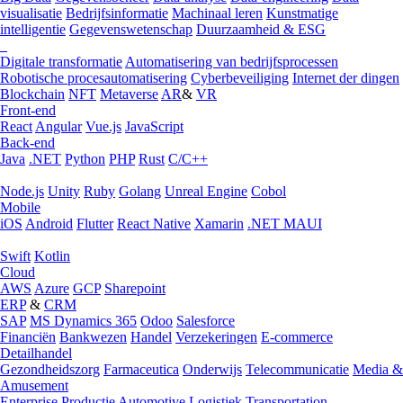
visualisatie
Bedrijfsinformatie
Machinaal leren
Kunstmatige
intelligentie
Gegevenswetenschap
Duurzaamheid & ESG
Digitale transformatie
Automatisering van bedrijfsprocessen
Robotische procesautomatisering
Cyberbeveiliging
Internet der dingen
Blockchain
NFT
Metaverse
AR
&
VR
Front-end
React
Angular
Vue.js
JavaScript
Back-end
Java
.NET
Python
PHP
Rust
C/C++
Node.js
Unity
Ruby
Golang
Unreal Engine
Cobol
Mobile
iOS
Android
Flutter
React Native
Xamarin
.NET MAUI
Swift
Kotlin
Cloud
AWS
Azure
GCP
Sharepoint
ERP
&
CRM
SAP
MS Dynamics 365
Odoo
Salesforce
Financiën
Bankwezen
Handel
Verzekeringen
E-commerce
Detailhandel
Gezondheidszorg
Farmaceutica
Onderwijs
Telecommunicatie
Media &
Amusement
Enterprise
Productie
Automotive
Logistiek
Transportation