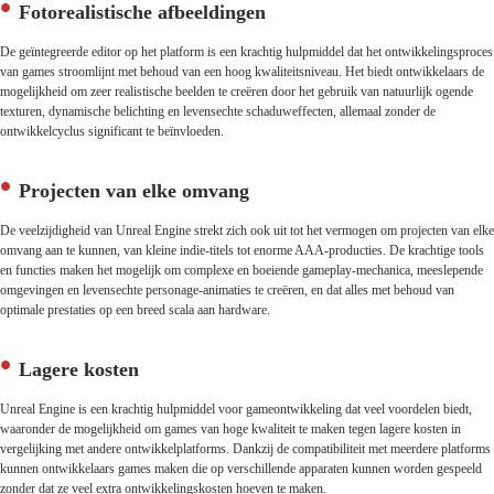
Fotorealistische afbeeldingen
De geïntegreerde editor op het platform is een krachtig hulpmiddel dat het ontwikkelingsproces
van games stroomlijnt met behoud van een hoog kwaliteitsniveau. Het biedt ontwikkelaars de
mogelijkheid om zeer realistische beelden te creëren door het gebruik van natuurlijk ogende
texturen, dynamische belichting en levensechte schaduweffecten, allemaal zonder de
ontwikkelcyclus significant te beïnvloeden.
Projecten van elke omvang
De veelzijdigheid van Unreal Engine strekt zich ook uit tot het vermogen om projecten van elke
omvang aan te kunnen, van kleine indie-titels tot enorme AAA-producties. De krachtige tools
en functies maken het mogelijk om complexe en boeiende gameplay-mechanica, meeslepende
omgevingen en levensechte personage-animaties te creëren, en dat alles met behoud van
optimale prestaties op een breed scala aan hardware.
Lagere kosten
Unreal Engine is een krachtig hulpmiddel voor gameontwikkeling dat veel voordelen biedt,
waaronder de mogelijkheid om games van hoge kwaliteit te maken tegen lagere kosten in
vergelijking met andere ontwikkelplatforms. Dankzij de compatibiliteit met meerdere platforms
kunnen ontwikkelaars games maken die op verschillende apparaten kunnen worden gespeeld
zonder dat ze veel extra ontwikkelingskosten hoeven te maken.