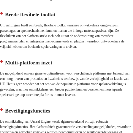
Brede flexibele toolkit
Unreal Engine biedt een brede, flexibele toolkit waarmee ontwikkelaars omgevingen,
personages en spelmechanismen kunnen maken die in hoge mate aanpasbaar zijn. De
flexibiliteit van het platform strekt zich ook uit tot de ondersteuning van meerdere
programmeertalen en integraties met externe tools en plugins, waardoor ontwikkelaars de
vrijheid hebben om boeiende spelervaringen te creëren.
Multi-platform inzet
De mogelijkheid om een game te optimaliseren voor verschillende platforms met behoud van
een hoog niveau van prestaties en kwaliteit is een bewijs van de veelzijdigheid en kracht van
UE. Het is geen wonder dat het een van de populairste platforms voor spelontwikkeling is
geworden, waarmee ontwikkelaars een breder publiek kunnen bereiken en meeslepende
spelervaringen op meerdere platforms kunnen leveren.
Beveiligingsfuncties
De ontwikkeling van Unreal Engine wordt algemeen erkend om zijn robuuste
beveiligingsfuncties. Het platform biedt geavanceerde versleutelingsmogelijkheden, waardoor
spelactiva en gevoelige gegevens worden beschermd tegen ongeautoriseerde toegang of