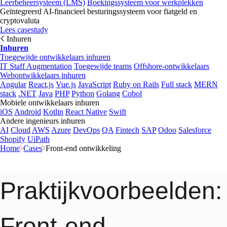
Leerbeheersysteem (LMS)
Boekingssysteem voor werkplekken
Geïntegreerd AI-financieel besturingssysteem voor fiatgeld en
cryptovaluta
Lees casestudy
Inhuren
Inhuren
Toegewijde ontwikkelaars inhuren
IT Staff Augmentation
Toegewijde teams
Offshore-ontwikkelaars
Webontwikkelaars inhuren
Angular
React.js
Vue.js
JavaScript
Ruby on Rails
Full stack
MERN
stack
.NET
Java
PHP
Python
Golang
Cobol
Mobiele ontwikkelaars inhuren
iOS
Android
Kotlin
React Native
Swift
Andere ingenieurs inhuren
AI
Cloud
AWS
Azure
DevOps
QA
Fintech
SAP
Odoo
Salesforce
Shopify
UiPath
Home
Cases
Front-end ontwikkeling
Praktijkvoorbeelden
:
Front-end