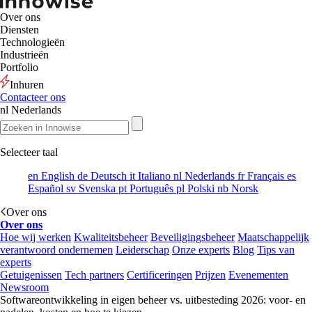
Over ons
Diensten
Technologieën
Industrieën
Portfolio
Inhuren
Contacteer ons
nl
Nederlands
Selecteer taal
en
English
de
Deutsch
it
Italiano
nl
Nederlands
fr
Français
es
Español
sv
Svenska
pt
Português
pl
Polski
nb
Norsk
Over ons
Over ons
Hoe wij werken
Kwaliteitsbeheer
Beveiligingsbeheer
Maatschappelijk
verantwoord ondernemen
Leiderschap
Onze experts
Blog
Tips van
experts
Getuigenissen
Tech partners
Certificeringen
Prijzen
Evenementen
Newsroom
Softwareontwikkeling in eigen beheer vs. uitbesteding 2026: voor- en