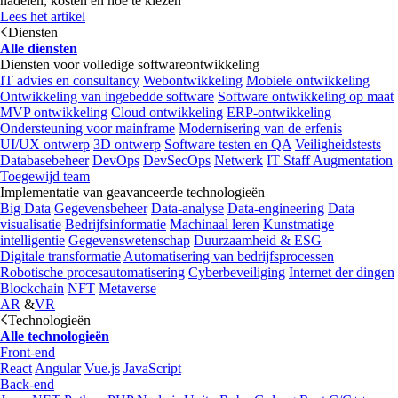
nadelen, kosten en hoe te kiezen
Lees het artikel
Diensten
Alle diensten
Diensten voor volledige softwareontwikkeling
IT advies en consultancy
Webontwikkeling
Mobiele ontwikkeling
Ontwikkeling van ingebedde software
Software ontwikkeling op maat
MVP ontwikkeling
Cloud ontwikkeling
ERP-ontwikkeling
Ondersteuning voor mainframe
Modernisering van de erfenis
UI/UX ontwerp
3D ontwerp
Software testen en QA
Veiligheidstests
Databasebeheer
DevOps
DevSecOps
Netwerk
IT Staff Augmentation
Toegewijd team
Implementatie van geavanceerde technologieën
Big Data
Gegevensbeheer
Data-analyse
Data-engineering
Data
visualisatie
Bedrijfsinformatie
Machinaal leren
Kunstmatige
intelligentie
Gegevenswetenschap
Duurzaamheid & ESG
Digitale transformatie
Automatisering van bedrijfsprocessen
Robotische procesautomatisering
Cyberbeveiliging
Internet der dingen
Blockchain
NFT
Metaverse
AR
&
VR
Technologieën
Alle technologieën
Front-end
React
Angular
Vue.js
JavaScript
Back-end