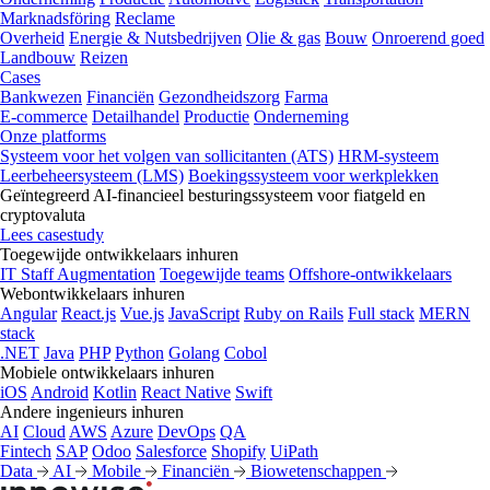
Marknadsföring
Reclame
Overheid
Energie & Nutsbedrijven
Olie & gas
Bouw
Onroerend goed
Landbouw
Reizen
Cases
Bankwezen
Financiën
Gezondheidszorg
Farma
E-commerce
Detailhandel
Productie
Onderneming
Onze platforms
Systeem voor het volgen van sollicitanten (ATS)
HRM-systeem
Leerbeheersysteem (LMS)
Boekingssysteem voor werkplekken
Geïntegreerd AI-financieel besturingssysteem voor fiatgeld en
cryptovaluta
Lees casestudy
Toegewijde ontwikkelaars inhuren
IT Staff Augmentation
Toegewijde teams
Offshore-ontwikkelaars
Webontwikkelaars inhuren
Angular
React.js
Vue.js
JavaScript
Ruby on Rails
Full stack
MERN
stack
.NET
Java
PHP
Python
Golang
Cobol
Mobiele ontwikkelaars inhuren
iOS
Android
Kotlin
React Native
Swift
Andere ingenieurs inhuren
AI
Cloud
AWS
Azure
DevOps
QA
Fintech
SAP
Odoo
Salesforce
Shopify
UiPath
Data
AI
Mobile
Financiën
Biowetenschappen