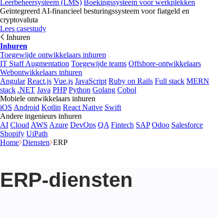
Leerbeheersysteem (LMS)
Boekingssysteem voor werkplekken
Geïntegreerd AI-financieel besturingssysteem voor fiatgeld en
cryptovaluta
Lees casestudy
Inhuren
Inhuren
Toegewijde ontwikkelaars inhuren
IT Staff Augmentation
Toegewijde teams
Offshore-ontwikkelaars
Webontwikkelaars inhuren
Angular
React.js
Vue.js
JavaScript
Ruby on Rails
Full stack
MERN
stack
.NET
Java
PHP
Python
Golang
Cobol
Mobiele ontwikkelaars inhuren
iOS
Android
Kotlin
React Native
Swift
Andere ingenieurs inhuren
AI
Cloud
AWS
Azure
DevOps
QA
Fintech
SAP
Odoo
Salesforce
Shopify
UiPath
Home
Diensten
ERP
ERP-diensten