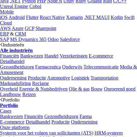
Java
.NET
Python
PHP
Node.js
Unity
Ruby
Golang
Rust
C/C++
Unreal Engine
Cobol
Mobile
iOS
Android
Flutter
React Native
Xamarin
.NET MAUI
Kotlin
Swift
Cloud
AWS
Azure
GCP
Sharepoint
ERP
&
CRM
SAP
MS Dynamics 365
Odoo
Salesforce
Industrieën
Alle industrieën
Financiën
Bankwezen
Handel
Verzekeringen
E-commerce
Detailhandel
Gezondheidszorg
Farmaceutica
Onderwijs
Telecommunicatie
Media &
Amusement
Onderneming
Productie
Automotive
Logistiek
Transportation
Marknadsföring
Reclame
Overheid
Energie & Nutsbedrijven
Olie & gas
Bouw
Onroerend goed
Landbouw
Reizen
Portfolio
Portfolio
Cases
Bankwezen
Financiën
Gezondheidszorg
Farma
E-commerce
Detailhandel
Productie
Onderneming
Onze platforms
Systeem voor het volgen van sollicitanten (ATS)
HRM-systeem