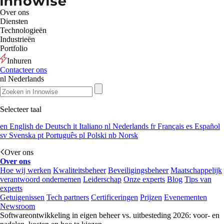
Over ons
Diensten
Technologieën
Industrieën
Portfolio
Inhuren
Contacteer ons
nl
Nederlands
Selecteer taal
en
English
de
Deutsch
it
Italiano
nl
Nederlands
fr
Français
es
Español
sv
Svenska
pt
Português
pl
Polski
nb
Norsk
Over ons
Over ons
Hoe wij werken
Kwaliteitsbeheer
Beveiligingsbeheer
Maatschappelijk
verantwoord ondernemen
Leiderschap
Onze experts
Blog
Tips van
experts
Getuigenissen
Tech partners
Certificeringen
Prijzen
Evenementen
Newsroom
Softwareontwikkeling in eigen beheer vs. uitbesteding 2026: voor- en