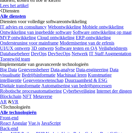
nadelen, kosten en hoe te kiezen
Lees het artikel
Diensten
Alle diensten
Diensten voor volledige softwareontwikkeling
IT advies en consultancy
Webontwikkeling
Mobiele ontwikkeling
Ontwikkeling van ingebedde software
Software ontwikkeling op maat
MVP ontwikkeling
Cloud ontwikkeling
ERP-ontwikkeling
Ondersteuning voor mainframe
Modernisering van de erfenis
UI/UX ontwerp
3D ontwerp
Software testen en QA
Veiligheidstests
Databasebeheer
DevOps
DevSecOps
Netwerk
IT Staff Augmentation
Toegewijd team
Implementatie van geavanceerde technologieën
Big Data
Gegevensbeheer
Data-analyse
Data-engineering
Data
visualisatie
Bedrijfsinformatie
Machinaal leren
Kunstmatige
intelligentie
Gegevenswetenschap
Duurzaamheid & ESG
Digitale transformatie
Automatisering van bedrijfsprocessen
Robotische procesautomatisering
Cyberbeveiliging
Internet der dingen
Blockchain
NFT
Metaverse
AR
&
VR
Technologieën
Alle technologieën
Front-end
React
Angular
Vue.js
JavaScript
Back-end