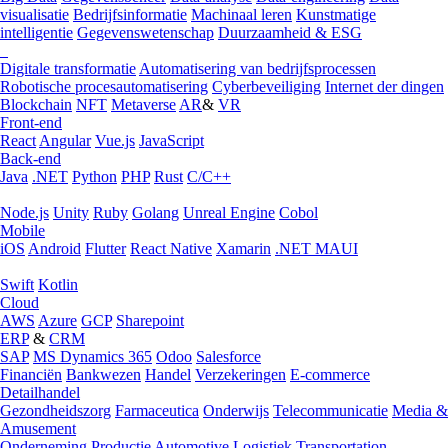
visualisatie
Bedrijfsinformatie
Machinaal leren
Kunstmatige
intelligentie
Gegevenswetenschap
Duurzaamheid & ESG
Digitale transformatie
Automatisering van bedrijfsprocessen
Robotische procesautomatisering
Cyberbeveiliging
Internet der dingen
Blockchain
NFT
Metaverse
AR
&
VR
Front-end
React
Angular
Vue.js
JavaScript
Back-end
Java
.NET
Python
PHP
Rust
C/C++
Node.js
Unity
Ruby
Golang
Unreal Engine
Cobol
Mobile
iOS
Android
Flutter
React Native
Xamarin
.NET MAUI
Swift
Kotlin
Cloud
AWS
Azure
GCP
Sharepoint
ERP
&
CRM
SAP
MS Dynamics 365
Odoo
Salesforce
Financiën
Bankwezen
Handel
Verzekeringen
E-commerce
Detailhandel
Gezondheidszorg
Farmaceutica
Onderwijs
Telecommunicatie
Media &
Amusement
Onderneming
Productie
Automotive
Logistiek
Transportation