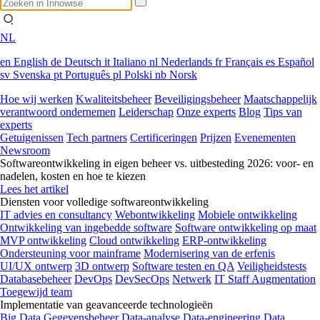
NL
en
English
de
Deutsch
it
Italiano
nl
Nederlands
fr
Français
es
Español
sv
Svenska
pt
Português
pl
Polski
nb
Norsk
Hoe wij werken
Kwaliteitsbeheer
Beveiligingsbeheer
Maatschappelijk
verantwoord ondernemen
Leiderschap
Onze experts
Blog
Tips van
experts
Getuigenissen
Tech partners
Certificeringen
Prijzen
Evenementen
Newsroom
Softwareontwikkeling in eigen beheer vs. uitbesteding 2026: voor- en
nadelen, kosten en hoe te kiezen
Lees het artikel
Diensten voor volledige softwareontwikkeling
IT advies en consultancy
Webontwikkeling
Mobiele ontwikkeling
Ontwikkeling van ingebedde software
Software ontwikkeling op maat
MVP ontwikkeling
Cloud ontwikkeling
ERP-ontwikkeling
Ondersteuning voor mainframe
Modernisering van de erfenis
UI/UX ontwerp
3D ontwerp
Software testen en QA
Veiligheidstests
Databasebeheer
DevOps
DevSecOps
Netwerk
IT Staff Augmentation
Toegewijd team
Implementatie van geavanceerde technologieën
Big Data
Gegevensbeheer
Data-analyse
Data-engineering
Data