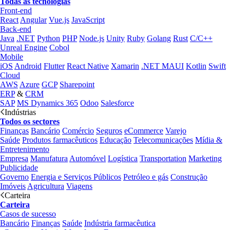
Todas as tecnologias
Front-end
React
Angular
Vue.js
JavaScript
Back-end
Java
.NET
Python
PHP
Node.js
Unity
Ruby
Golang
Rust
C/C++
Unreal Engine
Cobol
Mobile
iOS
Android
Flutter
React Native
Xamarin
.NET MAUI
Kotlin
Swift
Cloud
AWS
Azure
GCP
Sharepoint
ERP
&
CRM
SAP
MS Dynamics 365
Odoo
Salesforce
Indústrias
Todos os sectores
Finanças
Bancário
Comércio
Seguros
eCommerce
Varejo
Saúde
Produtos farmacêuticos
Educação
Telecomunicações
Mídia &
Entretenimento
Empresa
Manufatura
Automóvel
Logística
Transportation
Marketing
Publicidade
Governo
Energia e Serviços Públicos
Petróleo e gás
Construção
Imóveis
Agricultura
Viagens
Carteira
Carteira
Casos de sucesso
Bancário
Finanças
Saúde
Indústria farmacêutica