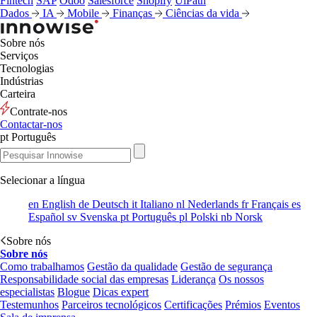
Fintech
SAP
Odoo
Salesforce
Shopify
UiPath
Dados
IA
Mobile
Finanças
Ciências da vida
Sobre nós
Serviços
Tecnologias
Indústrias
Carteira
Contrate-nos
Contactar-nos
pt
Português
Selecionar a língua
en
English
de
Deutsch
it
Italiano
nl
Nederlands
fr
Français
es
Español
sv
Svenska
pt
Português
pl
Polski
nb
Norsk
Sobre nós
Sobre nós
Como trabalhamos
Gestão da qualidade
Gestão de segurança
Responsabilidade social das empresas
Liderança
Os nossos
especialistas
Blogue
Dicas expert
Testemunhos
Parceiros tecnológicos
Certificações
Prémios
Eventos