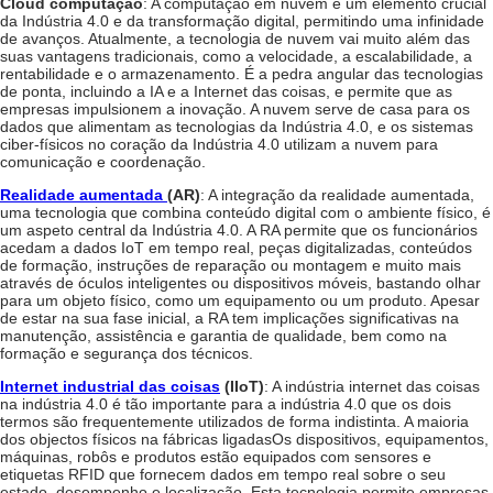
Cloud computação
: A computação em nuvem é um elemento crucial
da Indústria 4.0 e da transformação digital, permitindo uma infinidade
de avanços. Atualmente, a tecnologia de nuvem vai muito além das
suas vantagens tradicionais, como a velocidade, a escalabilidade, a
rentabilidade e o armazenamento. É a pedra angular das tecnologias
de ponta, incluindo a IA e a Internet das coisas, e permite que as
empresas impulsionem a inovação. A nuvem serve de casa para os
dados que alimentam as tecnologias da Indústria 4.0, e os sistemas
ciber-físicos no coração da Indústria 4.0 utilizam a nuvem para
comunicação e coordenação.
Realidade aumentada
(AR)
: A integração da realidade aumentada,
uma tecnologia que combina conteúdo digital com o ambiente físico, é
um aspeto central da Indústria 4.0. A RA permite que os funcionários
acedam a dados IoT em tempo real, peças digitalizadas, conteúdos
de formação, instruções de reparação ou montagem e muito mais
através de óculos inteligentes ou dispositivos móveis, bastando olhar
para um objeto físico, como um equipamento ou um produto. Apesar
de estar na sua fase inicial, a RA tem implicações significativas na
manutenção, assistência e garantia de qualidade, bem como na
formação e segurança dos técnicos.
Internet industrial das coisas
(IIoT)
: A indústria
internet das coisas
na indústria 4.0
é tão importante para a indústria 4.0 que os dois
termos são frequentemente utilizados de forma indistinta. A maioria
dos objectos físicos na
fábricas ligadas
Os dispositivos, equipamentos,
máquinas, robôs e produtos estão equipados com sensores e
etiquetas RFID que fornecem dados em tempo real sobre o seu
estado, desempenho e localização. Esta tecnologia permite
empresas