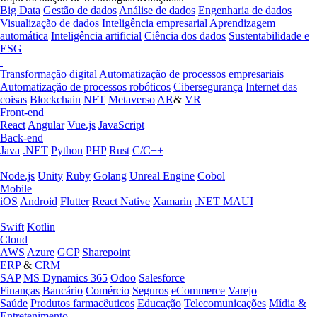
Big Data
Gestão de dados
Análise de dados
Engenharia de dados
Visualização de dados
Inteligência empresarial
Aprendizagem
automática
Inteligência artificial
Ciência dos dados
Sustentabilidade e
ESG
Transformação digital
Automatização de processos empresariais
Automatização de processos robóticos
Cibersegurança
Internet das
coisas
Blockchain
NFT
Metaverso
AR
&
VR
Front-end
React
Angular
Vue.js
JavaScript
Back-end
Java
.NET
Python
PHP
Rust
C/C++
Node.js
Unity
Ruby
Golang
Unreal Engine
Cobol
Mobile
iOS
Android
Flutter
React Native
Xamarin
.NET MAUI
Swift
Kotlin
Cloud
AWS
Azure
GCP
Sharepoint
ERP
&
CRM
SAP
MS Dynamics 365
Odoo
Salesforce
Finanças
Bancário
Comércio
Seguros
eCommerce
Varejo
Saúde
Produtos farmacêuticos
Educação
Telecomunicações
Mídia &
Entretenimento