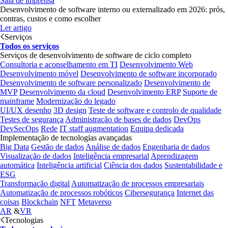
Sala de imprensa
Desenvolvimento de software interno ou externalizado em 2026: prós,
contras, custos e como escolher
Ler artigo
Serviços
Todos os serviços
Serviços de desenvolvimento de software de ciclo completo
Consultoria e aconselhamento em TI
Desenvolvimento Web
Desenvolvimento móvel
Desenvolvimento de software incorporado
Desenvolvimento de software personalizado
Desenvolvimento de
MVP
Desenvolvimento da cloud
Desenvolvimento ERP
Suporte de
mainframe
Modernização do legado
UI/UX desenho
3D design
Teste de software e controlo de qualidade
Testes de segurança
Administração de bases de dados
DevOps
DevSecOps
Rede
IT staff augmentation
Equipa dedicada
Implementação de tecnologias avançadas
Big Data
Gestão de dados
Análise de dados
Engenharia de dados
Visualização de dados
Inteligência empresarial
Aprendizagem
automática
Inteligência artificial
Ciência dos dados
Sustentabilidade e
ESG
Transformação digital
Automatização de processos empresariais
Automatização de processos robóticos
Cibersegurança
Internet das
coisas
Blockchain
NFT
Metaverso
AR
&
VR
Tecnologias