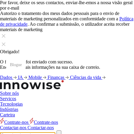
Por favor, deixe os seus contactos, enviar-lhe-emos a nossa visão geral
por e-mail
Autorizo o tratamento dos meus dados pessoais para o envio de
materiais de marketing personalizados em conformidade com a
Política
de privacidade
. Ao confirmar a submissão, o utilizador aceita receber
materiais de marketing
Obrigado!
O formulário foi enviado com sucesso.
Blogue
Blogue
Blogue
Blogue
Blogue
Blogue
Blogue
Blogue
Blogue
Blogue
Blogue
Blogue
Encontrará mais informações na sua caixa de correio.
Dados
IA
Mobile
Finanças
Ciências da vida
Sobre nós
Serviços
Tecnologias
Indústrias
Carteira
Contrate-nos
Contrate-nos
Contactar-nos
Contactar-nos