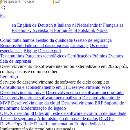
PT
en
English
de
Deutsch
it
Italiano
nl
Nederlands
fr
Français
es
Español
sv
Svenska
pt
Português
pl
Polski
nb
Norsk
Como trabalhamos
Gestão da qualidade
Gestão de segurança
Responsabilidade social das empresas
Liderança
Os nossos
especialistas
Blogue
Dicas expert
Testemunhos
Parceiros tecnológicos
Certificações
Prémios
Eventos
Sala de imprensa
Desenvolvimento de software interno ou externalizado em 2026: prós,
contras, custos e como escolher
Ler artigo
Serviços de desenvolvimento de software de ciclo completo
Consultoria e aconselhamento em TI
Desenvolvimento Web
Desenvolvimento móvel
Desenvolvimento de software incorporado
Desenvolvimento de software personalizado
Desenvolvimento de
MVP
Desenvolvimento da cloud
Desenvolvimento ERP
Suporte de
mainframe
Modernização do legado
UI/UX desenho
3D design
Teste de software e controlo de qualidade
Testes de segurança
Administração de bases de dados
DevOps
DevSecOps
Rede
IT staff augmentation
Equipa dedicada
Implementação de tecnologias avançadas