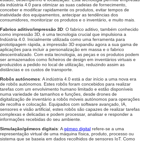
da indústria 4.0
para otimizar as suas cadeias de fornecimento,
conceber e modificar rapidamente os produtos, evitar tempos de
inatividade dos equipamentos, antecipar as tendências dos
consumidores, monitorizar os produtos e o inventário, e muito mais.
Fabrico aditivo/impressão 3D
: O fabrico aditivo, também conhecido
como impressão 3D, é uma tecnologia crucial que impulsiona a
Indústria 4.0. Inicialmente utilizada como uma ferramenta para
prototipagem rápida, a impressão 3D expandiu agora a sua gama de
aplicações para incluir a personalização em massa e o fabrico
descentralizado. Com esta tecnologia, as peças e os produtos podem
ser armazenados como ficheiros de design em inventários virtuais e
produzidos a pedido no local de utilização, reduzindo assim as
distâncias e os custos de transporte.
Robôs autónomos
: A indústria 4.0 está a dar início a uma nova era
de robôs autónomos. Estes robôs foram concebidos para realizar
tarefas com um envolvimento humano limitado e estão disponíveis
numa variedade de tamanhos e funções, desde drones de
digitalização de inventário a robôs móveis autónomos para operações
de recolha e colocação. Equipados com software avançado, IA,
sensores e visão artificial, estes robôs são capazes de realizar tarefas
complexas e delicadas e podem processar, analisar e responder a
informações recebidas do seu ambiente.
Simulação/gémeos digitais
: A
gémeo digital
refere-se a uma
representação virtual de uma máquina física, produto, processo ou
sistema que se baseia em dados recolhidos de sensores IoT. Como