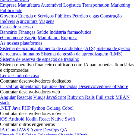
Empresa
Manufatura
Automóvel
Logística
Transportation
Marketing
Publicidade
Governo
Energia e Serviços Públicos
Petróleo e gás
Construção
Imóveis
Agricultura
Viagens
Casos de sucesso
Bancário
Finanças
Saúde
Indústria farmacêutica
eCommerce
Varejo
Manufatura
Empresa
As nossas plataformas
Sistema de acompanhamento de candidatos (ATS)
Sistema de gestão
de recursos humanos
Sistema de gestão da aprendizagem (LMS)
Sistema de reserva de espaços de trabalho
Sistema operativo financeiro unificado com IA para moedas fiduciárias
e criptomoedas
Ler o estudo de caso
Contratar desenvolvedores dedicados
IT staff augmentation
Equipes dedicadas
Desenvolvedores offshore
Contratar desenvolvedores web
Angular
React.js
Vue.js
JavaScript
Ruby on Rails
Full stack
MEAN
stack
.NET
Java
PHP
Python
Golang
Cobol
Contratar desenvolvedores móveis
iOS
Android
Kotlin
React Native
Swift
Contratar outros engenheiros
IA
Cloud
AWS
Azure
DevOps
QA