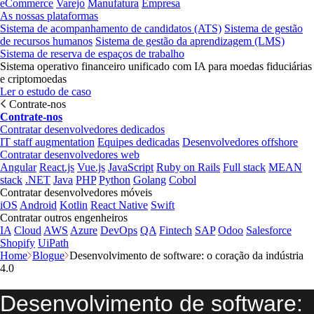
eCommerce
Varejo
Manufatura
Empresa
As nossas plataformas
Sistema de acompanhamento de candidatos (ATS)
Sistema de gestão
de recursos humanos
Sistema de gestão da aprendizagem (LMS)
Sistema de reserva de espaços de trabalho
Sistema operativo financeiro unificado com IA para moedas fiduciárias
e criptomoedas
Ler o estudo de caso
Contrate-nos
Contrate-nos
Contratar desenvolvedores dedicados
IT staff augmentation
Equipes dedicadas
Desenvolvedores offshore
Contratar desenvolvedores web
Angular
React.js
Vue.js
JavaScript
Ruby on Rails
Full stack
MEAN
stack
.NET
Java
PHP
Python
Golang
Cobol
Contratar desenvolvedores móveis
iOS
Android
Kotlin
React Native
Swift
Contratar outros engenheiros
IA
Cloud
AWS
Azure
DevOps
QA
Fintech
SAP
Odoo
Salesforce
Shopify
UiPath
Home
Blogue
Desenvolvimento de software: o coração da indústria
4.0
Desenvolvimento de software: