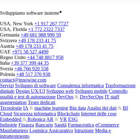
●
Sviluppiamo software insieme
USA, New York
+1 917 267 7727
USA, Florida
+1 772 2322 7337
Germania
+49 681 988 999 59
Svizzera
+49 178 233 41 75
Austria
+49 178 233 41 75
UAE
+971 58 527 4499
Regno Unito
+44 748 8817 958
Italia
+39 377 399 44 35
Svezia
+46 766 920 558
Polonia
+48 517 370 938
contact@innowise.com
Servizi
Sviluppo di software
Consulenza informatica
Trasformazione
digitale
Design UX/UI
Sviluppo web
Sviluppo mobile
Controllo
qualità e test di automazione
DevOps
&
DevSecOps
IT staff
augmentation
Team dedicati
Tecnologie
IA
&
machine learning
Big data
Analisi dei dati
&
BI
Cloud
Sicurezza informatica
Blockchain
Internet delle cose
Embedded
&
Robotica
AR
&
VR
ESG
Industrie
Finanza
Bancario
Sanità
Farmaceutica
eCommerce
Manifatturiero
Logistica
Assicurativo
Istruzione
Media e
intrattenimento