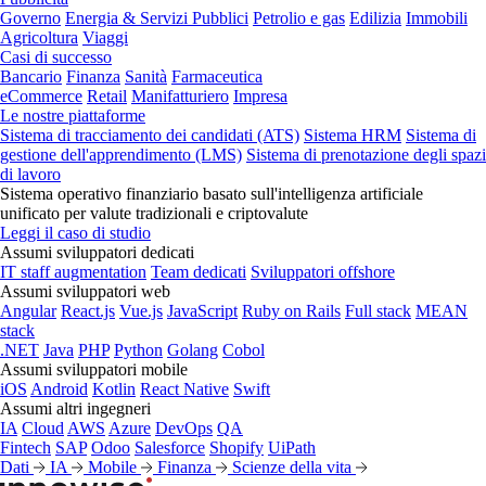
Governo
Energia & Servizi Pubblici
Petrolio e gas
Edilizia
Immobili
Agricoltura
Viaggi
Casi di successo
Bancario
Finanza
Sanità
Farmaceutica
eCommerce
Retail
Manifatturiero
Impresa
Le nostre piattaforme
Sistema di tracciamento dei candidati (ATS)
Sistema HRM
Sistema di
gestione dell'apprendimento (LMS)
Sistema di prenotazione degli spazi
di lavoro
Sistema operativo finanziario basato sull'intelligenza artificiale
unificato per valute tradizionali e criptovalute
Leggi il caso di studio
Assumi sviluppatori dedicati
IT staff augmentation
Team dedicati
Sviluppatori offshore
Assumi sviluppatori web
Angular
React.js
Vue.js
JavaScript
Ruby on Rails
Full stack
MEAN
stack
.NET
Java
PHP
Python
Golang
Cobol
Assumi sviluppatori mobile
iOS
Android
Kotlin
React Native
Swift
Assumi altri ingegneri
IA
Cloud
AWS
Azure
DevOps
QA
Fintech
SAP
Odoo
Salesforce
Shopify
UiPath
Dati
IA
Mobile
Finanza
Scienze della vita