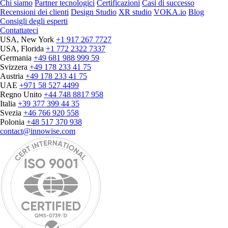
Chi siamo
Partner tecnologici
Certificazioni
Casi di successo
Recensioni dei clienti
Design Studio
XR studio
VOKA.io
Blog
Consigli degli esperti
Contattateci
USA, New York
+1 917 267 7727
USA, Florida
+1 772 2322 7337
Germania
+49 681 988 999 59
Svizzera
+49 178 233 41 75
Austria
+49 178 233 41 75
UAE
+971 58 527 4499
Regno Unito
+44 748 8817 958
Italia
+39 377 399 44 35
Svezia
+46 766 920 558
Polonia
+48 517 370 938
contact@innowise.com