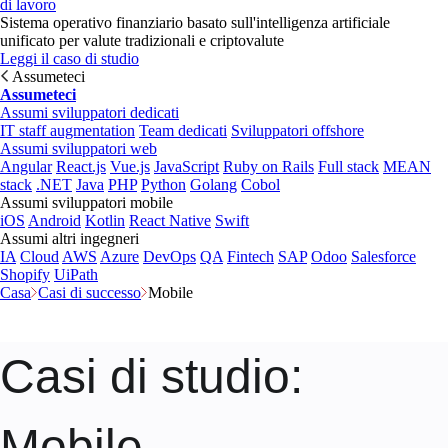
di lavoro
Sistema operativo finanziario basato sull'intelligenza artificiale
unificato per valute tradizionali e criptovalute
Leggi il caso di studio
Assumeteci
Assumeteci
Assumi sviluppatori dedicati
IT staff augmentation
Team dedicati
Sviluppatori offshore
Assumi sviluppatori web
Angular
React.js
Vue.js
JavaScript
Ruby on Rails
Full stack
MEAN
stack
.NET
Java
PHP
Python
Golang
Cobol
Assumi sviluppatori mobile
iOS
Android
Kotlin
React Native
Swift
Assumi altri ingegneri
IA
Cloud
AWS
Azure
DevOps
QA
Fintech
SAP
Odoo
Salesforce
Shopify
UiPath
Casa
Casi di successo
Mobile
Casi di studio
:
Mobile