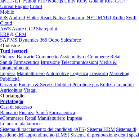
Java
.NET
Python
PHP
Node.js
Unity
Ruby
Golang
Rust
C/C++
Unreal Engine
Cobol
Mobile
iOS
Android
Flutter
React Native
Xamarin
.NET MAUI
Kotlin
Swift
Cloud
AWS
Azure
GCP
Sharepoint
ERP
&
CRM
SAP
MS Dynamics 365
Odoo
Salesforce
Industrie
Tutti i settori
Finanza
Bancario
Commercio
Assicurativo
eCommerce
Retail
Sanità
Farmaceutica
Istruzione
Telecomunicazioni
Media &
Intrattenimento
Impresa
Manifatturiero
Automotive
Logistica
Trasporto
Marketing
Pubblicità
Governo
Energia & Servizi Pubblici
Petrolio e gas
Edilizia
Immobili
Agricoltura
Viaggi
Portafoglio
Portafoglio
Casi di successo
Bancario
Finanza
Sanità
Farmaceutica
eCommerce
Retail
Manifatturiero
Impresa
Le nostre piattaforme
Sistema di tracciamento dei candidati (ATS)
Sistema HRM
Sistema di
gestione dell'apprendimento (LMS)
Sistema di prenotazione degli spazi