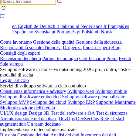
IT
en
English
de
Deutsch
it
Italiano
nl
Nederlands
fr
Français
es
Español
sv
Svenska
pt
Português
pl
Polski
nb
Norsk
Come lavoriamo
Gestione della qualità
Gestione della sicurezza
Responsabilità sociale d'impresa
Dirigenza
I nostri esperti
Blog
Consigli degli esperti
Recensioni dei clienti
Partner tecnologici
Certificazioni
Premi
Eventi
Sala stampa
Sviluppo software in-house vs outsourcing 2026: pro, contro, costi e
modalità di scelta
Leggi l'articolo
Servizi di sviluppo software a ciclo completo
Consulenza informatica e advisory
Sviluppo web
Sviluppo mobile
Sviluppo di software embedded
Sviluppo software personalizzato
Sviluppo MVP
Sviluppo del cloud
Sviluppo ERP
Supporto Mainframe
Modernizzazione dell'eredità
UI/UX design
Design 3D
Test del software e QA
Test di sicurezza
Amministrazione del database
DevOps
DevSecOps
Rete
IT staff
augmentation
Un team dedicato
Implementazione di tecnologie avanzate
Big data
Gestione dei dati
Analisi dei dati
Ingegneria dei dati