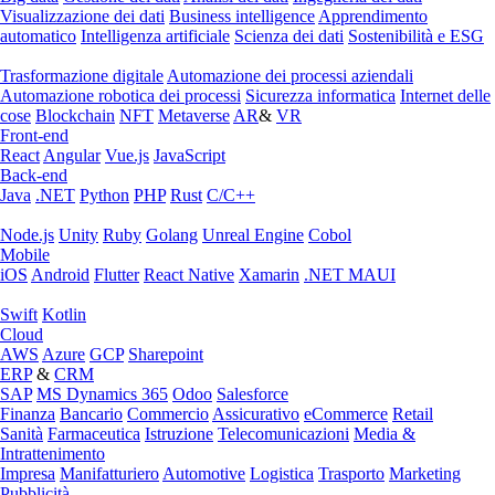
Visualizzazione dei dati
Business intelligence
Apprendimento
automatico
Intelligenza artificiale
Scienza dei dati
Sostenibilità e ESG
Trasformazione digitale
Automazione dei processi aziendali
Automazione robotica dei processi
Sicurezza informatica
Internet delle
cose
Blockchain
NFT
Metaverse
AR
&
VR
Front-end
React
Angular
Vue.js
JavaScript
Back-end
Java
.NET
Python
PHP
Rust
C/C++
Node.js
Unity
Ruby
Golang
Unreal Engine
Cobol
Mobile
iOS
Android
Flutter
React Native
Xamarin
.NET MAUI
Swift
Kotlin
Cloud
AWS
Azure
GCP
Sharepoint
ERP
&
CRM
SAP
MS Dynamics 365
Odoo
Salesforce
Finanza
Bancario
Commercio
Assicurativo
eCommerce
Retail
Sanità
Farmaceutica
Istruzione
Telecomunicazioni
Media &
Intrattenimento
Impresa
Manifatturiero
Automotive
Logistica
Trasporto
Marketing
Pubblicità