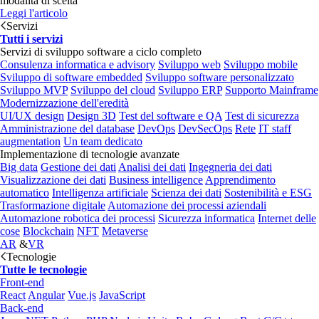
modalità di scelta
Leggi l'articolo
Servizi
Tutti i servizi
Servizi di sviluppo software a ciclo completo
Consulenza informatica e advisory
Sviluppo web
Sviluppo mobile
Sviluppo di software embedded
Sviluppo software personalizzato
Sviluppo MVP
Sviluppo del cloud
Sviluppo ERP
Supporto Mainframe
Modernizzazione dell'eredità
UI/UX design
Design 3D
Test del software e QA
Test di sicurezza
Amministrazione del database
DevOps
DevSecOps
Rete
IT staff
augmentation
Un team dedicato
Implementazione di tecnologie avanzate
Big data
Gestione dei dati
Analisi dei dati
Ingegneria dei dati
Visualizzazione dei dati
Business intelligence
Apprendimento
automatico
Intelligenza artificiale
Scienza dei dati
Sostenibilità e ESG
Trasformazione digitale
Automazione dei processi aziendali
Automazione robotica dei processi
Sicurezza informatica
Internet delle
cose
Blockchain
NFT
Metaverse
AR
&
VR
Tecnologie
Tutte le tecnologie
Front-end
React
Angular
Vue.js
JavaScript
Back-end