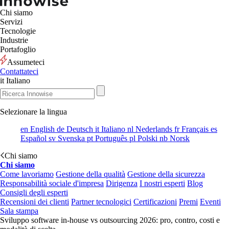
Chi siamo
Servizi
Tecnologie
Industrie
Portafoglio
Assumeteci
Contattateci
it
Italiano
Selezionare la lingua
en
English
de
Deutsch
it
Italiano
nl
Nederlands
fr
Français
es
Español
sv
Svenska
pt
Português
pl
Polski
nb
Norsk
Chi siamo
Chi siamo
Come lavoriamo
Gestione della qualità
Gestione della sicurezza
Responsabilità sociale d'impresa
Dirigenza
I nostri esperti
Blog
Consigli degli esperti
Recensioni dei clienti
Partner tecnologici
Certificazioni
Premi
Eventi
Sala stampa
Sviluppo software in-house vs outsourcing 2026: pro, contro, costi e