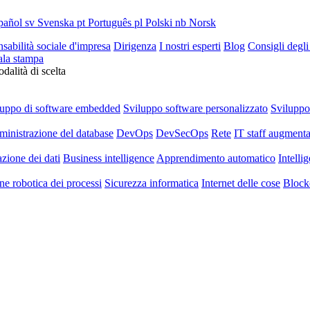
pañol
sv
Svenska
pt
Português
pl
Polski
nb
Norsk
sabilità sociale d'impresa
Dirigenza
I nostri esperti
Blog
Consigli degli
ala stampa
dalità di scelta
luppo di software embedded
Sviluppo software personalizzato
Svilupp
inistrazione del database
DevOps
DevSecOps
Rete
IT staff augmenta
azione dei dati
Business intelligence
Apprendimento automatico
Intellig
e robotica dei processi
Sicurezza informatica
Internet delle cose
Block