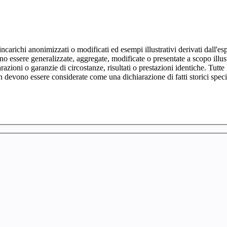
, incarichi anonimizzati o modificati ed esempi illustrativi derivati dall'e
 possono essere generalizzate, aggregate, modificate o presentate a scopo il
iarazioni o garanzie di circostanze, risultati o prestazioni identiche. Tu
n devono essere considerate come una dichiarazione di fatti storici specif