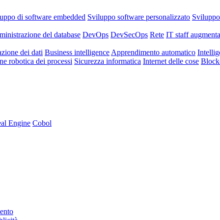
luppo di software embedded
Sviluppo software personalizzato
Svilupp
inistrazione del database
DevOps
DevSecOps
Rete
IT staff augmenta
azione dei dati
Business intelligence
Apprendimento automatico
Intellig
e robotica dei processi
Sicurezza informatica
Internet delle cose
Block
al Engine
Cobol
mento