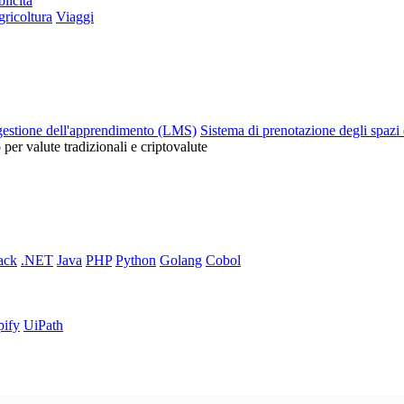
licità
ricoltura
Viaggi
gestione dell'apprendimento (LMS)
Sistema di prenotazione degli spazi 
o per valute tradizionali e criptovalute
ack
.NET
Java
PHP
Python
Golang
Cobol
pify
UiPath