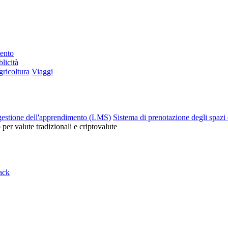
mento
licità
ricoltura
Viaggi
gestione dell'apprendimento (LMS)
Sistema di prenotazione degli spazi 
o per valute tradizionali e criptovalute
ack