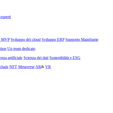
 esperti
o MVP
Sviluppo del cloud
Sviluppo ERP
Supporto Mainframe
tion
Un team dedicato
enza artificiale
Scienza dei dati
Sostenibilità e ESG
chain
NFT
Metaverse
AR
&
VR