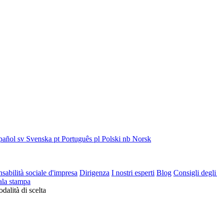
pañol
sv
Svenska
pt
Português
pl
Polski
nb
Norsk
sabilità sociale d'impresa
Dirigenza
I nostri esperti
Blog
Consigli degli
ala stampa
dalità di scelta