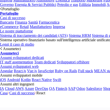
Impresa
Manifatturiero
Automotive
Logistica
Trasporto
Marketing
Pubb
Governo
Energia & Servizi Pubblici
Petrolio e gas
Edilizia
Immobili
Ag
Portafoglio
Portafoglio
Casi di successo
Bancario
Finanza
Sanità
Farmaceutica
eCommerce
Retail
Manifatturiero
Impresa
Le nostre piattaforme
Sistema di tracciamento dei candidati (ATS)
Sistema HRM
Sistema di 
Sistema operativo finanziario basato sull'intelligenza artificiale unificat
Leggi il caso di studio
Assumeteci
Assumeteci
Assumi sviluppatori dedicati
IT staff augmentation
Team dedicati
Sviluppatori offshore
Assumi sviluppatori web
Angular
React.js
Vue.js
JavaScript
Ruby on Rails
Full stack
MEAN st
Assumi sviluppatori mobile
iOS
Android
Kotlin
React Native
Swift
Assumi altri ingegneri
IA
Cloud
AWS
Azure
DevOps
QA
Fintech
SAP
Odoo
Salesforce
Sho
Casa
Casi di successo
React