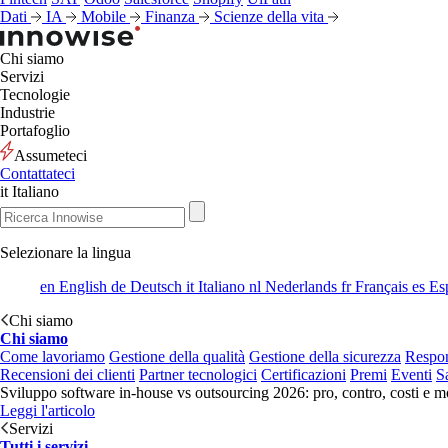
Dati
IA
Mobile
Finanza
Scienze della vita
Chi siamo
Servizi
Tecnologie
Industrie
Portafoglio
Assumeteci
Contattateci
it
Italiano
Selezionare la lingua
en
English
de
Deutsch
it
Italiano
nl
Nederlands
fr
Français
es
Es
Chi siamo
Chi siamo
Come lavoriamo
Gestione della qualità
Gestione della sicurezza
Respon
Recensioni dei clienti
Partner tecnologici
Certificazioni
Premi
Eventi
S
Sviluppo software in-house vs outsourcing 2026: pro, contro, costi e mo
Leggi l'articolo
Servizi
Tutti i servizi