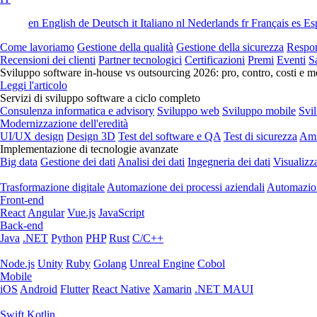
en
English
de
Deutsch
it
Italiano
nl
Nederlands
fr
Français
es
Es
Come lavoriamo
Gestione della qualità
Gestione della sicurezza
Respon
Recensioni dei clienti
Partner tecnologici
Certificazioni
Premi
Eventi
S
Sviluppo software in-house vs outsourcing 2026: pro, contro, costi e mo
Leggi l'articolo
Servizi di sviluppo software a ciclo completo
Consulenza informatica e advisory
Sviluppo web
Sviluppo mobile
Svi
Modernizzazione dell'eredità
UI/UX design
Design 3D
Test del software e QA
Test di sicurezza
Amm
Implementazione di tecnologie avanzate
Big data
Gestione dei dati
Analisi dei dati
Ingegneria dei dati
Visualizz
Trasformazione digitale
Automazione dei processi aziendali
Automazion
Front-end
React
Angular
Vue.js
JavaScript
Back-end
Java
.NET
Python
PHP
Rust
C/C++
Node.js
Unity
Ruby
Golang
Unreal Engine
Cobol
Mobile
iOS
Android
Flutter
React Native
Xamarin
.NET MAUI
Swift
Kotlin