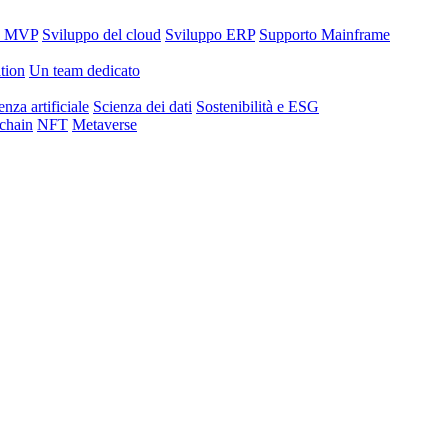
o MVP
Sviluppo del cloud
Sviluppo ERP
Supporto Mainframe
tion
Un team dedicato
enza artificiale
Scienza dei dati
Sostenibilità e ESG
chain
NFT
Metaverse