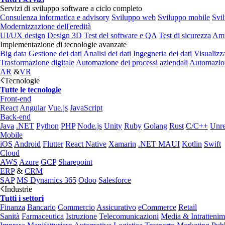
Servizi di sviluppo software a ciclo completo
Consulenza informatica e advisory
Sviluppo web
Sviluppo mobile
Svi
Modernizzazione dell'eredità
UI/UX design
Design 3D
Test del software e QA
Test di sicurezza
Amm
Implementazione di tecnologie avanzate
Big data
Gestione dei dati
Analisi dei dati
Ingegneria dei dati
Visualizz
Trasformazione digitale
Automazione dei processi aziendali
Automazion
AR
&
VR
Tecnologie
Tutte le tecnologie
Front-end
React
Angular
Vue.js
JavaScript
Back-end
Java
.NET
Python
PHP
Node.js
Unity
Ruby
Golang
Rust
C/C++
Unre
Mobile
iOS
Android
Flutter
React Native
Xamarin
.NET MAUI
Kotlin
Swift
Cloud
AWS
Azure
GCP
Sharepoint
ERP
&
CRM
SAP
MS Dynamics 365
Odoo
Salesforce
Industrie
Tutti i settori
Finanza
Bancario
Commercio
Assicurativo
eCommerce
Retail
Sanità
Farmaceutica
Istruzione
Telecomunicazioni
Media & Intratteni