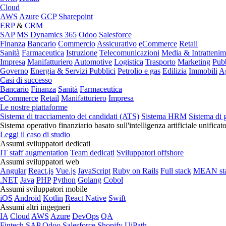
Cloud
AWS
Azure
GCP
Sharepoint
ERP
&
CRM
SAP
MS Dynamics 365
Odoo
Salesforce
Finanza
Bancario
Commercio
Assicurativo
eCommerce
Retail
Sanità
Farmaceutica
Istruzione
Telecomunicazioni
Media & Intratteni
Impresa
Manifatturiero
Automotive
Logistica
Trasporto
Marketing
Pubb
Governo
Energia & Servizi Pubblici
Petrolio e gas
Edilizia
Immobili
Ag
Casi di successo
Bancario
Finanza
Sanità
Farmaceutica
eCommerce
Retail
Manifatturiero
Impresa
Le nostre piattaforme
Sistema di tracciamento dei candidati (ATS)
Sistema HRM
Sistema di 
Sistema operativo finanziario basato sull'intelligenza artificiale unificat
Leggi il caso di studio
Assumi sviluppatori dedicati
IT staff augmentation
Team dedicati
Sviluppatori offshore
Assumi sviluppatori web
Angular
React.js
Vue.js
JavaScript
Ruby on Rails
Full stack
MEAN st
.NET
Java
PHP
Python
Golang
Cobol
Assumi sviluppatori mobile
iOS
Android
Kotlin
React Native
Swift
Assumi altri ingegneri
IA
Cloud
AWS
Azure
DevOps
QA
Fintech
SAP
Odoo
Salesforce
Shopify
UiPath