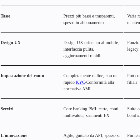
Tasse
Prezzi più bassi e trasparenti,
Varia 
spesso in abbonamento
manteni
Design UX
Design UX orientato al mobile,
Funzion
interfaccia pulita,
legacy
aggiornamenti rapidi
Impostazione del conto
Completamente online, con un
Può com
rapido
KYC
/Conformità alla
filiali
normativa AML
Servizi
Core banking PMI: carte, conti
Suite c
multivaluta, strumenti FX
bonific
L'innovazione
Agile, guidato da API; spesso si
Più len