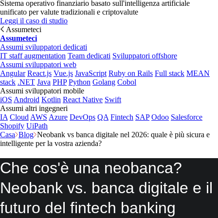
Sistema operativo finanziario basato sull'intelligenza artificiale
unificato per valute tradizionali e criptovalute
Leggi il caso di studio
Assumeteci
Assumeteci
Assumi sviluppatori dedicati
IT staff augmentation
Team dedicati
Sviluppatori offshore
Assumi sviluppatori web
Angular
React.js
Vue.js
JavaScript
Ruby on Rails
Full stack
MEAN
stack
.NET
Java
PHP
Python
Golang
Cobol
Assumi sviluppatori mobile
iOS
Android
Kotlin
React Native
Swift
Assumi altri ingegneri
IA
Cloud
AWS
Azure
DevOps
QA
Fintech
SAP
Odoo
Salesforce
Shopify
UiPath
Casa
Blog
Neobank vs banca digitale nel 2026: quale è più sicura e
intelligente per la vostra azienda?
Che cos'è una neobanca?
Neobank vs. banca digitale e il
futuro del fintech banking