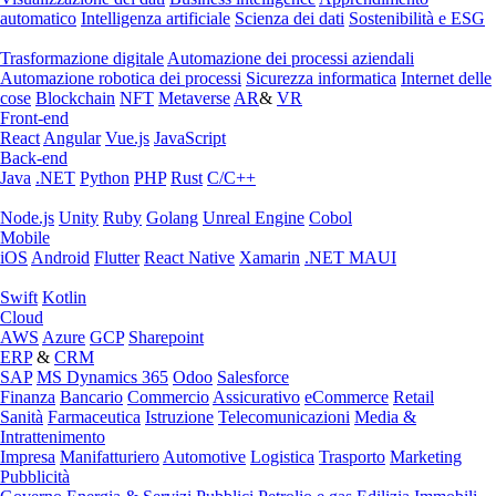
automatico
Intelligenza artificiale
Scienza dei dati
Sostenibilità e ESG
Trasformazione digitale
Automazione dei processi aziendali
Automazione robotica dei processi
Sicurezza informatica
Internet delle
cose
Blockchain
NFT
Metaverse
AR
&
VR
Front-end
React
Angular
Vue.js
JavaScript
Back-end
Java
.NET
Python
PHP
Rust
C/C++
Node.js
Unity
Ruby
Golang
Unreal Engine
Cobol
Mobile
iOS
Android
Flutter
React Native
Xamarin
.NET MAUI
Swift
Kotlin
Cloud
AWS
Azure
GCP
Sharepoint
ERP
&
CRM
SAP
MS Dynamics 365
Odoo
Salesforce
Finanza
Bancario
Commercio
Assicurativo
eCommerce
Retail
Sanità
Farmaceutica
Istruzione
Telecomunicazioni
Media &
Intrattenimento
Impresa
Manifatturiero
Automotive
Logistica
Trasporto
Marketing
Pubblicità