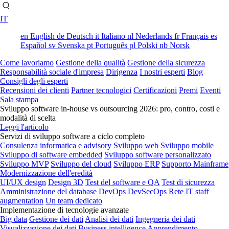
IT
en
English
de
Deutsch
it
Italiano
nl
Nederlands
fr
Français
es
Español
sv
Svenska
pt
Português
pl
Polski
nb
Norsk
Come lavoriamo
Gestione della qualità
Gestione della sicurezza
Responsabilità sociale d'impresa
Dirigenza
I nostri esperti
Blog
Consigli degli esperti
Recensioni dei clienti
Partner tecnologici
Certificazioni
Premi
Eventi
Sala stampa
Sviluppo software in-house vs outsourcing 2026: pro, contro, costi e
modalità di scelta
Leggi l'articolo
Servizi di sviluppo software a ciclo completo
Consulenza informatica e advisory
Sviluppo web
Sviluppo mobile
Sviluppo di software embedded
Sviluppo software personalizzato
Sviluppo MVP
Sviluppo del cloud
Sviluppo ERP
Supporto Mainframe
Modernizzazione dell'eredità
UI/UX design
Design 3D
Test del software e QA
Test di sicurezza
Amministrazione del database
DevOps
DevSecOps
Rete
IT staff
augmentation
Un team dedicato
Implementazione di tecnologie avanzate
Big data
Gestione dei dati
Analisi dei dati
Ingegneria dei dati
Visualizzazione dei dati
Business intelligence
Apprendimento