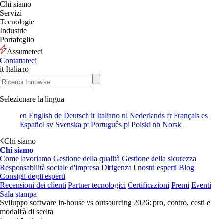
Chi siamo
Servizi
Tecnologie
Industrie
Portafoglio
Assumeteci
Contattateci
it
Italiano
Selezionare la lingua
en
English
de
Deutsch
it
Italiano
nl
Nederlands
fr
Français
es
Español
sv
Svenska
pt
Português
pl
Polski
nb
Norsk
Chi siamo
Chi siamo
Come lavoriamo
Gestione della qualità
Gestione della sicurezza
Responsabilità sociale d'impresa
Dirigenza
I nostri esperti
Blog
Consigli degli esperti
Recensioni dei clienti
Partner tecnologici
Certificazioni
Premi
Eventi
Sala stampa
Sviluppo software in-house vs outsourcing 2026: pro, contro, costi e
modalità di scelta