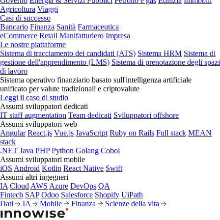
Governo
Energia & Servizi Pubblici
Petrolio e gas
Edilizia
Immobili
Agricoltura
Viaggi
Casi di successo
Bancario
Finanza
Sanità
Farmaceutica
eCommerce
Retail
Manifatturiero
Impresa
Le nostre piattaforme
Sistema di tracciamento dei candidati (ATS)
Sistema HRM
Sistema di
gestione dell'apprendimento (LMS)
Sistema di prenotazione degli spazi
di lavoro
Sistema operativo finanziario basato sull'intelligenza artificiale
unificato per valute tradizionali e criptovalute
Leggi il caso di studio
Assumi sviluppatori dedicati
IT staff augmentation
Team dedicati
Sviluppatori offshore
Assumi sviluppatori web
Angular
React.js
Vue.js
JavaScript
Ruby on Rails
Full stack
MEAN
stack
.NET
Java
PHP
Python
Golang
Cobol
Assumi sviluppatori mobile
iOS
Android
Kotlin
React Native
Swift
Assumi altri ingegneri
IA
Cloud
AWS
Azure
DevOps
QA
Fintech
SAP
Odoo
Salesforce
Shopify
UiPath
Dati
IA
Mobile
Finanza
Scienze della vita