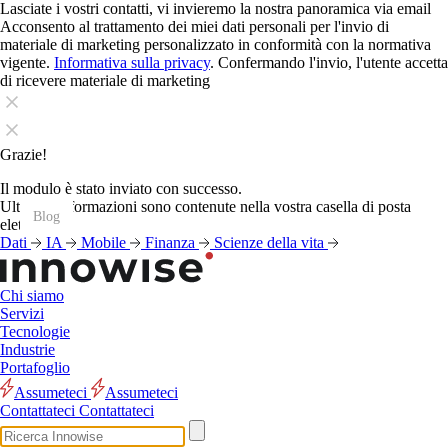
Lasciate i vostri contatti, vi invieremo la nostra panoramica via email
Acconsento al trattamento dei miei dati personali per l'invio di
materiale di marketing personalizzato in conformità con la normativa
vigente.
Informativa sulla privacy
. Confermando l'invio, l'utente accetta
di ricevere materiale di marketing
Grazie!
Il modulo è stato inviato con successo.
Ulteriori informazioni sono contenute nella vostra casella di posta
Blog
Blog
Blog
Blog
Blog
Blog
Blog
Blog
Blog
Blog
Blog
Blog
elettronica.
Dati
IA
Mobile
Finanza
Scienze della vita
Chi siamo
Servizi
Tecnologie
Industrie
Portafoglio
Assumeteci
Assumeteci
Contattateci
Contattateci