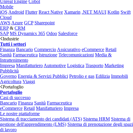
Unreal Engine
Cobol
Mobile
iOS
Android
Flutter
React Native
Xamarin
.NET MAUI
Kotlin
Swift
Cloud
AWS
Azure
GCP
Sharepoint
ERP
&
CRM
SAP
MS Dynamics 365
Odoo
Salesforce
Industrie
Tutti i settori
Finanza
Bancario
Commercio
Assicurativo
eCommerce
Retail
Sanità
Farmaceutica
Istruzione
Telecomunicazioni
Media &
Intrattenimento
Impresa
Manifatturiero
Automotive
Logistica
Trasporto
Marketing
Pubblicità
Governo
Energia & Servizi Pubblici
Petrolio e gas
Edilizia
Immobili
Agricoltura
Viaggi
Portafoglio
Portafoglio
Casi di successo
Bancario
Finanza
Sanità
Farmaceutica
eCommerce
Retail
Manifatturiero
Impresa
Le nostre piattaforme
Sistema di tracciamento dei candidati (ATS)
Sistema HRM
Sistema di
gestione dell'apprendimento (LMS)
Sistema di prenotazione degli spazi
di lavoro