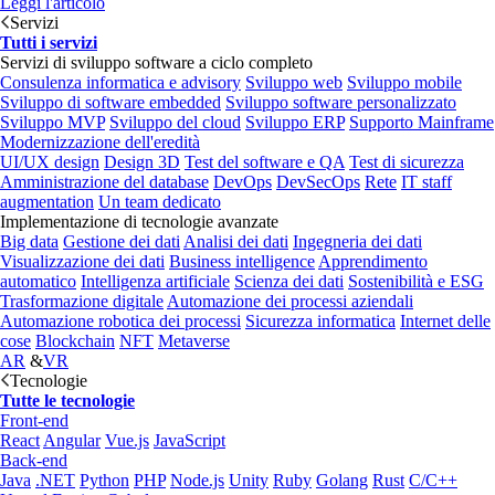
Leggi l'articolo
Servizi
Tutti i servizi
Servizi di sviluppo software a ciclo completo
Consulenza informatica e advisory
Sviluppo web
Sviluppo mobile
Sviluppo di software embedded
Sviluppo software personalizzato
Sviluppo MVP
Sviluppo del cloud
Sviluppo ERP
Supporto Mainframe
Modernizzazione dell'eredità
UI/UX design
Design 3D
Test del software e QA
Test di sicurezza
Amministrazione del database
DevOps
DevSecOps
Rete
IT staff
augmentation
Un team dedicato
Implementazione di tecnologie avanzate
Big data
Gestione dei dati
Analisi dei dati
Ingegneria dei dati
Visualizzazione dei dati
Business intelligence
Apprendimento
automatico
Intelligenza artificiale
Scienza dei dati
Sostenibilità e ESG
Trasformazione digitale
Automazione dei processi aziendali
Automazione robotica dei processi
Sicurezza informatica
Internet delle
cose
Blockchain
NFT
Metaverse
AR
&
VR
Tecnologie
Tutte le tecnologie
Front-end
React
Angular
Vue.js
JavaScript
Back-end
Java
.NET
Python
PHP
Node.js
Unity
Ruby
Golang
Rust
C/C++