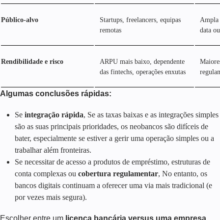
Público-alvo
Startups, freelancers, equipas
Ampla b
remotas
data ou
Rendibilidade e risco
ARPU mais baixo, dependente
Maiores
das fintechs, operações enxutas
regula
Algumas conclusões rápidas:
Se
integração rápida
, Se as taxas baixas e as integrações simples
são as suas principais prioridades, os neobancos são difíceis de
bater, especialmente se estiver a gerir uma operação simples ou a
trabalhar além fronteiras.
Se necessitar de acesso a produtos de empréstimo, estruturas de
conta complexas ou
cobertura regulamentar
, No entanto, os
bancos digitais continuam a oferecer uma via mais tradicional (e
por vezes mais segura).
Escolher entre um
licença bancária versus uma empresa