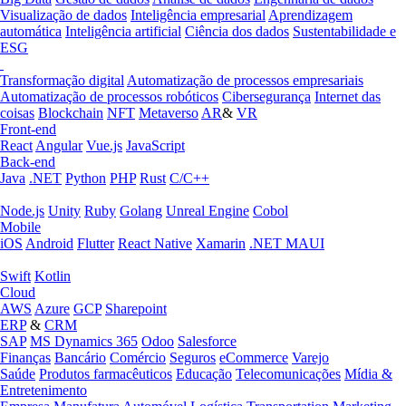
Visualização de dados
Inteligência empresarial
Aprendizagem
automática
Inteligência artificial
Ciência dos dados
Sustentabilidade e
ESG
Transformação digital
Automatização de processos empresariais
Automatização de processos robóticos
Cibersegurança
Internet das
coisas
Blockchain
NFT
Metaverso
AR
&
VR
Front-end
React
Angular
Vue.js
JavaScript
Back-end
Java
.NET
Python
PHP
Rust
C/C++
Node.js
Unity
Ruby
Golang
Unreal Engine
Cobol
Mobile
iOS
Android
Flutter
React Native
Xamarin
.NET MAUI
Swift
Kotlin
Cloud
AWS
Azure
GCP
Sharepoint
ERP
&
CRM
SAP
MS Dynamics 365
Odoo
Salesforce
Finanças
Bancário
Comércio
Seguros
eCommerce
Varejo
Saúde
Produtos farmacêuticos
Educação
Telecomunicações
Mídia &
Entretenimento