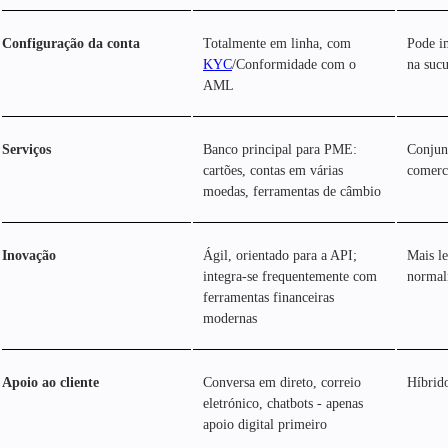
Configuração da conta
Totalmente em linha, com
Pode i
KYC
/Conformidade com o
na sucu
AML
Serviços
Banco principal para PME:
Conjun
cartões, contas em várias
comerci
moedas, ferramentas de câmbio
Inovação
Ágil, orientado para a API;
Mais le
integra-se frequentemente com
normal
ferramentas financeiras
modernas
Apoio ao cliente
Conversa em direto, correio
Híbrido
eletrónico, chatbots - apenas
apoio digital primeiro