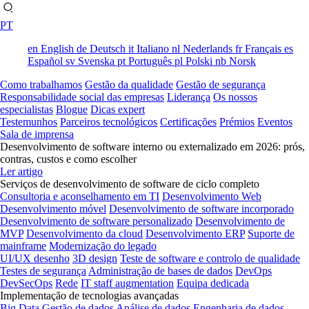
PT
en
English
de
Deutsch
it
Italiano
nl
Nederlands
fr
Français
es
Español
sv
Svenska
pt
Português
pl
Polski
nb
Norsk
Como trabalhamos
Gestão da qualidade
Gestão de segurança
Responsabilidade social das empresas
Liderança
Os nossos
especialistas
Blogue
Dicas expert
Testemunhos
Parceiros tecnológicos
Certificações
Prémios
Eventos
Sala de imprensa
Desenvolvimento de software interno ou externalizado em 2026: prós,
contras, custos e como escolher
Ler artigo
Serviços de desenvolvimento de software de ciclo completo
Consultoria e aconselhamento em TI
Desenvolvimento Web
Desenvolvimento móvel
Desenvolvimento de software incorporado
Desenvolvimento de software personalizado
Desenvolvimento de
MVP
Desenvolvimento da cloud
Desenvolvimento ERP
Suporte de
mainframe
Modernização do legado
UI/UX desenho
3D design
Teste de software e controlo de qualidade
Testes de segurança
Administração de bases de dados
DevOps
DevSecOps
Rede
IT staff augmentation
Equipa dedicada
Implementação de tecnologias avançadas
Big Data
Gestão de dados
Análise de dados
Engenharia de dados