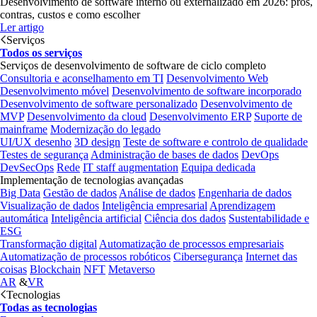
Desenvolvimento de software interno ou externalizado em 2026: prós,
contras, custos e como escolher
Ler artigo
Serviços
Todos os serviços
Serviços de desenvolvimento de software de ciclo completo
Consultoria e aconselhamento em TI
Desenvolvimento Web
Desenvolvimento móvel
Desenvolvimento de software incorporado
Desenvolvimento de software personalizado
Desenvolvimento de
MVP
Desenvolvimento da cloud
Desenvolvimento ERP
Suporte de
mainframe
Modernização do legado
UI/UX desenho
3D design
Teste de software e controlo de qualidade
Testes de segurança
Administração de bases de dados
DevOps
DevSecOps
Rede
IT staff augmentation
Equipa dedicada
Implementação de tecnologias avançadas
Big Data
Gestão de dados
Análise de dados
Engenharia de dados
Visualização de dados
Inteligência empresarial
Aprendizagem
automática
Inteligência artificial
Ciência dos dados
Sustentabilidade e
ESG
Transformação digital
Automatização de processos empresariais
Automatização de processos robóticos
Cibersegurança
Internet das
coisas
Blockchain
NFT
Metaverso
AR
&
VR
Tecnologias
Todas as tecnologias