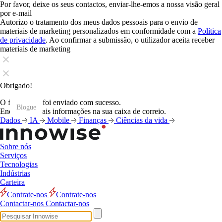
Por favor, deixe os seus contactos, enviar-lhe-emos a nossa visão geral
por e-mail
Autorizo o tratamento dos meus dados pessoais para o envio de
materiais de marketing personalizados em conformidade com a
Política
de privacidade
. Ao confirmar a submissão, o utilizador aceita receber
materiais de marketing
Obrigado!
O formulário foi enviado com sucesso.
Blogue
Blogue
Blogue
Blogue
Blogue
Blogue
Blogue
Blogue
Blogue
Blogue
Blogue
Blogue
Encontrará mais informações na sua caixa de correio.
Dados
IA
Mobile
Finanças
Ciências da vida
Sobre nós
Serviços
Tecnologias
Indústrias
Carteira
Contrate-nos
Contrate-nos
Contactar-nos
Contactar-nos