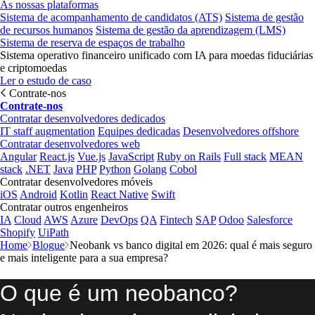
As nossas plataformas
Sistema de acompanhamento de candidatos (ATS)
Sistema de gestão
de recursos humanos
Sistema de gestão da aprendizagem (LMS)
Sistema de reserva de espaços de trabalho
Sistema operativo financeiro unificado com IA para moedas fiduciárias
e criptomoedas
Ler o estudo de caso
Contrate-nos
Contrate-nos
Contratar desenvolvedores dedicados
IT staff augmentation
Equipes dedicadas
Desenvolvedores offshore
Contratar desenvolvedores web
Angular
React.js
Vue.js
JavaScript
Ruby on Rails
Full stack
MEAN
stack
.NET
Java
PHP
Python
Golang
Cobol
Contratar desenvolvedores móveis
iOS
Android
Kotlin
React Native
Swift
Contratar outros engenheiros
IA
Cloud
AWS
Azure
DevOps
QA
Fintech
SAP
Odoo
Salesforce
Shopify
UiPath
Home
Blogue
Neobank vs banco digital em 2026: qual é mais seguro
e mais inteligente para a sua empresa?
O que é um neobanco?