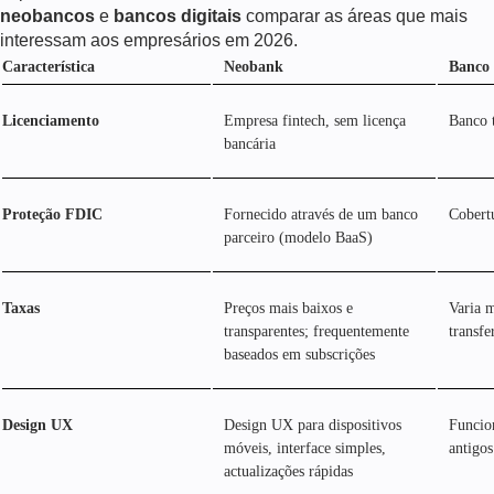
neobancos
e
bancos digitais
comparar as áreas que mais
interessam aos empresários em
2026
.
Característica
Neobank
Banco 
Licenciamento
Empresa fintech, sem licença
Banco 
bancária
Proteção FDIC
Fornecido através de um banco
Cobertu
parceiro (modelo BaaS)
Taxas
Preços mais baixos e
Varia m
transparentes; frequentemente
transfe
baseados em subscrições
Design UX
Design UX para dispositivos
Funcion
móveis, interface simples,
antigos
actualizações rápidas