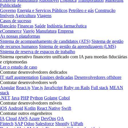
Empresa
Manufatura
Automóvel
Logística
Transportation
Marketing
Publicidade
Governo
Energia e Serviços Públicos
Petróleo e gás
Construção
Imóveis
Agricultura
Viagens
Casos de sucesso
Bancário
Finanças
Saúde
Indústria farmacêutica
eCommerce
Varejo
Manufatura
Empresa
As nossas plataformas
Sistema de acompanhamento de candidatos (ATS)
Sistema de gestão
de recursos humanos
Sistema de gestão da aprendizagem (LMS)
Sistema de reserva de espaços de trabalho
Sistema operativo financeiro unificado com IA para moedas fiduciárias
e criptomoedas
Ler o estudo de caso
Contratar desenvolvedores dedicados
IT staff augmentation
Equipes dedicadas
Desenvolvedores offshore
Contratar desenvolvedores web
Angular
React.js
Vue.js
JavaScript
Ruby on Rails
Full stack
MEAN
stack
.NET
Java
PHP
Python
Golang
Cobol
Contratar desenvolvedores móveis
iOS
Android
Kotlin
React Native
Swift
Contratar outros engenheiros
IA
Cloud
AWS
Azure
DevOps
QA
Fintech
SAP
Odoo
Salesforce
Shopify
UiPath