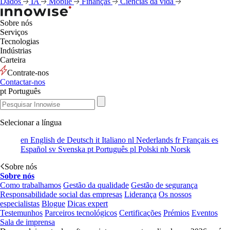
Dados
IA
Mobile
Finanças
Ciências da vida
Sobre nós
Serviços
Tecnologias
Indústrias
Carteira
Contrate-nos
Contactar-nos
pt
Português
Selecionar a língua
en
English
de
Deutsch
it
Italiano
nl
Nederlands
fr
Français
es
Español
sv
Svenska
pt
Português
pl
Polski
nb
Norsk
Sobre nós
Sobre nós
Como trabalhamos
Gestão da qualidade
Gestão de segurança
Responsabilidade social das empresas
Liderança
Os nossos
especialistas
Blogue
Dicas expert
Testemunhos
Parceiros tecnológicos
Certificações
Prémios
Eventos
Sala de imprensa