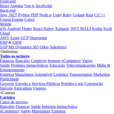
Front-end
React
Angular
Vue.js
JavaScript
Back-end
Java
.NET
Python
PHP
Node.js
Unity
Ruby
Golang
Rust
C/C++
Unreal Engine
Cobol
Mobile
iOS
Android
Flutter
React Native
Xamarin
.NET MAUI
Kotlin
Swift
Cloud
AWS
Azure
GCP
Sharepoint
ERP
&
CRM
SAP
MS Dynamics 365
Odoo
Salesforce
Indústrias
Todos os sectores
Finanças
Bancário
Comércio
Seguros
eCommerce
Varejo
Saúde
Produtos farmacêuticos
Educação
Telecomunicações
Mídia &
Entretenimento
Empresa
Manufatura
Automóvel
Logística
Transportation
Marketing
Publicidade
Governo
Energia e Serviços Públicos
Petróleo e gás
Construção
Imóveis
Agricultura
Viagens
Carteira
Carteira
Casos de sucesso
Bancário
Finanças
Saúde
Indústria farmacêutica
eCommerce
Varejo
Manufatura
Empresa