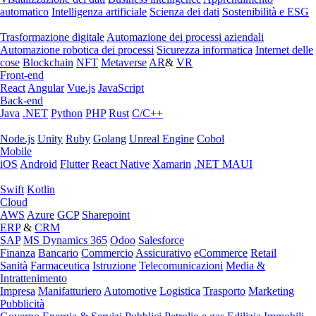
automatico
Intelligenza artificiale
Scienza dei dati
Sostenibilità e ESG
Trasformazione digitale
Automazione dei processi aziendali
Automazione robotica dei processi
Sicurezza informatica
Internet delle
cose
Blockchain
NFT
Metaverse
AR
&
VR
Front-end
React
Angular
Vue.js
JavaScript
Back-end
Java
.NET
Python
PHP
Rust
C/C++
Node.js
Unity
Ruby
Golang
Unreal Engine
Cobol
Mobile
iOS
Android
Flutter
React Native
Xamarin
.NET MAUI
Swift
Kotlin
Cloud
AWS
Azure
GCP
Sharepoint
ERP
&
CRM
SAP
MS Dynamics 365
Odoo
Salesforce
Finanza
Bancario
Commercio
Assicurativo
eCommerce
Retail
Sanità
Farmaceutica
Istruzione
Telecomunicazioni
Media &
Intrattenimento
Impresa
Manifatturiero
Automotive
Logistica
Trasporto
Marketing
Pubblicità