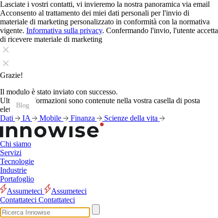
Lasciate i vostri contatti, vi invieremo la nostra panoramica via email
Acconsento al trattamento dei miei dati personali per l'invio di
materiale di marketing personalizzato in conformità con la normativa
vigente.
Informativa sulla privacy
. Confermando l'invio, l'utente accetta
di ricevere materiale di marketing
Grazie!
Il modulo è stato inviato con successo.
Ulteriori informazioni sono contenute nella vostra casella di posta
Blog
Blog
Blog
Blog
Blog
Blog
Blog
Blog
Blog
Blog
Blog
Blog
elettronica.
Dati
IA
Mobile
Finanza
Scienze della vita
Chi siamo
Servizi
Tecnologie
Industrie
Portafoglio
Assumeteci
Assumeteci
Contattateci
Contattateci