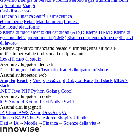
Governo
Energia & Servizi Pubblici
Petrolio e gas
Edilizia
Immobili
Agricoltura
Viaggi
Casi di successo
Bancario
Finanza
Sanità
Farmaceutica
eCommerce
Retail
Manifatturiero
Impresa
Le nostre piattaforme
Sistema di tracciamento dei candidati (ATS)
Sistema HRM
Sistema di
gestione dell'apprendimento (LMS)
Sistema di prenotazione degli spazi
di lavoro
Sistema operativo finanziario basato sull'intelligenza artificiale
unificato per valute tradizionali e criptovalute
Leggi il caso di studio
Assumi sviluppatori dedicati
IT staff augmentation
Team dedicati
Sviluppatori offshore
Assumi sviluppatori web
Angular
React.js
Vue.js
JavaScript
Ruby on Rails
Full stack
MEAN
stack
.NET
Java
PHP
Python
Golang
Cobol
Assumi sviluppatori mobile
iOS
Android
Kotlin
React Native
Swift
Assumi altri ingegneri
IA
Cloud
AWS
Azure
DevOps
QA
Fintech
SAP
Odoo
Salesforce
Shopify
UiPath
Dati
IA
Mobile
Finanza
Scienze della vita