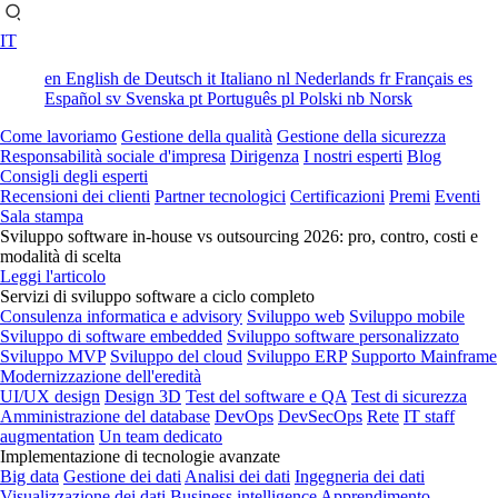
IT
en
English
de
Deutsch
it
Italiano
nl
Nederlands
fr
Français
es
Español
sv
Svenska
pt
Português
pl
Polski
nb
Norsk
Come lavoriamo
Gestione della qualità
Gestione della sicurezza
Responsabilità sociale d'impresa
Dirigenza
I nostri esperti
Blog
Consigli degli esperti
Recensioni dei clienti
Partner tecnologici
Certificazioni
Premi
Eventi
Sala stampa
Sviluppo software in-house vs outsourcing 2026: pro, contro, costi e
modalità di scelta
Leggi l'articolo
Servizi di sviluppo software a ciclo completo
Consulenza informatica e advisory
Sviluppo web
Sviluppo mobile
Sviluppo di software embedded
Sviluppo software personalizzato
Sviluppo MVP
Sviluppo del cloud
Sviluppo ERP
Supporto Mainframe
Modernizzazione dell'eredità
UI/UX design
Design 3D
Test del software e QA
Test di sicurezza
Amministrazione del database
DevOps
DevSecOps
Rete
IT staff
augmentation
Un team dedicato
Implementazione di tecnologie avanzate
Big data
Gestione dei dati
Analisi dei dati
Ingegneria dei dati
Visualizzazione dei dati
Business intelligence
Apprendimento