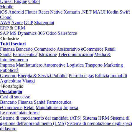
Unreal Engine
Cobol
Mobile
iOS
Android
Flutter
React Native
Xamarin
.NET MAUI
Kotlin
Swift
Cloud
AWS
Azure
GCP
Sharepoint
ERP
&
CRM
SAP
MS Dynamics 365
Odoo
Salesforce
Industrie
Tutti i settori
Finanza
Bancario
Commercio
Assicurativo
eCommerce
Retail
Sanità
Farmaceutica
Istruzione
Telecomunicazioni
Media &
Intrattenimento
Impresa
Manifatturiero
Automotive
Logistica
Trasporto
Marketing
Pubblicità
Governo
Energia & Servizi Pubblici
Petrolio e gas
Edilizia
Immobili
Agricoltura
Viaggi
Portafoglio
Portafoglio
Casi di successo
Bancario
Finanza
Sanità
Farmaceutica
eCommerce
Retail
Manifatturiero
Impresa
Le nostre piattaforme
Sistema di tracciamento dei candidati (ATS)
Sistema HRM
Sistema di
gestione dell'apprendimento (LMS)
Sistema di prenotazione degli spazi
di lavoro