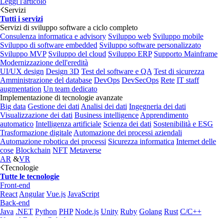
Leggi l'articolo
Servizi
Tutti i servizi
Servizi di sviluppo software a ciclo completo
Consulenza informatica e advisory
Sviluppo web
Sviluppo mobile
Sviluppo di software embedded
Sviluppo software personalizzato
Sviluppo MVP
Sviluppo del cloud
Sviluppo ERP
Supporto Mainframe
Modernizzazione dell'eredità
UI/UX design
Design 3D
Test del software e QA
Test di sicurezza
Amministrazione del database
DevOps
DevSecOps
Rete
IT staff
augmentation
Un team dedicato
Implementazione di tecnologie avanzate
Big data
Gestione dei dati
Analisi dei dati
Ingegneria dei dati
Visualizzazione dei dati
Business intelligence
Apprendimento
automatico
Intelligenza artificiale
Scienza dei dati
Sostenibilità e ESG
Trasformazione digitale
Automazione dei processi aziendali
Automazione robotica dei processi
Sicurezza informatica
Internet delle
cose
Blockchain
NFT
Metaverse
AR
&
VR
Tecnologie
Tutte le tecnologie
Front-end
React
Angular
Vue.js
JavaScript
Back-end
Java
.NET
Python
PHP
Node.js
Unity
Ruby
Golang
Rust
C/C++