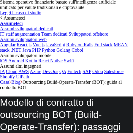
Sistema operativo finanziario basato sull'intelligenza artificiale
unificato per valute tradizionali e criptovalute
Leggi il caso di studio
Assumeteci
Assumeteci
Assumi sviluppatori dedicati
IT staff augmentation
Team dedicati
Sviluppatori offshore
Assumi sviluppatori web
Angular
React.js
Vue.js
JavaScript
Ruby on Rails
Full stack
MEAN
stack
.NET
Java
PHP
Python
Golang
Cobol
Assumi sviluppatori mobile
iOS
Android
Kotlin
React Native
Swift
Assumi altri ingegneri
IA
Cloud
AWS
Azure
DevOps
QA
Fintech
SAP
Odoo
Salesforce
Shopify
UiPath
Casa
Blog
Outsourcing Build-Operate-Transfer (BOT): guida al
contratto BOT
Modello di contratto di
outsourcing BOT (Build-
Operate-Transfer): passaggi