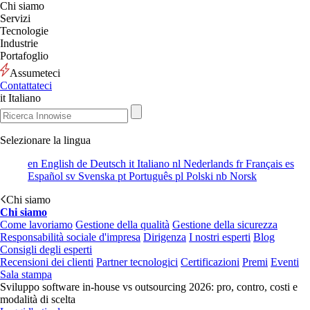
Chi siamo
Servizi
Tecnologie
Industrie
Portafoglio
Assumeteci
Contattateci
it
Italiano
Selezionare la lingua
en
English
de
Deutsch
it
Italiano
nl
Nederlands
fr
Français
es
Español
sv
Svenska
pt
Português
pl
Polski
nb
Norsk
Chi siamo
Chi siamo
Come lavoriamo
Gestione della qualità
Gestione della sicurezza
Responsabilità sociale d'impresa
Dirigenza
I nostri esperti
Blog
Consigli degli esperti
Recensioni dei clienti
Partner tecnologici
Certificazioni
Premi
Eventi
Sala stampa
Sviluppo software in-house vs outsourcing 2026: pro, contro, costi e
modalità di scelta