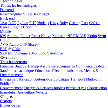
Technologies
Toutes les technologies
Frontend
React
Angular
Vue.js
JavaScript
Back-end
Java
.NET
Python
PHP
Node.js
Unity
Ruby
Golang
Rust
C/C++
Unreal Engine
Cobol
Mobile
iOS
Android
Flutter
React Native
Xamarin
.NET MAUI
Kotlin
Swift
Cloud
AWS
Azure
GCP
Sharepoint
ERP
&
CRM
SAP
MS Dynamics 365
Odoo
Salesforce
Secteurs
Tous les secteurs
Finances
Banque
Trading
Assurance
eCommerce
Commerce de détail
Santé
Pharmaceutique
Éducation
Télécommunications
Médias &
Divertissement
Entreprise
Fabrication
Automobile
Logistique
Transport
Marketing
Publicité
Gouvernement
Énergie & Services publics
Pétrole et gaz
Construction
Immobilier
Agriculture
Voyage
Projets
Projets
Études de cas