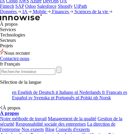
IA
Cloud
AWS
Azure
DevOps
QA
Fintech
SAP
Odoo
Salesforce
Shopify
UiPath
Données
IA
Mobile
Finances
Sciences de la vie
À propos
Services
Technologies
Secteurs
Projets
Nous recruter
Contactez-nous
fr
Français
Sélection de la langue
en
English
de
Deutsch
it
Italiano
nl
Nederlands
fr
Français
es
Español
sv
Svenska
pt
Português
pl
Polski
nb
Norsk
À propos
À propos
Notre méthode de travail
Management de la qualité
Gestion de la
sécurité
Responsabilité sociale des entreprises
La direction de
l'entreprise
Nos experts
Blog
Conseils d'experts