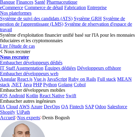
Banque
Finances
Santé
Pharmaceutique
eCommerce
Commerce de détail
Fabrication
Entreprise
Nos plateformes
Système de suivi des candidats (ATS)
Système GRH
Système de
gestion de l'apprentissage (LMS)
Système de réservation d'espace de
travail
Système d'exploitation financier unifié basé sur l'IA pour les monnaies
fiduciaires et les cryptomonnaies
Lire l'étude de cas
Nous recruter
Nous recruter
Embaucher développeurs dédiés
IT Staff Augmentation
Équipes dédiées
Développeurs offshore
Embaucher développeurs web
Angular
React.js
Vue.js
JavaScript
Ruby on Rails
Full stack
MEAN
stack
.NET
Java
PHP
Python
Golang
Cobol
Embaucher développeurs mobiles
iOS
Android
Kotlin
React Native
Swift
Embaucher autres ingénieurs
IA
Cloud
AWS
Azure
DevOps
QA
Fintech
SAP
Odoo
Salesforce
Shopify
UiPath
Accueil
Nos experts
Denis Bogush