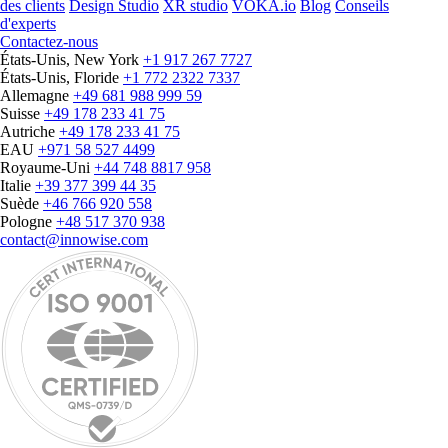
des clients
Design Studio
XR studio
VOKA.io
Blog
Conseils
d'experts
Contactez-nous
États-Unis, New York
+1 917 267 7727
États-Unis, Floride
+1 772 2322 7337
Allemagne
+49 681 988 999 59
Suisse
+49 178 233 41 75
Autriche
+49 178 233 41 75
EAU
+971 58 527 4499
Royaume-Uni
+44 748 8817 958
Italie
+39 377 399 44 35
Suède
+46 766 920 558
Pologne
+48 517 370 938
contact@innowise.com