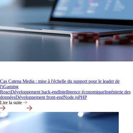
Cas Catena Media : mise à l'échelle du support pour le leader de
l'iGaming
React
Développement back-end
Intelligence économique
Ingénierie des
données
Développement front-end
Node.js
PHP
Lire la suite