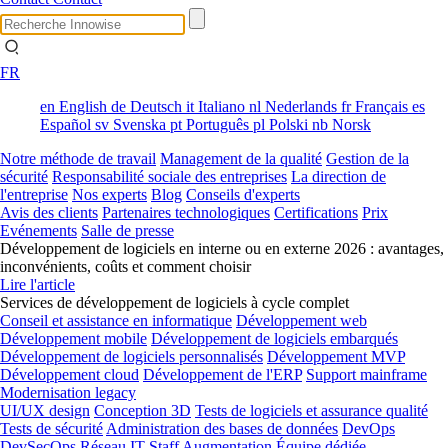
FR
en
English
de
Deutsch
it
Italiano
nl
Nederlands
fr
Français
es
Español
sv
Svenska
pt
Português
pl
Polski
nb
Norsk
Notre méthode de travail
Management de la qualité
Gestion de la
sécurité
Responsabilité sociale des entreprises
La direction de
l'entreprise
Nos experts
Blog
Conseils d'experts
Avis des clients
Partenaires technologiques
Certifications
Prix
Evénements
Salle de presse
Développement de logiciels en interne ou en externe 2026 : avantages,
inconvénients, coûts et comment choisir
Lire l'article
Services de développement de logiciels à cycle complet
Conseil et assistance en informatique
Développement web
Développement mobile
Développement de logiciels embarqués
Développement de logiciels personnalisés
Développement MVP
Développement cloud
Développement de l'ERP
Support mainframe
Modernisation legacy
UI/UX design
Conception 3D
Tests de logiciels et assurance qualité
Tests de sécurité
Administration des bases de données
DevOps
DevSecOps
Réseau
IT Staff Augmentation
Équipe dédiée