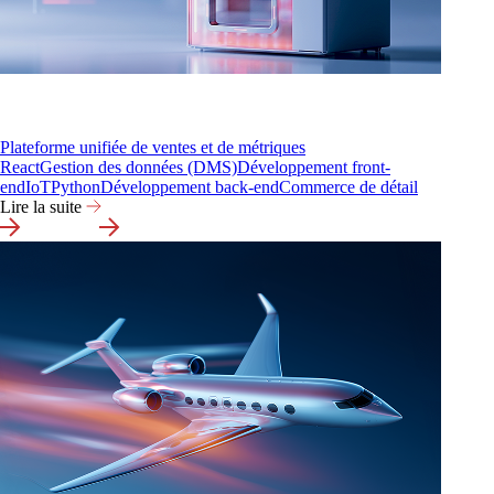
Plateforme unifiée de ventes et de métriques
React
Gestion des données (DMS)
Développement front-
end
IoT
Python
Développement back-end
Commerce de détail
Lire la suite