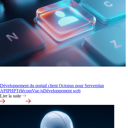
Développement du portail client Octopus pour Serverplan
API
PHP
Télécom
Vue.js
Développement web
Lire la suite