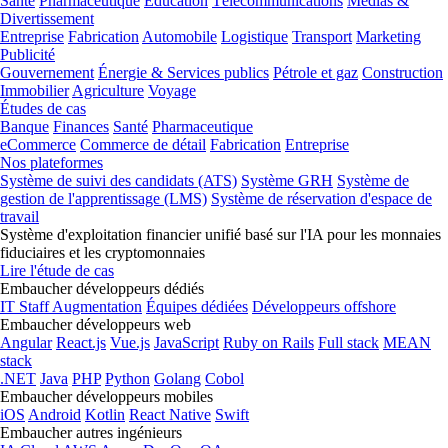
Santé
Pharmaceutique
Éducation
Télécommunications
Médias &
Divertissement
Entreprise
Fabrication
Automobile
Logistique
Transport
Marketing
Publicité
Gouvernement
Énergie & Services publics
Pétrole et gaz
Construction
Immobilier
Agriculture
Voyage
Études de cas
Banque
Finances
Santé
Pharmaceutique
eCommerce
Commerce de détail
Fabrication
Entreprise
Nos plateformes
Système de suivi des candidats (ATS)
Système GRH
Système de
gestion de l'apprentissage (LMS)
Système de réservation d'espace de
travail
Système d'exploitation financier unifié basé sur l'IA pour les monnaies
fiduciaires et les cryptomonnaies
Lire l'étude de cas
Embaucher développeurs dédiés
IT Staff Augmentation
Équipes dédiées
Développeurs offshore
Embaucher développeurs web
Angular
React.js
Vue.js
JavaScript
Ruby on Rails
Full stack
MEAN
stack
.NET
Java
PHP
Python
Golang
Cobol
Embaucher développeurs mobiles
iOS
Android
Kotlin
React Native
Swift
Embaucher autres ingénieurs