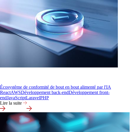
Écosystème de conformité de bout en bout alimenté par l'IA
React
AWS
Développement back-end
Développement front-
end
JavaScript
Laravel
PHP
Lire la suite