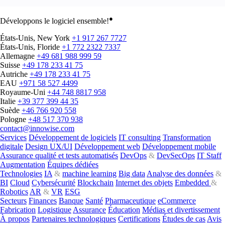
●
Développons le logiciel ensemble!
États-Unis, New York
+1 917 267 7727
États-Unis, Floride
+1 772 2322 7337
Allemagne
+49 681 988 999 59
Suisse
+49 178 233 41 75
Autriche
+49 178 233 41 75
EAU
+971 58 527 4499
Royaume-Uni
+44 748 8817 958
Italie
+39 377 399 44 35
Suède
+46 766 920 558
Pologne
+48 517 370 938
contact@innowise.com
Services
Développement de logiciels
IT consulting
Transformation
digitale
Design UX/UI
Développement web
Développement mobile
Assurance qualité et tests automatisés
DevOps
&
DevSecOps
IT Staff
Augmentation
Équipes dédiées
Technologies
IA
&
machine learning
Big data
Analyse des données
&
BI
Cloud
Cybersécurité
Blockchain
Internet des objets
Embedded
&
Robotics
AR
&
VR
ESG
Secteurs
Finances
Banque
Santé
Pharmaceutique
eCommerce
Fabrication
Logistique
Assurance
Éducation
Médias et divertissement
À propos
Partenaires technologiques
Certifications
Études de cas
Avis