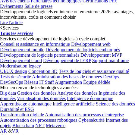
Avis des clients
Partenaires technologiques
Certifications
Prix
Evénements
Salle de presse
Développement de logiciels en interne ou en externe 2026 : avantages,
inconvénients, coûts et comment choisir
Lire l'article
Services
Tous les services
Services de développement de logiciels à cycle complet
Conseil et assistance en informatique
Développement web
Développement mobile
Développement de logiciels embarqués
Développement de logiciels personnalisés
Développement MVP
Développement cloud
Développement de l'ERP
Support mainframe
Modernisation legacy
UI/UX design
Conception 3D
Tests de logiciels et assurance qualité
Tests de sécurité
Administration des bases de données
DevOps
DevSecOps
Réseau
IT Staff Augmentation
Équipe dédiée
Mise en œuvre de technologies avancées
Big data
Gestion des données
Analyse des données
Ingénierie des
données
Visualisation des données
Intelligence économique
Apprentissage automatique
Intelligence artificielle
Science des données
Durabilité et ESG
Transformation digitale
Automatisation des processus d'entreprise
Automatisation des processus robotiques
Cybersécurité
Internet des
objets
Blockchain
NFT
Metaverse
AR
&
VR