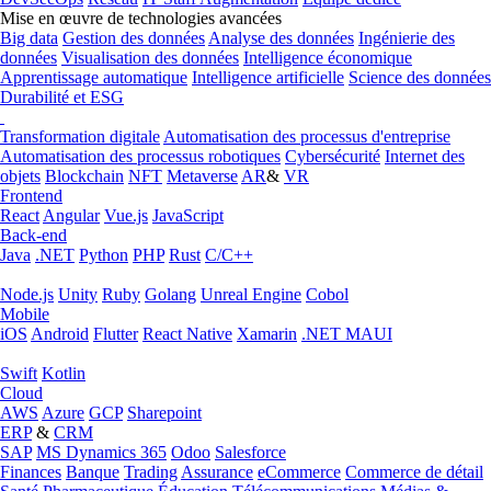
Mise en œuvre de technologies avancées
Big data
Gestion des données
Analyse des données
Ingénierie des
données
Visualisation des données
Intelligence économique
Apprentissage automatique
Intelligence artificielle
Science des données
Durabilité et ESG
Transformation digitale
Automatisation des processus d'entreprise
Automatisation des processus robotiques
Cybersécurité
Internet des
objets
Blockchain
NFT
Metaverse
AR
&
VR
Frontend
React
Angular
Vue.js
JavaScript
Back-end
Java
.NET
Python
PHP
Rust
C/C++
Node.js
Unity
Ruby
Golang
Unreal Engine
Cobol
Mobile
iOS
Android
Flutter
React Native
Xamarin
.NET MAUI
Swift
Kotlin
Cloud
AWS
Azure
GCP
Sharepoint
ERP
&
CRM
SAP
MS Dynamics 365
Odoo
Salesforce
Finances
Banque
Trading
Assurance
eCommerce
Commerce de détail