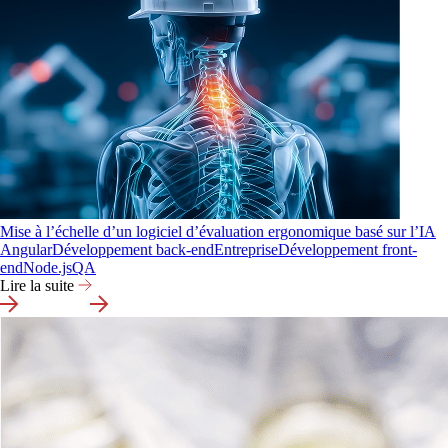
Mise à l’échelle d’un logiciel d’évaluation ergonomique basé sur l’IA
Angular
Développement back-end
Entreprise
Développement front-
end
Node.js
QA
Lire la suite